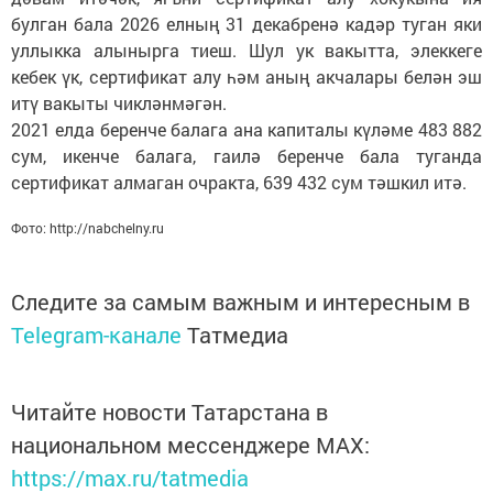
булган бала 2026 елның 31 декабренә кадәр туган яки
уллыкка алынырга тиеш. Шул ук вакытта, элеккеге
кебек үк, сертификат алу һәм аның акчалары белән эш
итү вакыты чикләнмәгән.
2021 елда беренче балага ана капиталы күләме 483 882
сум, икенче балага, гаилә беренче бала туганда
сертификат алмаган очракта, 639 432 сум тәшкил итә.
Фото: http://nabchelny.ru
Следите за самым важным и интересным в
Telegram-канале
Татмедиа
Читайте новости Татарстана в
национальном мессенджере MАХ:
https://max.ru/tatmedia