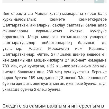
Ике очракта да Чаллы хатын-кызларына янәсе банк
куркынычсызлык хезмәте хезмәткәрләре
шалтыраткан, акчаларны саклау сылтавы белән алар
финансларны куркынычсыз счетка күчерүне
сораганнар. Моңа ышанган хатын-кызлар үзләренә
шалтыратучылар сөйләгәннәрнең барысын да
үтәгәннәр. Аларга Мәскәүдән һәм Казаннан
шалтыратканнар. Әйтик, 27 яшьлек шәһәр кешесе өч
көн дәвамында мошенникларга 27 абонент номерына
783 мең сум күчергән, ә 22 яшьлек хатын-кыз бер көн
эчендә банкомат аша 230 мең сум күчергән. Беренче
очрак буенча 159 маддәсенең 3 өлеше "Мошенниклык"
буенча җинаять эше кузгатылган, икенчесе буенча - шул
ук маддә буенча 2 өлеш буенча.
Следите за самым важным и интересным в