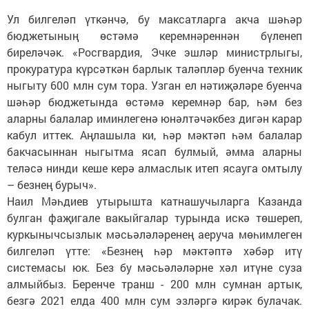
Ул билгеләп үткәнчә, бу максатларга акча шәһәр
бюджетының өстәмә керемнәреннән бүленеп
биреләчәк. «Росгвардия, Эчке эшләр министрлыгы,
прокуратура күрсәткән барлык таләпләр буенча техник
ныгыту 600 млн сум тора. Узган ел нәтиҗәләре буенча
шәһәр бюджетында өстәмә керемнәр бар, һәм без
аларны балалар иминлегенә юнәлтәчәкбез дигән карар
кабул иттек. Аңлашыла ки, һәр мәктәп һәм балалар
бакчасыннан ныгытма ясап булмый, әмма аларны
теләсә нинди кеше керә алмаслык итеп ясауга омтылу
– безнең бурыч».
Наил Мәһдиев утырышта катнашучыларга Казанда
булган фаҗигале вакыйгалар турында искә төшереп,
куркынычсызлык мәсьәләләренең аеруча мөһимлеген
билгеләп үтте: «Безнең һәр мәктәптә хәбәр итү
системасы юк. Без бу мәсьәләләрне хәл итүне суза
алмыйбыз. Беренче транш - 200 млн сумнан артык,
безгә 2021 елда 400 млн сум эзләргә кирәк булачак.