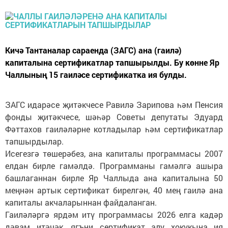
Кичә Тантаналар сараенда (ЗАГС) ана (гаилә)
капиталына сертификатлар тапшырылды. Бу көнне Яр
Чаллының 15 гаиләсе сертификатка ия булды.
ЗАГС идарәсе җитәкчесе Равилә Зарипова һәм Пенсия
фонды җитәкчесе, шәһәр Советы депутаты Эдуард
Фәттахов гаиләләрне котладылар һәм сертификатлар
тапшырдылар.
Исегезгә төшерәбез, ана капиталы программасы 2007
елдан бирле гамәлдә. Программаны гамәлгә ашыра
башлаганнан бирле Яр Чаллыда ана капиталына 50
меңнән артык сертификат бирелгән, 40 мең гаилә ана
капиталы акчаларыннан файдаланган.
Гаиләләргә ярдәм итү программасы 2026 елга кадәр
дәвам итәчәк, ягъни сертификат алу хокукына ия