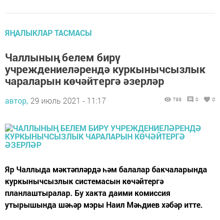
ЯҢАЛЫКЛАР ТАСМАСЫ
Чаллының белем бирү
учреждениеләрендә куркынычсызлык
чараларын көчәйтергә әзерләр
автор,
29 июль 2021 - 11:17
788
0
0
Яр Чаллыда мәктәпләрдә һәм балалар бакчаларында
куркынычсызлык системасын көчәйтергә
планлаштыралар. Бу хакта даими комиссия
утырышында шәһәр мэры Наил Мәһдиев хәбәр итте.