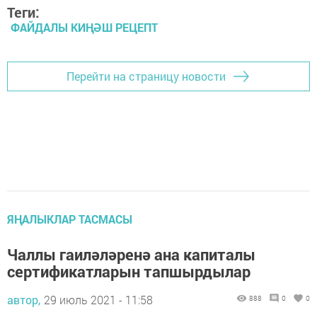
Теги:
ФАЙДАЛЫ КИҢӘШ РЕЦЕПТ
Перейти на страницу новости
ЯҢАЛЫКЛАР ТАСМАСЫ
Чаллы гаиләләренә ана капиталы
сертификатларын тапшырдылар
автор,
29 июль 2021 - 11:58
888
0
0