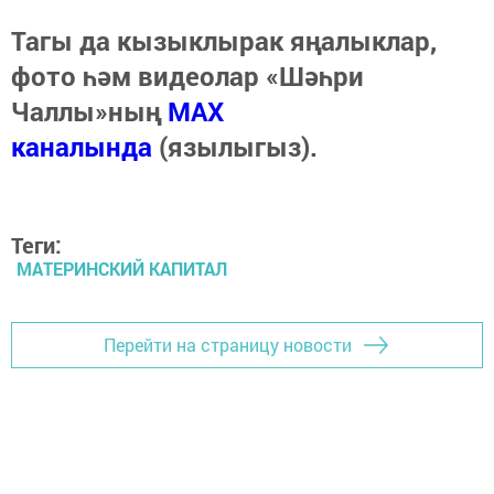
Тагы да кызыклырак яңалыклар,
фото һәм видеолар «Шәһри
Чаллы»ның
MAX
каналында
(язылыгыз).
Теги:
МАТЕРИНСКИЙ КАПИТАЛ
Перейти на страницу новости