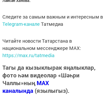
Ләйсән Ханова.
Следите за самым важным и интересным в
Telegram-канале
Татмедиа
Читайте новости Татарстана в
национальном мессенджере MАХ:
https://max.ru/tatmedia
Тагы да кызыклырак яңалыклар,
фото һәм видеолар «Шәһри
Чаллы»ның
MAX
каналында
(язылыгыз).