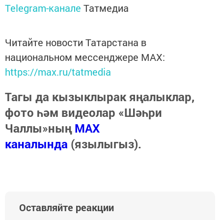
Telegram-канале
Татмедиа
Читайте новости Татарстана в
национальном мессенджере MАХ:
https://max.ru/tatmedia
Тагы да кызыклырак яңалыклар,
фото һәм видеолар «Шәһри
Чаллы»ның
MAX
каналында
(язылыгыз).
Оставляйте реакции