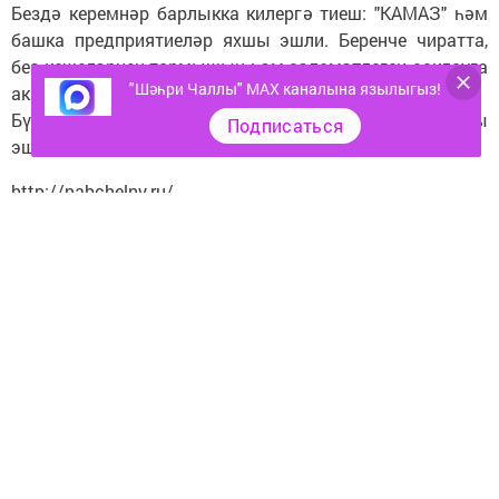
Бездә керемнәр барлыкка килергә тиеш: "КАМАЗ" һәм
башка предприятиеләр яхшы эшли. Беренче чиратта,
без кешеләрнең тормышын һәм сәламәтлеген саклауга
"Шәһри Чаллы" MAX каналына язылыгыз!
акча җибәрәчәкбез», - дип ассызыклады мэр.
Бүген Яр Чаллыда 80 мәктәп һәм 131 балалар бакчасы
Подписаться
эшли.
http://nabchelny.ru/
Следите за самым важным и интересным в
Telegram-канале
Татмедиа
Читайте новости Татарстана в
национальном мессенджере MАХ:
https://max.ru/tatmedia