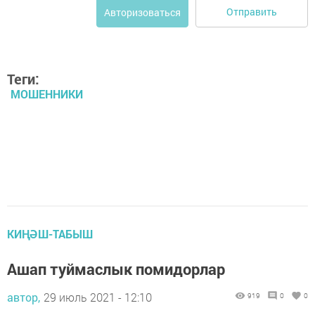
Отправить
Авторизоваться
Теги:
МОШЕННИКИ
КИҢӘШ-ТАБЫШ
Ашап туймаслык помидорлар
автор,
29 июль 2021 - 12:10
919
0
0