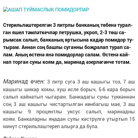
С­те­риль­ләш­те­рел­гән 3 литр­лы бан­ка­ның тө­бе­нә ту­рал­
ган яшел тәм­ләт­кеч­ләр пет­руш­ка, ук­роп, 2-3 төш са­
рым­сак са­лып, бан­ка­ның яр­ты­сы­на ка­дәр по­ми­дор ту­
ты­рам. Ан­нан соң баш­лы су­ган­ны боҗ­ра­лап ту­рап са­
лам. Аның өс­те­нә янә по­ми­дор­лар са­лам. Өс­те­нә кай­
нап тор­ган су­ны ко­ям да, ма­ри­над әзер­лә­гән­че то­там.
Маринад өчен:
3 литр суга 3 аш кашыгы тоз, 7 аш
кашыгы шикәр комы, хуш исле борыч, 5-6 кара борыч
салып кайнатып чыгарам. Банкадагы суны түккәннән
соң 3 аш кашыгы чистартылган көнбагыш мае, 3 аш
кашыгы 9 процентлы уксус салып, маринадны
коям. Банкаларны яңадан сулы кәстрүлгә утыртып 15
минут стерильләштереп алырга да була.