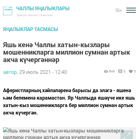
ЧАЛЛЫ ЯҢАЛЫКЛАРЫ
16+
"Шәһри Чаллы" газетасы
ЯҢАЛЫКЛАР ТАСМАСЫ
Яшь кенә Чаллы хатын-кызлары
мошенникларга миллион сумнан артык
акча күчергәннәр
автор,
29 июль 2021 - 12:40
843
0
0
Аферистларның хәйләләренә барысы да эләгә - яшенә
һәм белеменә карамастан. Яр Чаллыда яшәүче ике яшь
хатын-кыз мошенникларга бер миллион сумнан артык
акча күчергән.