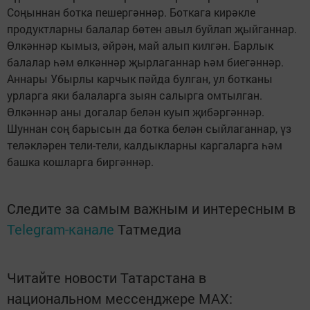
Соңыннан ботка пешергәннәр. Боткага кирәкле
продуктларны балалар бөтен авыл буйлап җыйганнар.
Өлкәннәр кымыз, әйрән, май алып килгән. Барлык
балалар һәм өлкәннәр җырлаганнар һәм биегәннәр.
Аннары Убырлы карчык пәйда булган, ул ботканы
урларга яки балаларга зыян салырга омтылган.
Өлкәннәр аны догалар белән куып җибәргәннәр.
Шуннан соң барысын да ботка белән сыйлаганнар, үз
теләкләрен тели-тели, калдыкларны каргаларга һәм
башка кошларга биргәннәр.
Следите за самым важным и интересным в
Telegram-канале
Татмедиа
Читайте новости Татарстана в
национальном мессенджере MАХ: