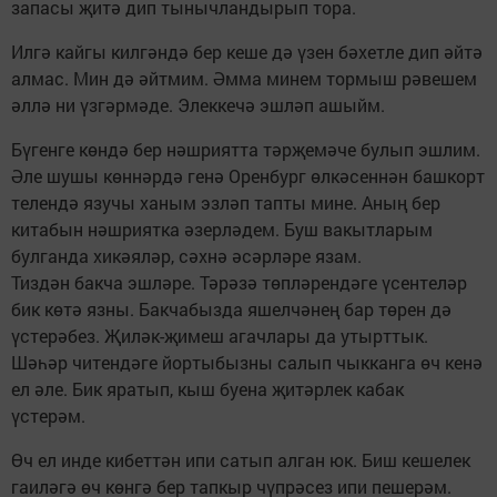
запасы җитә дип тынычландырып тора.
Илгә кайгы килгәндә бер кеше дә үзен бәхетле дип әйтә
алмас. Мин дә әйтмим. Әмма минем тормыш рәвешем
әллә ни үзгәрмәде. Элеккечә эшләп ашыйм.
Бүгенге көндә бер нәшриятта тәрҗемәче булып эшлим.
Әле шушы көннәрдә генә Оренбург өлкәсеннән башкорт
телендә язучы ханым эзләп тапты мине. Аның бер
китабын нәшриятка әзерләдем. Буш вакытларым
булганда хикәяләр, сәхнә әсәрләре язам.
Тиздән бакча эшләре. Тәрәзә төпләрендәге үсентеләр
бик көтә язны. Бакчабызда яшелчәнең бар төрен дә
үстерәбез. Җиләк-җимеш агачлары да утырттык.
Шәһәр читендәге йортыбызны салып чыкканга өч кенә
ел әле. Бик яратып, кыш буена җитәрлек кабак
үстерәм.
Өч ел инде кибеттән ипи сатып алган юк. Биш кешелек
гаиләгә өч көнгә бер тапкыр чүпрәсез ипи пешерәм.