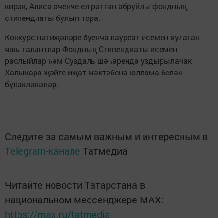
кирәк, Алиса өченче ел рәттән абруйлы фондның
стипендиаты булып тора.
Конкурс нәтиҗәләре буенча лауреат исемен яулаган
яшь талантлар Фондның Стипендиаты исемен
раслыйлар һәм Суздаль шәһәрендә уздырылачак
Халыкара җәйге иҗат мәктәбенә юллама белән
бүләкләнәләр.
Следите за самым важным и интересным в
Telegram-канале
Татмедиа
Читайте новости Татарстана в
национальном мессенджере MАХ:
https://max.ru/tatmedia