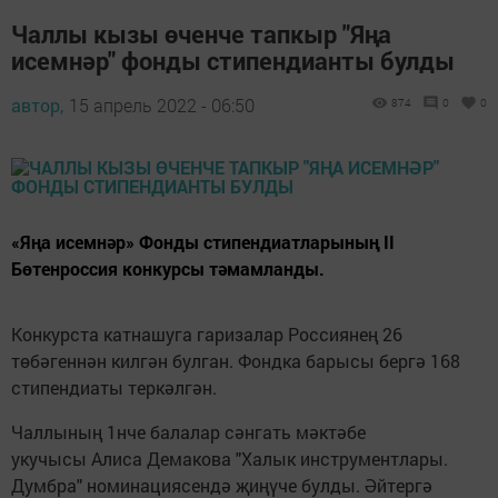
Чаллы кызы өченче тапкыр "Яңа
исемнәр" фонды стипендианты булды
автор,
15 апрель 2022 - 06:50
874
0
0
«Яңа исемнәр» Фонды стипендиатларының II
Бөтенроссия конкурсы тәмамланды.
Конкурста катнашуга гаризалар Россиянең 26
төбәгеннән килгән булган. Фондка барысы бергә 168
стипендиаты теркәлгән.
Чаллының 1нче балалар сәнгать мәктәбе
укучысы Алиса Демакова "Халык инструментлары.
Думбра" номинациясендә җиңүче булды. Әйтергә