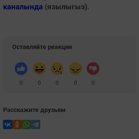
каналында
(язылыгыз).
Оставляйте реакции
0
0
0
0
0
Расскажите друзьям