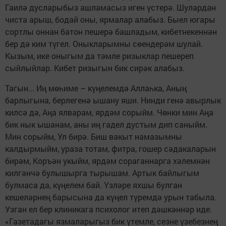
Гаилә дусларыбыз ашламасыз иген үстерә. Шулардан
чиста арыш, бодай оны, ярмалар алабыз. Быел югары
сортлы оннан батон пешерә башладым, кибетнекеннән
бер дә ким түгел. Оныкларымны сөендерәм шулай.
Кызым, ике оныгым да тәмле ризыклар пешереп
сыйлыйлар. Кибет ризыгын бик сирәк алабыз.
Тагын... Иң мөһиме – күңелемдә Аллаһка, Аның
барлыгына, берлегенә ышану яши. Нинди генә авырлык
килсә дә, Аңа ялварам, ярдәм сорыйм. Чөнки мин Аңа
бик нык ышанам, аны иң гадел дустым дип саныйм.
Мин сорыйм, Ул бирә. Биш вакыт намазымны
калдырмыйм, ураза тотам, фитра, гошер сәдакаларын
бирәм, Коръән укыйм, ярдәм сораганнарга хәлемнән
килгәнчә булышырга тырышам. Артык байлыгым
булмаса да, күңелем бай. Үзләре яхшы булган
кешеләрнең барысына да күңел түремдә урын табыла.
Узган ел бер клиникага психолог итеп дәшкәннәр иде.
«Газетадагы язмаларыгыз бик үтемле, сезне үзебезнең