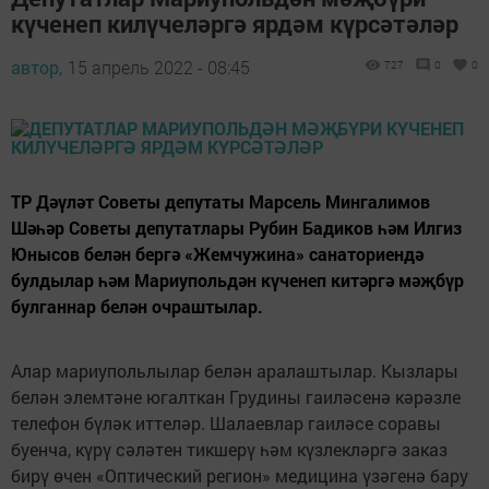
күченеп килүчеләргә ярдәм күрсәтәләр
автор,
15 апрель 2022 - 08:45
727
0
0
ТР Дәүләт Советы депутаты Марсель Мингалимов
Шәһәр Советы депутатлары Рубин Бадиков һәм Илгиз
Юнысов белән бергә «Жемчужина» санаториендә
булдылар һәм Мариупольдән күченеп китәргә мәҗбүр
булганнар белән очраштылар.
Алар мариупольлылар белән аралаштылар. Кызлары
белән элемтәне югалткан Грудины гаиләсенә кәрәзле
телефон бүләк иттеләр. Шалаевлар гаиләсе соравы
буенча, күрү сәләтен тикшерү һәм күзлекләргә заказ
бирү өчен «Оптический регион» медицина үзәгенә бару