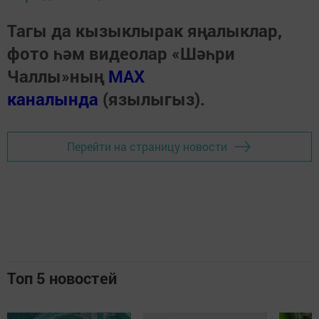
Тагы да кызыклырак яңалыклар,
фото һәм видеолар «Шәһри
Чаллы»ның
MAX
каналында
(язылыгыз).
Перейти на страницу новости
Топ 5 новостей