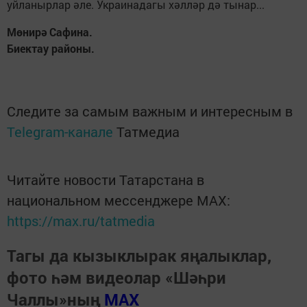
уйланырлар әле. Украинадагы хәлләр дә тынар...
Мөнирә Сафина.
Биектау районы.
Следите за самым важным и интересным в
Telegram-канале
Татмедиа
Читайте новости Татарстана в
национальном мессенджере MАХ:
https://max.ru/tatmedia
Тагы да кызыклырак яңалыклар,
фото һәм видеолар «Шәһри
Чаллы»ның
MAX