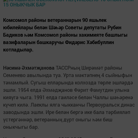
Комсомол районы ветераннарын 90 яшьлек
юбилейлары белән Шәһәр Советы депутаты Рубин
Бадиков һәм Комсомол районы хакимияте башлыгы
вазифаларын башкаручы Фидәрис Хәбибуллин
котладылар.
Нәсимә Әхмәтҗанова
ТАССРның Ширәмәт районы
Семенево авылында туа. Урта мәктәпнең 4 сыйныфын
тәмамлый. Сугыш елларында колхозда төрле эшләрдә
эшли. 1954 елда Әхмәдҗанов Фәрит Фамутдин улына
кияүгә чыга. 1991 елда гаиләсе белән Чаллы шәһәренә
күчеп килә. Лаеклы ялга чыкканчы Первоуральск динас
заводында эшли. Ире белән бергә ике бала тәрбияләп
үстергәннәр, ветеранның дүрт оныгы һәм биш
оныкчыгы бар.