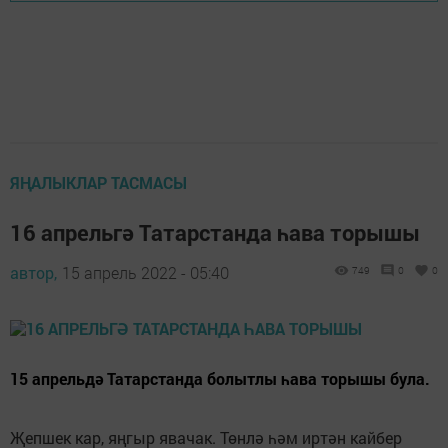
ЯҢАЛЫКЛАР ТАСМАСЫ
16 апрельгә Татарстанда һава торышы
автор,
15 апрель 2022 - 05:40
749
0
0
15 апрельдә Татарстанда болытлы һава торышы була.
Җепшек кар, яңгыр явачак. Төнлә һәм иртән кайбер