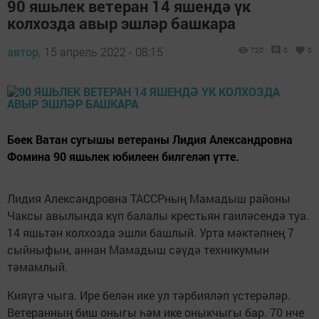
90 яшьлек ветеран 14 яшендә үк
колхозда авыр эшләр башкара
автор,
15 апрель 2022 - 08:15
720
0
0
Бөек Ватан сугышы ветераны Лидия Александровна
Фомина 90 яшьлек юбилеен билгеләп үтте.
Лидия Александровна ТАССРның Мамадыш районы
Чаксы авылында күп балалы крестьян гаиләсендә туа.
14 яшьтән колхозда эшли башлый. Урта мәктәпнең 7
сыйныфын, аннан Мамадыш сәүдә техникумын
тәмамлый.
Кияүгә чыга. Ире белән ике ул тәрбияләп үстерәләр.
Ветеранның биш оныгы һәм ике оныкчыгы бар. 70 нче