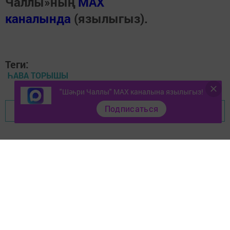
Чаллы»ның
MAX
каналында
(язылыгыз).
Теги:
ҺАВА ТОРЫШЫ
"Шәһри Чаллы" MAX каналына язылыгыз!
Подписаться
Перейти на страницу новости