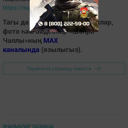
https://max.ru/tatmedia
Тагы да кызыклырак яңалыклар,
фото һәм видеолар «Шәһри
Чаллы»ның
MAX
каналында
(язылыгыз).
Перейти на страницу новости
ЯҢАЛЫКЛАР ТАСМАСЫ