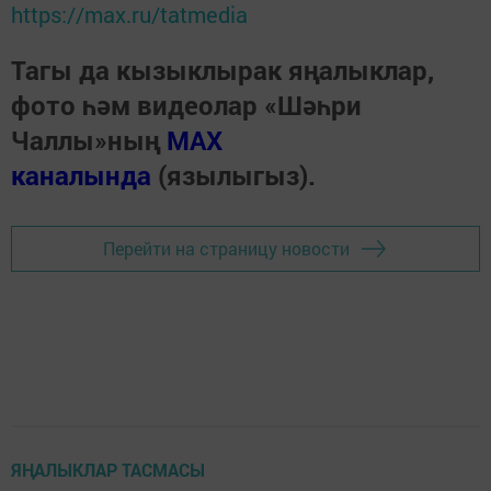
https://max.ru/tatmedia
Тагы да кызыклырак яңалыклар,
фото һәм видеолар «Шәһри
Чаллы»ның
MAX
каналында
(язылыгыз).
Перейти на страницу новости
ЯҢАЛЫКЛАР ТАСМАСЫ