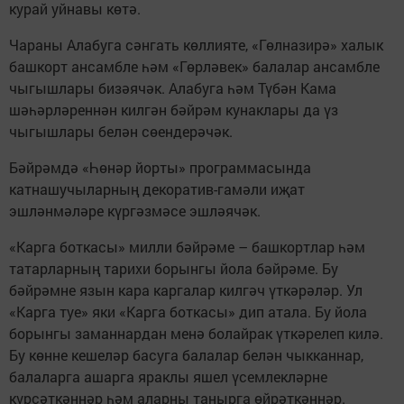
курай уйнавы көтә.
Чараны Алабуга сәнгать көллияте, «Гөлназирә» халык
башкорт ансамбле һәм «Гөрләвек» балалар ансамбле
чыгышлары бизәячәк. Алабуга һәм Түбән Кама
шәһәрләреннән килгән бәйрәм кунаклары да үз
чыгышлары белән сөендерәчәк.
Бәйрәмдә «Һөнәр йорты» программасында
катнашучыларның декоратив-гамәли иҗат
эшләнмәләре күргәзмәсе эшләячәк.
«Карга боткасы» милли бәйрәме – башкортлар һәм
татарларның тарихи борынгы йола бәйрәме. Бу
бәйрәмне язын кара каргалар килгәч үткәрәләр. Ул
«Карга туе» яки «Карга боткасы» дип атала. Бу йола
борынгы заманнардан менә болайрак үткәрелеп килә.
Бу көнне кешеләр басуга балалар белән чыкканнар,
балаларга ашарга яраклы яшел үсемлекләрне
күрсәткәннәр һәм аларны танырга өйрәткәннәр.