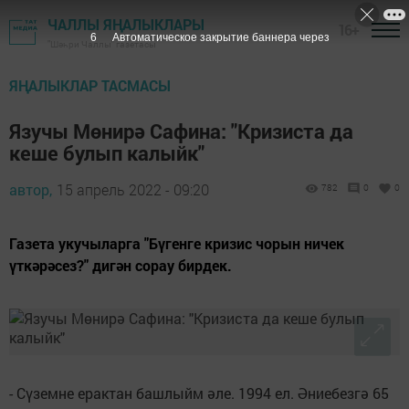
ЧАЛЛЫ ЯҢАЛЫКЛАРЫ
16+
5
Автоматическое закрытие баннера через
"Шәһри Чаллы" газетасы
ЯҢАЛЫКЛАР ТАСМАСЫ
Язучы Мөнирә Сафина: "Кризиста да
кеше булып калыйк"
автор,
15 апрель 2022 - 09:20
782
0
0
Газета укучыларга "Бүгенге кризис чорын ничек
үткәрәсез?" дигән сорау бирдек.
- Сүземне ерактан башлыйм әле. 1994 ел. Әниебезгә 65