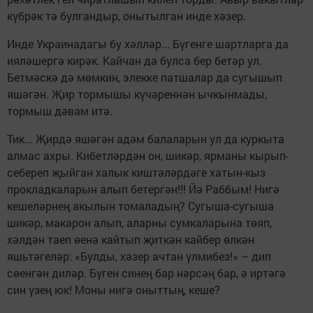
күбрәк тә булгандыр, онытылган инде хәзер.
Инде Украинадагы бу хәлләр... Бүгенге шартларга да
ияләшергә кирәк. Кайчан да булса бер бетәр ул.
Бетмәскә дә мөмкин, элекке патшалар да сугышып
яшәгән. Җир тормышы күчәреннән ычкынмады,
тормыш дәвам итә.
Тик... Җирдә яшәгән адәм балаларын ул да куркыта
алмас ахры. Кибетләрдән он, шикәр, ярманы кырып-
себереп җыйган халык киштәләрдәге хатын-кыз
прокладкаларын алып бетергән!!! Йә Раббым! Нигә
кешеләрнең акылын томаладың? Сугыша-сугыша
шикәр, макарон алып, аларны сумкаларына төяп,
хәлдән таеп өенә кайтып җиткән кайбер өлкән
яшьтәгеләр: «Булды, хәзер ачтан үлмибез!» – дип
сөенгән диләр. Бүген синең бар нәрсәң бар, ә иртәгә
син үзең юк! Моны нигә оныттың, кеше?