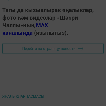
Тагы да кызыклырак яңалыклар,
фото һәм видеолар «Шәһри
Чаллы»ның
MAX
каналында
(язылыгыз).
Перейти на страницу новости
ЯҢАЛЫКЛАР ТАСМАСЫ