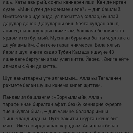
яшь. Каты авырый, соңгы көннәрен яши. Көн дә иртән
сүзен: «Мин бүген дә исәнмени әле?» – дип башлый.
Өметсез чир иде анда, ул вакытта уколлар, бушлай
дарулар да юк. Даруларны биш бәягә кулдан алып,
әнинең сызлануларын киметәм, башкача берничек тә
ярдәм итеп булмый. Муеннан бурычка баттым, ул хакта
да уйламыйм. Әни генә газап чикмәсен. Бәла ялгыз
йөрми шул: әнигә кадәр Түбән Камада яшәүче 43
яшендәге бертуган апам үлеп китте. Йөрәк... Әнигә әйтә
алмадык. Әни дә китте...
Шул вакытларны үтә алганмын... Аллаһы Тәгаләнең
рәхмәте белән шушы көнемә килеп җиттем.
Пандемия башлангач: «Борчылмыйк, Аллаһ
тарафыннан бирелгән афәт, без бу көннәрне күрергә
тиеш булганбыз», – дип үземне, балаларымны
тынычландырдым. Путч вакытын күргән кеше бит
мин... Ике гасырда яшәп карадым. Авырлык белән
рәхәтлек гел чиратлашып килеп торды. Авыр вакытлар