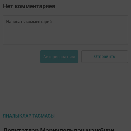
Нет комментариев
Отправить
Авторизоваться
ЯҢАЛЫКЛАР ТАСМАСЫ
Депутатлар Мариупольдән мәҗбүри