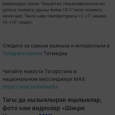
районнарда томан. Төньяктан, төньяк-көнчыгыштан
уртача тизлектә, урыны белән 15-17 метр тизлектә
көчле җил. Төнлә һава температурасы +2..+7˚, көндез
+5..+10˚ градус.
Следите за самым важным и интересным в
Telegram-канале
Татмедиа
Читайте новости Татарстана в
национальном мессенджере MАХ:
https://max.ru/tatmedia
Тагы да кызыклырак яңалыклар,
фото һәм видеолар «Шәһри