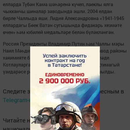
елларда Түбән Кама шәһәренә күчеп, лаеклы ялга
чыкканчы шиналар заводында эшли. 2004 елдан
бирле Чаллыда яши. Лидия Александровна «1941-1945
еллардагы Бөек Ватан сугышында фидакарь хезмәте
өчен» һәм юбилей медальләре белән бүләкләнгән.
Россия Президенты Владимир Путин һәм Чаллы мэры
Наил Мәһдиев исеменнән юбилярны Автозавод районы
хакимияте башлыгы Винер Харисов тәбрикләде.
Котлауларга «Солнечный» территориаль иҗтимагый
үзидарәсе рәисе Наталья Удальцова да кушылды.
Следите за самым важным и интересным в
Telegram-канале
Татмедиа
Читайте новости Татарстана в
национальном мессенджере MАХ: