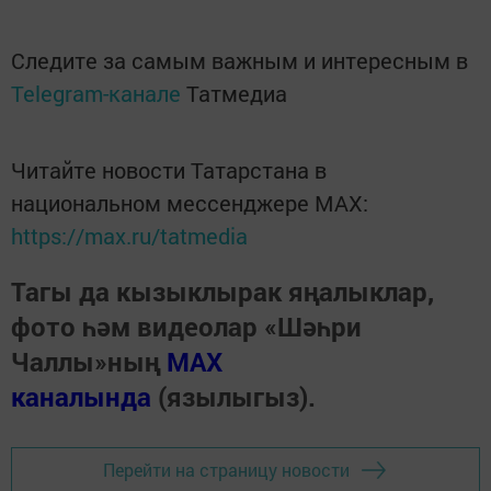
Следите за самым важным и интересным в
Telegram-канале
Татмедиа
Читайте новости Татарстана в
национальном мессенджере MАХ:
https://max.ru/tatmedia
Тагы да кызыклырак яңалыклар,
фото һәм видеолар «Шәһри
Чаллы»ның
MAX
каналында
(язылыгыз).
Перейти на страницу новости