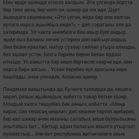
Мин җиде яшемдә әтисез калдым. Әти үлгәндә йортта
бер тиен акча, бер кило он, шикәр дә юк иде. Дүрт
яшендәге сеңлемнең: «Әти үлгән, өйдә бер ипи калган,
иртәгә нәрсә ашыйбыз инде?» – дип сораганы әле дә
хәтеремдә. Ул чакта әниебезгә бик авыр булгандыр,
җиде кыз баланы ничек үстерим дип кайгыргандыр.
Әни безне иркәләп, матур сүзләр сөйләп утыра алмады,
без эшләп үстек. Безгә беркем берни белән ярдәм
итмәде. Ул вакытта бар кеше бертөсле хәерче иде, кем
нәрсә бирә алсын... Үскән беребез кул арасына керә
башлады, ачка үлмәдек, Аллаһка шөкер.
Пандемия вакытында да, бүгенге хәлләрдә дә, кешегә
ияреп, ризык җыймадык, кибеттә товар бетми хәзер.
Мондый хәлгә төшүебез бик аяныч, әлбәттә. «Миңа
кирәк, син теләсәң нишлә!» дип кешене төртеп җибәреп,
бер кап шикәр өчен иманны сатабыз, кеше булуыбызны
онытабыз бит... Юктыр, адәм баласын акылга утыртып
булмастыр... Әле бит республика җитәкчелеге азык