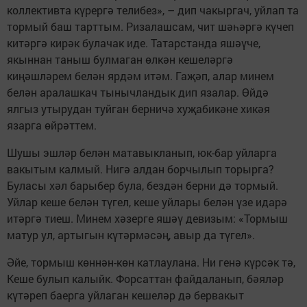
коллективта күрергә телибез», – дип чакыргач, уйлап та
тормый баш тарттым. Ризалашсам, чит шәһәргә күчеп
китәргә кирәк булачак иде. Татарстанда яшәүче,
якыннан таныш булмаган өлкән кешеләргә
киңәшләрем белән ярдәм итәм. Гаҗәп, алар минем
белән аралашкач тынычландык дип язалар. Өйдә
ялгыз утырудан туйган берничә хуҗабикәне хикәя
язарга өйрәттем.
Шушы эшләр белән матавыкланып, юк-бар уйларга
вакытым калмый. Нигә алдан борчылып торырга?
Буласы хәл барыбер була, бездән берни дә тормый.
Уйлар кеше белән түгел, кеше уйлары белән үзе идарә
итәргә тиеш. Минем хәзерге яшәү девизым: «Тормыш
матур ул, артыгын күтәрмәсәң, авыр да түгел».
Әйе, тормыш көннән-көн катлаулана. Ни генә күрсәк тә,
Кеше булып калыйк. Форсаттан файдаланып, бәяләр
күтәреп баерга уйлаган кешеләр дә бервакыт