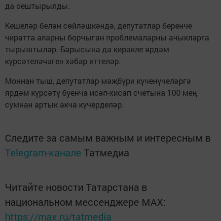
да оештырылды.
Кешеләр белән сөйләшкәндә, депутатлар беренче
чиратта аларны борчыган проблемаларны ачыкларга
тырыштылар. Барысына да кирәкле ярдәм
күрсәтеләчәген хәбәр иттеләр.
Моннан тыш, депутатлар мәҗбүри күченүчеләргә
ярдәм күрсәтү буенча исәп-хисап счетына 100 мең
сумнан артык акча күчерделәр.
Следите за самым важным и интересным в
Telegram-канале
Татмедиа
Читайте новости Татарстана в
национальном мессенджере MАХ:
https://max.ru/tatmedia