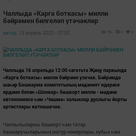
Чаллыда «Карга боткасы» милли
бәйрәмен билгеләп үтәчәкләр
автор,
15 апрель 2022 - 07:30
754
0
0
Чаллыда 16 апрельдә 12:00 сәгатьтә Җиңү паркында
«Карга боткасы» милли бәйрәме узачак. Бәйрәмдә
шәһәр Башкарма комитетының мәдәният идарәсе
ярдәме белән «Шонкар» башкорт милли - мәдәни
автономиясе һәм «Чишмә» халыклар дуслыгы йорты
артистлары катнашачак.
Чаллылыларны башкорт һәм татар
башкаручыларының матур номерлары, кубыз һәм