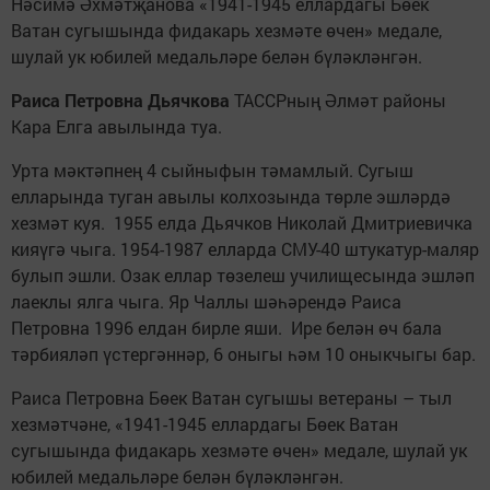
Нәсимә Әхмәтҗанова «1941-1945 еллардагы Бөек
Ватан сугышында фидакарь хезмәте өчен» медале,
шулай ук юбилей медальләре белән бүләкләнгән.
Раиса Петровна Дьячкова
ТАССРның Әлмәт районы
Кара Елга авылында туа.
Урта мәктәпнең 4 сыйныфын тәмамлый. Сугыш
елларында туган авылы колхозында төрле эшләрдә
хезмәт куя. 1955 елда Дьячков Николай Дмитриевичка
кияүгә чыга. 1954-1987 елларда СМУ-40 штукатур-маляр
булып эшли. Озак еллар төзелеш училищесында эшләп
лаеклы ялга чыга. Яр Чаллы шәһәрендә Раиса
Петровна 1996 елдан бирле яши. Ире белән өч бала
тәрбияләп үстергәннәр, 6 оныгы һәм 10 оныкчыгы бар.
Раиса Петровна Бөек Ватан сугышы ветераны – тыл
хезмәтчәне, «1941-1945 еллардагы Бөек Ватан
сугышында фидакарь хезмәте өчен» медале, шулай ук
юбилей медальләре белән бүләкләнгән.