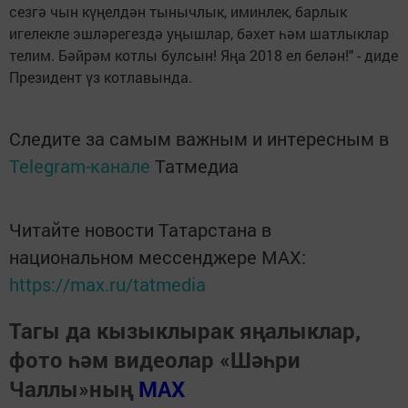
сезгә чын күңелдән тынычлык, иминлек, барлык
игелекле эшләрегездә уңышлар, бәхет һәм шатлыклар
телим. Бәйрәм котлы булсын! Яңа 2018 ел белән!" - диде
Президент үз котлавында.
Следите за самым важным и интересным в
Telegram-канале
Татмедиа
Читайте новости Татарстана в
национальном мессенджере MАХ:
https://max.ru/tatmedia
Тагы да кызыклырак яңалыклар,
фото һәм видеолар «Шәһри
Чаллы»ның
MAX