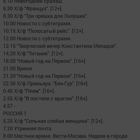
6.10 Новогодний Ералаш.
6.30 Х/ф "Француз". [12+].
8.30 Х/ф "Три орешка для Золушки".
10.00 Новости с субтитрами.
10.15 Х/ф "Полосатый рейс". [12+].
12.00 Новости с субтитрами.
12.15 "Творческий вечер Константина Меладзе".
14.20 Х/ф "Титаник". [12+].
18.00 "Новый год на Первом". [16+].
21.00 Время.
21.20 "Новый год на Первом". [16+].
22.30 Х/ф Премьера. "Бен-Гур". [16+].
0.45 Х/ф "Пляж". [16+].
2.55 Х/ф "В постели с врагом". [16+].
4.57 -
РОССИЯ 1
5.25 Х/ф "Сильная слабая женщина". [12+].
7.20 Утренняя почта.
8.00 Местное время. Вести-Москва. Неделя в городе.