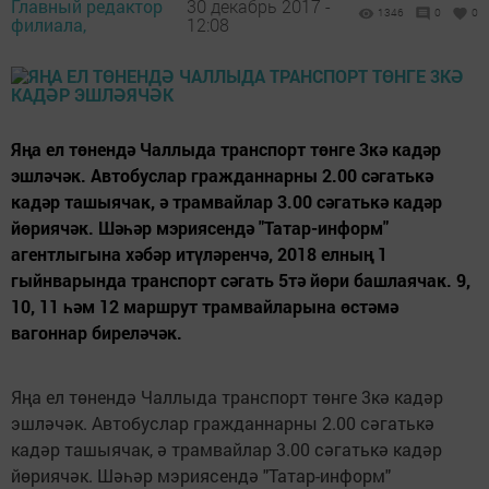
Главный редактор
30 декабрь 2017 -
1346
0
0
филиала,
12:08
Яңа ел төнендә Чаллыда транспорт төнге 3кә кадәр
эшләчәк. Автобуслар гражданнарны 2.00 сәгатькә
кадәр ташыячак, ә трамвайлар 3.00 сәгатькә кадәр
йөриячәк. Шәһәр мэриясендә "Татар-информ"
агентлыгына хәбәр итүләренчә, 2018 елның 1
гыйнварында транспорт сәгать 5тә йөри башлаячак. 9,
10, 11 һәм 12 маршрут трамвайларына өстәмә
вагоннар биреләчәк.
Яңа ел төнендә Чаллыда транспорт төнге 3кә кадәр
эшләчәк. Автобуслар гражданнарны 2.00 сәгатькә
кадәр ташыячак, ә трамвайлар 3.00 сәгатькә кадәр
йөриячәк. Шәһәр мэриясендә "Татар-информ"