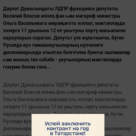
Дәүләт Думасындагы ЛДПР фракциясе депутаты
Василий Власов илнең фән һәм мәгариф министры
Ольга Васильевага мөрәҗәгать юллап, мәктәпләрдә
хәзерге 11 урынына 12 ел укытуны кертү мәсьәләсен
карауларын сораган. Депутат үзе аңлатканча, бүген
Русиядә вуз тәмамлаучыларның күпчелеге
дипломнарында язылган белгечлек буенча эшләмиләр
һәм моның төп сәбәбе - укучыларның мәктәпләрдә
гомуми белем генә...
Дәүләт Думасындагы ЛДПР фракциясе депутаты
Василий Власов илнең фән һәм мәгариф министры
Ольга Васильевага мөрәҗәгать юллап, мәктәпләрдә
хәзерге 11 урынына 12 ел укытуны кертү мәсьәләсен
карауларын сораган. Депутат үзе аңлатканча, бүген
Русиядә вуз тәмамлаучыларның күпчелеге
дипломнарында язылган белгечлек буенча эшләмиләр
һәм моның төп сәбәбе - укучыларның мәктәпләрдә