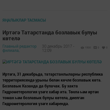
ЯҢАЛЫКЛАР ТАСМАСЫ
Иртәгә Татарстанда бозлавык булуы
көтелә
Главный редактор
30 декабрь 2017 -
1500
0
0
филиала,
12:09
Иртәгә, 31 декабрьдә, татарстанлыларны республика
территориясендә урыны белән көчле бозлавык көтә.
Бозлавык Казанда да булачак. Бу хакта
Гидрометерология үзәге хәбәр итә. Төнлә һәм иртән
томан һәм бозлавык булуы көтелә, диелгән
Гидрометерология үзәге хәбәрендә.