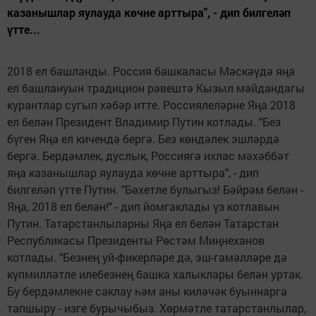
казанышлар яулауда көчне арттыра", - дип билгеләп
үтте...
2018 ел башланды. Россия башкаласы Мәскәүдә яңа
ел башлануын традицион рәвештә Кызыл мәйдандагы
курантлар сугып хәбәр итте. Россиялеләрне Яңа 2018
ел белән Президент Владимир Путин котлады. "Без
бүген Яңа ел кичендә бергә. Без көндәлек эшләрдә
бергә. Бердәмлек, дуслык, Россиягә ихлас мәхәббәт
яңа казанышлар яулауда көчне арттыра", - дип
билгеләп үтте Путин. "Бәхетле булыгыз! Бәйрәм белән -
Яңа, 2018 ел белән!" - дип йомгаклады үз котлавын
Путин. Татарстанлыларны Яңа ел белән Татарстан
Республикасы Президенты Рөстәм Миңнеханов
котлады. "Безнең уй-фикерләре дә, эш-гамәлләре дә
күпмилләтле илебезнең башка халыклары белән уртак.
Бу бердәмлекне саклау һәм аны киләчәк буыннарга
тапшыру - изге бурычыбыз. Хөрмәтле татарстанлылар,