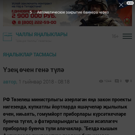
4
Автоматическое закрытие баннера через
ЧАЛЛЫ ЯҢАЛЫКЛАРЫ
16+
"Шәһри Чаллы" газетасы
ЯҢАЛЫКЛАР ТАСМАСЫ
Үзең өчен генә түлә
автор,
1 гыйнвар 2018 - 08:18
1244
0
0
РФ Төзелеш министрлыгы әзерләгән яңа закон проекты
нигезендә, күпкатлы йортларда яшәүчеләр җылылык
өчен, ниһаять, гомумйорт приборлары күрсәткечләре
буенча түгел, ә фатирларындагы шәхси исәпләгеч
приборлар буенча түли алачаклар. "Бездә кышын