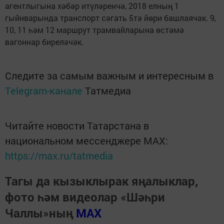
агентлыгына хәбәр итүләренчә, 2018 елның 1
гыйнварында транспорт сәгать 5тә йөри башлаячак. 9,
10, 11 һәм 12 маршрут трамвайларына өстәмә
вагоннар биреләчәк.
Следите за самым важным и интересным в
Telegram-канале
Татмедиа
Читайте новости Татарстана в
национальном мессенджере MАХ:
https://max.ru/tatmedia
Тагы да кызыклырак яңалыклар,
фото һәм видеолар «Шәһри
Чаллы»ның
MAX