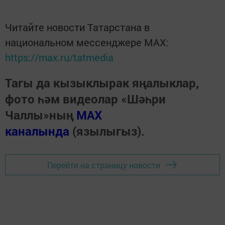
Читайте новости Татарстана в
национальном мессенджере MАХ:
https://max.ru/tatmedia
Тагы да кызыклырак яңалыклар,
фото һәм видеолар «Шәһри
Чаллы»ның
MAX
каналында
(язылыгыз).
Перейти на страницу новости