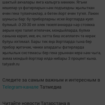
шактый акчалары янга калырга мөмкин. Ягъни
кешеләр үз фатирларын һәм подъездны җылыткан
өчен генә түләячәкләр, ә бөтен йорт өчен түгел. Ләкин
шунысы бар: бу приборларны иске йортларда куеп
булмый. Ә 20-30 ел элек төзелгәннәрдә һәр стоякка
аерым кую таләп ителәчәк, мондыйларда, бүлмә
санына карап, ике, өч, хәтта биш исәпләгеч тә кирәк
булуы ихтимал. Бары тик яңа йортларда гына бер
прибор җитәчәк, чөнки алардагы фатирларда
җылылык системасы бер генә урыннан керә һәм чыга,
әмма мондый йортлар илдә нибары 3 процент кына.
tatyash.ru
Следите за самым важным и интересным в
Telegram-канале
Татмедиа
Читайте новости Татарстана в