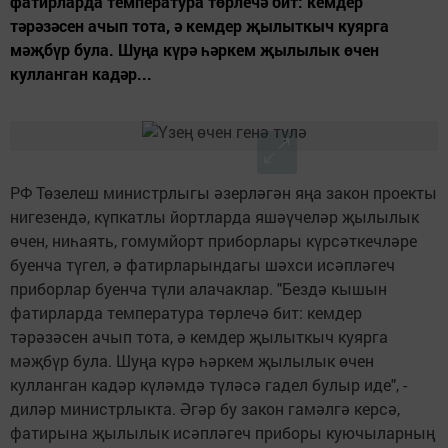
фатирларда температура төрлечә бит: кемдер
тәрәзәсен ачып тота, ә кемдер җылыткыч куярга
мәҗбүр була. Шуңа күрә һәркем җылылык өчен
кулланган кадәр...
РФ Төзелеш министрлыгы әзерләгән яңа закон проекты
нигезендә, күпкатлы йортларда яшәүчеләр җылылык
өчен, ниһаять, гомумйорт приборлары күрсәткечләре
буенча түгел, ә фатирларындагы шәхси исәпләгеч
приборлар буенча түли алачаклар. "Бездә кышын
фатирларда температура төрлечә бит: кемдер
тәрәзәсен ачып тота, ә кемдер җылыткыч куярга
мәҗбүр була. Шуңа күрә һәркем җылылык өчен
кулланган кадәр күләмдә түләсә гадел булыр иде", -
диләр министрлыкта. Әгәр бу закон гамәлгә керсә,
фатирына җылылык исәпләгеч приборы куючыларның