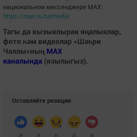
национальном мессенджере MАХ:
https://max.ru/tatmedia
Тагы да кызыклырак яңалыклар,
фото һәм видеолар «Шәһри
Чаллы»ның
MAX
каналында
(язылыгыз).
Оставляйте реакции
0
0
0
0
0