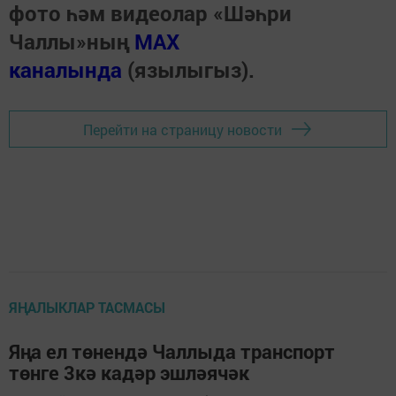
фото һәм видеолар «Шәһри
Чаллы»ның
MAX
каналында
(язылыгыз).
Перейти на страницу новости
ЯҢАЛЫКЛАР ТАСМАСЫ
Яңа ел төнендә Чаллыда транспорт
төнге 3кә кадәр эшләячәк