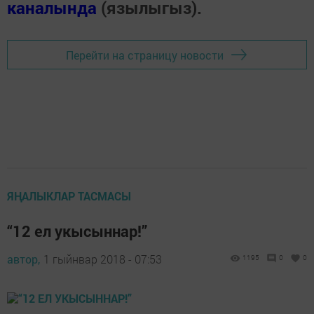
каналында
(язылыгыз).
Перейти на страницу новости
ЯҢАЛЫКЛАР ТАСМАСЫ
“12 ел укысыннар!”
автор,
1 гыйнвар 2018 - 07:53
1195
0
0