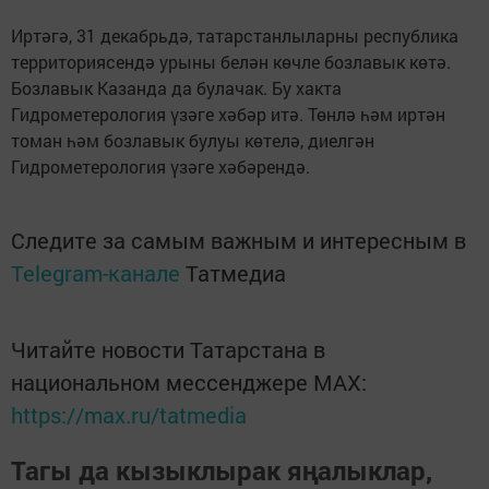
Иртәгә, 31 декабрьдә, татарстанлыларны республика
территориясендә урыны белән көчле бозлавык көтә.
Бозлавык Казанда да булачак. Бу хакта
Гидрометерология үзәге хәбәр итә. Төнлә һәм иртән
томан һәм бозлавык булуы көтелә, диелгән
Гидрометерология үзәге хәбәрендә.
Следите за самым важным и интересным в
Telegram-канале
Татмедиа
Читайте новости Татарстана в
национальном мессенджере MАХ:
https://max.ru/tatmedia
Тагы да кызыклырак яңалыклар,