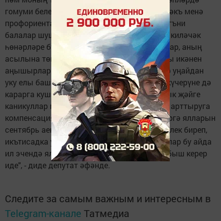
гомуми белем генә алуда. "12нче классны нәкъ менә
профориентациягә юнәлдереп булыр иде, ягъни
балалар шушы соңгы сыйныфта үзләренең киләчәк
һөнәрләре буенча азмы-күпме белем алырлар, аның
асылына төшәрләр, үзләренә кирәкме-юкмы икәнен
аңышырлар иде", - ди В.Власов. Депутат бер уңайдан
уку елы башын 1 сентябрьдән 1 октябрьгә күчерүне дә
карарга кушкан. Аның фикеренчә, дүрт айлык җәйге
каникуллар мәктәп елларын бер сыйныфка арттыруга
компенсация булып торачак һәм әти-әниләргә ялларын
сентябрь аена да планлаштырырга мөмкинлек биреп,
икътисадка уңай нәтиҗә китерәчәк. "Әгәр алар бу айда
ил эчендә ял итсәләр, бюджетка өстәмә табыш керер
иде", - диде депутат әфәнде.
Следите за самым важным и интересным в
Telegram-канале
Татмедиа