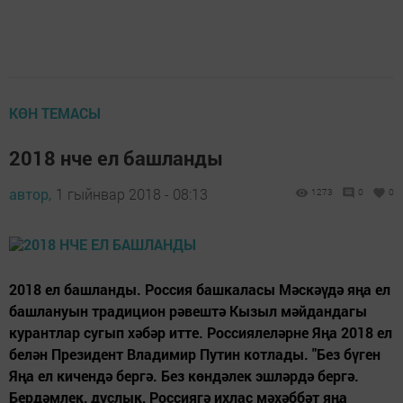
КӨН ТЕМАСЫ
2018 нче ел башланды
автор,
1 гыйнвар 2018 - 08:13
1273
0
0
2018 ел башланды. Россия башкаласы Мәскәүдә яңа ел
башлануын традицион рәвештә Кызыл мәйдандагы
курантлар сугып хәбәр итте. Россиялеләрне Яңа 2018 ел
белән Президент Владимир Путин котлады. "Без бүген
Яңа ел кичендә бергә. Без көндәлек эшләрдә бергә.
Бердәмлек, дуслык, Россиягә ихлас мәхәббәт яңа