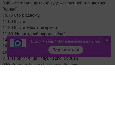
8.40 Фестиваль детской художественной гимнастики
"Алина".
10.15 Сто к одному.
11.00 Вести.
11.20 Вести. Местное время.
11.40 "Новогодний парад звёзд".
14.00 Х/ф "Ключи". [12+].
"Шәһри Чаллы" MAX каналына язылыгыз!
18.00 "Привет, Андрей!" [12+].
Подписаться
20.00 Вести.
21.00 Новогодний Голубой огонёк-2018.
0.55 Концерт Сергея Лазарева. Лучшее.
3.00 Х/ф "Вечная сказка". [12+].
4.56 -
ТВ Центр
6.15 Х/ф "Любовь со всеми остановками". [12+].
8.15 Х/ф "Знахарь". [16+].
10.55 Барышня и кулинар. [12+].
11.30 Х/ф "Год Золотой Рыбки". [16+].
13.35 "Мой герой". [12+].