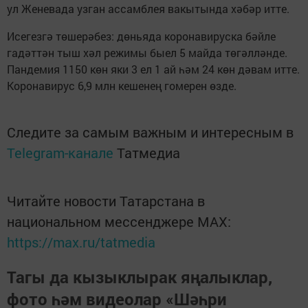
ул Женевада узган ассамблея вакытында хәбәр итте.
Исегезгә төшерәбез: дөньяда коронавируска бәйле
гадәттән тыш хәл режимы быел 5 майда төгәлләнде.
Пандемия 1150 көн яки 3 ел 1 ай һәм 24 көн дәвам итте.
Коронавирус 6,9 млн кешенең гомерен өзде.
Следите за самым важным и интересным в
Telegram-канале
Татмедиа
Читайте новости Татарстана в
национальном мессенджере MАХ:
https://max.ru/tatmedia
Тагы да кызыклырак яңалыклар,
фото һәм видеолар «Шәһри