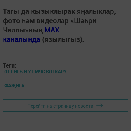
Тагы да кызыклырак яңалыклар,
фото һәм видеолар «Шәһри
Чаллы»ның
MAX
каналында
(язылыгыз).
Теги:
01 ЯНГЫН УТ МЧС КОТКАРУ
ФАҖИГА
Перейти на страницу новости