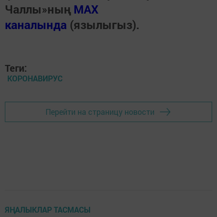
Чаллы»ның
MAX
каналында
(язылыгыз).
Теги:
КОРОНАВИРУС
Перейти на страницу новости
ЯҢАЛЫКЛАР ТАСМАСЫ