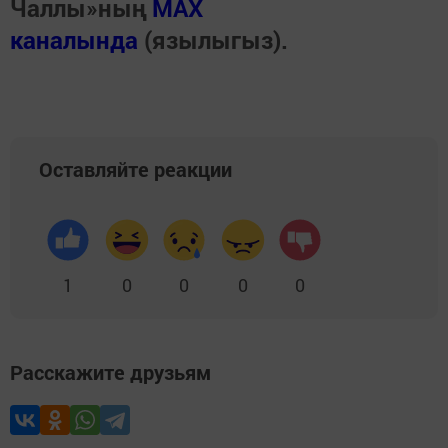
Чаллы»ның
MAX
каналында
(язылыгыз).
Оставляйте реакции
1
0
0
0
0
Расскажите друзьям