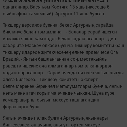
санаганнар. Вася һәм Костяга 13 яшь (икесе дә 6
сыйныфны тәмамлый). Артурга 11 яшь булган.
Тикшерү версиясе буенча, бәхәс Артурның сарайда
бикләнүе белән тәмамлана. - Балалар сарай ишеген
йозакка япкан һәм кадак белән кадаклаганнар, - дип
хәбәр итә Мәскәү өлкәсе буенча Тикшерү комитеты баш
тикшерү идарәсе җитәкчесенең өлкән ярдәмчесе Ога
Врадий. - Янгын башланганнан соң, мөстәкыйль
рәвештә ишекне ача алмаганнар һәм өлкәннәрдән
ярдәм сораганнар. Сарай эчендә ни өчен янгын чыгуы
әлегә билгесез. Тикшерү комитеты эксперт-
белгечләренең беренчел мәгълүматлары буенча, янгын
нәкъ менә агач корылма эчендә чыккан. Шуңа күрә
кемдер шырпы сызып махсус ташлаган дип
фаразларга була.
Янгын эчендә һәлак булган Артурның якыннары
билгесезлектән ачына, аны ут төртеп махсус