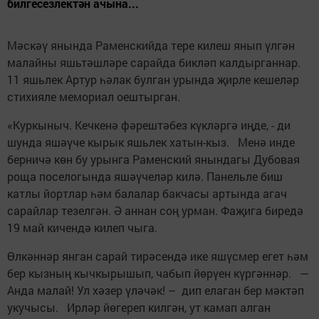
билгесезлектән ачына...
Мәскәү янында Раменскийда тере килеш янып үлгән
малайны яшьтәшләре сарайда бикләп калдырганнар.
11 яшьлек Артур һәлак булган урында җирле кешеләр
стихияле мемориал оештырган.
«Куркыныч. Кечкенә фәрештәбез күкләргә иңде, - ди
шунда яшәүче кырык яшьлек хатын-кыз. Менә инде
берничә көн бу урынга Раменский янындагы Дубовая
роща поселогында яшәүчеләр килә. Панельле биш
катлы йортлар һәм балалар бакчасы артында агач
сарайлар тезелгән. Ә аннан соң урман. Фаҗига биредә
19 май кичендә килеп чыга.
Өлкәннәр янган сарай тирәсендә ике яшүсмер егет һәм
бер кызның кычкырышып, чабып йөрүен күргәннәр. —
Анда малай! Ул хәзер үләчәк! – дип елаган бер мәктәп
укучысы. Ирләр йөгереп килгән, ут камап алган