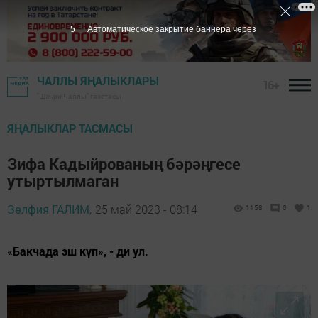
4
Автоматическое закрытие баннера через
ЧАЛЛЫ ЯҢАЛЫКЛАРЫ
16+
"Шәһри Чаллы" газетасы
ЯҢАЛЫКЛАР ТАСМАСЫ
Зифа Кадыйрованың бәрәңгесе
утыртылмаган
Зөлфия ГАЛИМ,
25 май 2023 - 08:14
1158
0
1
«Бакчада эш күп», - ди ул.