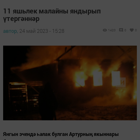
11 яшьлек малайны яндырып
үтергәннәр
автор,
24 май 2023 - 15:28
1420
0
0
Янгын эчендә һәлак булган Артурның якыннары