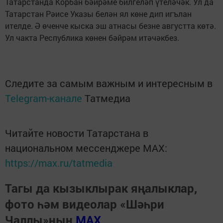
Татарстанда Корбан бәйрәме билгеләп үтеләчәк. Ул да
Татарстан Рәисе Указы белән ял көне дип игълан
ителде. Ә өченче кыска эш атнасы безне августта көтә.
Ул чакта Республика көнен бәйрәм итәчәкбез.
Следите за самым важным и интересным в
Telegram-канале
Татмедиа
Читайте новости Татарстана в
национальном мессенджере MАХ:
https://max.ru/tatmedia
Тагы да кызыклырак яңалыклар,
фото һәм видеолар «Шәһри
Чаллы»ның
MAX