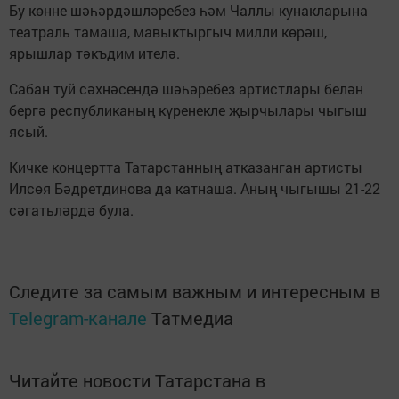
Бу көнне шәһәрдәшләребез һәм Чаллы кунакларына
театраль тамаша, мавыктыргыч милли көрәш,
ярышлар тәкъдим ителә.
Сабан туй сәхнәсендә шәһәребез артистлары белән
бергә республиканың күренекле җырчылары чыгыш
ясый.
Кичке концертта Татарстанның атказанган артисты
Илсөя Бәдретдинова да катнаша. Аның чыгышы 21-22
сәгатьләрдә була.
Следите за самым важным и интересным в
Telegram-канале
Татмедиа
Читайте новости Татарстана в