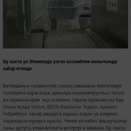
Бу хакта ул Женевада узган ассамблея вакытында
хәбәр ителде.
Бөтендөнья сәламәтлек саклау оешмасы белгечләре
сүзләренә караганда, дөньяда коронавирусның тагын
да куркынычрак яңа штаммы таралу куркынычы бар.
Моны күздә тотып, (ВОЗ) башлыгы Тедрос Аданом
Гебрейесус зәһәр авыруга каршы алдан ук әзерлек
чараларын күрергә кушты. Чөнки ул кабат авыручылар
саны артуга, үлем-китемгә китерергә мөмкин. Бу хакта