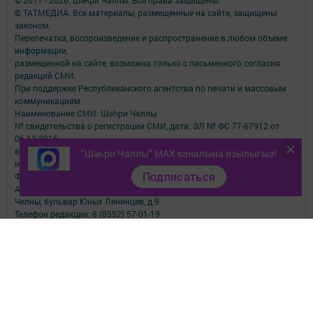
© ТАТМЕДИА. Все материалы, размещенные на сайте, защищены
законом.
Перепечатка, воспроизведение и распространение в любом объеме
информации,
размещенной на сайте, возможна только с письменного согласия
редакций СМИ.
При поддержке Республиканского агентства по печати и массовым
коммуникациям.
Наименование СМИ: Шəhри Чаллы
№ свидетельства о регистрации СМИ, дата: ЭЛ № ФС 77-67912 от
06.12.2016
выдано Федеральной службой по надзору в сфере связи,
"Шәһри Чаллы" MAX каналына язылыгыз!
информационных технологий и массовых коммуникаций
Подписаться
ФИО главного редактора: Юсупова Резида Махмутовна
Адрес редакции: 423827, Республика Татарстан, город Набережные
Челны, бульвар Юных Ленинцев, д.9
Телефон редакции: 8 (8552) 57-01-19
Email: shahri_chally@mail.ru
О фактах коррупции сообщить по электронному адресу:
shahri_chally@mail.ru
Учредитель СМИ: АО «ТАТМЕДИА»
Антикоррупционная политика
АО «ТАТМЕДИА» использует «cookie»
для персонализации сервисов и