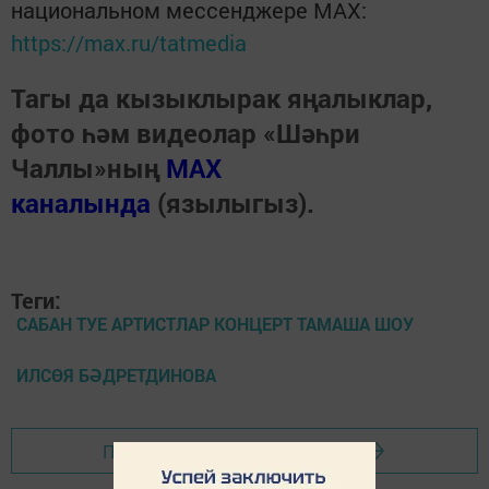
национальном мессенджере MАХ:
https://max.ru/tatmedia
Тагы да кызыклырак яңалыклар,
фото һәм видеолар «Шәһри
Чаллы»ның
MAX
каналында
(язылыгыз).
Теги:
САБАН ТУЕ АРТИСТЛАР КОНЦЕРТ ТАМАША ШОУ
ИЛСӨЯ БӘДРЕТДИНОВА
Перейти на страницу новости