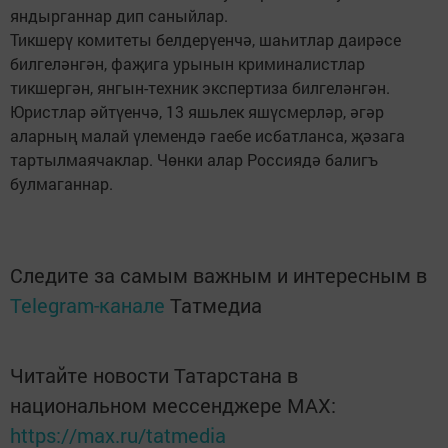
яндырганнар дип саныйлар.
Тикшерү комитеты белдерүенчә, шаһитлар даирәсе
билгеләнгән, фаҗига урынын криминалистлар
тикшергән, янгын-техник экспертиза билгеләнгән.
Юристлар әйтүенчә, 13 яшьлек яшүсмерләр, әгәр
аларның малай үлемендә гаебе исбатланса, җәзага
тартылмаячаклар. Чөнки алар Россиядә балигъ
булмаганнар.
Следите за самым важным и интересным в
Telegram-канале
Татмедиа
Читайте новости Татарстана в
национальном мессенджере MАХ:
https://max.ru/tatmedia