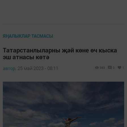
ЯҢАЛЫКЛАР ТАСМАСЫ
Татарстанлыларны җәй көне өч кыска
эш атнасы көтә
автор,
25 май 2023 - 08:11
983
0
1