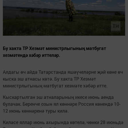
Бу хакта ТР Хезмәт министрлыгының матбугат
хезмәтендә хәбәр иттеләр.
Алдагы өч айда Татарстанда яшәүчеләрне җәй көне өч
кыска эш атнасы көтә. Бу хакта ТР Хезмәт
министрлыгының матбугат хезмәте хәбәр итте.
Кыскартылган эш атналарының икесе июнь аенда
булачак. Беренче озын ял көннәре Россия көнендә 10-
12 июнь көннәренә туры килә.
Киләсе яллар июнь ахырында көтелә, чөнки 28 июньдә