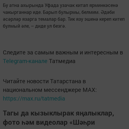
Бу атна ахырында Уфада узачак китап ярминкәсенә
чакырганнар иде. Барып булырмы, белмим. Әдәби
әсәрләр язарга темалар бар. Тик язу эшенә кереп китеп
булмый әле, – диде ул безгә.
Следите за самым важным и интересным в
Telegram-канале
Татмедиа
Читайте новости Татарстана в
национальном мессенджере MАХ:
https://max.ru/tatmedia
Тагы да кызыклырак яңалыклар,
фото һәм видеолар «Шәһри