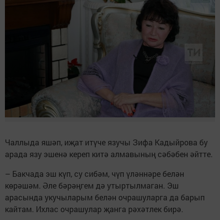
Чаллыда яшәп, иҗат итүче язучы Зифа Кадыйрова бу
арада язу эшенә кереп китә алмавының сәбәбен әйтте.
– Бакчада эш күп, су сибәм, чүп үләннәре белән
көрәшәм. Әле бәрәңгем дә утыртылмаган. Эш
арасында укучыларым белән очрашуларга да барып
кайтам. Ихлас очрашулар җанга рәхәтлек бирә.