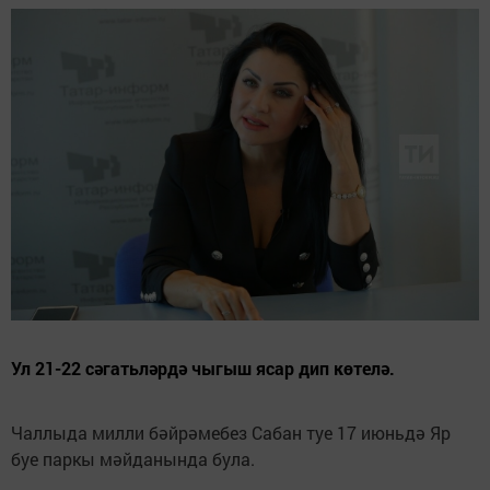
Ул 21-22 сәгатьләрдә чыгыш ясар дип көтелә.
Чаллыда милли бәйрәмебез Сабан туе 17 июньдә Яр
буе паркы мәйданында була.