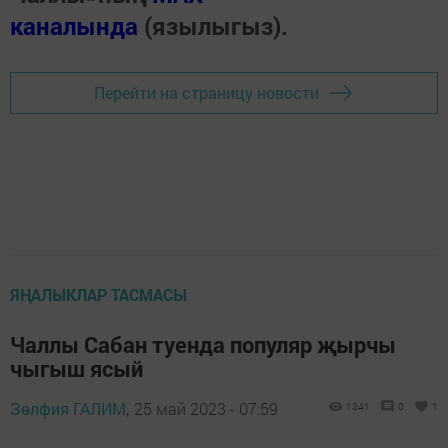
каналында
(язылыгыз).
Перейти на страницу новости
ЯҢАЛЫКЛАР ТАСМАСЫ
Чаллы Сабан туенда популяр җырчы
чыгыш ясый
Зөлфия ГАЛИМ,
25 май 2023 - 07:59
1341
0
1