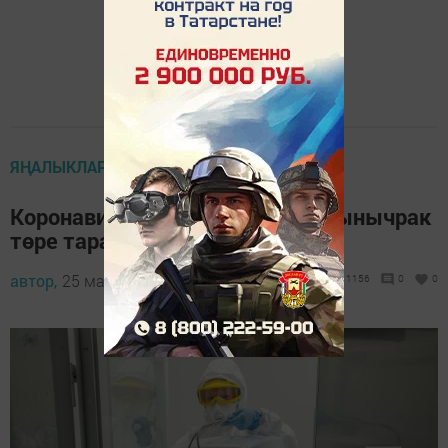
ЯҢАЛЫКЛАР ТАСМАСЫ
Коронавирусның тагын да куркынычрак
төре таралырга мөмкин
автор,
25 май 2023 - 07:42
1156
0
0