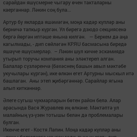
сарайдан яшүсмерне чыгару өчен такталарны
каерганнар. Ләкин соң була...
Артур бу якларда яшәмәгән, моңа кадәр күпләр аны
берничә тапкыр күргән. Ул бирегә дзюдо секциясенә
бергә йөргән иптәше янына килгән. — Беркем дә аңа
кагылмады, - дип сөйләгән KP.RU басмасына биредә
яшәүче яшүсмерләр. – Ләкин шул кичне эскәмиядә
утырып торучы компания аны эләктереп алган.
Балалар сүзләренчә (бәхәснең башын авыл мәктәбе
укучылары күргән), ике өлкән егет Артурны мыскыл итә
башлаган. Аны этеп җибәргәннәр. Сарайлар ягына
алып киткәннәр.
Әлеге сугыш чукмарларын бөтен район белә. Алар
арасында Вася Журавлев иң өлкәне. Мәктәптә ул
малайның үз-үзен тотышы белән дә проблемалары
булган.
Икенче егет - Костя Лапин. Моңа кадәр күпләр аны
«яхшы билгеләргә укыган гади, тыныч егет» дип