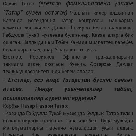
(егетләр фамилияләренә үзләре
Сәкиб Татар
“Татар” сүзен өстәгән)
Чаллыга килер алдыннан
Казанда Бөтендөнья Татар конгрессы Башкарма
комитет җитәкчесе Дәнис Шакиров белән очрашкан.
Габдулла Тукай музеенда булганнар. Казан аларга бик
ошаган. Чаллыда һәм Түбән Камада милләттәшләребез
белән очрашкач, алар Уфага юл тотачак.
Егетләр, Россиянең Әфганстан гражданнарына
тәкъдим иткән квотасы буенча, Әстерхан Дәүләт
техник университетында белем алалар.
- Егетләр, сез инде Татарстан буенча сәяхәт
итәсез. Нинди үзенчәлекләр табып,
охшашлыклар күреп өлгердегез?
Корбан Назар Назари Татар:
- Казанда Габдулла Тукай музеенда булдык. Татар телен
ныклап өйрәнү этабында гына әле без. Шуңа музейда
мәгълүматларны гарәпчә язмалардан укып алдык.
Шунысы бик үзенчәлекле, куанычлы булды.