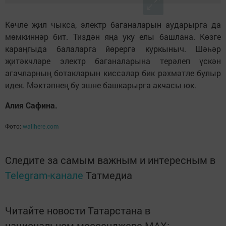
Көчле җил чыкса, электр баганаларын аударырга да
мөмкиннәр бит. Тиздән яңа уку елы башлана. Көзге
караңгыда балаларга йөрергә куркыныч. Шәһәр
җитәкчләре электр баганаларына терәлеп үскән
агачларның ботакларын киссәләр бик рәхмәтле булыр
идек. Мәктәпнең бу эшне башкарырга акчасы юк.
Алия Сафина.
Фото:
wallhere.com
Следите за самым важным и интересным в
Telegram-канале
Татмедиа
Читайте новости Татарстана в
национальном мессенджере MАХ: