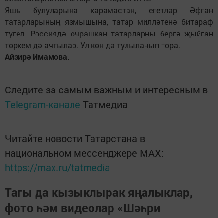
Яшь булуларына карамастан, егетләр Әфган
татарларының язмышына, татар милләтенә битараф
түгел. Россиядә очрашкан татарларны бергә җыйган
төркем дә ачтылар. Ул көн дә тулыланып тора.
Айзирә Имамова.
Следите за самым важным и интересным в
Telegram-канале
Татмедиа
Читайте новости Татарстана в
национальном мессенджере MАХ:
https://max.ru/tatmedia
Тагы да кызыклырак яңалыклар,
фото һәм видеолар «Шәһри