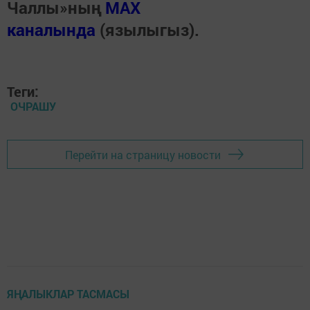
Чаллы»ның
MAX
каналында
(язылыгыз).
Теги:
ОЧРАШУ
Перейти на страницу новости
ЯҢАЛЫКЛАР ТАСМАСЫ