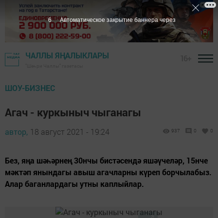
5
Автоматическое закрытие баннера через
ЧАЛЛЫ ЯҢАЛЫКЛАРЫ
16+
"Шәһри Чаллы" газетасы
ШОУ-БИЗНЕС
Агач - куркыныч чыганагы
автор,
18 август 2021 - 19:24
937
0
0
Без, яңа шәһәрнең 30нчы бистәсендә яшәүчеләр, 15нче
мәктәп янындагы авыш агачларны күреп борчылабыз.
Алар баганлардагы утны каплыйлар.