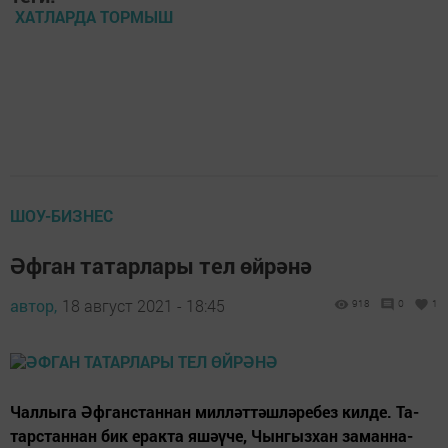
ХАТЛАРДА ТОРМЫШ
ШОУ-БИЗНЕС
Әфган татарлары тел өйрәнә
автор,
18 август 2021 - 18:45
918
0
1
Чал­лы­га Әф­ган­с­тан­нан мил­ләт­тәш­лә­ре­без кил­де. Та­
тар­стан­нан бик ерак­та яшә­ү­че, Чын­гыз­хан за­ман­на­