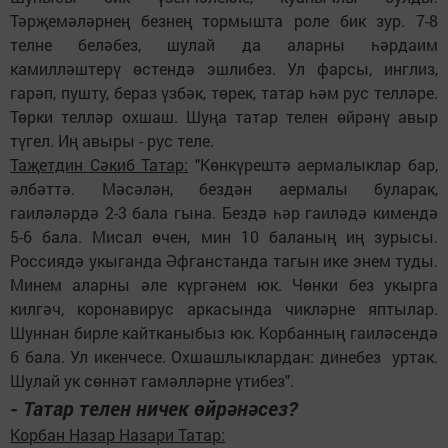
Тәрҗемәләрнең безнең тормышта роле бик зур. 7-8
телне беләбез, шулай да аларны һәрдаим
камилләштерү өстендә эшлибез. Ул фарсы, инглиз,
гарәп, пушту, бераз үзбәк, төрек, татар һәм рус телләре.
Төрки телләр охшаш. Шуңа татар телен өйрәнү авыр
түгел. Иң авыры - рус теле.
Таҗетдин Сәкиб Татар:
"Көнкүрештә аермалыклар бар,
әлбәттә. Мәсәлән, бездән аермалы буларак,
гаиләләрдә 2-3 бала гына. Бездә һәр гаиләдә кимендә
5-6 бала. Мисал өчен, мин 10 баланың иң зурысы.
Россиядә укыганда Әфганстанда тагын ике энем туды.
Минем аларны әле күргәнем юк. Чөнки без укырга
килгәч, коронавирус аркасында чикләрне яптылар.
Шуннан бирле кайтканыбыз юк. Корбанның гаиләсендә
6 бала. Ул икенчесе. Охшашлыклардан: динебез уртак.
Шулай ук сөннәт гамәлләрне үтибез".
- Татар телен ничек өйрәнәсез?
Корбан Назар Назари Татар: