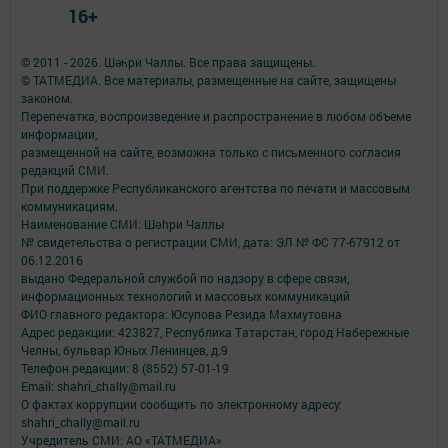
16+
© 2011 - 2026. Шәһри Чаллы. Все права защищены.
© ТАТМЕДИА. Все материалы, размещенные на сайте, защищены
законом.
Перепечатка, воспроизведение и распространение в любом объеме
информации,
размещенной на сайте, возможна только с письменного согласия
редакций СМИ.
При поддержке Республиканского агентства по печати и массовым
коммуникациям.
Наименование СМИ: Шəhри Чаллы
№ свидетельства о регистрации СМИ, дата: ЭЛ № ФС 77-67912 от
06.12.2016
выдано Федеральной службой по надзору в сфере связи,
информационных технологий и массовых коммуникаций
ФИО главного редактора: Юсупова Резида Махмутовна
Адрес редакции: 423827, Республика Татарстан, город Набережные
Челны, бульвар Юных Ленинцев, д.9
Телефон редакции: 8 (8552) 57-01-19
Email: shahri_chally@mail.ru
О фактах коррупции сообщить по электронному адресу:
shahri_chally@mail.ru
Учредитель СМИ: АО «ТАТМЕДИА»