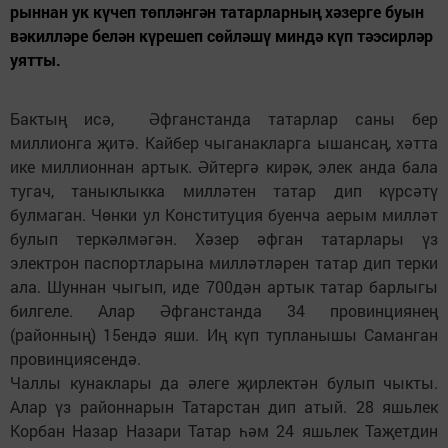
рын­нан ук кү­чеп төп­лән­гән та­тар­лар­ның хә­зер­ге бу­ын
вә­кил­лә­ре бе­лән кү­ре­шеп сөй­лә­шү мин­дә күп тә­э­сир­ләр
уят­ты.
Бактың исә, Әфганстанда татарлар саны бер
миллионга җитә. Кайбер чыганакларга ышансаң, хәтта
ике миллионнан артык. Әйтергә кирәк, элек анда бала
тугач, таныклыкка милләтен татар дип күрсәтү
булмаган. Чөнки ул Конституция буенча аерым милләт
булып теркәлмәгән. Хәзер әфган татарлары үз
электрон паспортларына милләтләрен татар дип терки
ала. Шуннан чыгып, иде 700дән артык татар барлыгы
билгеле. Алар Әфганстанда 34 провинциянең
(районның) 15ендә яши. Иң күп тупланышы Саманган
провинциясендә.
Чаллы кунаклары да әлеге җирлектән булып чыкты.
Алар үз районнарын Татарстан дип атый. 28 яшьлек
Корбан Назар Назари Татар һәм 24 яшьлек Таҗетдин