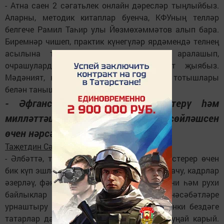
- Атна саен 2 сәгатьлек онлайн дәресләр тыңлыйбыз.
Аларны, методик китаплар буенча, КФУның телләр
белгече Рамил Таһир улы Йөзмөхәммәтов алып бара.
Биремнәр чишеп, практик күнегүләр ярдәмендә телнең
асылына төшенәбез. Татарлар белән аралашып,
очрашулардан да бик күп мәгълүмат җыябыз.
Мәдәният, көнкүреш, сөйләм, үз-үзләрен тотышлары
белән танышабыз.
- Әфганстанда татар телен үстерү һәм
милләттәшләребез үз телендә сөйләшсен
өчен нәрсәләр эшләргә кирәк икән?
Таҗетдин Сәкиб Татар:
- Әлбәттә, татар телен һәм мәдәниятен үстерер өчен
бик күп эшләр башкарасы бар. Мәктәпләр ачу, кадрлар
әзерләү, фәнни багланышлар булдыру, дини һәм рухи
байлыклар белән уртаклашу, сәүдә мөнәсәбәтләре
урнаштыру һәм башкалар. Бу мөмкин, чөнки бездәге
татарлар да Россия татарлары да моңа уңай карый.