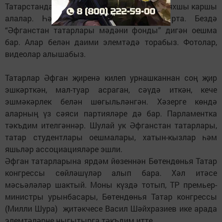
Татарстанда узган очрашуларда безне бик яхшы каршы
алалар. Һәркайсы татар телен кайгырта. Бездә
“Әфганстан татарлары мәдәни фонды” дигән оешма
бар. Алар белән даими элемтәдә торабыз. Фотолар,
видеолар алышабыз.
Татарлар Әфган җиренә килеп урнашканнан соң җир
эшкәрткән, мал-туар асраган, сәүдә иткән, кече
эшмәкәрлек белән шөгыльләнгән. Хәзерге көндә
аларның үз сәяси партияләре дә бар. Парламентка
тәкъдим ителгәннәр. Шулай ук Әфганстан татарлары,
татар студентлары оешмалары, хатын-кызлар һәм
яшьләр ассоциацияләре эшли.
Әфган татарларына ярдәм йөзеннән Бөтендөнья Татар
конгрессы сөйләшүләр алып бара. Хәл итәсе
мәсьәләләр шактый. Моны күздә тотып, ТР премьер-
министры урынбасары, Бөтендөнья Татар конгрессы
(Милли Шура) җитәкчесе Васил Шәйхразиев ике арада
элемтәләрне ныгытырга тәкъдим итте.