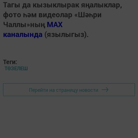
Тагы да кызыклырак яңалыклар,
фото һәм видеолар «Шәһри
Чаллы»ның
MAX
каналында
(язылыгыз).
Теги:
ТӨЗЕЛЕШ
Перейти на страницу новости