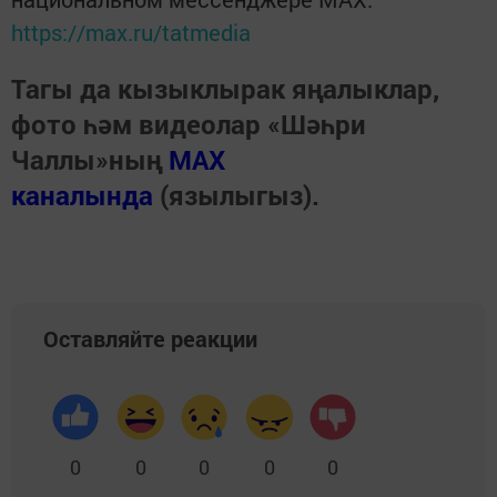
https://max.ru/tatmedia
Тагы да кызыклырак яңалыклар,
фото һәм видеолар «Шәһри
Чаллы»ның
MAX
каналында
(язылыгыз).
Оставляйте реакции
0
0
0
0
0