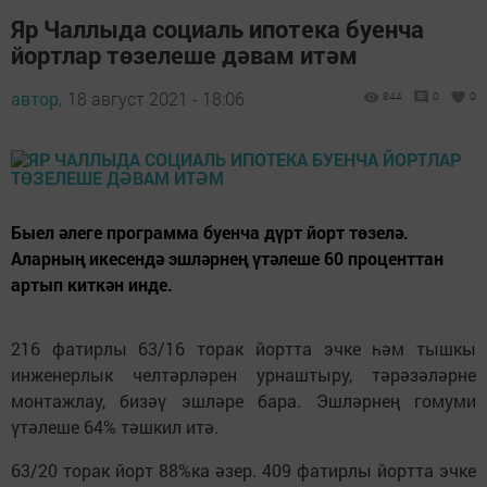
Яр Чаллыда социаль ипотека буенча
йортлар төзелеше дәвам итәм
автор,
18 август 2021 - 18:06
844
0
0
Быел әлеге программа буенча дүрт йорт төзелә.
Аларның икесендә эшләрнең үтәлеше 60 проценттан
артып киткән инде.
216 фатирлы 63/16 торак йортта эчке һәм тышкы
инженерлык челтәрләрен урнаштыру, тәрәзәләрне
монтажлау, бизәү эшләре бара. Эшләрнең гомуми
үтәлеше 64% тәшкил итә.
63/20 торак йорт 88%ка әзер. 409 фатирлы йортта эчке