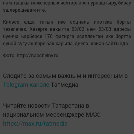
һәм тышкы инженерлык челтәрләрен урнаштыру, бизәү
эшләре дәвам итә.
Киләсе елда тагын ике социаль ипотека йорты
төзеләчәк. Хәзерге вакытта 63/02 һәм 63/03 адресы
буенча һәрберсе 170 фатирга исәпләнгән ике йортта
субай сугу эшләре башкарыла, диелә шәһәр сайтында.
Фото: http://nabchelny.ru
Следите за самым важным и интересным в
Telegram-канале
Татмедиа
Читайте новости Татарстана в
национальном мессенджере MАХ:
https://max.ru/tatmedia