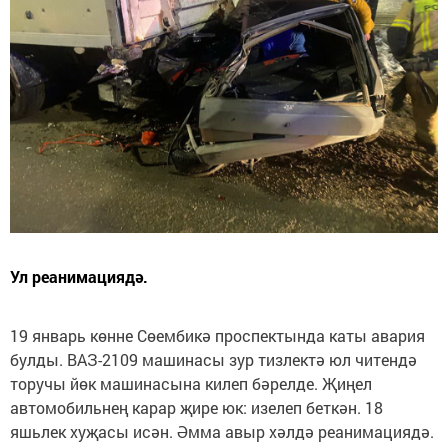
Ул реанимациядә.
19 январь көнне Сөембикә проспектында каты авария
булды. ВАЗ-2109 машинасы зур тизлектә юл читендә
торучы йөк машинасына килеп бәрелде. Җиңел
автомобильнең карар җире юк: изелеп беткән. 18
яшьлек хуҗасы исән. Әмма авыр хәлдә реанимациядә.