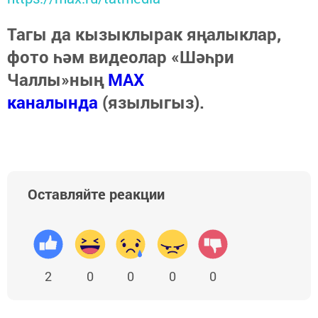
Тагы да кызыклырак яңалыклар,
фото һәм видеолар «Шәһри
Чаллы»ның
MAX
каналында
(язылыгыз).
Оставляйте реакции
2
0
0
0
0