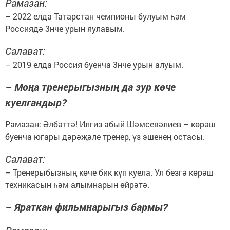
Рамазан:
– 2022 елда Татарстан чемпионы булуым һәм
Россиядә 3нче урын яулавым.
Салават:
– 2019 елда Россия буенча 3нче урын алуым.
– Моңа тренерыгызның да зур көче
куелгандыр?
Рамазан: Әлбәттә! Илгиз абый Шәмсевәлиев – көрәш
буенча югары дәрәҗәле тренер, үз эшенең остасы.
Салават:
– Тренерыбызның көче бик күп куела. Ул безгә көрәш
техникасын һәм алымнарын өйрәтә.
– Яраткан фильмнарыгыз бармы?