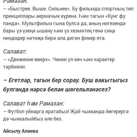
Рамазан:
– «Быстрее. Выше. Сильнее». Бу фильмда спортның төп
принциплары аермачык күренә. Һәм тагын «Кунг фу
панда». Мультфильм гына булса да, аның нигезендә
бары үз-үзеңә ышану һәм үз хезмәтең генә сиңа
ниндидер нәтиҗә бирә ала дигән фикер ята.
Салават:
– «Движение вверх». Чөнки ул көч һәм характер
тәрбияли.
– Егетләр, тагын бер сорау. Буш вакытыгыз
булганда нәрсә белән шөгельләнәсез?
Салават һәм Рамазан:
– Футбол уйнарга яратабыз! Җай чыкканда йөгерергә
дә чыккалыйбыз әле без.
Айсылу Алиева