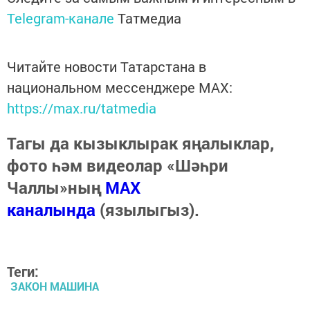
Telegram-канале
Татмедиа
Читайте новости Татарстана в
национальном мессенджере MАХ:
https://max.ru/tatmedia
Тагы да кызыклырак яңалыклар,
фото һәм видеолар «Шәһри
Чаллы»ның
MAX
каналында
(язылыгыз).
Теги:
ЗАКОН МАШИНА