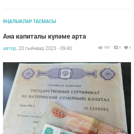
ЯҢАЛЫКЛАР ТАСМАСЫ
Ана капиталы күләме арта
автор,
20 гыйнвар 2023 - 09:40
1031
0
0