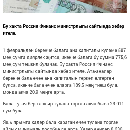
Бу хакта Россия Финанс министрлыгы сайтында хәбәр
ителә.
1 февральдән беренче балага ана капиталы күләме 587
мең сумга диярлек җитсә, икенче балага бу сумма 775,6
мең сум тәшкил булачак. Бу хакта Россия Финанс
министрлыгы сайтында хәбәр ителә. Ата-аналар
беренче бала өчен ана капиталын теркәп өлгергән
булса, икенче бала өчен аларга 189,5 мең тиеш була,
монда акча 20,9 меңгә арта.
Бала тугач бер тапкыр түләнә торган акча быел 23 011
сум була.
Яшь ярымга кадәр бала караган өчен түләнә торган
айлык минималь пособие дә арта. Хәзер әниләр 8 630