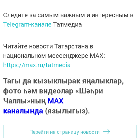
Следите за самым важным и интересным в
Telegram-канале
Татмедиа
Читайте новости Татарстана в
национальном мессенджере MАХ:
https://max.ru/tatmedia
Тагы да кызыклырак яңалыклар,
фото һәм видеолар «Шәһри
Чаллы»ның
MAX
каналында
(язылыгыз).
Перейти на страницу новости