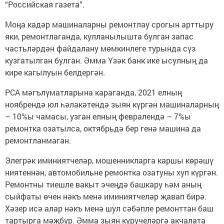
“Российская газета”.
Моңа кадәр машиналарны ремонтлау срогын арттыру
яки, ремонтлаганда, кулланылышта булган запас
частьләрдән файдалану мөмкинлеге турында сүз
кузгатылган булган. Әмма Үзәк банк ике ысулның да
кире кагылуын белдергән.
РСА мәгълүматларына караганда, 2021 елның
ноябрендә юл һәлакәтендә зыян күргән машиналарның
– 10%ы чамасы, узган елның февралендә – 7%ы
ремонтка озатылса, октябрьдә бер генә машина да
ремонтланмаган.
Элегрәк иминиятчеләр, мошенникларга каршы көрәшү
ниятеннән, автомобильне ремонтка озатуны хуп күргән.
Ремонтны тиешле вакыт эчеңдә башкару һәм аның
сыйфаты өчен нәкъ менә иминиятчеләр җавап бирә.
Хәзер исә алар нәкъ менә шул сәбәпле ремонттан баш
тартырга мәҗбүр. Әмма зыян күрүчеләргә акчалата