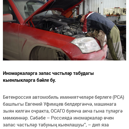
Иномаркаларга запас частьләр табудагы
кыенлыкларга бәйле бу.
Бөтенроссия автомобиль иминиятчеләре берлеге (РСА)
башлыгы Евгений Уфимцев белдергәнчә, машинага
зыян килгән очракта, ОСАГО буенча акча гына түләргә
мөмкиннәр. Сәбәбе – Россиядә иномаркалар өчен
запас частьләр табуның кыенлашуы”, – дип яза