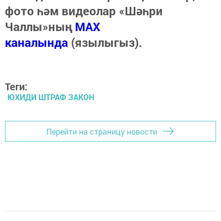
фото һәм видеолар «Шәһри
Чаллы»ның
MAX
каналында
(язылыгыз).
Теги:
ЮХИДИ ШТРАФ ЗАКОН
Перейти на страницу новости