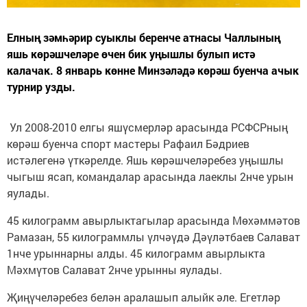
Елның зәмһәрир суыклы беренче атнасы Чаллының
яшь көрәшчеләре өчен бик уңышлы булып истә
калачак. 8 январь көнне Минзәләдә көрәш буенча ачык
турнир узды.
Ул 2008-2010 елгы яшүсмерләр арасында РСФСРның
көрәш буенча спорт мастеры Рафаил Бәдриев
истәлегенә үткәрелде. Яшь көрәшчеләребез уңышлы
чыгыш ясап, командалар арасында лаеклы 2нче урын
яулады.
45 килограмм авырлыктагылар арасында Мөхәммәтов
Рамазан, 55 килограммлы үлчәүдә Дәүләтбаев Салават
1нче урыннарны алды. 45 килограмм авырлыкта
Мәхмүтов Салават 2нче урынны яулады.
Җиңүчеләребез белән аралашып алыйк әле. Егетләр