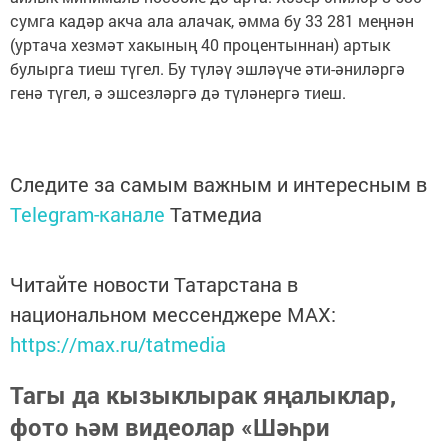
сумга кадәр акча ала алачак, әмма бу 33 281 меңнән
(уртача хезмәт хакының 40 процентыннан) артык
булырга тиеш түгел. Бу түләү эшләүче әти-әниләргә
генә түгел, ә эшсезләргә дә түләнергә тиеш.
Следите за самым важным и интересным в
Telegram-канале
Татмедиа
Читайте новости Татарстана в
национальном мессенджере MАХ:
https://max.ru/tatmedia
Тагы да кызыклырак яңалыклар,
фото һәм видеолар «Шәһри