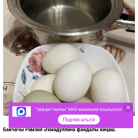
"Шәһри Чаллы" MAX каналына язылыгыз!
Подписаться
Бакчачы Рәмзия Әхмәдуллина файдалы киңәш.