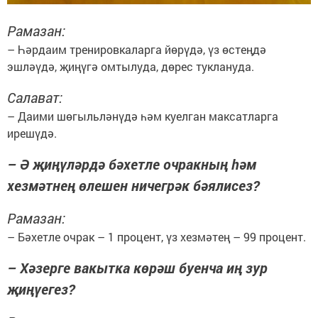
Рамазан:
– Һәрдаим тренировкаларга йөрүдә, үз өстеңдә
эшләүдә, җиңүгә омтылуда, дөрес туклануда.
Салават:
– Даими шөгыльләнүдә һәм куелган максатларга
ирешүдә.
– Ә җиңүләрдә бәхетле очракның һәм
хезмәтнең өлешен ничегрәк бәялисез?
Рамазан:
– Бәхетле очрак – 1 процент, үз хезмәтең – 99 процент.
– Хәзерге вакытка көрәш буенча иң зур
җиңүегез?