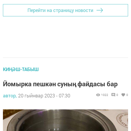
Перейти на страницу новости
КИҢӘШ-ТАБЫШ
Йомырка пешкән суның файдасы бар
автор,
20 гыйнвар 2023 - 07:30
1022
0
0