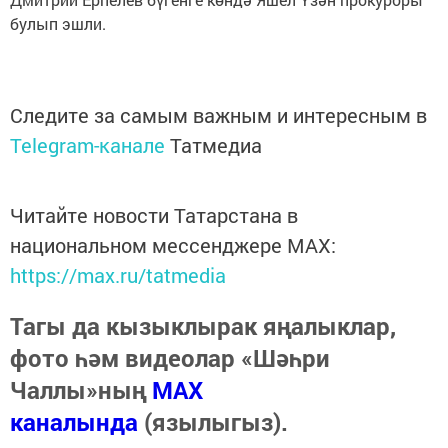
булып эшли.
Следите за самым важным и интересным в
Telegram-канале
Татмедиа
Читайте новости Татарстана в
национальном мессенджере MАХ:
https://max.ru/tatmedia
Тагы да кызыклырак яңалыклар,
фото һәм видеолар «Шәһри
Чаллы»ның
MAX
каналында
(язылыгыз).