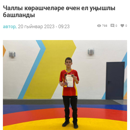
Чаллы көрәшчеләре өчен ел уңышлы
башланды
автор,
20 гыйнвар 2023 - 09:23
798
0
0