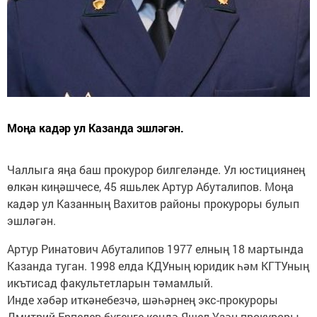
Моңа кадәр ул Казанда эшләгән.
Чаллыга яңа баш прокурор билгеләнде. Ул юстициянең
өлкән киңәшчесе, 45 яшьлек Артур Абуталипов. Моңа
кадәр ул Казанның Вахитов районы прокуроры булып
эшләгән.
Артур Ринатович Абуталипов 1977 елның 18 мартында
Казанда туган. 1998 елда КДУның юридик һәм КГТУның
икътисад факультетларын тәмамлый.
Инде хәбәр иткәнебезчә, шәһәрнең экс-прокуроры
Дмитрий Ерпелев бүгенге көндә Яшел Үзән прокуроры