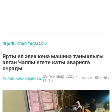
ЯҢАЛЫКЛАР ТАСМАСЫ
Ярты ел элек кенә машина таныклыгы
алган Чаллы егете каты авариягә
очрады
20 гыйнвар 2023 -
Лилия Хәбибҗанова,
1089
0
0
09:15