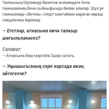
Чаллының Мулланур Вахитов исемендәге 2нче
гимназиянең 8нче сыйныфында белем алалар. Шул ук
гимназиядә «Витязь» спорт мәктәбенә караган көрәш
секциясенә йөриләр.
– Егетләр, атнасына ничә тапкыр
шөгыльләнәсез?
Салават:
– Атнасына биш мәртәбә 2шәр сәгать.
– Уңышыгызның сере нәрсәдә икән,
әйтегезче?