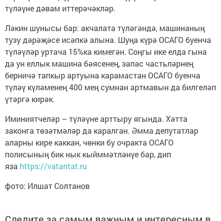
түләүне дәвам иттерәчәкләр.
Ләкин шунысы бар: акчалата түләгәндә, машинаның
тузу дәрәҗәсе исәпкә алына. Шуңа күрә ОСАГО буенча
түләүләр уртача 15%ка кимегән. Соңгы ике елда гына
да ун еллык машина бәясенең, запас частьләрнең
берничә тапкыр артуына карамастан ОСАГО буенча
түләү күләменең 400 мең сумнан артмавын да билгеләп
үтәргә кирәк.
Иминиятчеләр – түләүне арттыру ягында. Хәтта
законга төзәтмәләр да каралган. Әмма депутатлар
аларны кире каккан, чөнки бу очракта ОСАГО
полисының бик нык кыйммәтләнүе бар, дип
яза
https://vatantat.ru
фото: Илшат Солтанов
Следите за самым важным и интересным в