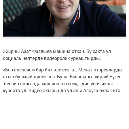
Җырчы Азат Фазлыев машина откан. Бу хакта ул
социаль челтәрдә видеоролик урнаштырды.
«Бер сөенечем бар бит әле сезгә… Менә лотореяларда
отып булмый дисез сез. Була! Ышанырга кирәк! Бүген
бензин салганда машина оттым», - дип уенчыкны
күрсәтә ул. Видео ахырында ул аны Алсуга бүләк итә.