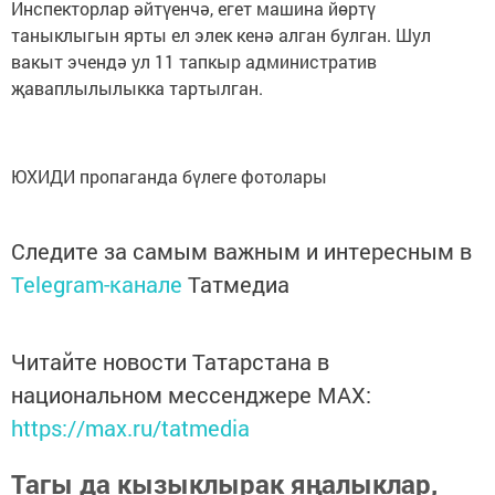
Инспекторлар әйтүенчә, егет машина йөртү
таныклыгын ярты ел элек кенә алган булган. Шул
вакыт эчендә ул 11 тапкыр административ
җаваплылылыкка тартылган.
ЮХИДИ пропаганда бүлеге фотолары
Следите за самым важным и интересным в
Telegram-канале
Татмедиа
Читайте новости Татарстана в
национальном мессенджере MАХ:
https://max.ru/tatmedia
Тагы да кызыклырак яңалыклар,