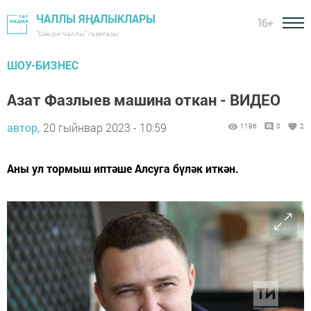
ЧАЛЛЫ ЯҢАЛЫКЛАРЫ
16+
"Шәһри Чаллы" газетасы
ШОУ-БИЗНЕС
Азат Фазлыев машина откан - ВИДЕО
автор,
20 гыйнвар 2023 - 10:59
1196
0
2
Аны ул тормыш иптәше Алсуга бүләк иткән.