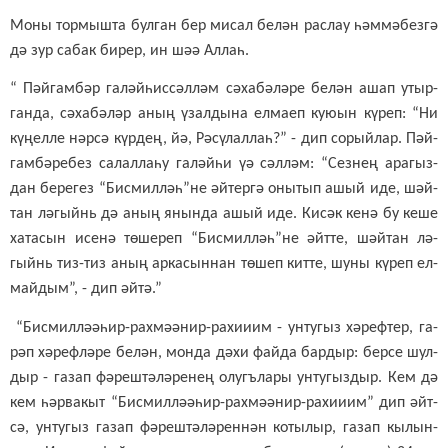
Мо­ны тор­мыш­та бул­ган бер ми­сал бе­лән рас­лау һәм­мә­без­гә
дә зур са­бак би­рер, ин шәә Ал­лаһ.
“ Пәй­гам­бәр га­ләй­һис­сәл­ләм сә­ха­бә­лә­ре бе­лән ашап утыр­
ган­да, сә­ха­бә­ләр аның үзал­ды­на ел­ма­еп ку­ю­ын кү­реп: “Ни
кү­ңел­ле нәр­сә күр­дең, йә, Рә­сү­лал­лаһ?” - дип со­рый­лар. Пәй­
гам­бә­ре­без са­лал­ла­һу га­ләй­һи үә сәл­ләм: “Сез­нең ара­гыз­
дан бе­ре­гез “Бис­мил­ләһ”­не әй­тер­гә оны­тып ашый иде, шәй­
тан лә­гыйнь дә аның янын­да ашый иде. Ки­сәк ке­нә бу ке­ше
ха­та­сын исе­нә тө­ше­реп “Бис­мил­ләһ”­не әйт­те, шәй­тан лә­
гыйнь тиз-тиз аның ар­ка­сын­нан тө­шеп кит­те, шу­ны кү­реп ел­
май­дым”, - дип әй­тә.”
“Бис­мил­лә­ә­һир-рах­мә­ә­нир-ра­хи­и­им - ун­ту­гыз хә­реф­тер, га­
рәп хә­реф­лә­ре бе­лән, мон­да дә­хи фай­да бар­дыр: бер­се шул­
дыр - га­зап фә­реш­тә­лә­ре­нең олугъ­ла­ры ун­ту­гыз­дыр. Кем дә
кем һәр­ва­кыт “Бис­мил­лә­ә­һир-рах­мә­ә­нир-ра­хи­и­им” дип әйт­
сә, ун­ту­гыз га­зап фә­реш­тә­лә­рен­нән ко­ты­лыр, га­зап кы­лын­