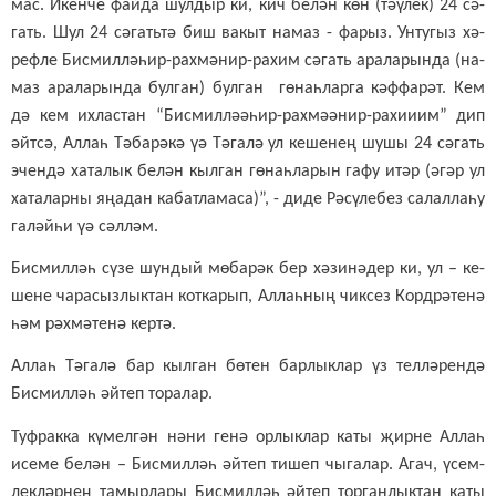
мас. Икен­че фай­да шул­дыр ки, кич бе­лән көн (тә­ү­лек) 24 сә­
гать. Шул 24 сә­гать­тә биш ва­кыт на­маз - фа­рыз. Ун­ту­гыз хә­
реф­ле Бис­мил­лә­һир-рах­мә­нир-ра­хим сә­гать ара­ла­рын­да (на­
маз ара­ла­рын­да бул­ган) бул­ган гө­наһ­лар­га кәф­фа­рәт. Кем
дә кем их­лас­тан “Бис­мил­лә­ә­һир-рах­мә­ә­нир-ра­хи­и­им” дип
әйт­сә, Ал­лаһ Тә­ба­рә­кә үә Тә­га­лә ул ке­ше­нең шу­шы 24 сә­гать
эчен­дә ха­та­лык бе­лән кыл­ган гө­наһ­ла­рын га­фу итәр (әгәр ул
ха­та­лар­ны яңа­дан ка­бат­ла­ма­са)”, - ди­де Рә­сү­ле­без са­лал­ла­һу
га­ләй­һи үә сәл­ләм.
Бис­мил­ләһ сү­зе шун­дый мө­ба­рәк бер хә­зи­нә­дер ки, ул – ке­
ше­не ча­ра­сыз­лык­тан кот­ка­рып, Ал­лаһ­ның чик­сез Корд­рә­те­нә
һәм рәх­мә­те­нә кер­тә.
Ал­лаһ Тә­га­лә бар кыл­ган бө­тен бар­лык­лар үз тел­лә­рен­дә
Бис­мил­ләһ әй­теп то­ра­лар.
Туф­рак­ка кү­мел­гән нә­ни ге­нә ор­лык­лар ка­ты җир­не Ал­лаһ
исе­ме бе­лән – Бис­мил­ләһ әй­теп ти­шеп чы­га­лар. Агач, үсем­
лек­ләр­нең та­мыр­ла­ры Бис­мил­ләһ әй­теп тор­ган­лык­тан ка­ты