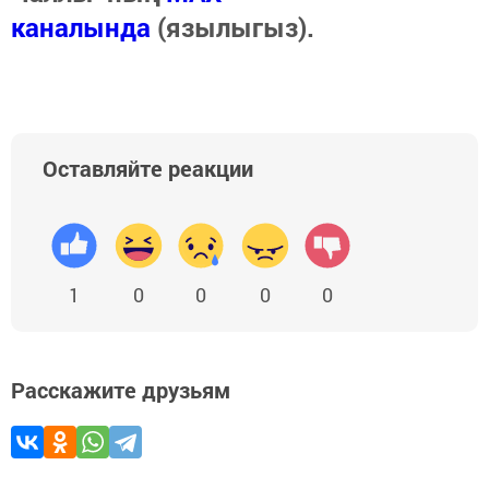
каналында
(язылыгыз).
Оставляйте реакции
1
0
0
0
0
Расскажите друзьям