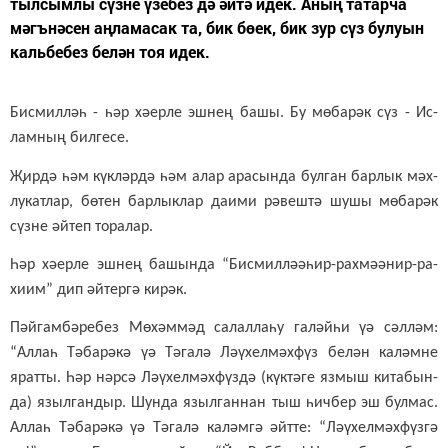
тыл­сым­лы сүз­не үзе­без дә әй­тә идек. Аның та­тар­ча
мәгъ­нә­сен аң­ла­ма­сак та, бик бө­ек, бик зур сүз бу­лу­ын
каль­бе­без бе­лән тоя идек.
Бис­мил­ләһ - һәр хә­ер­ле эш­нең ба­шы. Бу мө­ба­рәк сүз - Ис­
лам­ның бил­ге­се.
Җир­дә һәм күк­ләр­дә һәм алар ара­сын­да бул­ган бар­лык мәх­
лу­кат­лар, бө­тен бар­лык­лар да­и­ми рә­веш­тә шу­шы мө­ба­рәк
сүз­не әй­теп то­ра­лар.
Һәр хә­ер­ле эш­нең ба­шын­да “Бис­мил­лә­ә­һир-рах­мә­ә­нир-ра­
хи­им” дип әй­тер­гә ки­рәк.
Пәй­гам­бә­ре­без Мө­хәм­мәд са­лал­ла­һу га­ләй­һи үә сәл­ләм:
“Ал­лаһ Тә­ба­рә­кә үә Тә­га­лә Лә­ү­хел­мәх­фүз бе­лән ка­ләм­не
ярат­ты. Һәр нәр­сә Лә­ү­хел­мәх­фүз­дә (күк­тә­ге яз­мыш ки­та­бын­
да) языл­ган­дыр. Шун­да языл­ган­нан тыш һич­бер эш бул­мас.
Ал­лаһ Тә­ба­рә­кә үә Тә­га­лә ка­ләм­гә әйт­те: “Лә­ү­хел­мәх­фүз­гә