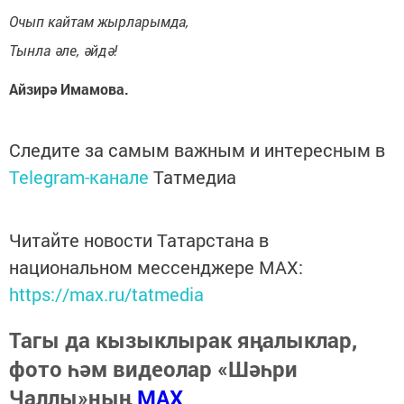
Очып кайтам жырларымда,
Тынла әле, әйдә!
Айзирә Имамова.
Следите за самым важным и интересным в
Telegram-канале
Татмедиа
Читайте новости Татарстана в
национальном мессенджере MАХ:
https://max.ru/tatmedia
Тагы да кызыклырак яңалыклар,
фото һәм видеолар «Шәһри
Чаллы»ның
MAX