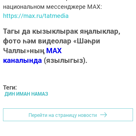
национальном мессенджере MАХ:
https://max.ru/tatmedia
Тагы да кызыклырак яңалыклар,
фото һәм видеолар «Шәһри
Чаллы»ның
MAX
каналында
(язылыгыз).
Теги:
ДИН ИМАН НАМАЗ
Перейти на страницу новости