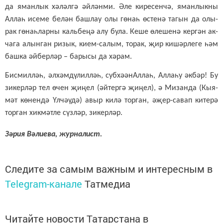
да яман­лык хә­ләл­гә әй­лән­ми. Әле ки­ре­сен­чә, яман­лык­ны
Ал­лаһ исе­ме бе­лән баш­лау олы гө­наһ өс­те­нә та­гын да олы­
рак гө­наһ­лар­ны каль­бе­ңә алу бу­ла. Ке­ше өле­ше­нә кер­гән ак­
ча­га алын­ган ри­зык, ки­ем-са­лым, то­рак, җир ки­шәр­ле­ге һәм
баш­ка әй­бер­ләр – ба­ры­сы да хә­рам.
Бис­мил­ләһ, әл­хәм­дү­лил­ләһ, суб­хә­ә­нАл­лаһ, Ал­ла­һу әк­бәр! Бу
зи­кер­ләр тел өчен җи­ңел (әй­тер­гә җи­ңел), ә Ми­зан­да (Кы­я­
мәт кө­нен­дә Үл­чә­ү­дә) авыр ки­лә тор­ган, әҗер-са­вап ки­те­рә
тор­ган хик­мәт­ле сүз­ләр, зи­кер­ләр.
Зә­рия Вә­ли­е­ва, жур­на­лист.
Следите за самым важным и интересным в
Telegram-канале
Татмедиа
Читайте новости Татарстана в