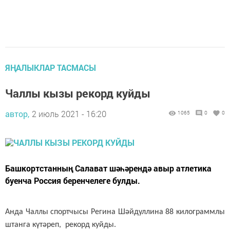
ЯҢАЛЫКЛАР ТАСМАСЫ
Чал­лы кы­зы ре­корд куй­ды
автор,
2 июль 2021 - 16:20
1065
0
0
­Баш­корт­стан­ның Са­ла­ват шә­һә­рен­дә авыр ат­ле­ти­ка
бу­ен­ча Рос­сия бе­рен­че­ле­ге бул­ды.
Ан­да Чал­лы спорт­чы­сы Ре­ги­на Шәй­дул­ли­на 88 ки­лог­рамм­лы
штан­га кү­тә­реп, ре­корд куй­ды.