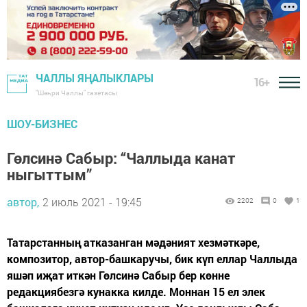
ЧАЛЛЫ ЯҢАЛЫКЛАРЫ
16+
"Шәһри Чаллы" газетасы
ШОУ-БИЗНЕС
Гөлсинә Сабыр: “Чаллыда канат
ныгыттым”
автор,
2 июль 2021 - 19:45
2202
0
1
Татарстанның атказанган мәдәният хезмәткәре,
композитор, автор-башкаручы, бик күп еллар Чаллыда
яшәп иҗат иткән Гөлсинә Сабыр бер көнне
редакциябезгә кунакка килде. Моннан 15 ел элек