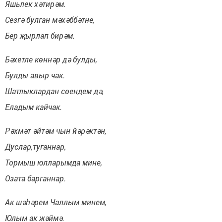
Яшьлек хәтирәм.
Сезгә булган мәхәббәтне,
Бер җырлап бирәм.
Бәхетле көннәр дә булды,
Булды авыр чак.
Шатлыклардан сөендем дә,
Еладым кайчак.
Рәхмәт әйтәм чын йәрәктән,
Дуслар,туганнар,
Тормыш юлларымда мине,
Озата барганнар.
Ак шәһәрем Чаллым минем,
Юлым ак жәймә.