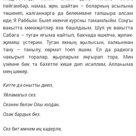
пәйгамбәр, намаз, җен, шайтан
–
боларның асылына
төшенеп, калганнарга да белемемне тапшыра алсам
иде, Я Раббым. Быел икенче курсны тәмамлыйм. Соңгы
вакытта мөнәҗәтләр яза башлдаым. Шул ук вакытта
Сабага
–
туган ягыма кайтып, бакчада яшелчә, җиләк-
җимеш үстерәм. Туган якның җылысын, халкыннан
тану – танылу, хөрмәт тоеп яшим. Ел да радиога
чакырып торалар, җырларым яңгырап тора. Мин
үземне бик тә бәхетле кеше дип исәплим, Аллаһыма
мең шөкер.
Китте дә онытты диеп,
Уйламагыз сез.
Сезнен белэн Олы юлдан,
Озак бардык без.
Сез бит минем иң кадерле,