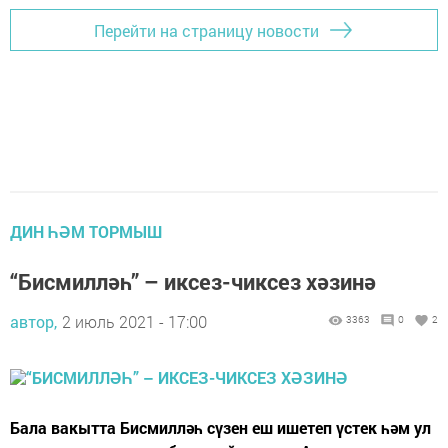
Перейти на страницу новости
ДИН ҺӘМ ТОРМЫШ
“Бис­мил­ләһ” – ик­сез-чик­сез хә­зи­нә
автор,
2 июль 2021 - 17:00
3363
0
2
­Ба­ла ва­кыт­та Бис­мил­ләһ сү­зен еш ише­теп үс­тек һәм ул