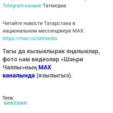
Telegram-канале
Татмедиа
Читайте новости Татарстана в
национальном мессенджере MАХ:
https://max.ru/tatmedia
Тагы да кызыклырак яңалыклар,
фото һәм видеолар «Шәһри
Чаллы»ның
MAX
каналында
(язылыгыз).
Теги:
БИЛГЕЛӘНҮ