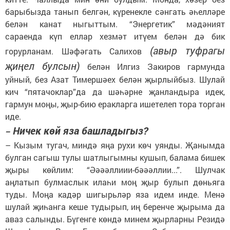
барыбызда танып белгән, күренекле сәнгать әһелләре
белән канат ныгыттым. “Энергетик” мәдәният
сараенда күп еллар хезмәт итүем белән дә бик
(авыр туфрагы
горурланам. Шәфәгать Салихов
җиңел булсын)
белән Илгиз Закиров гармунда
уйный, без Азат Тимершәех белән җырлыйбыз. Шулай
кич “пятачоклар”да да шәһәрне җанландыра идек,
гармун моңы, җыр-бию еракларга ишетелеп тора торган
иде.
Ничек көй яза башладыгыз?
–
–
Кызым тугач, миндә яңа рухи көч уянды. Җанымда
булган сагыш тулы шатлыгымны кушып, балама бишек
җыры көйлим: “Әәәәллиии-бәәәллии...”. Шулчак
аңлатып булмаслык илаһи моң җыр булып дөньяга
туды. Моңа кадәр шигырьләр яза идем инде. Менә
шулай җиһанга кеше тудырып, иң беренче җырыма да
аваз салынды. Бүгенге көндә минем җырларны Резидә