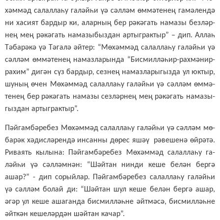
хәм­мәд са­лал­ла­һу га­ләй­һи үә сәл­ләм өм­мә­те­нең га­мә­лен­дә
ни ха­си­ят бар­дыр ки, алар­ның бер рә­кә­гать на­ма­зы без­ләр­
нең мең рә­кә­гать на­ма­зы­быз­дан ар­тыг­рак­тыр” – дип. Ал­лаһ
Тә­ба­рә­кә үә Тә­га­лә әй­тер: “Мө­хәм­мәд са­лал­ла­һу га­ләй­һи үә
сәл­ләм өм­мә­те­нең на­маз­ла­рын­да “Бис­мил­лә­һир-рах­мә­нир-
ра­хим” ди­гән сүз бар­дыр, сез­нең на­маз­ла­ры­гыз­да ул юк­тыр,
шу­ның өчен Мө­хәм­мәд са­лал­ла­һу га­ләй­һи үә сәл­ләм өм­мә­
те­нең бер рә­кә­гать на­ма­зы сез­ләр­нең мең рә­кә­гать на­ма­зы­
гыз­дан ар­тыг­рак­тыр”.
Пәй­гам­бә­ре­без Мө­хәм­мәд са­лал­ла­һу га­ләй­һи үә сәл­ләм мө­
ба­рәк хә­дис­лә­рен­дә ин­сан­ны дө­рес яшәү рә­ве­ше­нә өй­рә­тә.
Ри­ва­ять кы­лы­на: Пәй­гам­бә­ре­без Мө­хәм­мәд са­лал­ла­һу га­
ләй­һи үә сәл­ләм­нән: “Шәй­тан нин­ди ке­ше бе­лән бер­гә
ашар?” - дип со­рый­лар. Пәй­гам­бә­ре­без са­лал­ла­һу га­ләй­һи
үә сәл­ләм бо­лай ди: “Шәй­тан шул ке­ше бе­лән бер­гә ашар,
әгәр ул ке­ше аша­ган­да бис­мил­ләһ­не әйт­мә­сә, бис­мил­ләһ­не
әйт­кән ке­ше­ләр­дән шәй­тан ка­чар”.