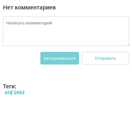
Нет комментариев
Отправить
Авторизоваться
Теги:
ӘҢГӘМӘ