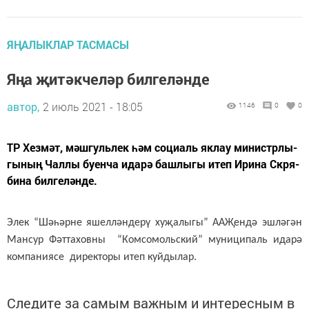
ЯҢАЛЫКЛАР ТАСМАСЫ
Яңа җитәкчеләр билгеләнде
автор,
2 июль 2021 - 18:05
1146
0
0
ТР Хез­мәт, мәш­гуль­лек һәм со­ци­аль як­лау ми­нис­тр­лы­
гы­ның Чал­лы бу­ен­ча ида­рә баш­лы­гы итеп Ири­на Скря­
би­на бил­ге­лән­де.
Элек “Шә­һәр­не яшел­лән­де­рү ху­җа­лы­гы” АА­Җен­дә эш­лә­гән
Ман­сур Фәт­та­хов­ны “Ком­со­мольс­кий” му­ни­ци­паль ида­рә
ком­па­ни­я­се ди­рек­то­ры итеп куй­ды­лар.
Следите за самым важным и интересным в