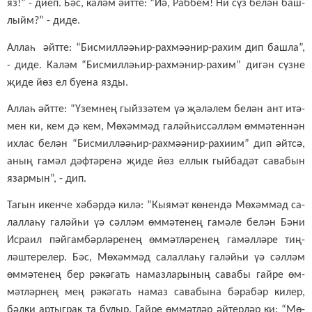
яз!” - ди­еп. Бәс, ка­ләм әйт­те: “Йә, Раб­бем! Ни сүз бе­лән баш­
лыйм?” - ди­де.
Ал­лаһ әйт­те: “Бис­мил­лә­ә­һир-рах­мә­ә­нир-ра­хим дип баш­ла”,
- ди­де. Ка­ләм “Бис­мил­лә­һир-рах­мә­нир-ра­хим” ди­гән сүз­не
җи­де йөз ел бу­е­на яз­ды.
Ал­лаһ әйт­те: “Үзем­нең гыйз­зә­тем үә җә­лә­лем бе­лән ант итә­
мен ки, кем дә кем, Мө­хәм­мәд га­ләй­һис­сәл­ләм өм­мә­тен­нән
их­лас бе­лән “Бис­мил­лә­ә­һир-рах­мә­ә­нир-ра­хи­им” дип әйт­сә,
аның га­мәл дәф­тә­ре­нә җи­де йөз ел­лык гый­ба­дәт са­ва­бын
язар­мын”, - дип.
Та­гын икен­че хә­бәр­дә ки­лә: “Кы­я­мәт кө­нен­дә Мө­хәм­мәд са­
лал­ла­һу га­ләй­һи үә сәл­ләм өм­мә­те­нең га­мә­ле бе­лән Бә­ни
Ис­ра­ил пәй­гам­бәр­лә­ре­нең өм­мәт­лә­ре­нең га­мәл­лә­ре тиң­
ләш­те­ре­лер. Бәс, Мө­хәм­мәд са­лал­ла­һу га­ләй­һи үә сәл­ләм
өм­мә­те­нең бер рә­кә­гать на­маз­ла­ры­ның са­ва­бы гай­ре өм­
мәт­ләр­нең мең рә­кә­гать на­маз са­ва­бы­на бә­ра­бәр ки­лер,
бәл­ки ар­тыг­рак та бу­лыр. Гай­ре өм­мәт­ләр әй­тер­ләр ки: “Мө­