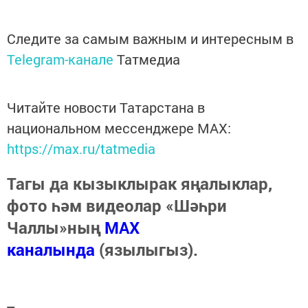
Следите за самым важным и интересным в
Telegram-канале
Татмедиа
Читайте новости Татарстана в
национальном мессенджере MАХ:
https://max.ru/tatmedia
Тагы да кызыклырак яңалыклар,
фото һәм видеолар «Шәһри
Чаллы»ның
MAX
каналында
(язылыгыз).