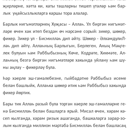
җир­ләр­не, хәт­та ки, ка­ты таш­лар­ны ти­шеп үтә­ләр һәм бар­
лык уңай­сыз­лык­лар­га кар­шы то­ра ала­лар.
Бар­лык нигъ­мәт­ләр­нең Ху­җа­сы – Ал­лаһ. Ул бир­гән нигъ­мәт­
лә­ре өчен хак итеп без­дән өч нәр­сә­не со­рый: зи­кер, шө­кер,
фи­кер. Зи­кер ул - Бис­мил­ләһ дип әй­тү. Шө­кер - Әл­хәм­дү­лиЛ­
ләһ дип әй­тү. Ал­лаһ­ның Бар­лы­гын, Бер­ле­ген, Аның Мәң­ге­
лек бу­лу­ын һәм Раб­бы­быз­ның Кө­че, Код­рә­те, Хик­мә­те, Ал­
лаһ­ның без­гә бир­гән нигъ­мәт­лә­ре ха­кын­да уй­ла­ну һәм шу­
ны аң­лау – фи­кер­ләү бу­ла.
Һәр хә­ер­ле эш-га­мә­ле­без­не, гый­ба­дәт­не Раб­бы­быз исе­ме
бе­лән баш­лыйк, Ал­лаһ­ка шө­кер итик һәм Раб­бы­быз ха­кын­да
фи­кер йөр­тик.
Ба­ры тик Ал­лаһ ра­зый бу­ла тор­ган хә­ер­ле эш-га­мәл­ләр­не ге­
нә Бис­мил­ләһ бе­лән баш­лар­га ярый. Ми­сал өчен, хә­рам кә­
сеп кыл­ган­да, хә­рам ри­зык аша­ган­да, баш­ка­лар­га за­рар-зо­
лым кыл­ган­да мил­ли­он мәр­тә­бә Бис­мил­ләһ бе­лән баш­ла­саң