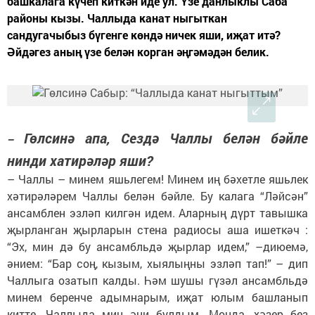
башкалага күчеп киткән иде ул. Үзе данлыклы Саба
районы кызы. Чаллыда канат ныгыткан
сандугачыбыз бүгенге көндә ничек яши, иҗат итә?
Әйдәгез аның үзе белән корган әңгәмәдән белик.
Гөлсинә апа, Сездә Чаллы белән бәйле
–
нинди хатирәләр яши?
–
Чаллы
–
минем яшьлегем! Минем иң бәхетле яшьлек
хәтирәләрем Чаллы белән бәйле. Бу калага “Ләйсән”
ансамблен эзләп килгән идем. Аларның дүрт тавышка
җырланган җырларын стена радиосы аша ишеткәч :
“Эх, мин дә бу ансамбльдә җырлар идем,”
–
диюемә,
әнием: “Бар соң, кызым, хыялыңны эзләп тап!”
–
дип
Чаллыга озатып калды. Һәм шушы гүзәл ансамбльдә
минем беренче адымнарым, иҗат юлым башланып
китте. Чаллыда мин әни булдым. Монда, хәзер без