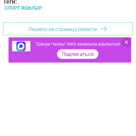
Теги:
СПОРТ ЯШЬЛӘР
Перейти на страницу новости
"Шәһри Чаллы" MAX каналына язылыгыз!
Подписаться