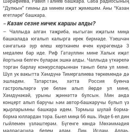
Шәрәфиева, Равил Галиев башкара. Саба радиосының
“Дулкын” гимны да минем иҗат җимешем. Аны “Казан
егетләре” башкара.
Казан сезне ничек каршы алды?
–
–
Чаллыда алган тәҗрибә, ныгыган иҗатым миңа
башкалада югалып калырга ирек бирмәде. Үзешчән
сәнгатькә зур өлеш керткәнем өчен күкрәгемдә 3
медалем бар иде. Риф Гатауллин мине Халык иҗат
йортына белгеч буларак эшкә алды. Чаллыда үткәрелә
торган барлау конкурсларыннан танып белә ул мине.
Шул ук вакытта Хәмдүнә Тимергалиева төркемендә дә
эшләдем. Татарстан, хәтта Россия буенча
гастрольләргә үзе белән алып йөрде ул мине,
Хәмдүнәкәй, урыны җәннәттә булсын. Мин анда
концерт алып баручы һәм автор-башкаручы булып үз
җырларымны башкара идем. Тормыш шулай борма-
борма юллардан тора. Быел миңа 66 яшь. Инде 6 ел дин
гыйлемен үзләштерәм. Бүгенге көндә Мөхәммәдия
мәдрәсәсндә белем алам. Дин, Ислам, Аллаһ,