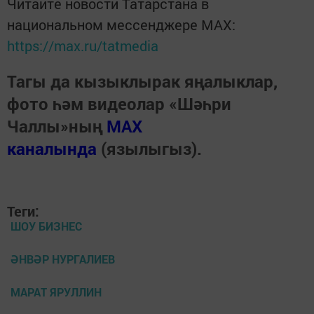
Читайте новости Татарстана в
национальном мессенджере MАХ:
https://max.ru/tatmedia
Тагы да кызыклырак яңалыклар,
фото һәм видеолар «Шәһри
Чаллы»ның
MAX
каналында
(язылыгыз).
Теги:
ШОУ БИЗНЕС
ӘНВӘР НУРГАЛИЕВ
МАРАТ ЯРУЛЛИН