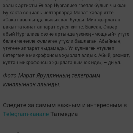
халык артисты Әнвәр Нургалиев гаепле булып чыккан.
Бу хакта социаль челтәрләрдә Марат хәбәр итте.
«Сакат авылында кызык хәл булды. Мин җырлаган
вакытта кинәт аппарат сүнеп китте. Баксаң, Әнвәр
абый Нургалиев сәхнә артында үзенең «мощный» үтүге
белән чәчәкле күлмәген үтүкли башлаган. Абыйның
үтүгенә аппарат чыдамады. Ул күлмәген үтүкләп
бетергәнче микрофонсыз җырлап алдык. Абый, рәхмәт,
күптән микрофонсыз җырлаганым юк иде», – ди ул.
Фото Марат Яруллинның телеграмм
каналыннан алынды.
Следите за самым важным и интересным в
Telegram-канале
Татмедиа