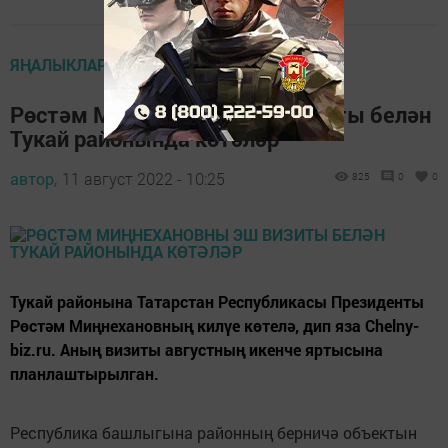
ЯҢАЛЫКЛАР ТАСМАСЫ
Рөстәм Миңнехановны эш визиты белән
Тукай районында көтәләр
автор,
11 август 2022 - 10:25
825
0
0
Тукай районына Татарстан Республикасы Президенты
Рөстәм Миңнехановның килүе көтелә, дип яза Chelny-
biz.ru. Аның визиты августның икенче яртысына
планлаштырылган.
Республика башлыгына районның берничә объектын