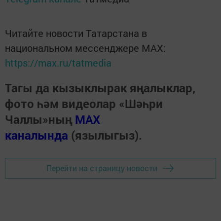
Читайте новости Татарстана в
национальном мессенджере MАХ:
https://max.ru/tatmedia
Тагы да кызыклырак яңалыклар,
фото һәм видеолар «Шәһри
Чаллы»ның
MAX
каналында
(язылыгыз).
Перейти на страницу новости