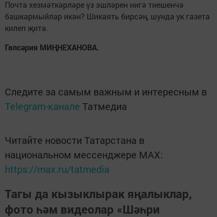
Почта хезмәткәрләре үз эшләрен нигә тиешенчә
башкармыйлар икән? Шикаять бирсәң, шунда ук газета
килеп җитә.
Гөлсәрия МИҢНЕХАНОВА.
Следите за самым важным и интересным в
Telegram-канале
Татмедиа
Читайте новости Татарстана в
национальном мессенджере MАХ:
https://max.ru/tatmedia
Тагы да кызыклырак яңалыклар,
фото һәм видеолар «Шәһри