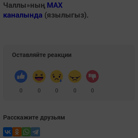
Чаллы»ның
MAX
каналында
(язылыгыз).
Оставляйте реакции
0
0
0
0
0
Расскажите друзьям