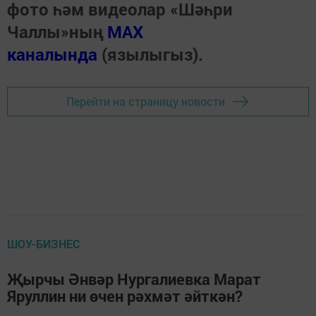
фото һәм видеолар «Шәһри
Чаллы»ның
MAX
каналында
(язылыгыз).
Перейти на страницу новости
ШОУ-БИЗНЕС
Җырчы Әнвәр Нургалиевка Марат
Яруллин ни өчен рәхмәт әйткән?