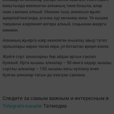
вакытында өзелмәгән алманың тәме бозыла, алар
озак саклана алмый. Моннан тыш, алмасын җыеп
җиңеләйтмәгәндә, агачка зур көчәнеш килә. Ул кышка
тиешенчә әзерләнеп өлгерә алмый, соңыннан өшергә
мөмкин.
Алманың җыярга әзер икәнлеген ачыклау авыр түгел:
орлыклары көрән төскә керә, ул ботактан җиңел өзелә.
Җәйге сорт алмаларны бер айдан артык саклап
булмый. Иртә кышкы алмалар – 90 көнгә кадәр, кышкы
сортлы алмалар – 150, кышкы-язгы куллану өчен
булган алмалар тагын да озаграк саклана.
Следите за самым важным и интересным в
Telegram-канале
Татмедиа