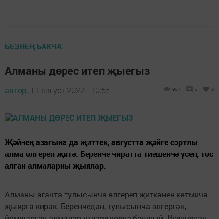
БЕЗНЕҢ БАКЧА
Алманы дөрес итеп җыегыз
автор,
11 август 2022 - 10:55
901
0
0
Җәйнең азагына да җиттек, августта җәйге сортлы
алма өлгереп җитә. Беренче чиратта тиешенчә үсеп, төс
алган алмаларны җыялар.
Алманы агачта тулысынча өлгереп җиткәнен көтмичә
җыярга кирәк. Беренчедән, тулысынча өлгергән,
йомшарган алмалар үзләре коела башлый. Икенчедән,