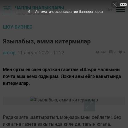
ЧАЛЛЫ ЯҢАЛЫКЛАРЫ
16+
5
Автоматическое закрытие баннера через
"Шәһри Чаллы" газетасы
ШОУ-БИЗНЕС
Язылабыз, әмма китермиләр
автор,
11 август 2022 - 11:22
832
0
0
Мин ярты ел саен яраткан газетам «Шәһри Чаллы»ны
почта аша өемә яздырам. Ләкин аны өйгә вакытында
китермиләр.
Редакциягә шалтыратып, моң-зарымны сөйләгәч, бер
ике атна газета вакытында килә дә, тагын югала.