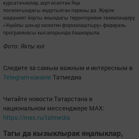
күрсәтәчәкләр, шул исәптән Яңа
поселогындагы яңартылган паркны да. Җирле
мәдәният йорты янындагы территорияне төзекләндерү
«Уңайлы шәһәр мохитен формалаштыру» федераль
программасы кысаларында башкарыла.
Фото: Якты юл
Следите за самым важным и интересным в
Telegram-канале
Татмедиа
Читайте новости Татарстана в
национальном мессенджере MАХ:
https://max.ru/tatmedia
Тагы да кызыклырак яңалыклар,