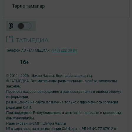
Төрле темалар
Телефон АО «ТАТМЕДИА»:
(843) 222 09 84
16+
© 2011 - 2026. Шәһри Чаллы. Все права защищены.
© ТАТМЕДИА. Все материалы, размещенные на сайте, защищены
законом.
Перепечатка, воспроизведение и распространение в любом объеме
информации,
размещенной на сайте, возможна только с письменного согласия
редакций СМИ.
При поддержке Республиканского агентства по печати и массовым
коммуникациям.
Наименование СМИ: Шəhри Чаллы
№ свидетельства о регистрации СМИ, дата: ЭЛ № ФС 77-67912 от