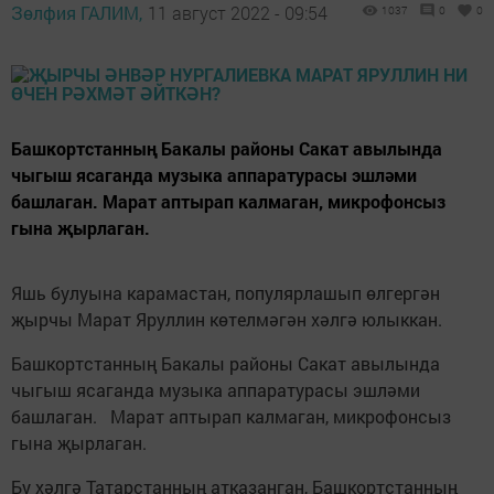
Зөлфия ГАЛИМ,
11 август 2022 - 09:54
1037
0
0
Башкортстанның Бакалы районы Сакат авылында
чыгыш ясаганда музыка аппаратурасы эшләми
башлаган. Марат аптырап калмаган, микрофонсыз
гына җырлаган.
Яшь булуына карамастан, популярлашып өлгергән
җырчы Марат Яруллин көтелмәгән хәлгә юлыккан.
Башкортстанның Бакалы районы Сакат авылында
чыгыш ясаганда музыка аппаратурасы эшләми
башлаган. Марат аптырап калмаган, микрофонсыз
гына җырлаган.
Бу хәлгә Татарстанның атказанган, Башкортстанның