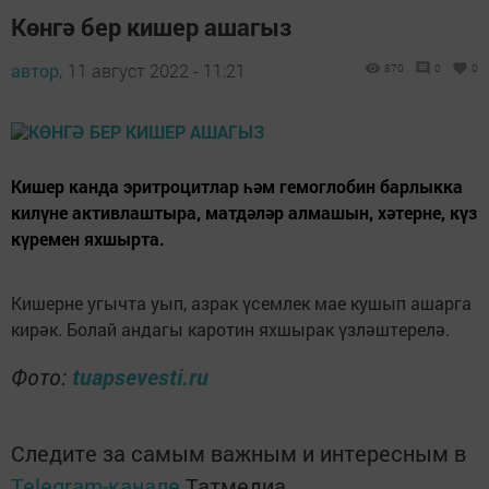
Көнгә бер кишер ашагыз
автор,
11 август 2022 - 11:21
870
0
0
Кишер канда эритроцитлар һәм гемоглобин барлыкка
килүне активлаштыра, матдәләр алмашын, хәтерне, күз
күремен яхшырта.
Кишерне угычта уып, азрак үсемлек мае кушып ашарга
кирәк. Болай андагы каротин яхшырак үзләштерелә.
Фото:
tuapsevesti.ru
Следите за самым важным и интересным в
Telegram-канале
Татмедиа