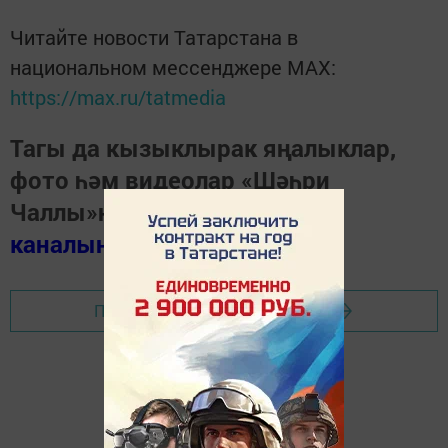
Читайте новости Татарстана в
национальном мессенджере MАХ:
https://max.ru/tatmedia
Тагы да кызыклырак яңалыклар,
фото һәм видеолар «Шәһри
Чаллы»ның
MAX
каналында
(язылыгыз).
Перейти на страницу новости