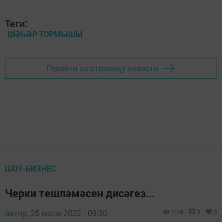
Теги:
ШӘҺӘР ТОРМЫШЫ
Перейти на страницу новости
ШОУ-БИЗНЕС
Черки тешләмәсен дисәгез...
автор,
25 июль 2022 - 09:30
1149
0
0