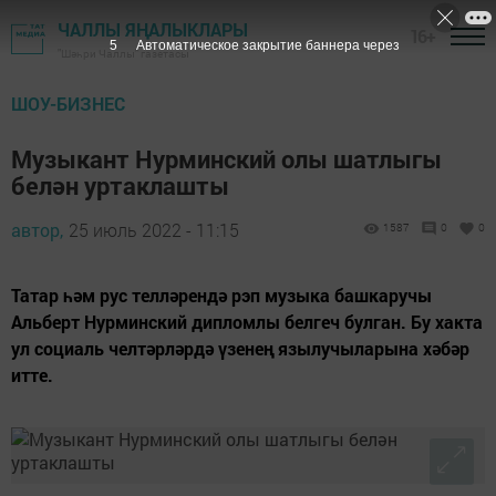
ЧАЛЛЫ ЯҢАЛЫКЛАРЫ
16+
5
Автоматическое закрытие баннера через
"Шәһри Чаллы" газетасы
ШОУ-БИЗНЕС
Музыкант Нурминский олы шатлыгы
белән уртаклашты
автор,
25 июль 2022 - 11:15
1587
0
0
Татар һәм рус телләрендә рэп музыка башкаручы
Альберт Нурминский дипломлы белгеч булган. Бу хакта
ул социаль челтәрләрдә үзенең язылучыларына хәбәр
итте.