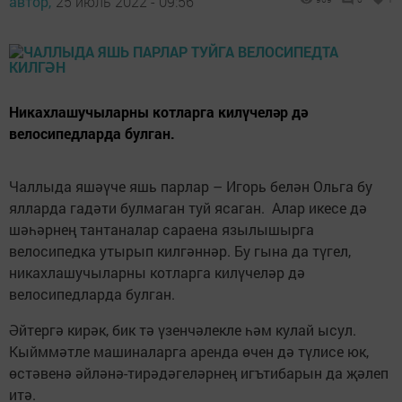
автор,
25 июль 2022 - 09:56
Никахлашучыларны котларга килүчеләр дә
велосипедларда булган.
Чаллыда яшәүче яшь парлар – Игорь белән Ольга бу
ялларда гадәти булмаган туй ясаган. Алар икесе дә
шәһәрнең тантаналар сараена язылышырга
велосипедка утырып килгәннәр. Бу гына да түгел,
никахлашучыларны котларга килүчеләр дә
велосипедларда булган.
Әйтергә кирәк, бик тә үзенчәлекле һәм кулай ысул.
Кыйммәтле машиналарга аренда өчен дә түлисе юк,
өстәвенә әйләнә-тирәдәгеләрнең игътибарын да җәлеп
итә.