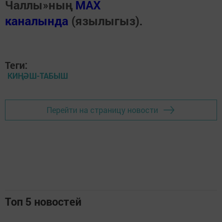
Чаллы»ның
MAX
каналында
(язылыгыз).
Теги:
КИҢӘШ-ТАБЫШ
Перейти на страницу новости
Топ 5 новостей