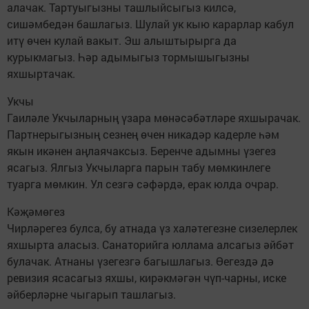
алачак. Тартуыгызны ташлыйсыгыз килсә,
сишәмбедән башлагыз. Шулай ук кыю карарлар кабул
итү өчен кулай вакыт. Эш алыштырырга да
курыкмагыз. Һәр адымыгыз тормышыгызны
яхшыртачак.
Укчы
Гаиләле Укчыларның үзара мөнәсәбәтләре яхшырачак.
Партнерыгызның сезнең өчен никадәр кадерле һәм
якын икәнен аңлаячаксыз. Беренче адымны үзегез
ясагыз. Ялгыз Укчыларга парын табу мөмкинлеге
туарга мөмкин. Ул сезгә сәфәрдә, ерак юлда очрар.
Кәҗәмөгез
Чирләрегез булса, бу атнада үз халәтегезне сизелерлек
яхшырта аласыз. Санаторийга юллама алсагыз әйбәт
булачак. Атнаны үзегезгә багышлагыз. Өегездә дә
ревизия ясасагыз яхшы, кирәкмәгән чүп-чарны, иске
әйберләрне чыгарып ташлагыз.