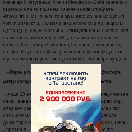
кешеләр. Икетуганым Фәнил Мәүлетов «Саба таңнары»
газетасында эшли, энем, сеңелем каләм тибрәтә.
Әтием ягыннан күчкән геннар миндә дә чишмә булып
ургылып чыкты. Бәлки чишмәбезнең суы да шифалы
булгандыр. Язучы Гөлсинә Галимуллинаның малае шул
чишмәне төзекләндереп «Иҗат чишмәсе» дип исем
биргән. Без Заһирә Гомәрова, Гөлсинә Галимуллина,
Гөлфия Мәүлетова-Фәйзерахманова, Фәнил Мәүлетов
шул чишмәнең суын эчен үскән иҗат әһелләре булдык.
– «Йөрәк уты» дип исемләнгән китабыгызга фәлсәфи,
матур уйларга этәрә торган шигырьләр тупланган.
– Анда 20 ел эчендә язылган шигырьләремнең иләктән
сөзелгәннәре генә. Тагын 4-5 китаплык шигырем бар,
алар көн саен артып тора. Зәвыклы шигырьләр язу
өчен белемле булырга кирәк. Мин бик күп фәлсәфи,
дини, тарихи китаплар укыйм. Коръән сүрәләрен, Тукай,
Дәрдманд, Толстой, Есенин һәм башка күренекле