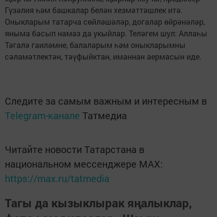
Гүзәлия һәм башкалар белән хезмәттәшлек итә.
Оныкларым татарча сөйләшәләр, догалар өйрәнәләр,
яныма басып намаз да укыйлар. Теләгем шул: Аллаһы
Тәгалә гаиләмне, балаларым һәм оныкларымны
сәламәтлектән, тәүфыйктан, иманнан аермасын иде.
Следите за самым важным и интересным в
Telegram-канале
Татмедиа
Читайте новости Татарстана в
национальном мессенджере MАХ:
https://max.ru/tatmedia
Тагы да кызыклырак яңалыклар,