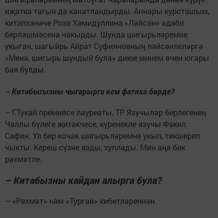
иҗатка тагын да канатландырды. Аннары курсташым,
китапханәче Роза Хәмидуллина «Ләйсән» әдәби
берләшмәсенә чакырды. Шунда шигырьләремне
укыгач, шагыйрь Айрат Суфияновның ләйсәнлеләргә
«Менә, шигырь шундый була» диюе минем өчен югары
бәя булды.
– Китабыгызны чыгарырга кем фатиха бирде?
– Г.Тукай премиясе лауреаты, ТР Язучылар берлегенең
Чаллы бүлеге җитәкчесе, күренекле язучы Факил
Сафин. Ул бер кочак шигырьләремне укып, тикшереп
чыкты. Кереш сүзне язды, хуплады. Мин аңа бик
рәхмәтле.
– Китабызны кайдан алырга була?
– «Рәхмәт» һәм «Тургай» кибетләреннән.