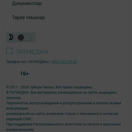
Документлар
Төрле темалар
Телефон АО «ТАТМЕДИА»:
(843) 222 09 84
16+
© 2011 - 2026. Шәһри Чаллы. Все права защищены.
© ТАТМЕДИА. Все материалы, размещенные на сайте, защищены
законом.
Перепечатка, воспроизведение и распространение в любом объеме
информации,
размещенной на сайте, возможна только с письменного согласия
редакций СМИ.
При поддержке Республиканского агентства по печати и массовым
коммуникациям.