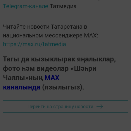
Telegram-канале
Татмедиа
Читайте новости Татарстана в
национальном мессенджере MАХ:
https://max.ru/tatmedia
Тагы да кызыклырак яңалыклар,
фото һәм видеолар «Шәһри
Чаллы»ның
MAX
каналында
(язылыгыз).
Перейти на страницу новости