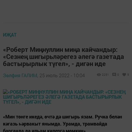
ИҖАТ
«Роберт Миңнуллин миңа кайчандыр:
«Сезнең шигырьләрегез әлегә газетада
бастырырлык түгел», - дигән иде
Зөлфия ГАЛИМ,
25 июль 2022 - 10:04
2251
0
5
«Мин төнге икедә, өчтә дә шигырь язам. Ручка белән
кәгазь һәрвакыт янымда. Урамда, трамвайда
барганда да илһам килергә мөмкин».