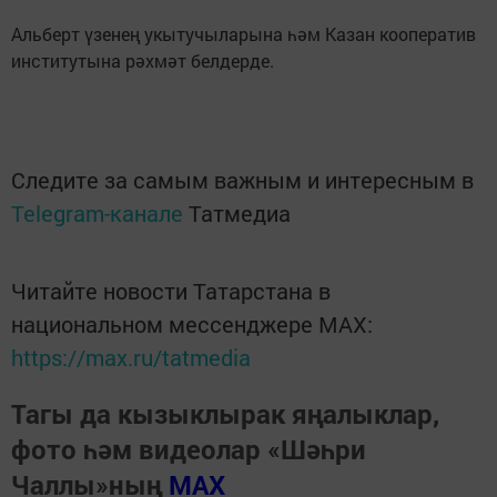
Альберт үзенең укытучыларына һәм Казан кооператив
институтына рәхмәт белдерде.
Следите за самым важным и интересным в
Telegram-канале
Татмедиа
Читайте новости Татарстана в
национальном мессенджере MАХ:
https://max.ru/tatmedia
Тагы да кызыклырак яңалыклар,
фото һәм видеолар «Шәһри
Чаллы»ның
MAX