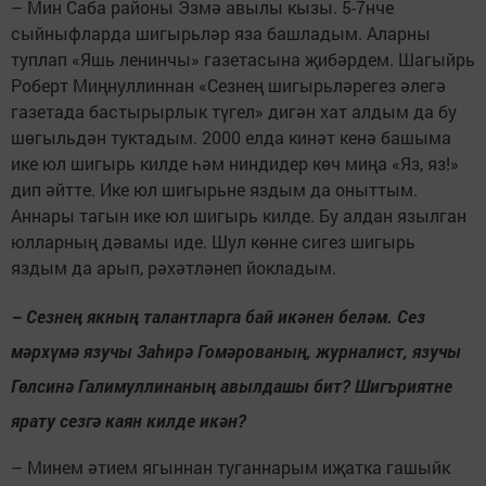
– Мин Саба районы Эзмә авылы кызы. 5-7нче
сыйныфларда шигырьләр яза башладым. Аларны
туплап «Яшь ленинчы» газетасына җибәрдем. Шагыйрь
Роберт Миңнуллиннан «Сезнең шигырьләрегез әлегә
газетада бастырырлык түгел» дигән хат алдым да бу
шөгыльдән туктадым. 2000 елда кинәт кенә башыма
ике юл шигырь килде һәм ниндидер көч миңа «Яз, яз!»
дип әйтте. Ике юл шигырьне яздым да оныттым.
Аннары тагын ике юл шигырь килде. Бу алдан язылган
юлларның дәвамы иде. Шул көнне сигез шигырь
яздым да арып, рәхәтләнеп йокладым.
– Сезнең якның талантларга бай икәнен беләм. Сез
мәрхүмә язучы Заһирә Гомәрованың, журналист, язучы
Гөлсинә Галимуллинаның авылдашы бит? Шигъриятне
ярату сезгә каян килде икән?
– Минем әтием ягыннан туганнарым иҗатка гашыйк