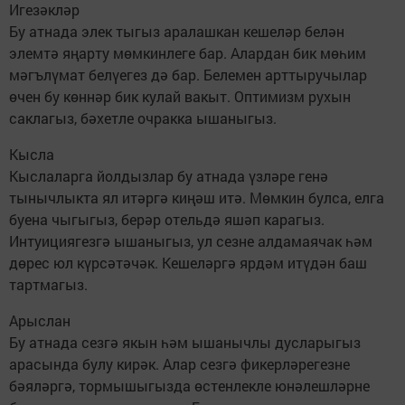
Игезәкләр
Бу атнада элек тыгыз аралашкан кешеләр белән
элемтә яңарту мөмкинлеге бар. Алардан бик мөһим
мәгълүмат белүегез дә бар. Белемен арттыручылар
өчен бу көннәр бик кулай вакыт. Оптимизм рухын
саклагыз, бәхетле очракка ышаныгыз.
Кысла
Кыслаларга йолдызлар бу атнада үзләре генә
тынычлыкта ял итәргә киңәш итә. Мөмкин булса, елга
буена чыгыгыз, берәр отельдә яшәп карагыз.
Интуициягезгә ышаныгыз, ул сезне алдамаячак һәм
дөрес юл күрсәтәчәк. Кешеләргә ярдәм итүдән баш
тартмагыз.
Арыслан
Бу атнада сезгә якын һәм ышанычлы дусларыгыз
арасында булу кирәк. Алар сезгә фикерләрегезне
бәяләргә, тормышыгызда өстенлекле юнәлешләрне