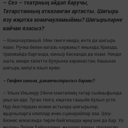
– Сез – театрның әйдәп баручы,
Татарстанның атказанган артисты. Шигырь
язу иҗатка комачауламыймы? Шигырьләрне
кайчан язасыз?
– Комачауламый. Мин төнге икедә, өчтә дә шигырь
язам. Ручка белән кәгазь һәрвакыт янымда.Урамда,
трамвайда барганда, камыр басканда да язам. Нинди
эштә, нинди халәттә булуыма карамастан, башыма
шигырь килүгә язып куям.
– Гөлфия ханым, дәвамчыларыгыз бармы?
– Улым Ильянур 24нче мәктәпнең татар сыйныфында
укыган иде. Туган телгә, иҗатка гашыйк булып үсте.
Нур Амстердам исеме астында шигырьләр,
җырчыларга клиплар өчен сценарийлар яза. Шоу-
бизнес өлкәсендә төрле бәйгеләрдә җиңгәне дә бар. Ул
җырчы Лилия Хәйруллина, җырлар язучы, продюсер