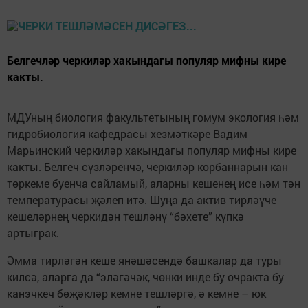
Белгечләр черкиләр хакындагы популяр мифны кире
какты.
МДУның биология факультетының гомум экология һәм
гидробиология кафедрасы хезмәткәре Вадим
Марьинский черкиләр хакындагы популяр мифны кире
какты. Белгеч сүзләренчә, черкиләр корбаннарын кан
төркеме буенча сайламый, аларны кешенең исе һәм тән
температурасы җәлеп итә. Шуңа да актив тирләүче
кешеләрнең черкидән тешләнү “бәхете” күпкә
артыграк.
Әмма тирләгән кеше янәшәсендә башкалар да туры
килсә, аларга да “эләгәчәк, чөнки инде бу очракта бу
канэчкеч бөҗәкләр кемне тешләргә, ә кемне – юк