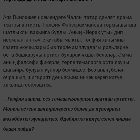
Аяз Гыйләҗев исемендәге Чаллы татар дәүләт драма
театры артисты Гөлфия Фәйзерахманова тормышында
шатлыклы вакыйга булды. Аның «Йөрәк уты» дип
исемләнгән тәүге китабы чыкты. Гөлфия ханымны
газета укучыларыбыз төрле амплуадагы рольләрне
оста башкаручы артист буларак яхшы беләләр. Әмма
аның фәлсәфи фикерле, төрле темаларга оста язучы
шагыйрә булуын күпләр белмидер. Без аның белән
очрашып, шигърият дөньясына ничек кереп китүе
хакында сөйләштек.
– Гөлфия ханым, сез тамашачыларның яраткан артисты.
Моның өстенә шигырьләрегез белән дә күпләрнең
мәхәббәтен яуладыгыз. Әдәбиятка килүегезнең чишмә
башы кайда?