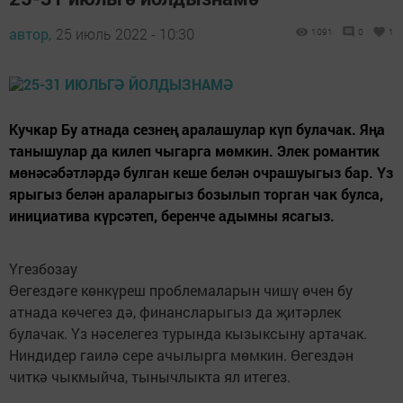
автор,
25 июль 2022 - 10:30
1091
0
1
Кучкар Бу атнада сезнең аралашулар күп булачак. Яңа
танышулар да килеп чыгарга мөмкин. Элек романтик
мөнәсәбәтләрдә булган кеше белән очрашуыгыз бар. Үз
ярыгыз белән араларыгыз бозылып торган чак булса,
инициатива күрсәтеп, беренче адымны ясагыз.
Үгезбозау
Өегездәге көнкүреш проблемаларын чишү өчен бу
атнада көчегез дә, финансларыгыз да җитәрлек
булачак. Үз нәселегез турында кызыксыну артачак.
Ниндидер гаилә сере ачылырга мөмкин. Өегездән
читкә чыкмыйча, тынычлыкта ял итегез.