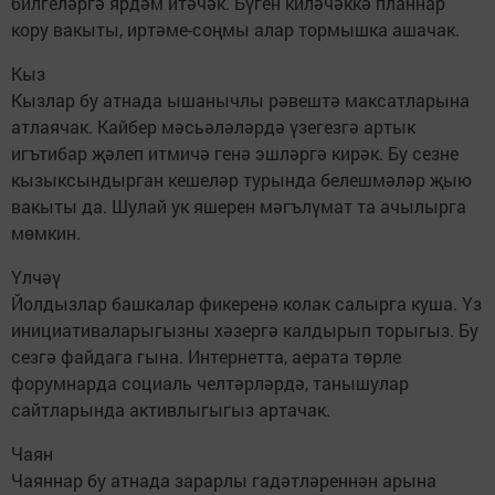
билгеләргә ярдәм итәчәк. Бүген киләчәккә планнар
кору вакыты, иртәме-соңмы алар тормышка ашачак.
Кыз
Кызлар бу атнада ышанычлы рәвештә максатларына
атлаячак. Кайбер мәсьәләләрдә үзегезгә артык
игътибар җәлеп итмичә генә эшләргә кирәк. Бу сезне
кызыксындырган кешеләр турында белешмәләр җыю
вакыты да. Шулай ук яшерен мәгълүмат та ачылырга
мөмкин.
Үлчәү
Йолдызлар башкалар фикеренә колак салырга куша. Үз
инициативаларыгызны хәзергә калдырып торыгыз. Бу
сезгә файдага гына. Интернетта, аерата төрле
форумнарда социаль челтәрләрдә, танышулар
сайтларында активлыгыгыз артачак.
Чаян
Чаяннар бу атнада зарарлы гадәтләреннән арына