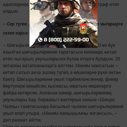
әдипләрнең фикерләрен шигырьләремә эпиграф итеп
алдым.
– Сер түгел, китап сатып баеп булмый. Китап чыгарырга
сезне нәрсә этәрде?
– Шигырьләремне сораучылар күп булды. 20 ел буе
язылган шигырьләремне таратасым килмәде, китап
итеп чыгарып, укучыларыма бүләк итәргә булдым. 20
китапны китапханәләргә илттем. Минем максатым –
китап сатып акча эшләү түгел, ә кешеләрне рухи яктан
баету. Шигырьләремне укып тәрбияләнсеннәр, фикер
йөртүләре киңәйсен, кыскасы, иҗатым кешеләргә
файда китерсен. Аллаһка шөкер, шигырьләремнең
укучылары бар. Бервакыт вахтерша ханым «Шәһри
Чаллы» газетасында басылып чыккан шигырьләремне
укып елап утыра. «Минем язмышымны язгансыз», –
дип рәхмәт әйтте.
Шигырьләремнең матбугат чараларында дөнья күрүе