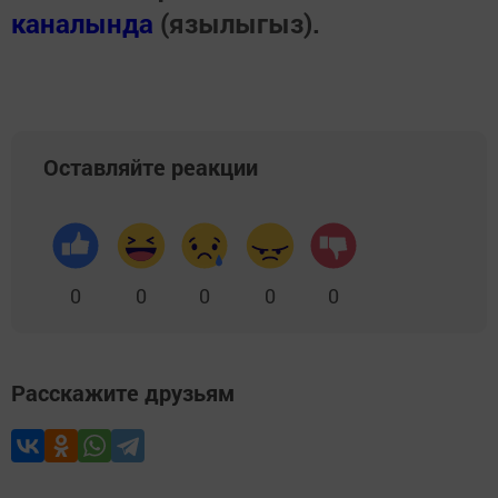
каналында
(язылыгыз).
Оставляйте реакции
0
0
0
0
0
Расскажите друзьям