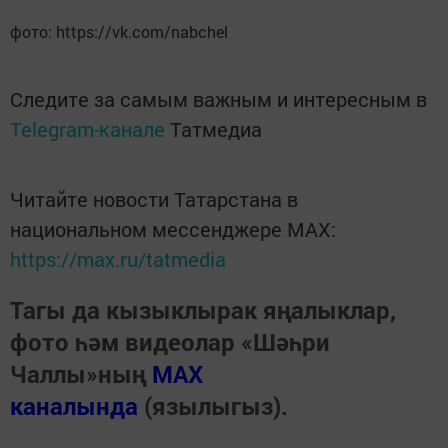
фото: https://vk.com/nabchel
Следите за самым важным и интересным в
Telegram-канале
Татмедиа
Читайте новости Татарстана в
национальном мессенджере MАХ:
https://max.ru/tatmedia
Тагы да кызыклырак яңалыклар,
фото һәм видеолар «Шәһри
Чаллы»ның
MAX
каналында
(язылыгыз).