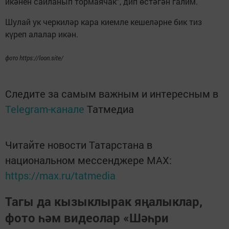
икәнен сайланып тормаячак”, дип өстәгән галим.
Шулай ук черкиләр кара киемле кешеләрне бик тиз
күреп алалар икән.
фото https://loon.site/
Следите за самым важным и интересным в
Telegram-канале
Татмедиа
Читайте новости Татарстана в
национальном мессенджере MАХ:
https://max.ru/tatmedia
Тагы да кызыклырак яңалыклар,
фото һәм видеолар «Шәһри