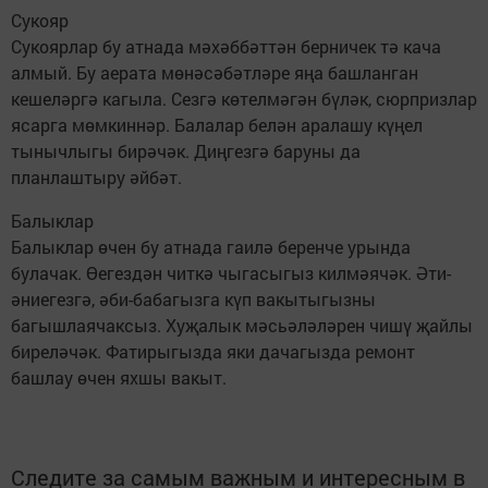
Сукояр
Сукоярлар бу атнада мәхәббәттән берничек тә кача
алмый. Бу аерата мөнәсәбәтләре яңа башланган
кешеләргә кагыла. Сезгә көтелмәгән бүләк, сюрпризлар
ясарга мөмкиннәр. Балалар белән аралашу күңел
тынычлыгы бирәчәк. Диңгезгә баруны да
планлаштыру әйбәт.
Балыклар
Балыклар өчен бу атнада гаилә беренче урында
булачак. Өегездән читкә чыгасыгыз килмәячәк. Әти-
әниегезгә, әби-бабагызга күп вакытыгызны
багышлаячаксыз. Хуҗалык мәсьәләләрен чишү җайлы
биреләчәк. Фатирыгызда яки дачагызда ремонт
башлау өчен яхшы вакыт.
Следите за самым важным и интересным в