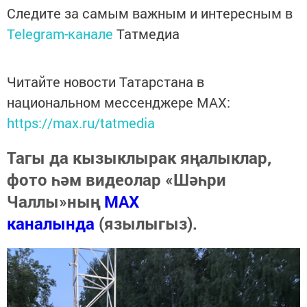
Следите за самым важным и интересным в
Telegram-канале
Татмедиа
Читайте новости Татарстана в
национальном мессенджере MАХ:
https://max.ru/tatmedia
Тагы да кызыклырак яңалыклар,
фото һәм видеолар «Шәһри
Чаллы»ның
MAX
каналында
(язылыгыз).