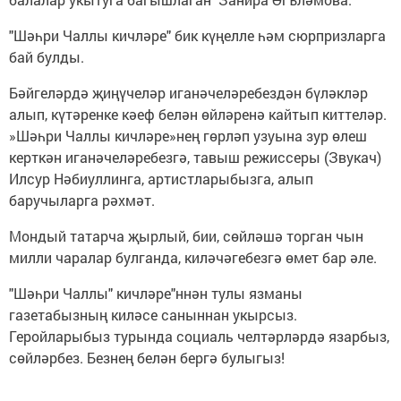
"Шәһри Чаллы кичләре" бик күңелле һәм сюрпризларга
бай булды.
Бәйгеләрдә җиңүчеләр иганәчеләребездән бүләкләр
алып, күтәренке кәеф белән өйләренә кайтып киттеләр.
»Шәһри Чаллы кичләре»нең гөрләп узуына зур өлеш
керткән иганәчеләребезгә, тавыш режиссеры (Звукач)
Илсур Нәбиуллинга, артистларыбызга, алып
баручыларга рәхмәт.
Мондый татарча җырлый, бии, сөйләшә торган чын
милли чаралар булганда, киләчәгебезгә өмет бар әле.
"Шәһри Чаллы" кичләре"ннән тулы язманы
газетабызның киләсе саныннан укырсыз.
Геройларыбыз турында социаль челтәрләрдә язарбыз,
сөйләрбез. Безнең белән бергә булыгыз!