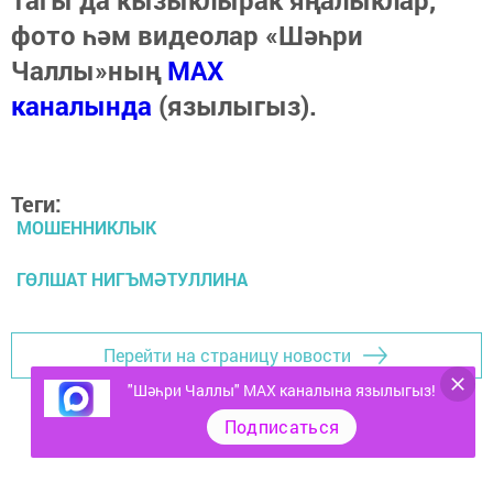
фото һәм видеолар «Шәһри
Чаллы»ның
MAX
каналында
(язылыгыз).
Теги:
МОШЕННИКЛЫК
ГӨЛШАТ НИГЪМӘТУЛЛИНА
Перейти на страницу новости
"Шәһри Чаллы" MAX каналына язылыгыз!
Подписаться