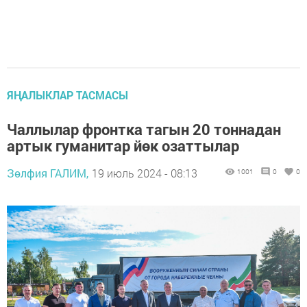
ЯҢАЛЫКЛАР ТАСМАСЫ
Чаллылар фронтка тагын 20 тоннадан
артык гуманитар йөк озаттылар
Зөлфия ГАЛИМ,
19 июль 2024 - 08:13
1001
0
0