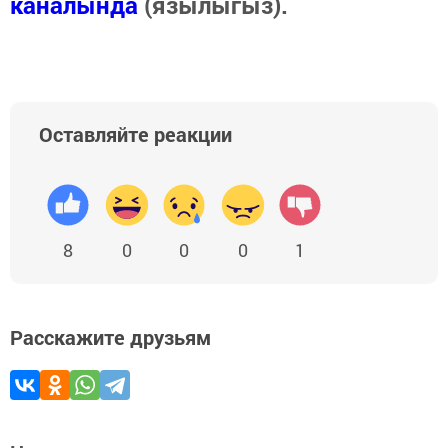
каналында
(язылыгыз).
Оставляйте реакции
8
0
0
0
1
Расскажите друзьям