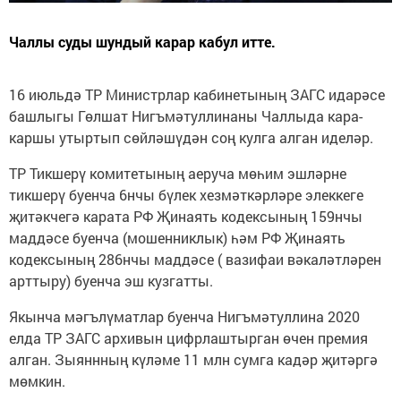
Чаллы суды шундый карар кабул итте.
16 июльдә ТР Министрлар кабинетының ЗАГС идарәсе
башлыгы Гөлшат Нигъмәтуллинаны Чаллыда кара-
каршы утыртып сөйләшүдән соң кулга алган иделәр.
ТР Тикшерү комитетының аеруча мөһим эшләрне
тикшерү буенча 6нчы бүлек хезмәткәрләре элеккеге
җитәкчегә карата РФ Җинаять кодексының 159нчы
маддәсе буенча (мошенниклык) һәм РФ Җинаять
кодексының 286нчы маддәсе ( вазифаи вәкаләтләрен
арттыру) буенча эш кузгатты.
Якынча мәгълүматлар буенча Нигъмәтуллина 2020
елда ТР ЗАГС архивын цифрлаштырган өчен премия
алган. Зыяннның күләме 11 млн сумга кадәр җитәргә
мөмкин.