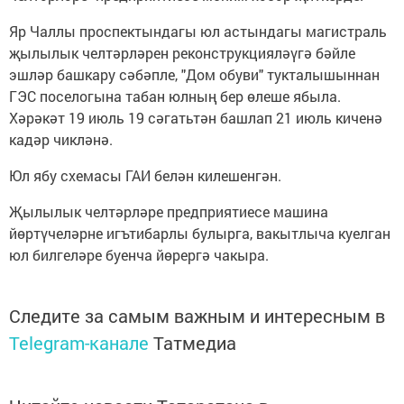
Яр Чаллы проспектындагы юл астындагы магистраль
җылылык челтәрләрен реконструкцияләүгә бәйле
эшләр башкару сәбәпле, "Дом обуви" тукталышыннан
ГЭС поселогына табан юлның бер өлеше ябыла.
Хәрәкәт 19 июль 19 сәгатьтән башлап 21 июль киченә
кадәр чикләнә.
Юл ябу схемасы ГАИ белән килешенгән.
Җылылык челтәрләре предприятиесе машина
йөртүчеләрне игътибарлы булырга, вакытлыча куелган
юл билгеләре буенча йөрергә чакыра.
Следите за самым важным и интересным в
Telegram-канале
Татмедиа