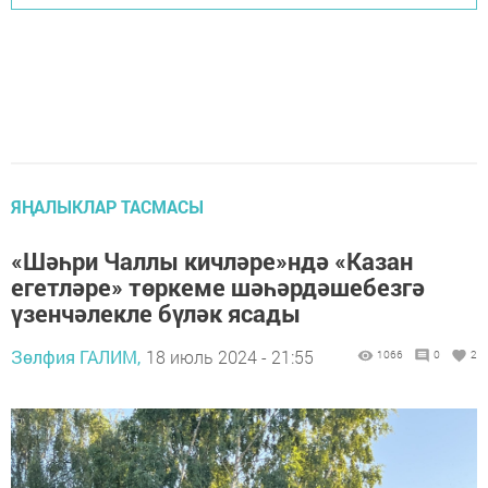
ЯҢАЛЫКЛАР ТАСМАСЫ
«Шәһри Чаллы кичләре»ндә «Казан
егетләре» төркеме шәһәрдәшебезгә
үзенчәлекле бүләк ясады
Зөлфия ГАЛИМ,
18 июль 2024 - 21:55
1066
0
2