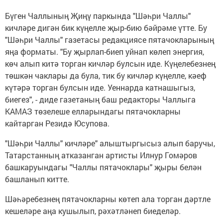
Бүген Чаллының Җиңү паркында "Шәһри Чаллы"
кичләре дигән бик күңелле җыр-бию бәйрәме үтте. Бу
"Шәһри Чаллы" газетасы редакциясе пятачокларының
яңа форматы. "Бу җырлап-биеп уйнап көлеп энергия,
көч алып китә торган кичләр булсын иде. Күңелебезнең
төшкән чаклары да була, тик бу кичләр күңелле, кәеф
күтәрә торган булсын иде. Уеннарда катнашыгыз,
биегез", - диде газетаның баш редакторы Чаллыга
КАМАЗ төзелеше елларындагы пятачокларны
кайтарган Резидә Юсупова.
"Шәһри Чаллы" кичләре" алыштыргысыз алып баручы,
Татарстанның атказанган артисты Илнур Гомәров
башкаруындагы "Чаллы пятачоклары" җыры белән
башланып китте.
Шәһәребезнең пятачокларны көтеп ала торган дәртле
кешеләре аңа кушылып, рәхәтләнеп биеделәр.