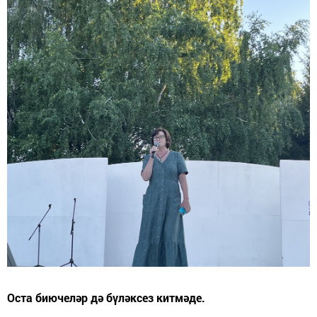
Оста биючеләр дә бүләксез китмәде.