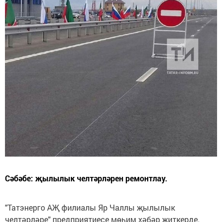
Сәбәбе: җылылык челтәрләрен ремонтлау.
"Татэнерго АҖ филиалы Яр Чаллы җылылык
челтәрләре" предприятиесе мөһим хәбәр җиткерде.