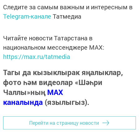
Следите за самым важным и интересным в
Telegram-канале
Татмедиа
Читайте новости Татарстана в
национальном мессенджере MАХ:
https://max.ru/tatmedia
Тагы да кызыклырак яңалыклар,
фото һәм видеолар «Шәһри
Чаллы»ның
MAX
каналында
(язылыгыз).
Перейти на страницу новости