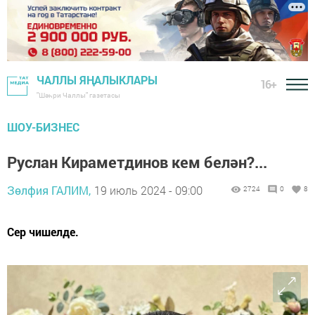
ЧАЛЛЫ ЯҢАЛЫКЛАРЫ
16+
"Шәһри Чаллы" газетасы
ШОУ-БИЗНЕС
Руслан Кираметдинов кем белән?...
Зөлфия ГАЛИМ,
19 июль 2024 - 09:00
2724
0
8
Сер чишелде.