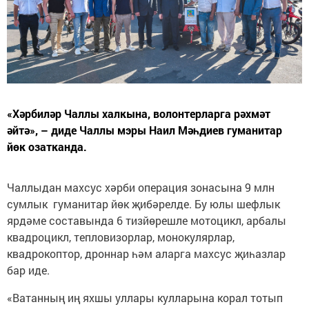
«Хәрбиләр Чаллы халкына, волонтерларга рәхмәт
әйтә», – диде Чаллы мэры Наил Мәһдиев гуманитар
йөк озатканда.
Чаллыдан махсус хәрби операция зонасына 9 млн
сумлык гуманитар йөк җибәрелде. Бу юлы шефлык
ярдәме составында 6 тизйөрешле мотоцикл, арбалы
квадроцикл, тепловизорлар, монокулярлар,
квадрокоптор, дроннар һәм аларга махсус җиһазлар
бар иде.
«Ватанның иң яхшы уллары кулларына корал тотып