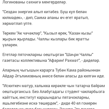
Логинованы сәхнәгә менгерделәр.
"Сездән энергия алып китәбез. Буш кул белән
килмәдек», - дип, Саимә апаны өч егет яратып,
хөрмәтләп үпте.
Төркем "Ак чәчәкләр", "Кызыл өрек, "Казан кызы"
җырын җырлады. Чаллы кызлары бик яратты
үзләрен.
Егетләр пяточкларны оештырган "Шәһри Чаллы"
газетасы коллективына "Афәрин! Рәхмәт", - диделәр.
Аларның чыгышын карарга Түбән Кама районыннан
Айдар Әгъләмовның әнисе белән апасы да килгән иде.
"Искиткеч матур, халыкка кирәкле чын татарча бәйрәм
оештыргансыз. Без Алабугадагы студент чакларбызга
кайттык, институт каршындагы пятачокларны,
яшьлегебезне искә төшердек", - диде 40 ел гомерен
балалар укытуга багышлаган Занира Әгъләмова.