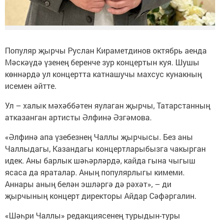
Популяр җырчы Руслан Кираметдинов октябрь аенда
Мәскәүдә үзенең беренче зур концертын куя. Шушы
көннәрдә ул концертта катнашучы махсус кунакның
исемен әйтте.
Ул – халык мәхәббәтен яулаган җырчы, Татарстанның
атказанган артисты Әлфинә Әзгәмова.
«Әлфинә апа үзебезнең Чаллы җырчысы. Без аны
Чаллыдагы, Казандагы концертларыбызга чакырган
идек. Аны барлык шәһәрләрдә, кайда гына чыгыш
ясаса да яраталар. Аның популярлыгы кимеми.
Аннары аның белән эшләргә дә рәхәт», – ди
җырчының концерт директоры Айдар Сәфәргалин.
«Шәһри Чаллы» редакциясенең турыдын-туры