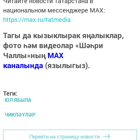
Читайте новости Татарстана в
национальном мессенджере MАХ:
https://max.ru/tatmedia
Тагы да кызыклырак яңалыклар,
фото һәм видеолар «Шәһри
Чаллы»ның
MAX
каналында
(язылыгыз).
Теги:
ЮЛ ЯБЫЛА
ЧИКЛӘҮЛӘР
Перейти на страницу новости