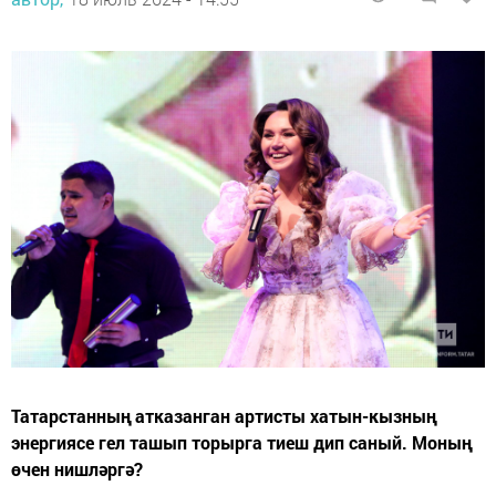
Татарстанның атказанган артисты хатын-кызның
энергиясе гел ташып торырга тиеш дип саный. Моның
өчен нишләргә?