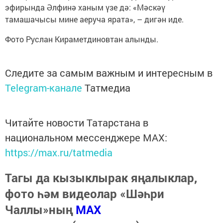
эфирында Әлфинә ханым үзе дә: «Мәскәү
тамашачысы мине аеруча ярата», – дигән иде.
Фото Руслан Кираметдиновтан алынды.
Следите за самым важным и интересным в
Telegram-канале
Татмедиа
Читайте новости Татарстана в
национальном мессенджере MАХ:
https://max.ru/tatmedia
Тагы да кызыклырак яңалыклар,
фото һәм видеолар «Шәһри
Чаллы»ның
MAX