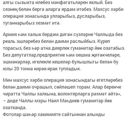
алгы сызыкта илебез мәнфәгатьләрен яклый. Без
сезнең белән бергә аларга ярдәм итәбез. Махсус хәрби
операция зонасында улларыбыз, дусларыбыз,
туганнарыбыз хезмәт итә.
Армия һәм халык бердәм дигән сүзләрне Чаллыда без
реаль эшләребез белән даими раслыйбыз. Күреп
торасыз, без һәр атна диярлек гуманитар йөк озатабыз.
Без депутатлар,предприятие һәм оешма җитәкчеләре,
эшмәкәрләр, игелекле кешеләр булышлыгы белән бу
юлы 20 тонна кирәк-ярак тупладык.
Мин махсус хәрби операция зонасындагы егетләребез
белән даими очрашып, сөйләшеп торам. Алар беренче
чиратта Чаллы халкына, волонтерларга рәхмәт әйтә»,
– диде Чаллы мэры Наил Мәһдиев гуманитар йөк
озатканда.
Фотолар шәһәр хакимияте сайтыннан алынды