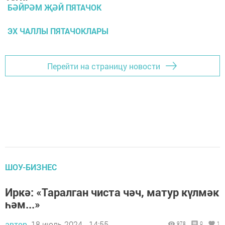
БӘЙРӘМ ҖӘЙ ПЯТАЧОК
ЭХ ЧАЛЛЫ ПЯТАЧОКЛАРЫ
Перейти на страницу новости
ШОУ-БИЗНЕС
Иркә: «Таралган чиста чәч, матур күлмәк
һәм...»
автор,
18 июль 2024 - 14:55
978
0
1