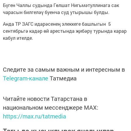
Бүген Чаллы судында Гөлшат Нигьмәтуллинага сак
чарасын билгеләү буенча суд утырышы булды.
Анда ТР ЗАГС идарәсенең элеккеге башлыгын 5
сентябрьгә кадәр өй арестында җибәрү турында карар
кабул ителде.
Следите за самым важным и интересным в
Telegram-канале
Татмедиа
Читайте новости Татарстана в
национальном мессенджере MАХ:
https://max.ru/tatmedia
Тагы да кызыклырак яңалыклар,