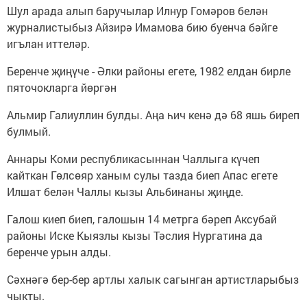
Шул арада алып баручылар Илнур Гомәров белән
журналистыбыз Айзирә Имамова бию буенча бәйге
игълан иттеләр.
Беренче җиңүче - Әлки районы егете, 1982 елдан бирле
пяточокларга йөргән
Альмир Галиуллин булды. Аңа һич кенә дә 68 яшь биреп
булмый.
Аннары Коми республикасыннан Чаллыга күчеп
кайткан Гөлсөяр ханым сулы тазда биеп Апас егете
Илшат белән Чаллы кызы Альбинаны җиңде.
Галош киеп биеп, галошын 14 метрга бәреп Аксубай
районы Иске Кыязлы кызы Тәслия Нургатина да
беренче урын алды.
Сәхнәгә бер-бер артлы халык сагынган артистларыбыз
чыкты.