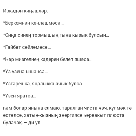
Иркәдән киңәшләр:
*Беркемнән көнләшмәсә…
*Сиңа синең тормышың гына кызык булсын…
*Гайбәт сөйләмәсә…
*Һәр мизгелнең кадерен белеп яшәсә…
*Үз-үзенә ышанса…
*Үзгәрешкә, яңалыкка ачык булса…
*Үзен яратса…
һәм болар янына елмаю, таралган чиста чәч, күлмәк тә
өстәлсә, хатын-кызның энергиясе һәрвакыт плюста
булачак, – ди ул.