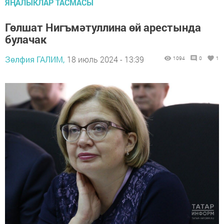
ЯҢАЛЫКЛАР ТАСМАСЫ
Гөлшат Нигъмәтуллина өй арестында
булачак
Зөлфия ГАЛИМ,
18 июль 2024 - 13:39
1094
0
1