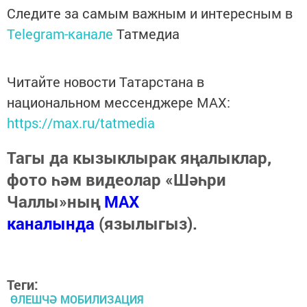
Следите за самым важным и интересным в
Telegram-канале
Татмедиа
Читайте новости Татарстана в
национальном мессенджере MАХ:
https://max.ru/tatmedia
Тагы да кызыклырак яңалыклар,
фото һәм видеолар «Шәһри
Чаллы»ның
MAX
каналында
(язылыгыз).
Теги:
ӨЛЕШЧӘ МОБИЛИЗАЦИЯ