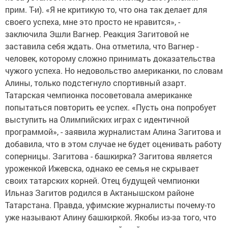
прим. Т-и). «Я не критикую то, что она так делает для
своего успеха, мне это просто не нравится», -
заключила Эшли Вагнер. Реакция Загитовой не
заставила себя ждать. Она отметила, что Вагнер -
человек, которому сложно принимать доказательства
чужого успеха. Но недовольство американки, по словам
Алины, только подстегнуло спортивный азарт.
Татарская чемпионка посоветовала американке
попытаться повторить ее успех. «Пусть она попробует
выступить на Олимпийских играх с идентичной
программой», - заявила журналистам Алина Загитова и
добавила, что в этом случае не будет оценивать работу
соперницы. Загитова - башкирка? Загитова является
уроженкой Ижевска, однако ее семья не скрывает
своих татарских корней. Отец будущей чемпионки
Ильназ Загитов родился в Актанышском районе
Татарстана. Правда, уфимские журналисты почему-то
уже называют Алину башкиркой. Якобы из-за того, что