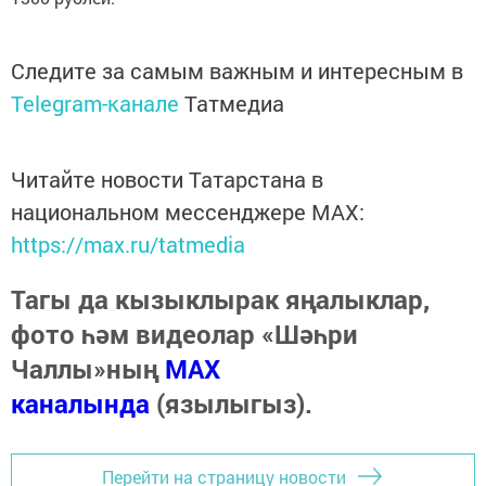
Следите за самым важным и интересным в
Telegram-канале
Татмедиа
Читайте новости Татарстана в
национальном мессенджере MАХ:
https://max.ru/tatmedia
Тагы да кызыклырак яңалыклар,
фото һәм видеолар «Шәһри
Чаллы»ның
MAX
каналында
(язылыгыз).
Перейти на страницу новости