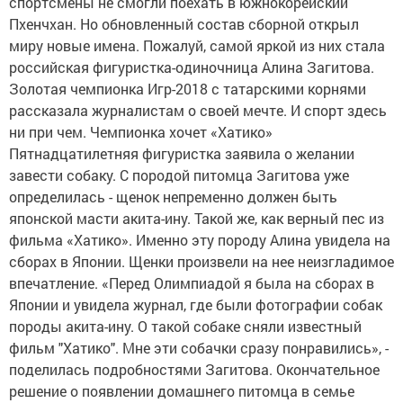
спортсмены не смогли поехать в южнокорейский
Пхенчхан. Но обновленный состав сборной открыл
миру новые имена. Пожалуй, самой яркой из них стала
российская фигуристка-одиночница Алина Загитова.
Золотая чемпионка Игр-2018 с татарскими корнями
рассказала журналистам о своей мечте. И спорт здесь
ни при чем. Чемпионка хочет «Хатико»
Пятнадцатилетняя фигуристка заявила о желании
завести собаку. С породой питомца Загитова уже
определилась - щенок непременно должен быть
японской масти акита-ину. Такой же, как верный пес из
фильма «Хатико». Именно эту породу Алина увидела на
сборах в Японии. Щенки произвели на нее неизгладимое
впечатление. «Перед Олимпиадой я была на сборах в
Японии и увидела журнал, где были фотографии собак
породы акита-ину. О такой собаке сняли известный
фильм "Хатико". Мне эти собачки сразу понравились», -
поделилась подробностями Загитова. Окончательное
решение о появлении домашнего питомца в семье