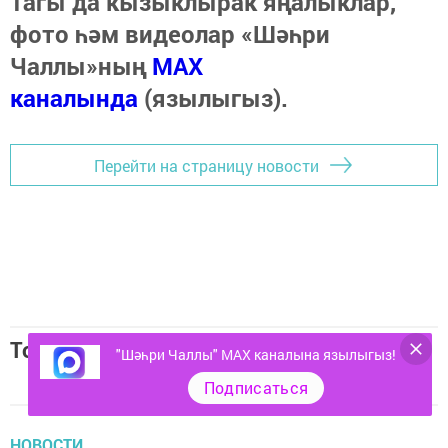
Тагы да кызыклырак яңалыклар,
фото һәм видеолар «Шәһри
Чаллы»ның
MAX
каналында
(язылыгыз).
Перейти на страницу новости
Топ 5 новостей
"Шәһри Чаллы" MAX каналына язылыгыз!
Подписаться
НОВОСТИ