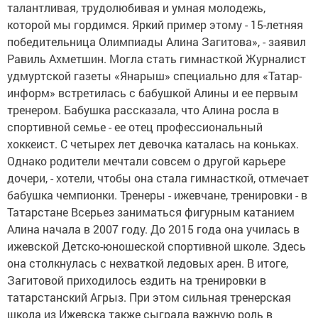
талантливая, трудолюбивая и умная молодежь,
которой мы гордимся. Яркий пример этому - 15-летняя
победительница Олимпиады Алина Загитова», - заявил
Равиль Ахметшин. Могла стать гимнасткой Журналист
удмуртской газеты «Янарыш» специально для «Татар-
информ» встретилась с бабушкой Алины и ее первым
тренером. Бабушка рассказала, что Алина росла в
спортивной семье - ее отец профессиональный
хоккеист. С четырех лет девочка каталась на коньках.
Однако родители мечтали совсем о другой карьере
дочери, - хотели, чтобы она стала гимнасткой, отмечает
бабушка чемпионки. Тренеры - ижевчане, тренировки - в
Татарстане Всерьез заниматься фигурным катанием
Алина начала в 2007 году. До 2015 года она училась в
ижевской Детско-юношеской спортивной школе. Здесь
она столкнулась с нехваткой ледовых арен. В итоге,
Загитовой приходилось ездить на тренировки в
татарстанский Агрыз. При этом сильная тренерская
школа из Ижевска также сыграла важную роль в