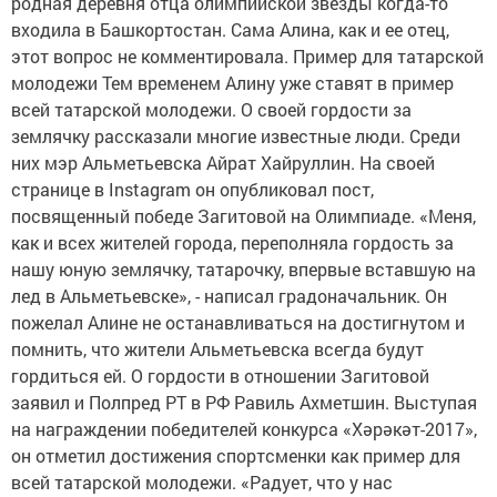
родная деревня отца олимпийской звезды когда-то
входила в Башкортостан. Сама Алина, как и ее отец,
этот вопрос не комментировала. Пример для татарской
молодежи Тем временем Алину уже ставят в пример
всей татарской молодежи. О своей гордости за
землячку рассказали многие известные люди. Среди
них мэр Альметьевска Айрат Хайруллин. На своей
странице в Instagram он опубликовал пост,
посвященный победе Загитовой на Олимпиаде. «Меня,
как и всех жителей города, переполняла гордость за
нашу юную землячку, татарочку, впервые вставшую на
лед в Альметьевске», - написал градоначальник. Он
пожелал Алине не останавливаться на достигнутом и
помнить, что жители Альметьевска всегда будут
гордиться ей. О гордости в отношении Загитовой
заявил и Полпред РТ в РФ Равиль Ахметшин. Выступая
на награждении победителей конкурса «Хәрәкәт-2017»,
он отметил достижения спортсменки как пример для
всей татарской молодежи. «Радует, что у нас