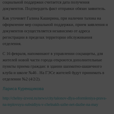
социальной поддержки считается дата получения
документов. Подтвердить факт отправки обязан заявитель.
Как уточняет Галина Каширина, при наличии талона на
оформление мер социальной поддержки, прием заявления и
документов осуществляется независимо от адреса
регистрации в пределах территории обслуживания
отделения.
С 16 февраля, напоминают в управлении соцзащиты, для
жителей новой части города откроются дополнительные
пункты приема граждан: в здании шахматно-шашечного
клуба и школе №46 . На ГЭСе жителей будут принимать в
отделении №2 (4/2/2).
Лариса Куренщикова
http://chelny-izvest.ru/news/city/talonov-dlya-oformleniya-prava-
na-teplovuyu-subsidiyu-v-chelnakh-uzhe-net-dazhe-na-may