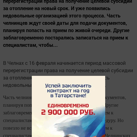
перерегистрации права на получение целевой субсидии
за отопление на новый срок. И уже появились
недовольные организацией этого процесса. Часть
челнинцев ждут своей даты для подачи документов,
планируя попасть на прием по живой очереди. Другие
заблаговременно постарались записаться на прием к
специалистам, чтобы...
В Челнах с 16 февраля начинается период массовой
перерегистрации права на получение целевой субсидии
за отопление на новый срок. И уже появились
недовольные организацией этого процесса.
Часть челнинцев ждут своей даты для подачи документов,
планируя попасть на прием по живой очереди. Другие
заблаговременно постарались записаться на прием к
специалистам, чтобы без очередей пройти процедуру. Но
повезло не всем. О проблеме с талонами на прием к
специалистам соцзащиты рассказала редакции «Челнинских