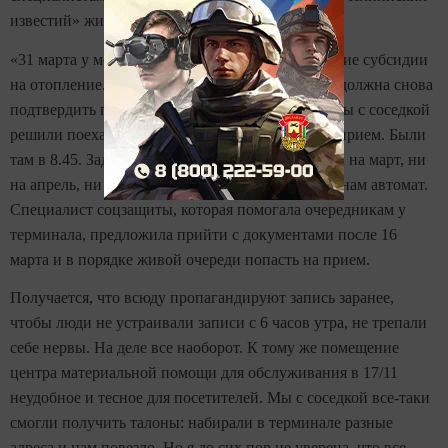
известий» жительница дома 56/26.
«31 марта у меня заканчивается срок на получение субсидии
на отопление. То есть с 16 марта по 16 апреля я должна снова
подтвердить право на нее. И вот в начале года мы с соседкой
решили поехать в 17/11, чтобы взять талоны на прием. Были
там в 8.45. Задали в терминале свой адрес, но ни на март, ни
на апрель, ни на май талонов там нет, сообщает нам автомат.
Специалист соцзащиты, которая помогала очередникам у
терминала, предложила прийти с документами после 16
марта и в порядке живой очереди попасть на прием.
Получается, что всюду пропагандируют запись заранее,
чтобы люди не устраивали записи с 6 часов утра, не трепали
себе нервы. На деле все наоборот. К тому же помещение
центра материальной помощи для обслуживания в 17/11
неудобное и тесное для посетителей. Мы с соседкой все-таки
смогли получить талоны: набирали в терминале разные
адреса и нам повезло. Но я до сих пор не уверена, что все