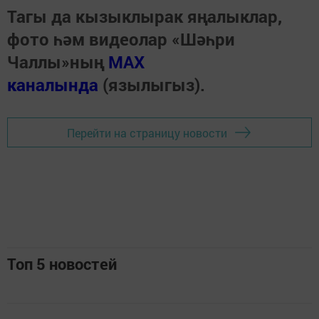
Тагы да кызыклырак яңалыклар,
фото һәм видеолар «Шәһри
Чаллы»ның
MAX
каналында
(язылыгыз).
Перейти на страницу новости
Топ 5 новостей