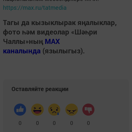
https://max.ru/tatmedia
Тагы да кызыклырак яңалыклар,
фото һәм видеолар «Шәһри
Чаллы»ның
MAX
каналында
(язылыгыз).
Оставляйте реакции
0
0
0
0
0