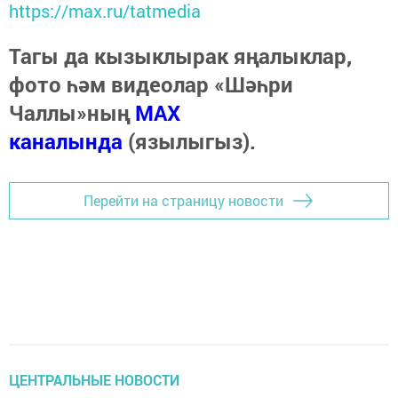
https://max.ru/tatmedia
Тагы да кызыклырак яңалыклар,
фото һәм видеолар «Шәһри
Чаллы»ның
MAX
каналында
(язылыгыз).
Перейти на страницу новости
ЦЕНТРАЛЬНЫЕ НОВОСТИ