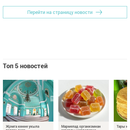
Перейти на страницу новости
Топ 5 новостей
Җомга көнне укыла
Мармелад организмнан
Тары к
торган дога
зарарлы матдәләрне