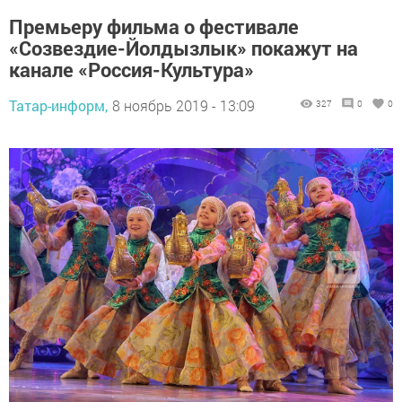
Премьеру фильма о фестивале
«Созвездие-Йолдызлык» покажут на
канале «Россия-Культура»
Татар-информ,
8 ноябрь 2019 - 13:09
327
0
0