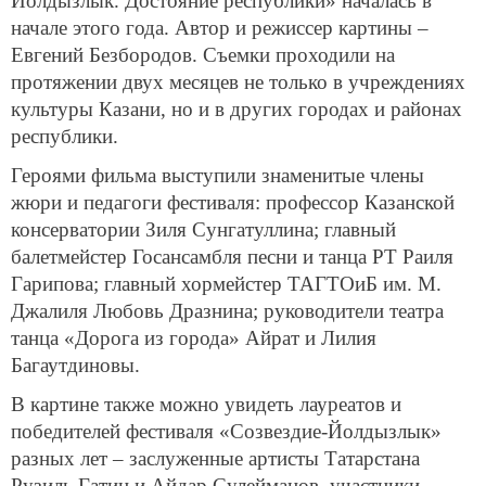
Йолдызлык. Достояние республики» началась в
начале этого года. Автор и режиссер картины –
Евгений Безбородов. Съемки проходили на
протяжении двух месяцев не только в учреждениях
культуры Казани, но и в других городах и районах
республики.
Героями фильма выступили знаменитые члены
жюри и педагоги фестиваля: профессор Казанской
консерватории Зиля Сунгатуллина; главный
балетмейстер Госансамбля песни и танца РТ Раиля
Гарипова; главный хормейстер ТАГТОиБ им. М.
Джалиля Любовь Дразнина; руководители театра
танца «Дорога из города» Айрат и Лилия
Багаутдиновы.
В картине также можно увидеть лауреатов и
победителей фестиваля «Созвездие-Йолдызлык»
разных лет – заслуженные артисты Татарстана
Рузиль Гатин и Айдар Сулейманов, участники