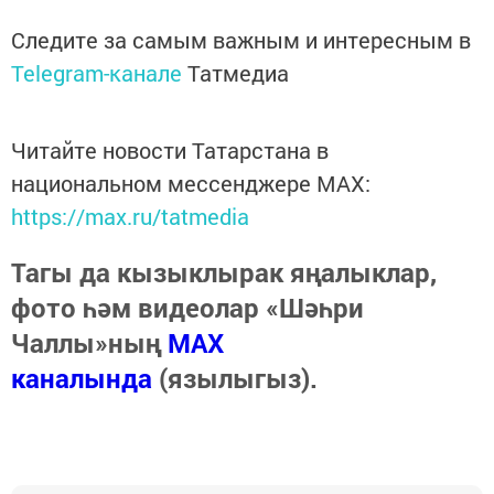
Следите за самым важным и интересным в
Telegram-канале
Татмедиа
Читайте новости Татарстана в
национальном мессенджере MАХ:
https://max.ru/tatmedia
Тагы да кызыклырак яңалыклар,
фото һәм видеолар «Шәһри
Чаллы»ның
MAX
каналында
(язылыгыз).