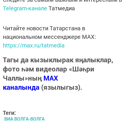
Telegram-канале
Татмедиа
Читайте новости Татарстана в
национальном мессенджере MАХ:
https://max.ru/tatmedia
Тагы да кызыклырак яңалыклар,
фото һәм видеолар «Шәһри
Чаллы»ның
MAX
каналында
(язылыгыз).
Теги:
ВИА ВОЛГА-ВОЛГА