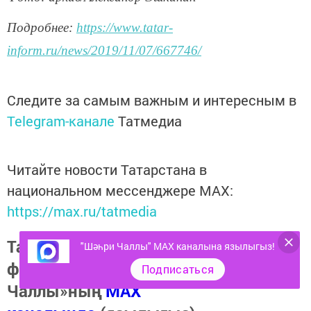
Подробнее:
https://www.tatar-
inform.ru/news/2019/11/07/667746/
Следите за самым важным и интересным в
Telegram-канале
Татмедиа
Читайте новости Татарстана в
национальном мессенджере MАХ:
https://max.ru/tatmedia
Тагы да кызыклырак яңалыклар,
"Шәһри Чаллы" MAX каналына язылыгыз!
фото һәм видеолар «Шәһри
Подписаться
Чаллы»ның
MAX