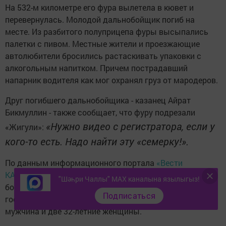
На 532-м километре его фура вылетела в кювет и
перевернулась. Молодой дальнобойщик погиб на
месте. Из разбитого полуприцепа фуры высыпались
палетки с пивом. Местные жители и проезжающие
автолюбители бросились растаскивать упаковки с
алкогольным напитком. Причем пострадавший
напарник водителя как мог охранял груз от мародеров.
Друг погибшего дальнобойщика - казанец Айрат
Бикмуллин - также сообщает, что фуру подрезали
«Нужно видео с регистратора, если у
«Жигули»:
кого-то есть. Надо найти эту «семерку!».
По данным информационного портала
«Вести
КАМАЗа»
, ДТП произошло в минувший понедельник. В
"Шәһри Чаллы" MAX каналына язылыгыз!
больницу с различными травмами были
Подписаться
госпитализированы три пассажира фуры - 25-летний
мужчина и две 32-летние женщины.