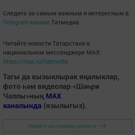
Следите за самым важным и интересным в
Telegram-канале
Татмедиа
Читайте новости Татарстана в
национальном мессенджере MАХ:
https://max.ru/tatmedia
Тагы да кызыклырак яңалыклар,
фото һәм видеолар «Шәһри
Чаллы»ның
MAX
каналында
(язылыгыз).
Перейти на страницу новости