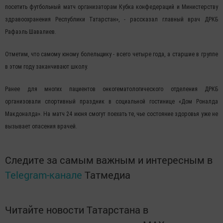
посетить футбольный матч организаторам Кубка конфедераций и Министерству
здравоохранения Республики Татарстан», - рассказал главный врач ДРКБ
Рафаэль Шавалиев.
Отметим, что самому юному болельщику - всего четыре года, а старшие в группе
в этом году заканчивают школу.
Ранее для многих пациентов онкогематологического отделения ДРКБ
организовали спортивный праздник в социальной гостинице «Дом Роналда
Макдоналда». На матч 24 июня смогут поехать те, чье состояние здоровья уже не
вызывает опасения врачей.
Следите за самым важным и интересным в
Telegram-канале
Татмедиа
Читайте новости Татарстана в