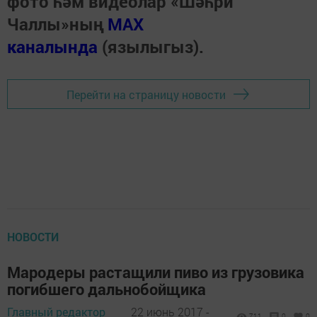
фото һәм видеолар «Шәһри
Чаллы»ның
MAX
каналында
(язылыгыз).
Перейти на страницу новости
НОВОСТИ
Мародеры растащили пиво из грузовика
погибшего дальнобойщика
Главный редактор
22 июнь 2017 -
711
0
0