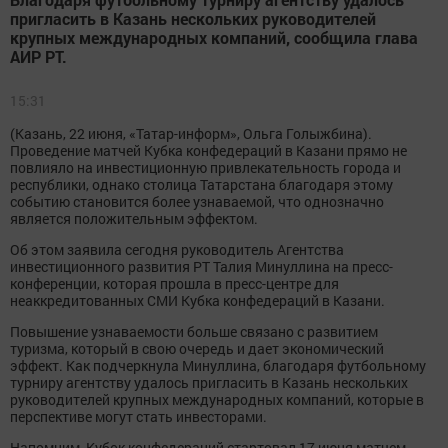
пригласить в Казань нескольких руководителей
крупных международных компаний, сообщила глава
АИР РТ.
15:31
(Казань, 22 июня, «Татар-информ», Ольга Голыжбина).
Проведение матчей Кубка конфедераций в Казани прямо не
повлияло на инвестиционную привлекательность города и
республики, однако столица Татарстана благодаря этому
событию становится более узнаваемой, что однозначно
является положительным эффектом.
Об этом заявила сегодня руководитель Агентства
инвестиционного развития РТ Талия Минуллина на пресс-
конференции, которая прошла в пресс-центре для
неаккредитованных СМИ Кубка конфедераций в Казани.
Повышение узнаваемости больше связано с развитием
туризма, который в свою очередь и дает экономический
эффект. Как подчеркнула Минуллина, благодаря футбольному
турниру агентству удалось пригласить в Казань нескольких
руководителей крупных международных компаний, которые в
перспективе могут стать инвесторами.
Напомним, Кубок конфедераций стартовал 17 июня матчем