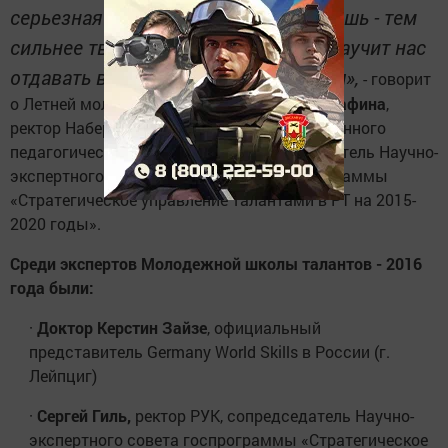
серьезная задача. Чем больше отдаешь - тем
сильнее твой дух. Школа талантов научит нас
отдавать всем, кто в этом нуждается»,
- говорит
о Летней молодежной школе
Файруза Мустафина
,
ректор Набережночелнинского государственного
педагогического университета, сопредседатель Научно-
экспертного совета государственной программы
«Стратегическое управление талантами в РТ на 2015-
2020 годы».
Среди экспертов Молодежной школы талантов - 2016
года были:
·
Доктор Керстин Зайзе
, официальный
представитель Germany World Skills в России (г.
Лейпциг)
·
Сергей Гиль,
ректор РУК, сопредседатель Научно-
экспертного совета госпрограммы «Стратегическое