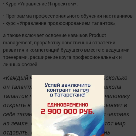
· Курс «Управление Я-проектом»;
· Программа профессионального обучения наставников
- курс «Управление продюсированием талантов»;
а также включает освоение навыков Product
management, проработку собственной стратегии
развития и компетенций будущего вместе с ведущими
тренерами, расширение круга профессиональных и
личных связей.
«Каждый человек не подозревает, насколько
он талантлив. Поэтому Молодежная школа
талантов призвана помочь каждому человеку
открыть в себе талант. Если он раскрывает в
себе талант, то он самый счастливый человек
на земле. Ведь человек приходит в этот мир
отдавать. И научиться отдавать - очень