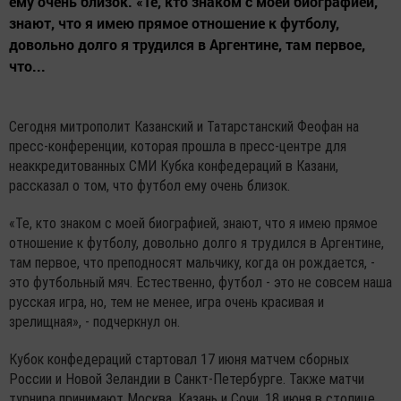
ему очень близок. «Те, кто знаком с моей биографией,
знают, что я имею прямое отношение к футболу,
довольно долго я трудился в Аргентине, там первое,
что...
Сегодня митрополит Казанский и Татарстанский Феофан на
пресс-конференции, которая прошла в пресс-центре для
неаккредитованных СМИ Кубка конфедераций в Казани,
рассказал о том, что футбол ему очень близок.
«Те, кто знаком с моей биографией, знают, что я имею прямое
отношение к футболу, довольно долго я трудился в Аргентине,
там первое, что преподносят мальчику, когда он рождается, -
это футбольный мяч. Естественно, футбол - это не совсем наша
русская игра, но, тем не менее, игра очень красивая и
зрелищная», - подчеркнул он.
Кубок конфедераций стартовал 17 июня матчем сборных
России и Новой Зеландии в Санкт-Петербурге. Также матчи
турнира принимают Москва, Казань и Сочи. 18 июня в столице