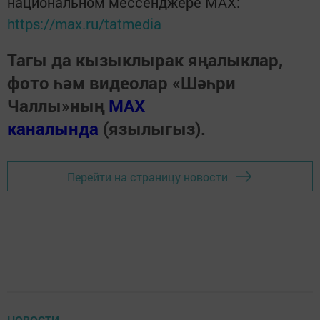
национальном мессенджере MАХ:
https://max.ru/tatmedia
Тагы да кызыклырак яңалыклар,
фото һәм видеолар «Шәһри
Чаллы»ның
MAX
каналында
(язылыгыз).
Перейти на страницу новости