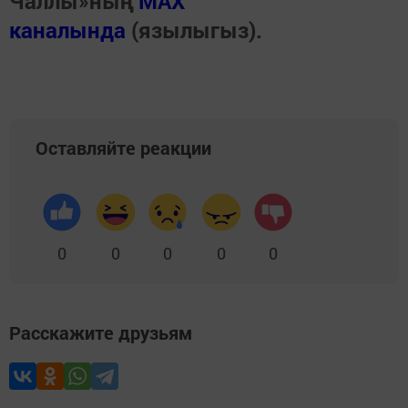
Чаллы»ның
MAX
каналында
(язылыгыз).
Оставляйте реакции
0
0
0
0
0
Расскажите друзьям