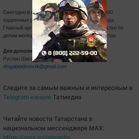
Ежегодно в фестивале участвуют более 60 000
одаренных ребят в возрасте от 5 лет до 21 года.
Главный организатор фестиваля - Министерство по
делам молодежи и спорту Республики Татарстан.
Для дополнительных контактов:
Руслан Шигабетдинов,
+7 9272 400017
,
shigabetdinov.rk@gmail.com
Следите за самым важным и интересным в
Telegram-канале
Татмедиа
Читайте новости Татарстана в
национальном мессенджере MАХ:
https://max.ru/tatmedia