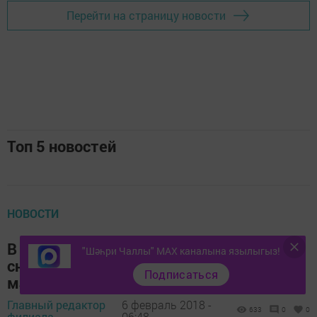
Перейти на страницу новости
Топ 5 новостей
НОВОСТИ
В России появится возможность
"Шәһри Чаллы" MAX каналына язылыгыз!
снимать деньги с карты на кассе в
Подписаться
магазине
Главный редактор
6 февраль 2018 -
633
0
0
филиала,
06:48