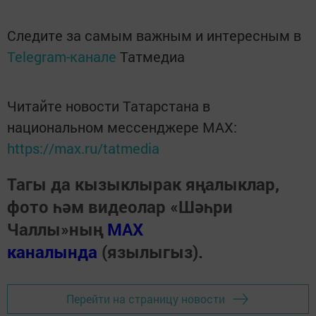
Следите за самым важным и интересным в
Telegram-канале
Татмедиа
Читайте новости Татарстана в
национальном мессенджере MАХ:
https://max.ru/tatmedia
Тагы да кызыклырак яңалыклар,
фото һәм видеолар «Шәһри
Чаллы»ның
MAX
каналында
(язылыгыз).
Перейти на страницу новости