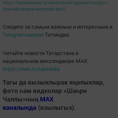
https://vestikamaza.ru/news/novosti-goroda/nochyu-v-
chelnakh-obgorel-avtomobil-bmv/
Следите за самым важным и интересным в
Telegram-канале
Татмедиа
Читайте новости Татарстана в
национальном мессенджере MАХ:
https://max.ru/tatmedia
Тагы да кызыклырак яңалыклар,
фото һәм видеолар «Шәһри
Чаллы»ның
MAX
каналында
(язылыгыз).