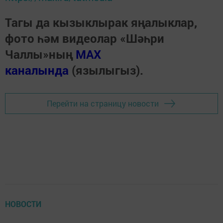
Тагы да кызыклырак яңалыклар,
фото һәм видеолар «Шәһри
Чаллы»ның
MAX
каналында
(язылыгыз).
Перейти на страницу новости
НОВОСТИ