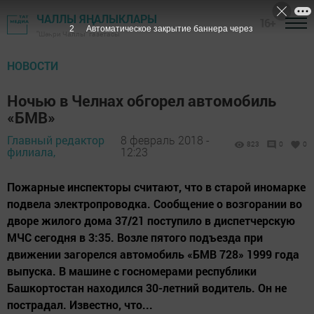
ЧАЛЛЫ ЯҢАЛЫКЛАРЫ
16+
1
Автоматическое закрытие баннера через
"Шәһри Чаллы" газетасы
НОВОСТИ
Ночью в Челнах обгорел автомобиль
«БМВ»
Главный редактор
8 февраль 2018 -
823
0
0
филиала,
12:23
Пожарные инспекторы считают, что в старой иномарке
подвела электропроводка. Сообщение о возгорании во
дворе жилого дома 37/21 поступило в диспетчерскую
МЧС сегодня в 3:35. Возле пятого подъезда при
движении загорелся автомобиль «БМВ 728» 1999 года
выпуска. В машине с госномерами республики
Башкортостан находился 30-летний водитель. Он не
пострадал. Известно, что...