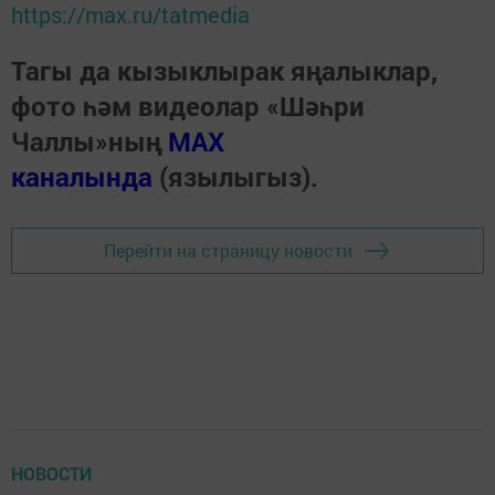
https://max.ru/tatmedia
Тагы да кызыклырак яңалыклар,
фото һәм видеолар «Шәһри
Чаллы»ның
MAX
каналында
(язылыгыз).
Перейти на страницу новости
НОВОСТИ