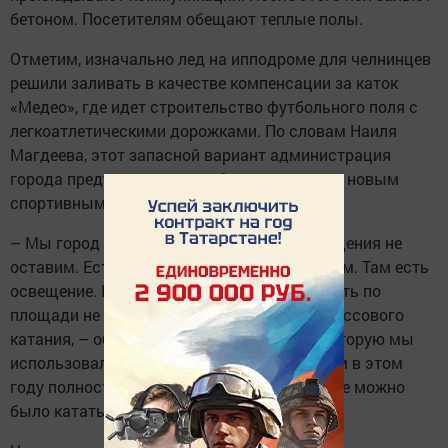
бетоном. Посетителям обещают теплые полы.
Отметим, изначально лед на ипподроме для челнинцев
решили заливать в качестве компенсации за каток
«Медео», где идет строительство футбольного поля с
легкоатлетическими дорожками. По словам Наиля
Магдеева, этот запасной вариант администрация
города предусмотрела, чтобы не рисковать новым
спортивным сооружением.
– Мы город без катка для массового посещения не
оставим. Есть запасной вариант – ипподром. Там есть
освещение. Есть план по тому, чтобы сделать по
площади не меньше, а больше каток для массового
катания, – обещал Магдеев. – Ту трассу, которую мы
использовали для автогонок, мы планируем в этом
году полностью залить, чтобы по кругу тоже можно
было кататься.