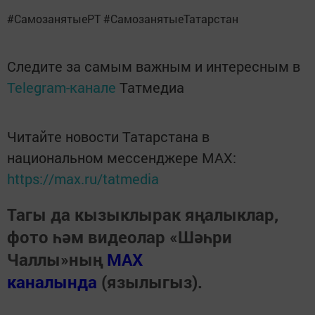
#СамозанятыеРТ #СамозанятыеТатарстан
Следите за самым важным и интересным в
Telegram-канале
Татмедиа
Читайте новости Татарстана в
национальном мессенджере MАХ:
https://max.ru/tatmedia
Тагы да кызыклырак яңалыклар,
фото һәм видеолар «Шәһри
Чаллы»ның
MAX
каналында
(язылыгыз).