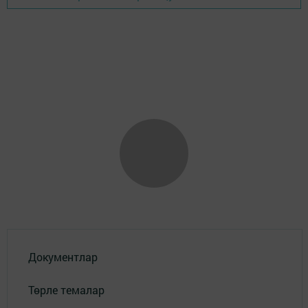
Документлар
Төрле темалар