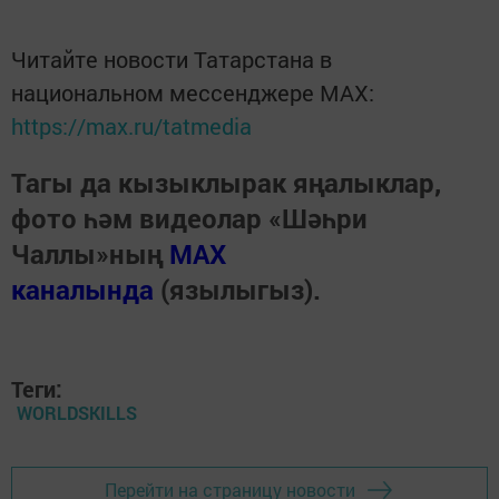
Читайте новости Татарстана в
национальном мессенджере MАХ:
https://max.ru/tatmedia
Тагы да кызыклырак яңалыклар,
фото һәм видеолар «Шәһри
Чаллы»ның
MAX
каналында
(язылыгыз).
Теги:
WORLDSKILLS
Перейти на страницу новости