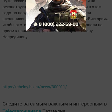
Чуть позже исполком сообщил, что, несмотря на
реконструкцию «Медео», каток там зальют и в этом
году, по поручению мэра. Напомним, родители
школьников, которые занимаются в ДЮСШ «Виктория»,
чтобы отстоять каток, вышли с пикетом и попали на
прием к начальнику управления спорта Роману
Насрединову.
https://chelny-biz.ru/news/300911/
Следите за самым важным и интересным в
Telegram-канале
Татмедиа