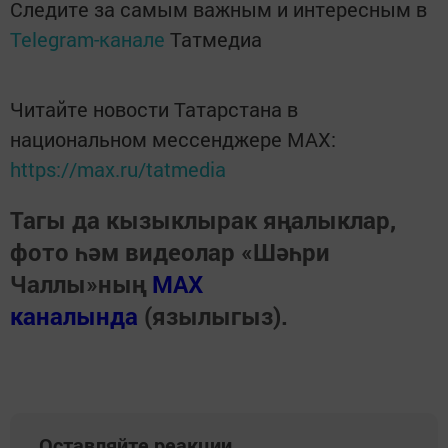
Следите за самым важным и интересным в
Telegram-канале
Татмедиа
Читайте новости Татарстана в
национальном мессенджере MАХ:
https://max.ru/tatmedia
Тагы да кызыклырак яңалыклар,
фото һәм видеолар «Шәһри
Чаллы»ның
MAX
каналында
(язылыгыз).
Оставляйте реакции