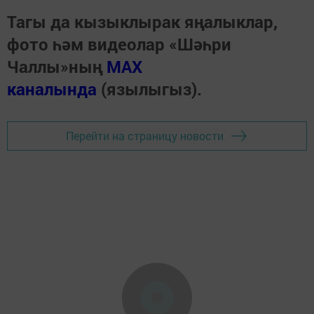
Тагы да кызыклырак яңалыклар,
фото һәм видеолар «Шәһри
Чаллы»ның
MAX
каналында
(язылыгыз).
Перейти на страницу новости