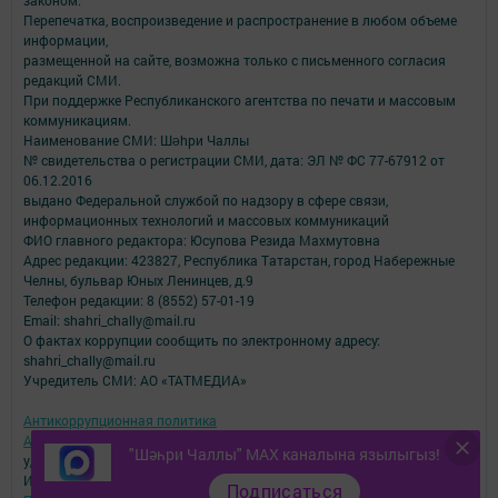
законом.
Перепечатка, воспроизведение и распространение в любом объеме
информации,
размещенной на сайте, возможна только с письменного согласия
редакций СМИ.
При поддержке Республиканского агентства по печати и массовым
коммуникациям.
Наименование СМИ: Шəhри Чаллы
№ свидетельства о регистрации СМИ, дата: ЭЛ № ФС 77-67912 от
06.12.2016
выдано Федеральной службой по надзору в сфере связи,
информационных технологий и массовых коммуникаций
ФИО главного редактора: Юсупова Резида Махмутовна
Адрес редакции: 423827, Республика Татарстан, город Набережные
Челны, бульвар Юных Ленинцев, д.9
Телефон редакции: 8 (8552) 57-01-19
Email: shahri_chally@mail.ru
О фактах коррупции сообщить по электронному адресу:
shahri_chally@mail.ru
Учредитель СМИ: АО «ТАТМЕДИА»
Антикоррупционная политика
АО «ТАТМЕДИА» использует «cookie»
для персонализации сервисов и
"Шәһри Чаллы" MAX каналына язылыгыз!
удобства пользователей сайтом.
Использование «cookie» можно отменить в настройках браузера.
Подписаться