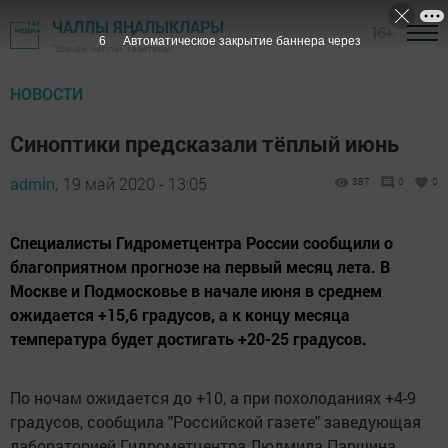
ЧАЛЛЫ ЯҢАЛЫКЛАРЫ
16+
5
Автоматическое закрытие баннера через
"Шәһри Чаллы" газетасы
НОВОСТИ
Синоптики предсказали тёплый июнь
admin,
19 май 2020 - 13:05
387
0
0
Специалисты Гидрометцентра России сообщили о
благоприятном прогнозе на первый месяц лета. В
Москве и Подмосковье в начале июня в среднем
ожидается +15,6 градусов, а к концу месяца
температура будет достигать +20-25 градусов.
По ночам ожидается до +10, а при похолоданиях +4-9
градусов, сообщила "Российской газете" заведующая
лабораторией Гидрометцентра Людмила Паршина.