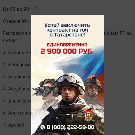
От 80 до 90 – 1
Старше 90 – 0
География заболеваемости по городам и районам РТ за
сутки:
1. Казань – 51
2. Набережные Челны – 12
3. Азнакаевский – 1
4. Аксубаевский – 1
5. Алькеевский – 1
6. Апастовский – 1
7. Арский – 3