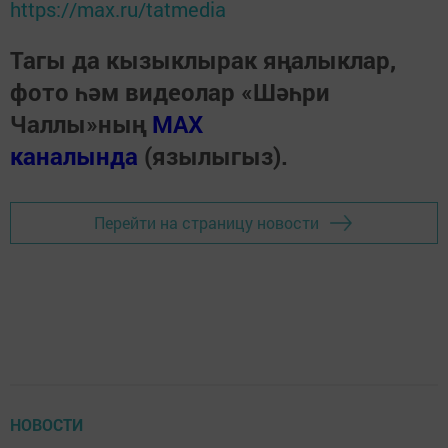
https://max.ru/tatmedia
Тагы да кызыклырак яңалыклар,
фото һәм видеолар «Шәһри
Чаллы»ның
MAX
каналында
(язылыгыз).
Перейти на страницу новости
НОВОСТИ