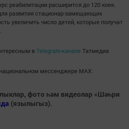
урс реабилитации расширится до 120 коек.
 для развития стационар-замещающих
сть увеличить число детей, которые получат
.
интересным в
Telegram-канале
Татмедиа
в национальном мессенджере MАХ:
лыклар, фото һәм видеолар «Шәһри
нда
(язылыгыз).