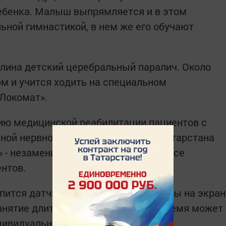
ебенка. Малыш выпрямляется и в этом
ьной гимнастикой, в нем же его обучают
ллина детский церебральный паралич. Около
ом и учится ходить на специальном
«Локомат».
ию медицинской реабилитации пациентов с
ной нервной системы Президент Татарстана
» - незаменимый помощник в процессе
нтов.
пится датчик, он передает параметры на экран
нятие длится около получаса, но время может
дивидуальных показаний.