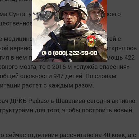
а Сунгатуллина, этот курс для них всего
щественное.
 медицинской реабилитации для детей с
ой нервной системы на базе ДРКБ открылось
рытия в нем получили медицинскую помощь 422
вного мозга, то в 2016-м «служба спасения»
 общей сложности 947 детей. По словам
литации растет с каждым разом.
врач ДРКБ Рафаэль Шавалиев сегодня активно
руктурами для того, чтобы построить новый
 сейчас отделение рассчитано на 40 коек, а с