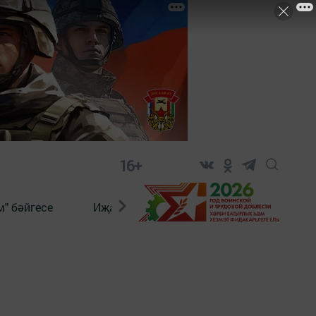
16+
" бәйгесе
Иҗат
Реклама
Онлайн язы