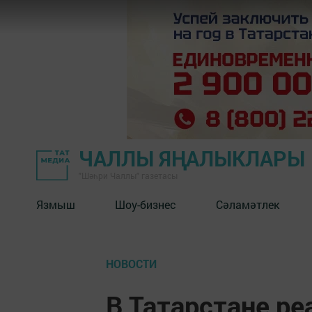
ЧАЛЛЫ ЯҢАЛЫКЛАРЫ
"Шәһри Чаллы" газетасы
Язмыш
Шоу-бизнес
Сәламәтлек
НОВОСТИ
В Татарстане р