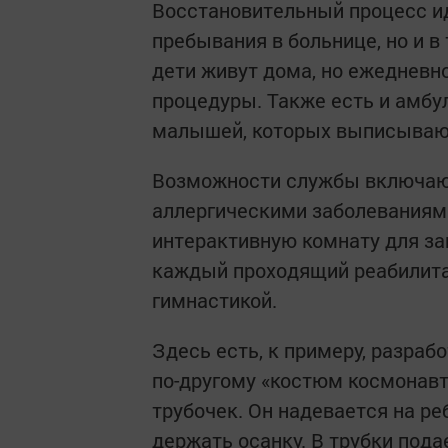
Восстановительный процесс ид
пребывания в больнице, но и в
дети живут дома, но ежедневн
процедуры. Также есть и амбу
малышей, которых выписывают
Возможности службы включают
аллергическими заболеваниями
интерактивную комнату для зан
каждый проходящий реабилита
гимнастикой.
Здесь есть, к примеру, разраб
по-другому «костюм космонавт
трубочек. Он надевается на р
держать осанку. В трубки пода