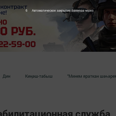
5
Автоматическое закрытие баннера через
Дин
Киңәш-табыш
"Минем яраткан шәһәрем
еабилитационная служба