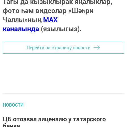
Тагы да кызыклырак яңалыклар,
фото һәм видеолар «Шәһри
Чаллы»ның
MAX
каналында
(язылыгыз).
Перейти на страницу новости
НОВОСТИ
ЦБ отозвал лицензию у татарского
банка