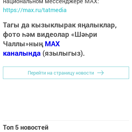
национальном мессенджере MАХ:
https://max.ru/tatmedia
Тагы да кызыклырак яңалыклар,
фото һәм видеолар «Шәһри
Чаллы»ның
MAX
каналында
(язылыгыз).
Перейти на страницу новости
Топ 5 новостей