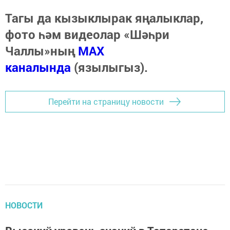
Тагы да кызыклырак яңалыклар,
фото һәм видеолар «Шәһри
Чаллы»ның
MAX
каналында
(язылыгыз).
Перейти на страницу новости
НОВОСТИ