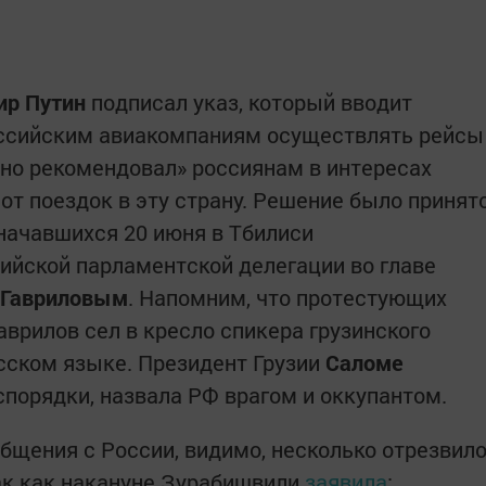
ир Путин
подписал указ, который вводит
оссийским авиакомпаниям осуществлять рейсы
но рекомендовал» россиянам в интересах
от поездок в эту страну. Решение было принят
начавшихся 20 июня в Тбилиси
ийской парламентской делегации во главе
 Гавриловым
. Напомним, что протестующих
Гаврилов сел в кресло спикера грузинского
усском языке. Президент Грузии
Саломе
спорядки, назвала РФ врагом и оккупантом.
бщения с России, видимо, несколько отрезвил
ак как накануне Зурабишвили
заявила
: