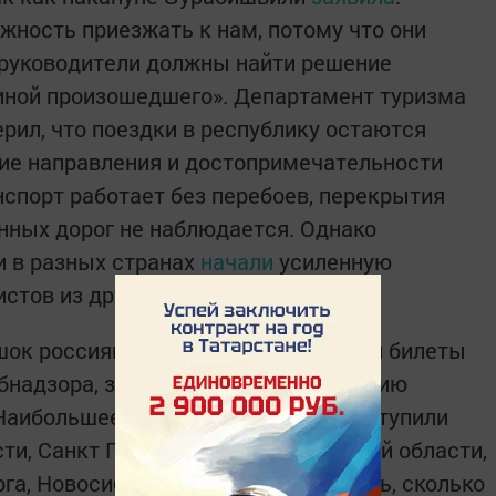
ность приезжать к нам, потому что они
 руководители должны найти решение
иной произошедшего». Департамент туризма
рил, что поездки в республику остаются
ие направления и достопримечательности
нспорт работает без перебоев, перекрытия
нных дорог не наблюдается. Однако
и в разных странах
начали
усиленную
стов из других стран.
шок россиян, которые уже приобрели билеты
бнадзора, за два дня на горячую линию
 Наибольшее количество звонков поступили
ти, Санкт Петербурга, Ленинградской области,
рга, Новосибирска и Уфы. Подсчитать, сколько