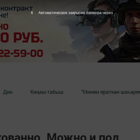
5
Автоматическое закрытие баннера через
Дин
Киңәш-табыш
"Минем яраткан шәһәрем
ованно. Можно и под