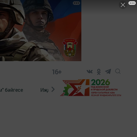
16+
" бәйгесе
Иҗат
Реклама
Онлайн язы