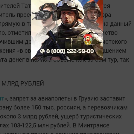
жителей Татарстана, не представляется
итель пресс-службы Роспотребнадзора
апрямую в татарстанское ведомство на данный
о, отметила она. Контрольное ведомство
ючившим договоры о реализации туристского
ржения «в связи с существенным ухудшением
та денег в полном объеме как за сам тур, так
 МЛРД РУБЛЕЙ
нт
», запрет за авиаполеты в Грузию заставит
трану более 150 тыс. россиян, а перевозчикам
около 3 млрд рублей, ущерб туристических
ах 103-122,5 млн рублей. В Минтрансе
ы истинная причина причина приостановки