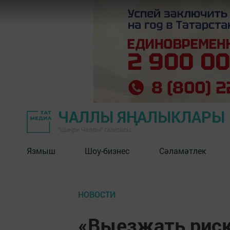
ЧАЛЛЫ ЯҢАЛЫКЛАРЫ
"Шәһри Чаллы" газетасы
Язмыш
Шоу-бизнес
Сәламәтлек
НОВОСТИ
«Выезжать риск