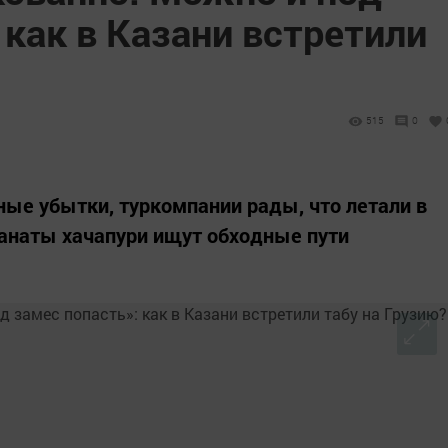
 как в Казани встретили
515
0
ые убытки, туркомпании рады, что летали в
фанаты хачапури ищут обходные пути