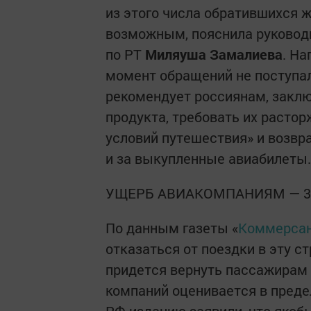
из этого числа обратившихся 
возможным, пояснила руковод
по РТ
Миляуша Замалиева
. Н
момент обращений не поступал
рекомендует россиянам, закл
продукта, требовать их расто
условий путешествия» и возвра
и за выкупленные авиабилеты.
УЩЕРБ АВИАКОМПАНИЯМ — 3
По данным газеты «
Коммерса
отказаться от поездки в эту с
придется вернуть пассажирам 
компаний оценивается в предел
РФ изданию заявили, что якоб