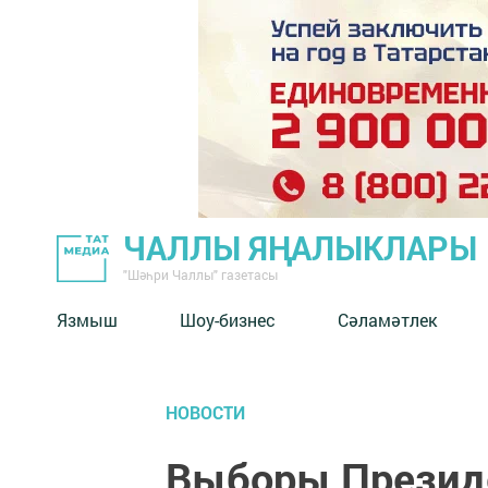
ЧАЛЛЫ ЯҢАЛЫКЛАРЫ
"Шәһри Чаллы" газетасы
Язмыш
Шоу-бизнес
Сәламәтлек
НОВОСТИ
Выборы Презид