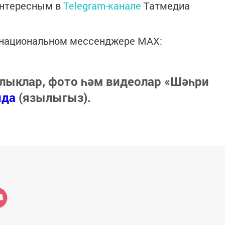
интересным в
Telegram-канале
Татмедиа
в национальном мессенджере MАХ:
лыклар, фото һәм видеолар «Шәһри
нда
(язылыгыз).