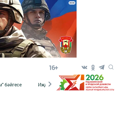
16+
" бәйгесе
Иҗат
Реклама
Онлайн язы