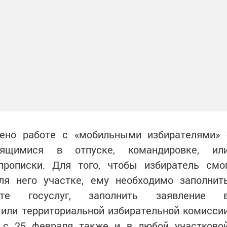
ено работе с «мобильными избирателями» 
дящимися в отпуске, командировке, ил
рописки. Для того, чтобы избиратель смо
ля него участке, ему необходимо заполнит
йте госуслуг, заполнить заявление 
или территориальной избирательной комисси
 с 25 февраля также и в любой участково