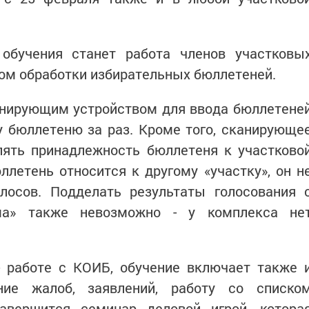
обучения станет работа членов участковы
ом обработки избирательных бюллетеней.
нирующим устройством для ввода бюллетене
у бюллетеню за раз. Кроме того, сканирующе
лять принадлежность бюллетеня к участково
юллетень относится к другому «участку», он н
олосов. Подделать результаты голосования 
ма» также невозможно - у комплекса не
- работе с КОИБ, обучение включает также 
ние жалоб, заявлений, работу со списко
Завершится семинар деловой игрой, котора