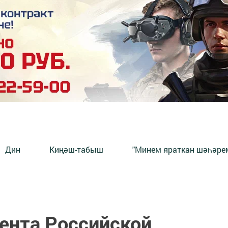
Дин
Киңәш-табыш
"Минем яраткан шәһәрем
ента Российской