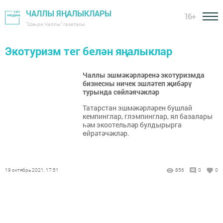
ЧАЛЛЫ ЯҢАЛЫКЛАРЫ
16+
"Шәһри Чаллы" газетасы
Экотуризм тег белән яңалыклар
Чаллы эшмәкәрләренә экотуризмда
бизнесны ничек эшләтеп җибәрү
турында сөйләячәкләр
Татарстан эшмәкәрләрен бушлай
кемпинглар, глэмпинглар, ял базалары
һәм экоотельләр булдырырга
өйрәтәчәкләр.
19 октябрь 2021, 17:51
856
0
0