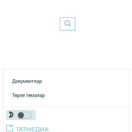
Документлар
Төрле темалар