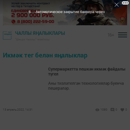
6
Автоматическое закрытие баннера через
ЧАЛЛЫ ЯҢАЛЫКЛАРЫ
16+
"Шәһри Чаллы" газетасы
Икмәк тег белән яңалыклар
Супермаркетта пешкән икмәк файдалы
түгел
Аны тизләтелгән технологияләр буенча
пешерәләр.
13 апрель 2022, 14:31
1080
0
0