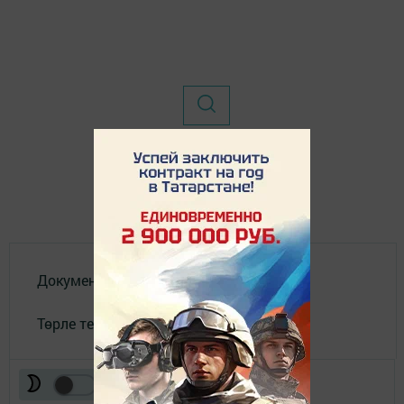
Документлар
Төрле темалар