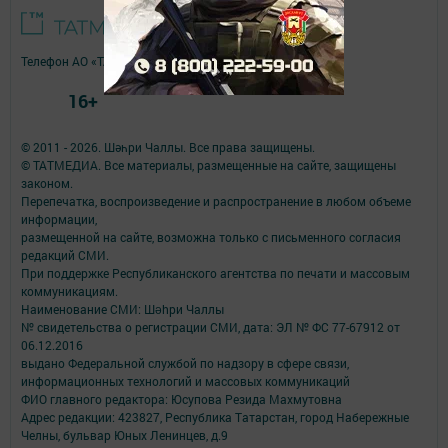
Телефон АО «ТАТМЕДИА»:
(843) 222 09 84
16+
© 2011 - 2026. Шәһри Чаллы. Все права защищены.
© ТАТМЕДИА. Все материалы, размещенные на сайте, защищены
законом.
Перепечатка, воспроизведение и распространение в любом объеме
информации,
размещенной на сайте, возможна только с письменного согласия
редакций СМИ.
При поддержке Республиканского агентства по печати и массовым
коммуникациям.
Наименование СМИ: Шəhри Чаллы
№ свидетельства о регистрации СМИ, дата: ЭЛ № ФС 77-67912 от
06.12.2016
выдано Федеральной службой по надзору в сфере связи,
информационных технологий и массовых коммуникаций
ФИО главного редактора: Юсупова Резида Махмутовна
Адрес редакции: 423827, Республика Татарстан, город Набережные
Челны, бульвар Юных Ленинцев, д.9