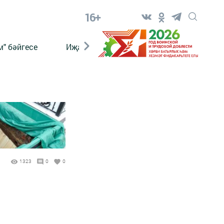
16+
" бәйгесе
Иҗат
Реклама
Онлайн язы
1323
0
0