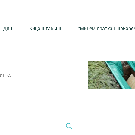
Дин
Киңәш-табыш
"Минем яраткан шәһәрем
итте.