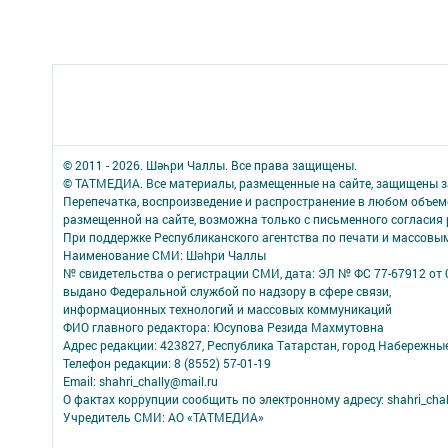
© 2011 - 2026. Шәһри Чаллы. Все права защищены.
© ТАТМЕДИА. Все материалы, размещенные на сайте, защищены з
Перепечатка, воспроизведение и распространение в любом объе
размещенной на сайте, возможна только с письменного согласия
При поддержке Республиканского агентства по печати и массов
Наименование СМИ: Шəhри Чаллы
№ свидетельства о регистрации СМИ, дата: ЭЛ № ФС 77-67912 от 
выдано Федеральной службой по надзору в сфере связи,
информационных технологий и массовых коммуникаций
ФИО главного редактора: Юсупова Резида Махмутовна
Адрес редакции: 423827, Республика Татарстан, город Набережны
Телефон редакции: 8 (8552) 57-01-19
Email: shahri_chally@mail.ru
О фактах коррупции сообщить по электронному адресу: shahri_chal
Учредитель СМИ: АО «ТАТМЕДИА»