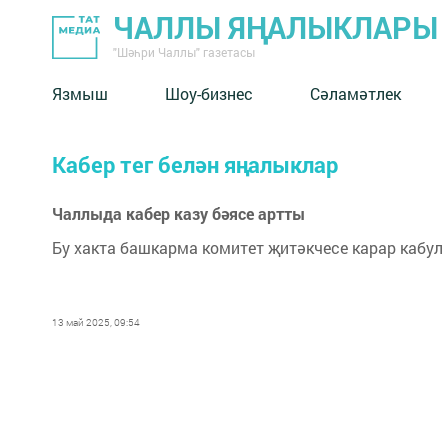
ЧАЛЛЫ ЯҢАЛЫКЛАРЫ
"Шәһри Чаллы" газетасы
Язмыш
Шоу-бизнес
Сәламәтлек
Кабер тег белән яңалыклар
Чаллыда кабер казу бәясе артты
Бу хакта башкарма комитет җитәкчесе карар кабул 
13 май 2025, 09:54