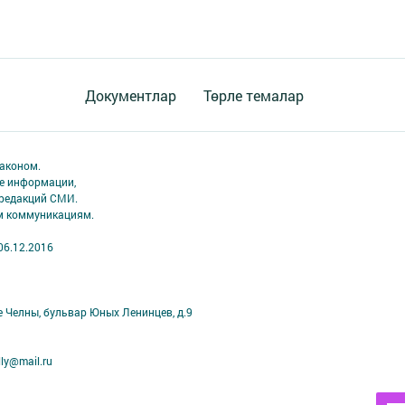
Документлар
Төрле темалар
аконом.
ме информации,
 редакций СМИ.
ым коммуникациям.
06.12.2016
е Челны, бульвар Юных Ленинцев, д.9
ly@mail.ru