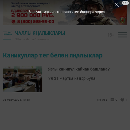
6
Автоматическое закрытие баннера через
ЧАЛЛЫ ЯҢАЛЫКЛАРЫ
16+
"Шәһри Чаллы" газетасы
Каникуллар тег белән яңалыклар
Язгы каникул кайчан башлана?
Ул 31 мартка кадәр була.
05 март 2025, 10:50
963
0
1