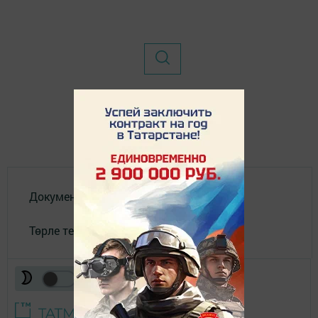
Документлар
Төрле темалар