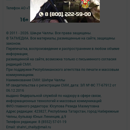
Телефон АО «ТАТМЕДИА»:
(843) 222 09 84
16+
© 2011 - 2026. Шәһри Чаллы. Все права защищены.
© ТАТМЕДИА. Все материалы, размещенные на сайте, защищены
законом.
Перепечатка, воспроизведение и распространение в любом объеме
информации,
размещенной на сайте, возможна только с письменного согласия
редакций СМИ.
При поддержке Республиканского агентства по печати и массовым
коммуникациям.
Наименование СМИ: Шəhри Чаллы
№ свидетельства о регистрации СМИ, дата: ЭЛ № ФС 77-67912 от
06.12.2016
выдано Федеральной службой по надзору в сфере связи,
информационных технологий и массовых коммуникаций
ФИО главного редактора: Юсупова Резида Махмутовна
Адрес редакции: 423827, Республика Татарстан, город Набережные
Челны, бульвар Юных Ленинцев, д.9
Телефон редакции: 8 (8552) 57-01-19
Email: shahri_chally@mail.ru