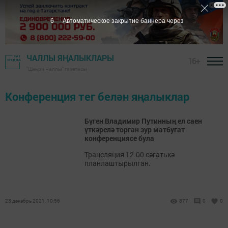
6
Автоматическое закрытие баннера через
ЧАЛЛЫ ЯҢАЛЫКЛАРЫ
16+
"Шәһри Чаллы" газетасы
Конференция тег белән яңалыклар
Бүген Владимир Путинның ел саен
үткәрелә торган зур матбугат
конференциясе була
Трансляция 12.00 сәгатькә
планлаштырылган.
23 декабрь 2021, 10:56
877
0
0