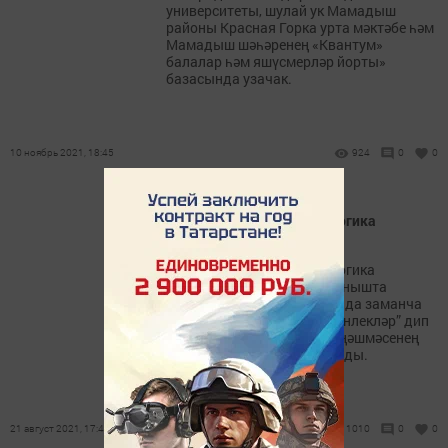
университеты, шулай ук Мамадыш
районы Красная Горка урта мәктәбе һәм
Мамадыш шәһәренең «Квантум»
балалар һәм яшүсмерләр йорты»
базасында узачак.
10 ноябрь 2021, 18:45
924
0
0
Татарстанда август педагогика
конференциясе узды
Татарстанда август педагогика
конференциясе узды. Актанышта
“Татарстан Республикасында заманча
белем - һәркем өчен мөмкинлекләр” дип
исемләнгән республика киңәшмәсенең
пленар утырышы булып узды.
21 август 2021, 17:49
1010
0
0