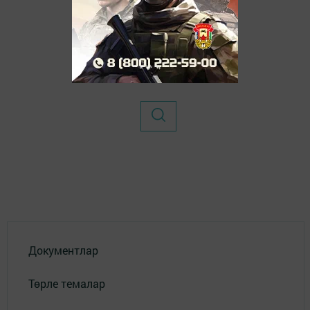
Документлар
Төрле темалар