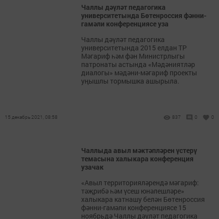
Чаллы дәүләт педагогика
университетында Бөтенроссия фәнни-
гамәли конференциясе уза
Чаллы дәүләт педагогика
университетында 2015 елдан ТР
Мәгариф һәм фән Министрлыгы
патронаты астында «Мәдәниятләр
диалогы» мәдәни-мәгариф проекты
уңышлы тормышка ашырыла.
15 декабрь 2021, 08:58
837
0
0
Чаллыда авыл мәктәпләрен үстерү
темасына халыкара конференция
узачак
«Авыл территорияләрендә мәгариф:
тәҗрибә һәм үсеш юнәлешләре»
халыкара катнашу белән Бөтенроссия
фәнни-гамәли конференциясе 15
ноябрьдә Чаллы дәүләт педагогика