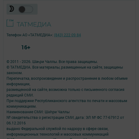
Телефон АО «ТАТМЕДИА»:
(843) 222 09 84
16+
© 2011 - 2026. Шәһри Чаллы. Все права защищены.
© ТАТМЕДИА. Все материалы, размещенные на сайте, защищены
законом.
Перепечатка, воспроизведение и распространение в любом объеме
информации,
размещенной на сайте, возможна только с письменного согласия
редакций СМИ.
При поддержке Республиканского агентства по печати и массовым
коммуникациям.
Наименование СМИ: Шəhри Чаллы
№ свидетельства о регистрации СМИ, дата: ЭЛ № ФС 77-67912 от
06.12.2016
выдано Федеральной службой по надзору в сфере связи,
информационных технологий и массовых коммуникаций