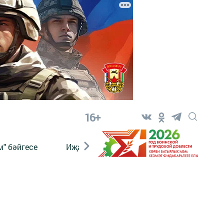
16+
" бәйгесе
Иҗат
Реклама
Онлайн язы