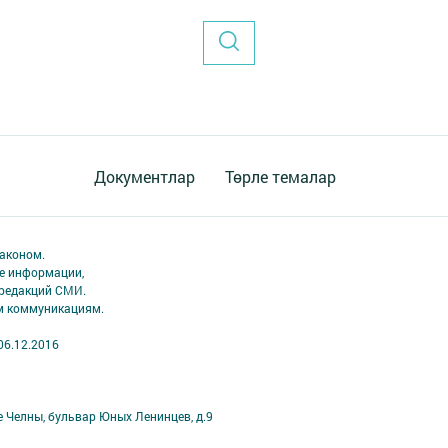
Документлар
Төрле темалар
аконом.
ме информации,
 редакций СМИ.
ым коммуникациям.
06.12.2016
е Челны, бульвар Юных Ленинцев, д.9