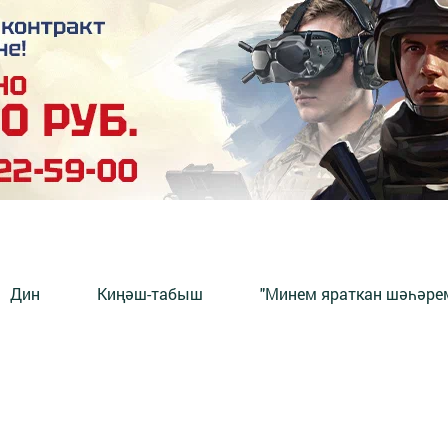
Дин
Киңәш-табыш
"Минем яраткан шәһәрем