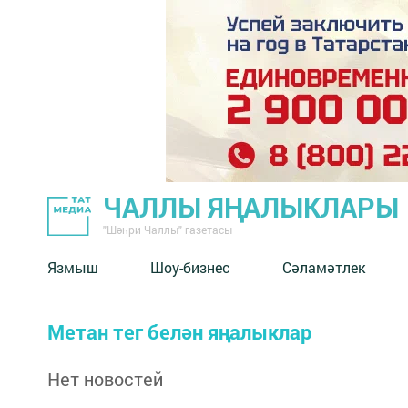
ЧАЛЛЫ ЯҢАЛЫКЛАРЫ
"Шәһри Чаллы" газетасы
Язмыш
Шоу-бизнес
Сәламәтлек
Метан тег белән яңалыклар
Нет новостей