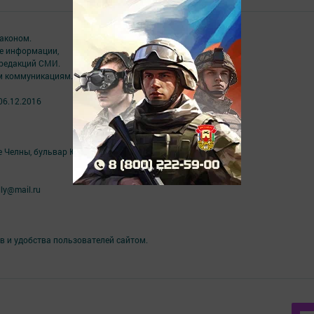
аконом.
ме информации,
 редакций СМИ.
ым коммуникациям.
06.12.2016
е Челны, бульвар Юных Ленинцев, д.9
ly@mail.ru
в и удобства пользователей сайтом.