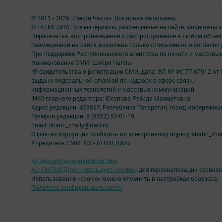
© 2011 - 2026. Шәһри Чаллы. Все права защищены.
© ТАТМЕДИА. Все материалы, размещенные на сайте, защищены з
Перепечатка, воспроизведение и распространение в любом объе
размещенной на сайте, возможна только с письменного согласия
При поддержке Республиканского агентства по печати и массов
Наименование СМИ: Шəhри Чаллы
№ свидетельства о регистрации СМИ, дата: ЭЛ № ФС 77-67912 от 
выдано Федеральной службой по надзору в сфере связи,
информационных технологий и массовых коммуникаций
ФИО главного редактора: Юсупова Резида Махмутовна
Адрес редакции: 423827, Республика Татарстан, город Набережны
Телефон редакции: 8 (8552) 57-01-19
Email: shahri_chally@mail.ru
О фактах коррупции сообщить по электронному адресу: shahri_chal
Учредитель СМИ: АО «ТАТМЕДИА»
Антикоррупционная политика
АО «ТАТМЕДИА» использует «cookie»
для персонализации сервисо
Использование «cookie» можно отменить в настройках браузера.
Политика конфиденциальности