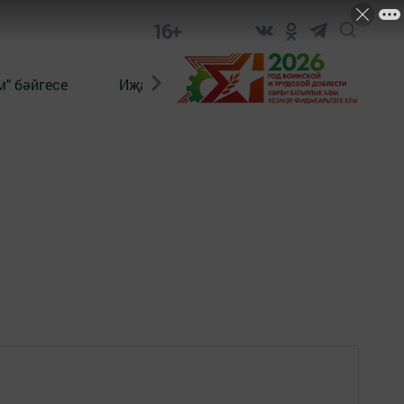
16+
" бәйгесе
Иҗат
Реклама
Онлайн язы