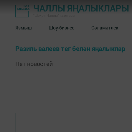
ЧАЛЛЫ ЯҢАЛЫКЛАРЫ
"Шәһри Чаллы" газетасы
Язмыш
Шоу-бизнес
Сәламәтлек
Разиль валеев тег белән яңалыклар
Нет новостей