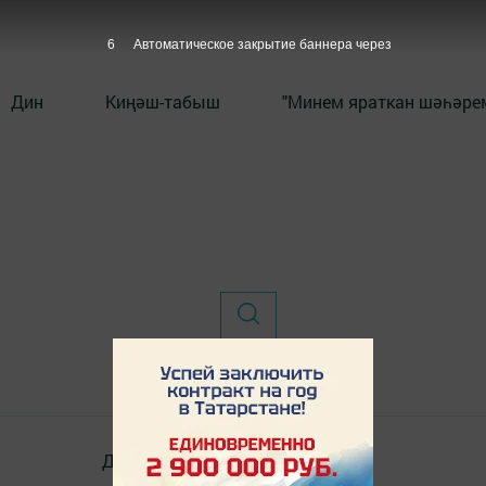
6
Автоматическое закрытие баннера через
Дин
Киңәш-табыш
"Минем яраткан шәһәрем
Документлар
Төрле темалар