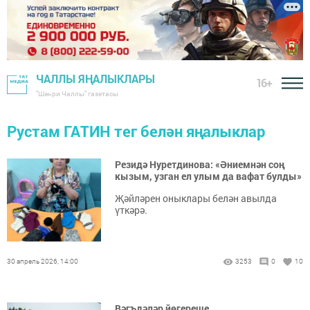
ЧАЛЛЫ ЯҢАЛЫКЛАРЫ
16+
"Шәһри Чаллы" газетасы
Рустам ГАТИН тег белән яңалыклар
Резидә Нуретдинова: «Әниемнән соң
кызым, узган ел улым да вафат булды»
Җәйләрен оныклары белән авылда
үткәрә.
30 апрель 2026, 14:00
3253
0
10
Вәгъдәләр йөгереше