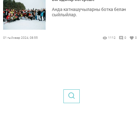
Анда катнашучыларны ботка белән
сыйлыйлар.
01 гыйнвар 2024, 08:55
1112
0
0