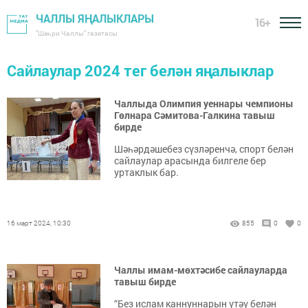
ЧАЛЛЫ ЯҢАЛЫКЛАРЫ
16+
"Шәһри Чаллы" газетасы
Сайлаулар 2024 тег белән яңалыклар
Чаллыда Олимпия уеннары чемпионы
Гөлнара Сәмитова-Галкина тавыш
бирде
Шәһәрдәшебез сүзләренчә, спорт белән
сайлаулар арасында билгеле бер
уртаклык бар.
16 март 2024, 10:30
855
0
0
Чаллы имам-мөхтәсибе сайлауларда
тавыш бирде
“Без ислам каннуннарын үтәү белән