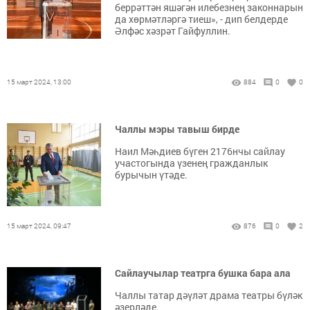
беррәттән яшәгән илебезнең законнарын
да хөрмәтләргә тиеш», - дип белдерде
Әлфәс хәзрәт Гайфуллин.
15 март 2024, 13:00
884
0
0
Чаллы мэры тавыш бирде
Наил Мәһдиев бүген 2176нчы сайлау
участогында үзенең гражданлык
бурычын үтәде.
15 март 2024, 09:47
876
0
2
Сайлаучылар театрга бушка бара ала
Чаллы татар дәүләт драма театры бүләк
әзерләде.