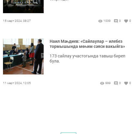
15 март 2024, 08:27
1039
0
0
Наил Мәһдиев: «Сайлаулар – илебез
тормышында мөһим сәяси вакыйга»
173 сайлау участогында тавыш биреп
була.
11 март 2024, 12:05
999
0
0