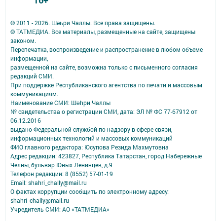
16+
© 2011 - 2026. Шәһри Чаллы. Все права защищены.
© ТАТМЕДИА. Все материалы, размещенные на сайте, защищены
законом.
Перепечатка, воспроизведение и распространение в любом объеме
информации,
размещенной на сайте, возможна только с письменного согласия
редакций СМИ.
При поддержке Республиканского агентства по печати и массовым
коммуникациям.
Наименование СМИ: Шəhри Чаллы
№ свидетельства о регистрации СМИ, дата: ЭЛ № ФС 77-67912 от
06.12.2016
выдано Федеральной службой по надзору в сфере связи,
информационных технологий и массовых коммуникаций
ФИО главного редактора: Юсупова Резида Махмутовна
Адрес редакции: 423827, Республика Татарстан, город Набережные
Челны, бульвар Юных Ленинцев, д.9
Телефон редакции: 8 (8552) 57-01-19
Email: shahri_chally@mail.ru
О фактах коррупции сообщить по электронному адресу:
shahri_chally@mail.ru
Учредитель СМИ: АО «ТАТМЕДИА»