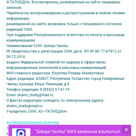
© ТАТМЕДИА. Все материалы, размещенные на сайте, защищены
законом.
Перепечатка, воспроизведение и распространение в любом объеме
информации,
размещенной на сайте, возможна только с письменного согласия
редакций СМИ.
При поддержке Республиканского агентства по печати и массовым
коммуникациям.
Наименование СМИ: Шəhри Чаллы
№ свидетельства о регистрации СМИ, дата: ЭЛ № ФС 77-67912 от
06.12.2016
выдано Федеральной службой по надзору в сфере связи,
информационных технологий и массовых коммуникаций
ФИО главного редактора: Юсупова Резида Махмутовна
Адрес редакции: 423827, Республика Татарстан, город Набережные
Челны, бульвар Юных Ленинцев, д.9
Телефон редакции: 8 (8552) 57-01-19
Email: shahri_chally@mail.ru
О фактах коррупции сообщить по электронному адресу:
shahri_chally@mail.ru
Учредитель СМИ: АО «ТАТМЕДИА»
Антикоррупционная политика
АО «ТАТМЕДИА» использует «cookie»
для персонализации сервисов и
"Шәһри Чаллы" MAX каналына язылыгыз!
удобства пользователей сайтом.