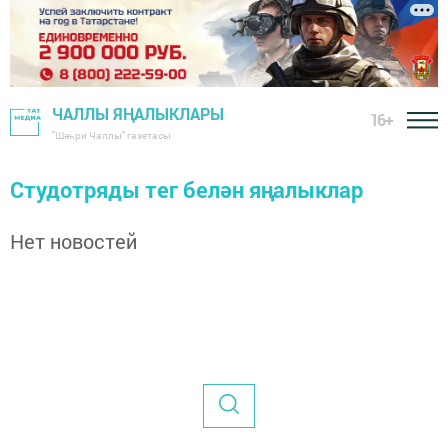
ЧАЛЛЫ ЯҢАЛЫКЛАРЫ
16+
"Шәһри Чаллы" газетасы
Студотряды тег белән яңалыклар
Нет новостей