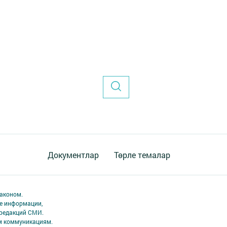
Документлар
Төрле темалар
аконом.
ме информации,
 редакций СМИ.
ым коммуникациям.