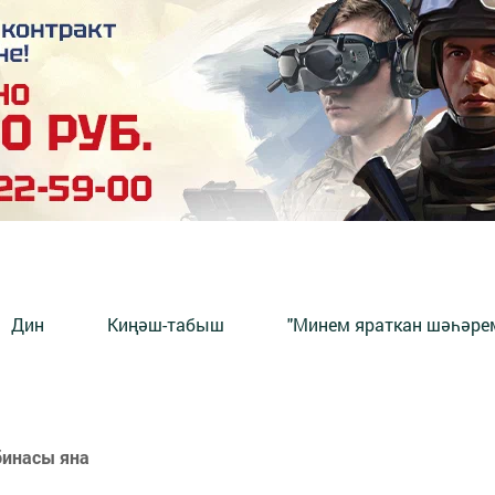
Дин
Киңәш-табыш
"Минем яраткан шәһәрем
бинасы яна