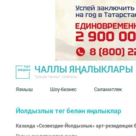
ЧАЛЛЫ ЯҢАЛЫКЛАРЫ
"Шәһри Чаллы" газетасы
Язмыш
Шоу-бизнес
Сәламәтлек
Йолдызлык тег белән яңалыклар
Казанда «Созвездие-Йолдызлык» арт-резиденция 
Янгын сүндерүчеләр эшли.