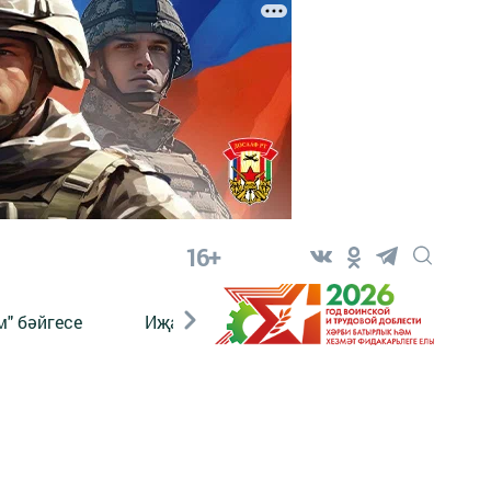
16+
" бәйгесе
Иҗат
Реклама
Онлайн язы