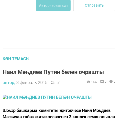
Отправить
Авторизоваться
КӨН ТЕМАСЫ
Наил Мәһдиев Путин белән очрашты
автор,
3 февраль 2015 - 05:51
1147
0
0
Шәһәр башкарма комитеты җитәкчесе Наил Мәһдиев
Мәскәүдә төбәк җитәкчеләренең 3 көнлек семинарында