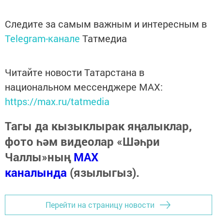
Следите за самым важным и интересным в
Telegram-канале
Татмедиа
Читайте новости Татарстана в
национальном мессенджере MАХ:
https://max.ru/tatmedia
Тагы да кызыклырак яңалыклар,
фото һәм видеолар «Шәһри
Чаллы»ның
MAX
каналында
(язылыгыз).
Перейти на страницу новости