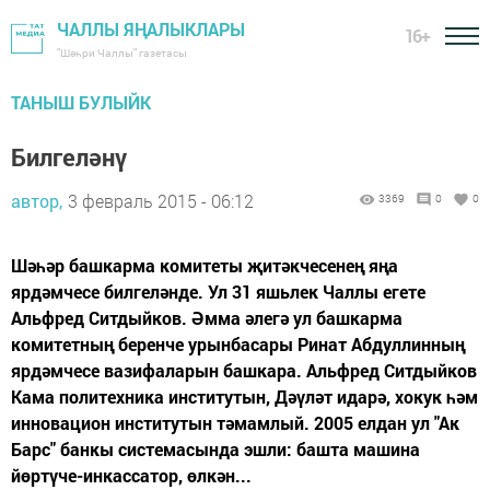
ЧАЛЛЫ ЯҢАЛЫКЛАРЫ
16+
"Шәһри Чаллы" газетасы
ТАНЫШ БУЛЫЙК
Билгеләнү
автор,
3 февраль 2015 - 06:12
3369
0
0
Шәһәр башкарма комитеты җитәкчесенең яңа
ярдәмчесе билгеләнде. Ул 31 яшьлек Чаллы егете
Альфред Ситдыйков. Әмма әлегә ул башкарма
комитетның беренче урынбасары Ринат Абдуллинның
ярдәмчесе вазифаларын башкара. Альфред Ситдыйков
Кама политехника институтын, Дәүләт идарә, хокук һәм
инновацион институтын тәмамлый. 2005 елдан ул "Ак
Барс" банкы системасында эшли: башта машина
йөртүче-инкассатор, өлкән...