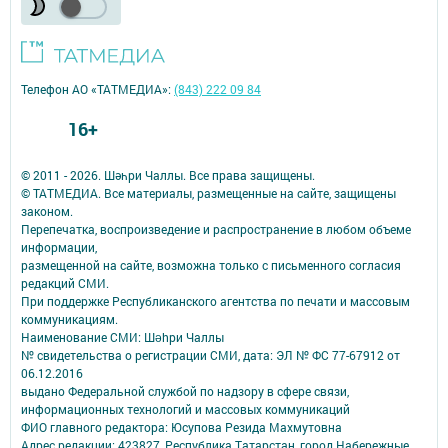
Телефон АО «ТАТМЕДИА»:
(843) 222 09 84
16+
© 2011 - 2026. Шәһри Чаллы. Все права защищены.
© ТАТМЕДИА. Все материалы, размещенные на сайте, защищены
законом.
Перепечатка, воспроизведение и распространение в любом объеме
информации,
размещенной на сайте, возможна только с письменного согласия
редакций СМИ.
При поддержке Республиканского агентства по печати и массовым
коммуникациям.
Наименование СМИ: Шəhри Чаллы
№ свидетельства о регистрации СМИ, дата: ЭЛ № ФС 77-67912 от
06.12.2016
выдано Федеральной службой по надзору в сфере связи,
информационных технологий и массовых коммуникаций
ФИО главного редактора: Юсупова Резида Махмутовна
Адрес редакции: 423827, Республика Татарстан, город Набережные