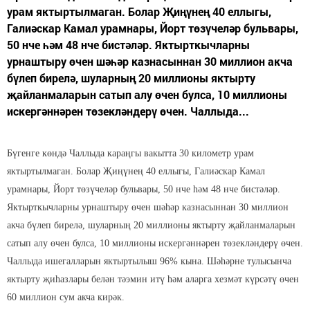
урам яктыртылмаган. Болар Җиңүнең 40 еллыгы,
Галиәскар Камал урамнары, Йорт төзүчеләр бульвары,
50 нче һәм 48 нче бистәләр. Яктырткычларны
урнаштыру өчен шәһәр казнасыннан 30 миллион акча
бүлеп бирелә, шуларның 20 миллионы яктырту
җайланмаларын сатып алу өчен булса, 10 миллионы
искергәннәрен төзекләндерү өчен. Чаллыда...
Бүгенге көндә Чаллыда караңгы вакытта 30 километр урам
яктыртылмаган. Болар Җиңүнең 40 еллыгы, Галиәскар Камал
урамнары, Йорт төзүчеләр бульвары, 50 нче һәм 48 нче бистәләр.
Яктырткычларны урнаштыру өчен шәһәр казнасыннан 30 миллион
акча бүлеп бирелә, шуларның 20 миллионы яктырту җайланмаларын
сатып алу өчен булса, 10 миллионы искергәннәрен төзекләндерү өчен.
Чаллыда ишегалларын яктыртылыш 96% кына. Шәһәрне тулысынча
яктырту җиһазлары белән тәэмин итү һәм аларга хезмәт күрсәтү өчен
60 миллион сум акча кирәк.