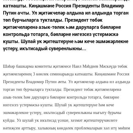
катнашты. Киңәшмәне Россия Президенты Владимир
Путин ачты. Ул җитәкчеләр алдына ил алдында торган
төп бурчыларга тукталды. Президент төбәк
җитәкчеләренә азык-төлек һәм даруларга бәяләрне
контрольдә тотарга, бәяләрне нигезсез үстермәскә
кушты. Шулай ук җитештерүне һәм кече эшмәкәрлекне
үстерү, икътисадый суверенлыкны...
Шәһәр башкарма комитеты җитәкчесе Наил Мәһдиев Мәскәүдә төбәк
җитәкчеләренең 3 көнлек семинарында катнашты. Киңәшмәне Россия
Президенты Владимир Путин ачты. Ул җитәкчеләр алдына ил алдында
торган төп бурчыларга тукталды. Президент төбәк җитәкчеләренә
азык-төлек һәм даруларга бәяләрне контрольдә тотарга, бәяләрне
нигезсез үстермәскә кушты. Шулай ук җитештерүне һәм кече
эшмәкәрлекне үстерү, икътисадый суверенлыкны ныгыту бурычы
куйды. Ул шулай ук икътисад үсеше, хезмәт җитештерүчәнлеге
нәтиҗсен арттыру, халыкның көндәлек проблемаларын хәл итү мөһим