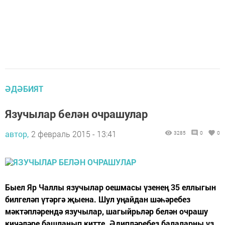
ӘДӘБИЯТ
Язучылар белән очрашулар
автор,
2 февраль 2015 - 13:41
3285
0
0
Быел Яр Чаллы язучылар оешмасы үзенең 35 еллыгын
билгеләп үтәргә җыена. Шул уңайдан шәһәребез
мәктәпләрендә язучылар, шагыйрьләр белән очрашу
кичәләре башланып китте. Әдипләребез балаларны үз