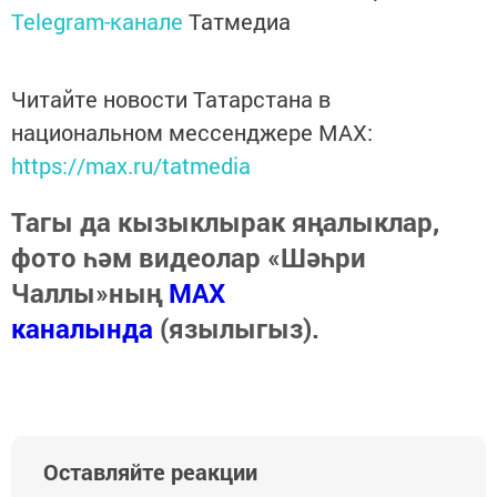
Telegram-канале
Татмедиа
Читайте новости Татарстана в
национальном мессенджере MАХ:
https://max.ru/tatmedia
Тагы да кызыклырак яңалыклар,
фото һәм видеолар «Шәһри
Чаллы»ның
MAX
каналында
(язылыгыз).
Оставляйте реакции