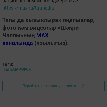
национальном мессенджере MАХ:
https://max.ru/tatmedia
Тагы да кызыклырак яңалыклар,
фото һәм видеолар «Шәһри
Чаллы»ның
MAX
каналында
(язылыгыз).
Теги:
ТЕЛЕМАРАФОН
Перейти на страницу новости