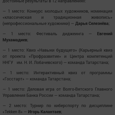
достойные результаты в 12 направлениях:
— 1 место: Конкурс молодых художников, номинация
«классическая и традиционная живопись»
(непрофессиональные художники) —
Дарья Селезнёва
;
— 1 место: Фестиваль диджеинга —
Евгений
Мухамадиев
;
— 1 место: Квиз «Навыки будущего» (Карьерный квиз
от проекта «Профразвитие» и Центра компетенций
ННГУ им. Н. И. Лобачевского) — команда Татарстана;
— 1 место: Интерактивный квиз от программы
«Госстарт» — команда Татарстана;
— 1 место: Деловая игра от Волго-Вятского Главного
Управления Банка России — команда Татарстана;
— 2 место: Турнир по киберспорту по дисциплине
«Tekken 8» —
Игорь Калантаев
;