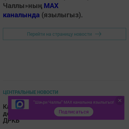
Чаллы»ның
MAX
каналында
(язылыгыз).
Перейти на страницу новости
ЦЕНТРАЛЬНЫЕ НОВОСТИ
"Шәһри Чаллы" MAX каналына язылыгыз!
Как сделать лето безопасным для
Подписаться
детей: 5 важных советов от врачей
ДРКБ