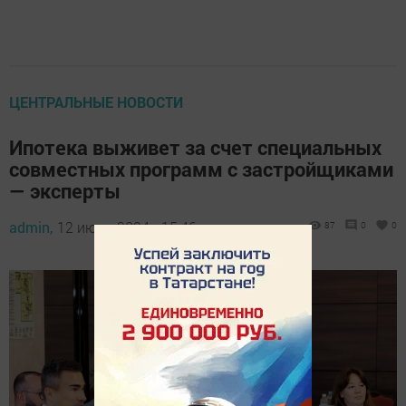
ЦЕНТРАЛЬНЫЕ НОВОСТИ
Ипотека выживет за счет специальных
совместных программ с застройщиками
— эксперты
admin,
12 июль 2024 - 15:46
87
0
0