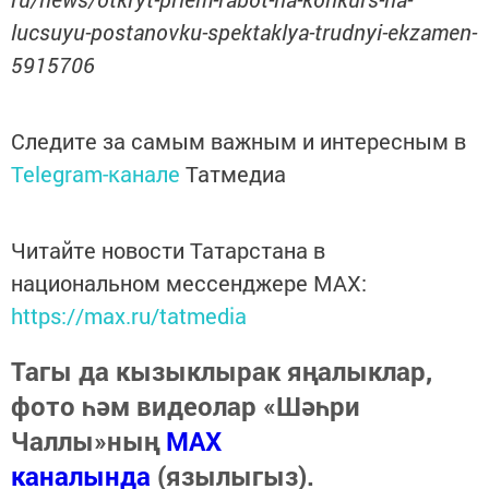
lucsuyu-postanovku-spektaklya-trudnyi-ekzamen-
5915706
Следите за самым важным и интересным в
Telegram-канале
Татмедиа
Читайте новости Татарстана в
национальном мессенджере MАХ:
https://max.ru/tatmedia
Тагы да кызыклырак яңалыклар,
фото һәм видеолар «Шәһри
Чаллы»ның
MAX
каналында
(язылыгыз).