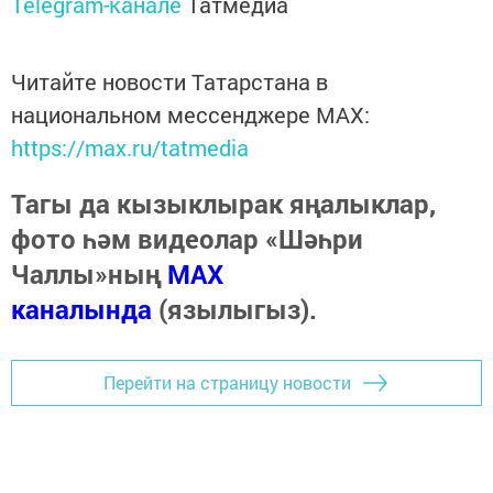
Telegram-канале
Татмедиа
Читайте новости Татарстана в
национальном мессенджере MАХ:
https://max.ru/tatmedia
Тагы да кызыклырак яңалыклар,
фото һәм видеолар «Шәһри
Чаллы»ның
MAX
каналында
(язылыгыз).
Перейти на страницу новости