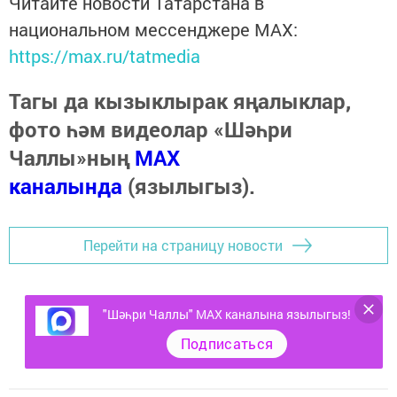
Читайте новости Татарстана в
национальном мессенджере MАХ:
https://max.ru/tatmedia
Тагы да кызыклырак яңалыклар,
фото һәм видеолар «Шәһри
Чаллы»ның
MAX
каналында
(язылыгыз).
Перейти на страницу новости
"Шәһри Чаллы" MAX каналына язылыгыз!
Подписаться