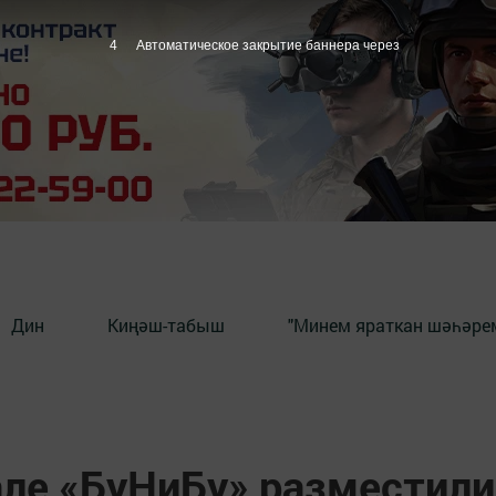
3
Автоматическое закрытие баннера через
Дин
Киңәш-табыш
"Минем яраткан шәһәрем
але «БуНиБу» разместили