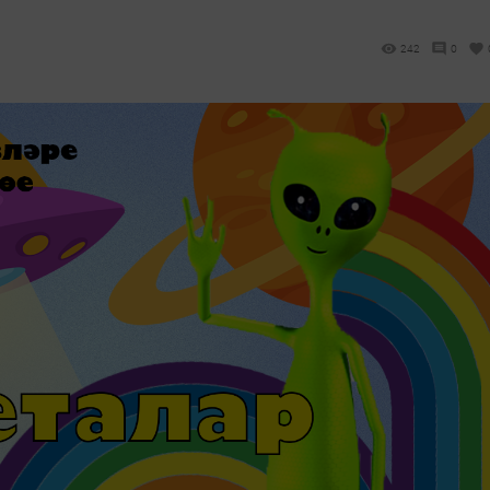
242
0