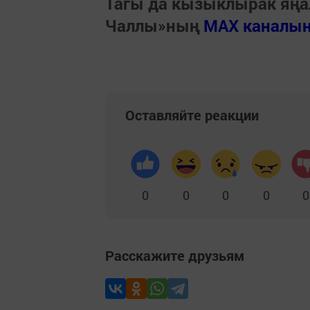
Тагы да кызыклырак яңа
Чаллы»ның
MAX каналы
Оставляйте реакции
0
0
0
0
0
Расскажите друзьям