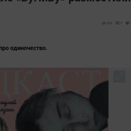
203
0
про одиночество.