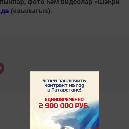
лыклар, фото һәм видеолар «Шәһри
нда
(язылыгыз).