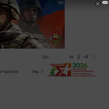
16+
" бәйгесе
Иҗат
Реклама
Онлайн язы