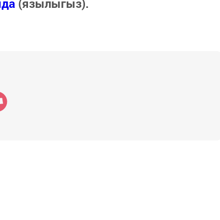
нда
(язылыгыз).