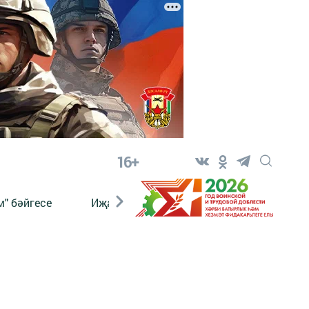
16+
" бәйгесе
Иҗат
Реклама
Онлайн язы