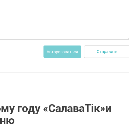
Отправить
Авторизоваться
му году «СалаваТік»и
сню