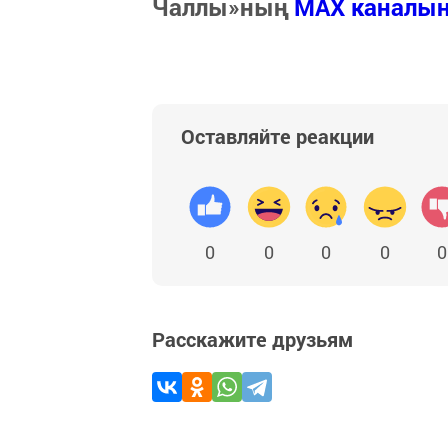
Чаллы»ның
MAX каналы
Оставляйте реакции
0
0
0
0
0
Расскажите друзьям