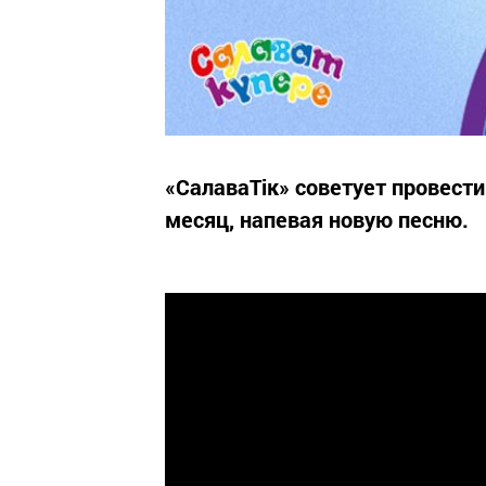
«СалаваТік» советует провест
месяц, напевая новую песню.