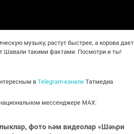
ческую музыку, растут быстрее, а корова дает
т Шавали такими фактами. Посмотри и ты!
интересным в
Telegram-канале
Татмедиа
в национальном мессенджере MАХ:
лыклар, фото һәм видеолар «Шәһри