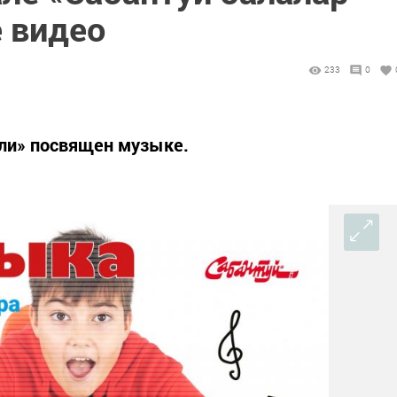
 видео
233
0
ли» посвящен музыке.