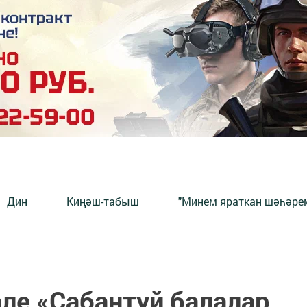
Дин
Киңәш-табыш
"Минем яраткан шәһәрем
ле «Сабантуй балалар