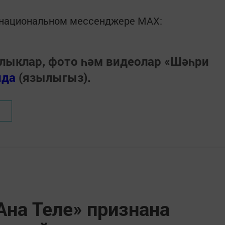
в национальном мессенджере MАХ:
лыклар, фото һәм видеолар «Шәһри
нда
(язылыгыз).
Ана Теле» признана