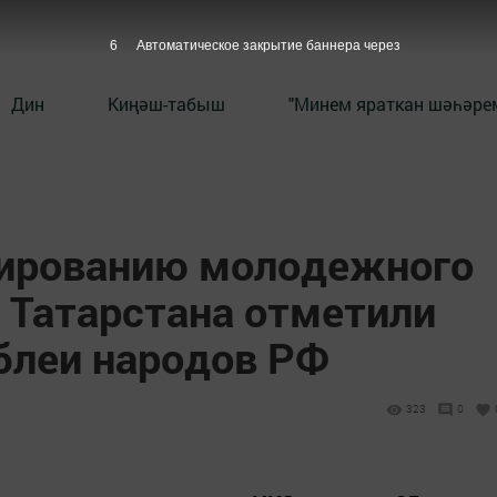
5
Автоматическое закрытие баннера через
Дин
Киңәш-табыш
"Минем яраткан шәһәрем
мированию молодежного
 Татарстана отметили
блеи народов РФ
323
0