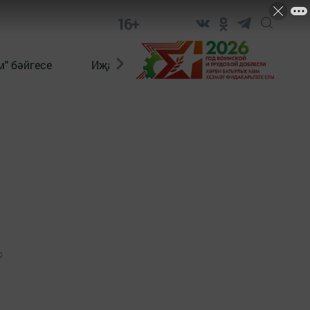
16+
" бәйгесе
Иҗат
Реклама
Онлайн язы
0