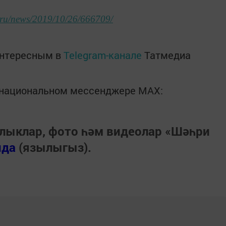
m.ru/news/2019/10/26/666709/
интересным в
Telegram-канале
Татмедиа
в национальном мессенджере MАХ:
лыклар, фото һәм видеолар «Шәһри
нда
(язылыгыз).