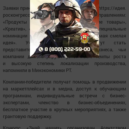
Заявки принимаются на крауд-платформе https://идея.
росконгресс. рф/brand по пяти направлениям:
«Продукты и питание», «Потребительские товары»,
«Креатив», «ИТ», «Высокие технологии». Специальные
номинации конкурса — «Инклюзия» и «Самая смелая
идея». Участниками конкурса могут стать
представители малого и среднего бизнеса, чьи
компании демонстрируют устойчивые темпы роста
и высокую степень локализации производства,
напомнили в Минэкономики РТ.
Компании-победители получат помощь в продвижении
на маркетплейсах и в медиа, доступ к обучающим
программам, индивидуальные встречи с бизнес-
экспертами, членство в бизнес-объединениях,
бесплатное участие в крупных мероприятиях, а также
грантовую поддержку.
Конкурс «Знай наших» организован Агентством