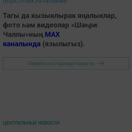
https://max.ru/tatmedia
Тагы да кызыклырак яңалыклар,
фото һәм видеолар «Шәһри
Чаллы»ның
MAX
каналында
(язылыгыз).
Перейти на страницу новости
ЦЕНТРАЛЬНЫЕ НОВОСТИ