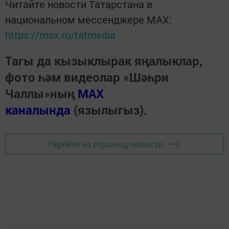
Читайте новости Татарстана в
национальном мессенджере MАХ:
https://max.ru/tatmedia
Тагы да кызыклырак яңалыклар,
фото һәм видеолар «Шәһри
Чаллы»ның
MAX
каналында
(язылыгыз).
Перейти на страницу новости