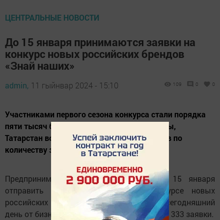
ЦЕНТРАЛЬНЫЕ НОВОСТИ
До 15 января принимаются заявки на
конкурс новых российских брендов
«Знай наших»
admin,
11 гыйнвар 2024 - 15:10
109
0
0
Участниками первого сезона конкурса стали порядка
пяти тысяч брендов из всех регионов страны,
Татарстан вошел в десятку лучших регионов по
количеству заявок.
Предприниматели Татарстана могут до 15 января
отправить заявку на участие в конкурсе новых
российских брендов «Знай наших». На сегодняшний
день от бизнесменов республики поступило 333 заявки.