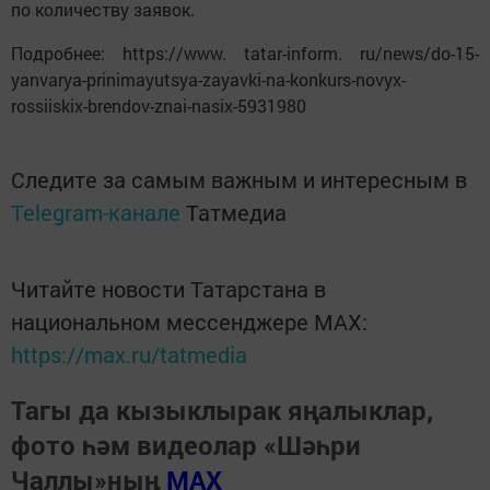
по количеству заявок.
Подробнее: https://www. tatar-inform. ru/news/do-15-
yanvarya-prinimayutsya-zayavki-na-konkurs-novyx-
rossiiskix-brendov-znai-nasix-5931980
Следите за самым важным и интересным в
Telegram-канале
Татмедиа
Читайте новости Татарстана в
национальном мессенджере MАХ:
https://max.ru/tatmedia
Тагы да кызыклырак яңалыклар,
фото һәм видеолар «Шәһри
Чаллы»ның
MAX