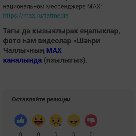
национальном мессенджере MАХ:
https://max.ru/tatmedia
Тагы да кызыклырак яңалыклар,
фото һәм видеолар «Шәһри
Чаллы»ның
MAX
каналында
(язылыгыз).
Оставляйте реакции
0
0
0
0
0