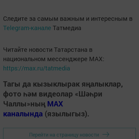
Следите за самым важным и интересным в
Telegram-канале
Татмедиа
Читайте новости Татарстана в
национальном мессенджере MАХ:
https://max.ru/tatmedia
Тагы да кызыклырак яңалыклар,
фото һәм видеолар «Шәһри
Чаллы»ның
MAX
каналында
(язылыгыз).
Перейти на страницу новости