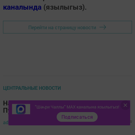
каналында
(язылыгыз).
Перейти на страницу новости
ЦЕНТРАЛЬНЫЕ НОВОСТИ
Начал работу предвыборный сайт
"Шәһри Чаллы" MAX каналына язылыгыз!
Путина
Подписаться
admin,
29 декабрь 2023 - 13:56
113
0
0