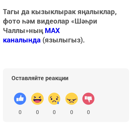
Тагы да кызыклырак яңалыклар,
фото һәм видеолар «Шәһри
Чаллы»ның
MAX
каналында
(язылыгыз).
Оставляйте реакции
0
0
0
0
0