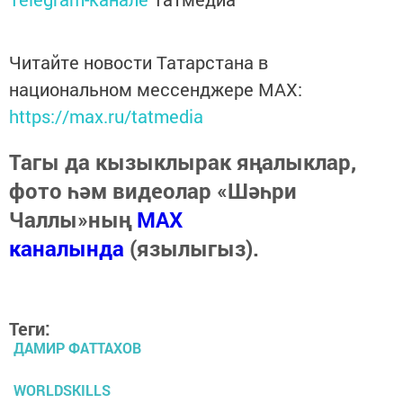
Читайте новости Татарстана в
национальном мессенджере MАХ:
https://max.ru/tatmedia
Тагы да кызыклырак яңалыклар,
фото һәм видеолар «Шәһри
Чаллы»ның
MAX
каналында
(язылыгыз).
Теги:
ДАМИР ФАТТАХОВ
WORLDSKILLS