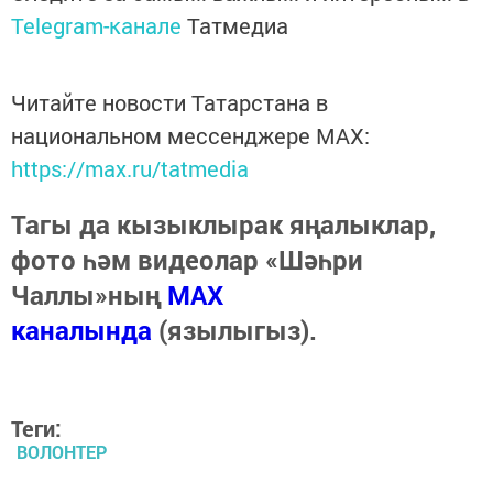
Telegram-канале
Татмедиа
Читайте новости Татарстана в
национальном мессенджере MАХ:
https://max.ru/tatmedia
Тагы да кызыклырак яңалыклар,
фото һәм видеолар «Шәһри
Чаллы»ның
MAX
каналында
(язылыгыз).
Теги:
ВОЛОНТЕР