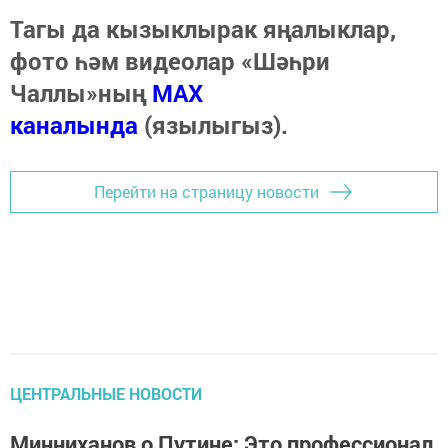
Тагы да кызыклырак яңалыклар,
фото һәм видеолар «Шәһри
Чаллы»ның
MAX
каналында
(язылыгыз).
Перейти на страницу новости
ЦЕНТРАЛЬНЫЕ НОВОСТИ
Минниханов о Путине: Это профессионал