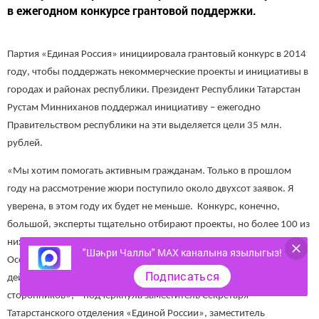
в ежегодном конкурсе грантовой поддержки.
Партия «Единая Россия» инициировала грантовый конкурс в 2014
году, чтобы поддержать некоммерческие проекты и инициативы в
городах и районах республики. Президент Республики Татарстан
Рустам Минниханов поддержал инициативу – ежегодно
Правительством республики на эти выделяется цели 35 млн.
рублей.
«Мы хотим помогать активным гражданам. Только в прошлом
году на рассмотрение жюри поступило около двухсот заявок. Я
уверена, в этом году их будет не меньше. Конкурс, конечно,
большой, эксперты тщательно отбирают проекты, но более 100 из
них все-таки находят поддержку и получают грантовые средства.
"Шәһри Чаллы" MAX каналына язылыгыз!
Особенно ценятся проекты, которые имеют долгосрочное
Подписаться
действие, помогают вырастить крылья за спиной, объединяют
сторонников», – подчеркнула заместитель Секретаря
Татарстанского отделения «Единой России», заместитель