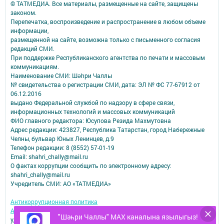
© ТАТМЕДИА. Все материалы, размещенные на сайте, защищены
законом.
Перепечатка, воспроизведение и распространение в любом объеме
информации,
размещенной на сайте, возможна только с письменного согласия
редакций СМИ.
При поддержке Республиканского агентства по печати и массовым
коммуникациям.
Наименование СМИ: Шəhри Чаллы
№ свидетельства о регистрации СМИ, дата: ЭЛ № ФС 77-67912 от
06.12.2016
выдано Федеральной службой по надзору в сфере связи,
информационных технологий и массовых коммуникаций
ФИО главного редактора: Юсупова Резида Махмутовна
Адрес редакции: 423827, Республика Татарстан, город Набережные
Челны, бульвар Юных Ленинцев, д.9
Телефон редакции: 8 (8552) 57-01-19
Email: shahri_chally@mail.ru
О фактах коррупции сообщить по электронному адресу:
shahri_chally@mail.ru
Учредитель СМИ: АО «ТАТМЕДИА»
Антикоррупционная политика
АО «ТАТМЕДИА» использует «cookie»
для персонализации сервисов и
"Шәһри Чаллы" MAX каналына язылыгыз!
удобства пользователей сайтом.