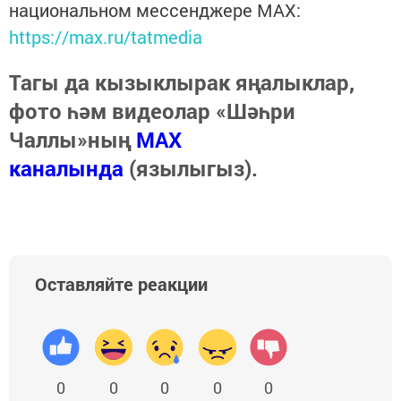
национальном мессенджере MАХ:
https://max.ru/tatmedia
Тагы да кызыклырак яңалыклар,
фото һәм видеолар «Шәһри
Чаллы»ның
MAX
каналында
(язылыгыз).
Оставляйте реакции
0
0
0
0
0