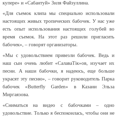
купере
»
и
«
Сабантуй
»
Зиля Файзуллина.
«
Для съемок клипа мы специально использовали
настоящих
живых тропических
бабочек. У нас уже
есть опыт использования настоящих голубей во
время съемок.
На этот раз решили пригласить
бабочек
»
, – говорят организаторы.
«
Мы с удовольствием привезли бабочек. Ведь и
наш сын очень любит
«
СалаваТік
»
ов, изучает их
песни. А наши бабочки, я надеюсь, еще больше
украсят эту песню
»
,
–
говорит руководитель Парка
бабочек
«
Butterfly Garden
»
в Казани Эльза
Миргаязова.
«
Сниматься
на видео с бабочками – одно
удовольствие. Только я беспокоилась, чтобы они не