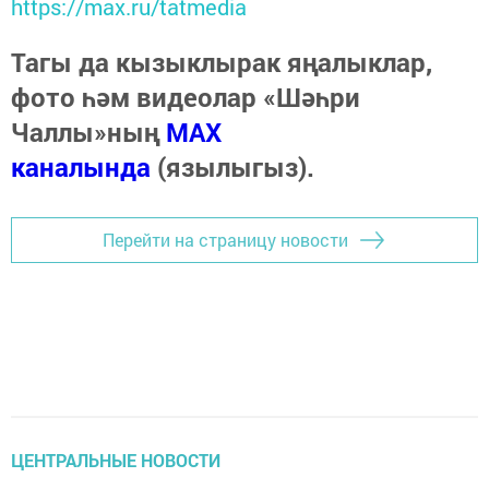
https://max.ru/tatmedia
Тагы да кызыклырак яңалыклар,
фото һәм видеолар «Шәһри
Чаллы»ның
MAX
каналында
(язылыгыз).
Перейти на страницу новости
ЦЕНТРАЛЬНЫЕ НОВОСТИ