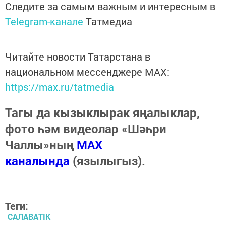
Следите за самым важным и интересным в
Telegram-канале
Татмедиа
Читайте новости Татарстана в
национальном мессенджере MАХ:
https://max.ru/tatmedia
Тагы да кызыклырак яңалыклар,
фото һәм видеолар «Шәһри
Чаллы»ның
MAX
каналында
(язылыгыз).
Теги:
САЛАВАTIK