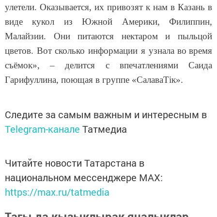
улетели. Оказывается, их привозят к нам в Казань в
виде кукол из Южной Америки, Филиппин,
Малайзии. Они питаются нектаром и пыльцой
цветов. Вот сколько информации я узнала во
время
съ
ё
мок
»
, –
делится с впечатлениями
Саида
Гарифуллина, поющая в группе
«
СалаваТік».
Следите за самым важным и интересным в
Telegram-канале
Татмедиа
Читайте новости Татарстана в
национальном мессенджере MАХ:
https://max.ru/tatmedia
Тагы да кызыклырак яңалыклар,