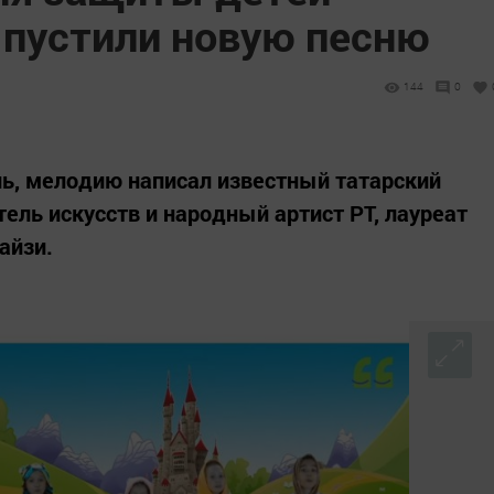
ыпустили новую песню
144
0
ль, мелодию написал известный татарский
ель искусств и народный артист РТ, лауреат
айзи.