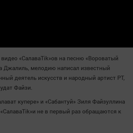
 видео «СалаваTik»ов на песню «Вороватый
уса Джалиль, мелодию написал известный
нный деятель искусств и народный артист РТ,
аудат Файзи.
лават купере» и «Сабантуй» Зиля Файзуллина
 «СалаваТіk»и не в первый раз обращаются к