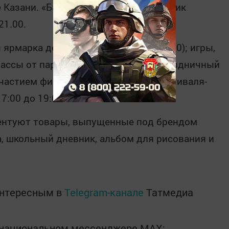
 Казани. «Балачак бәйрәме» («Праздник
21.00.
 ярмарка детских товаров (10:00-21:00); игры,
ассы от партнеров (15:00-18:00). Праздничный
 участием финалистов вокального фестиваля-
7:00 до 19:00.
зентуют товары, выпущенные под брендом
а, школьный дневник, альбом для рисования и
интересным в
Telegram-канале
Татмедиа
в национальном мессенджере MАХ: