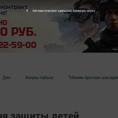
3
Автоматическое закрытие баннера через
Дин
Киңәш-табыш
"Минем яраткан шәһәрем
ня защиты детей