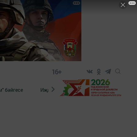
16+
" бәйгесе
Иҗат
Реклама
Онлайн язы