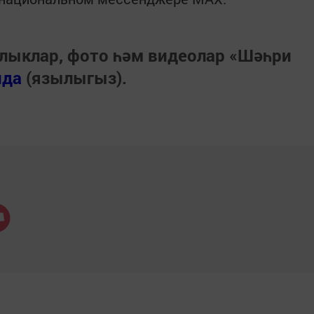
лыклар, фото һәм видеолар «Шәһри
нда
(язылыгыз).