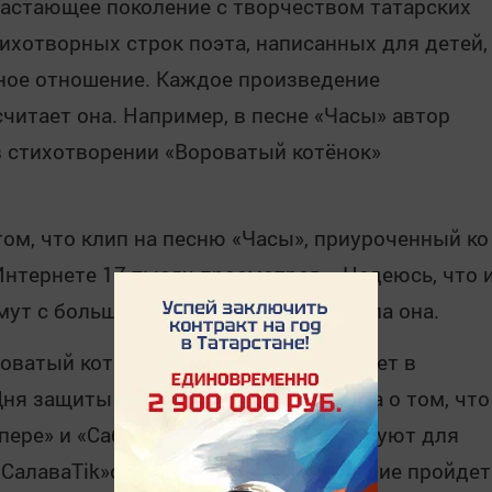
растающее поколение с творчеством татарских
тихотворных строк поэта, написанных для детей,
ное отношение. Каждое произведение
считает она. Например, в песне «Часы» автор
в стихотворении «Вороватый котёнок»
том, что клип на песню «Часы», приуроченный ко
Интернете 17 тысяч просмотров. «Надеюсь, что 
ут с большим интересом», – отметила она.
роватый котёнок» выложили в Интернет в
я защиты детей. Главред напомнила о том, что
пере» и «Сабантуй» ежегодно организуют для
СалаваТіk»ов. В этом году мероприятие пройдет