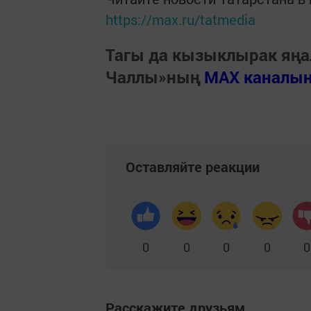
https://max.ru/tatmedia
Тагы да кызыклырак яңа
Чаллы»ның
MAX каналы
Оставляйте реакции
0
0
0
0
0
Расскажите друзьям