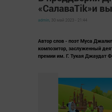
«СалаваTik»и в
admin,
30 май 2023 - 21:44
Автор слов - поэт Муса Джали
композитор, заслуженный деят
премии им. Г. Тукая Джаудат Ф