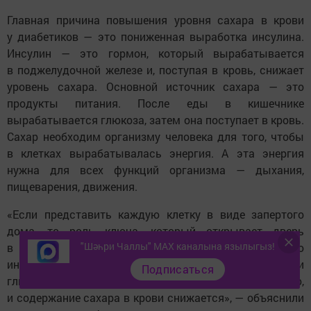
Главная причина повышения уровня сахара в крови
у диабетиков — это пониженная выработка инсулина.
Инсулин — это гормон, который вырабатывается
в поджелудочной железе и, поступая в кровь, снижает
уровень сахара. Основной источник сахара — это
продукты питания. После еды в кишечнике
вырабатывается глюкоза, затем она поступает в кровь.
Сахар необходим организму человека для того, чтобы
в клетках вырабатывалась энергия. А эта энергия
нужна для всех функций организма — дыхания,
пищеварения, движения.
«Если представить каждую клетку в виде запертого
дома, то роль ключа, который открывает дверь
"Шәһри Чаллы" MAX каналына язылыгыз!
в клетку, будет играть именно инсулин. В открытую
инсулином клетку начинает поступать из крови
Подписаться
глюкоза, которая превращается в энергию,
и содержание сахара в крови снижается», — объяснили