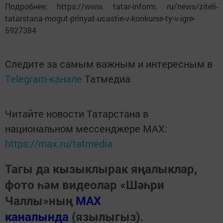
Подробнее: https://www. tatar-inform. ru/news/ziteli-
tatarstana-mogut-prinyat-ucastie-v-konkurse-ty-v-igre-
5927384
Следите за самым важным и интересным в
Telegram-канале
Татмедиа
Читайте новости Татарстана в
национальном мессенджере MАХ:
https://max.ru/tatmedia
Тагы да кызыклырак яңалыклар,
фото һәм видеолар «Шәһри
Чаллы»ның
MAX
каналында
(язылыгыз).