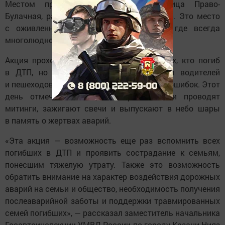
Местом проведения акции стала улица Право-
Булачная, расположенная в центре города. Это место
с оживленным транспортным потоком, где всегда
многолюдно.
Акция проходит не только в память о тех, кто погиб
в ДТП, но и служит напоминанием для водителей
и пешеходов о том, что дорога не прощает ошибок. Этот
день отмечают во всем мире — люди проводят
митинги, зажигают свечи и выпускают в небо шары
в память о жертвах аварий.
«Эта акция — возможность еще раз вспомнить всех
погибших в ДТП и проявить сострадание к семьям,
понесшим тяжелую утрату. Также это возможность
обратить внимание на характер воздействия дорожных
аварий на семьи и общество, необходимость получения
послеаварийной заботы и поддержки травмированных
семей погибших», — рассказал заместитель начальника
Госавтоинспекции УМВД России по городу Казани Нияз