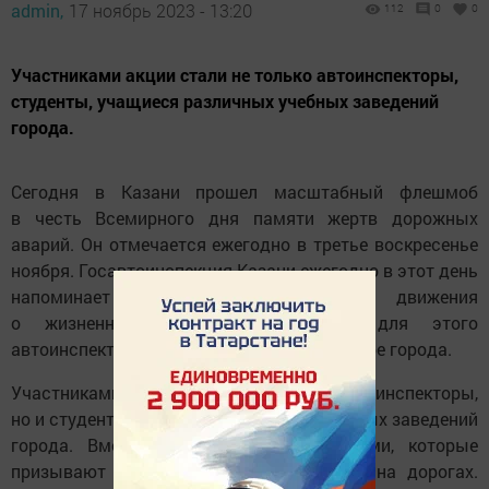
admin,
17 ноябрь 2023 - 13:20
112
0
0
Участниками акции стали не только автоинспекторы,
студенты, учащиеся различных учебных заведений
города.
Сегодня в Казани прошел масштабный флешмоб
в честь Всемирного дня памяти жертв дорожных
аварий. Он отмечается ежегодно в третье воскресенье
ноября. Госавтоинспекция Казани ежегодно в этот день
напоминает участникам дорожного движения
о жизненно важных правилах — для этого
автоинспекторы устраивают акцию в центре города.
Участниками акции стали не только автоинспекторы,
но и студенты, учащиеся различных учебных заведений
города. Вместе они вышли с плакатами, которые
призывают водителей быть осторожнее на дорогах.