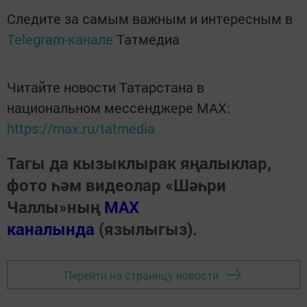
Следите за самым важным и интересным в
Telegram-канале
Татмедиа
Читайте новости Татарстана в
национальном мессенджере MАХ:
https://max.ru/tatmedia
Тагы да кызыклырак яңалыклар,
фото һәм видеолар «Шәһри
Чаллы»ның
MAX
каналында
(язылыгыз).
Перейти на страницу новости