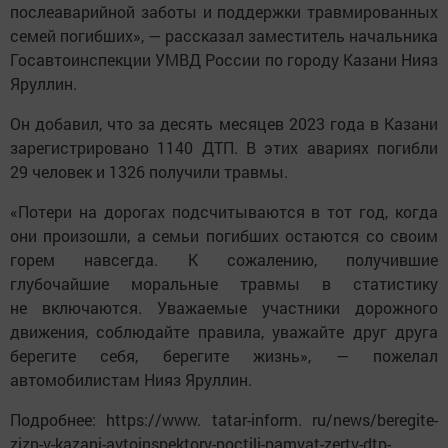
послеаварийной заботы и поддержки травмированных
семей погибших», — рассказал заместитель начальника
Госавтоинспекции УМВД России по городу Казани Нияз
Яруллин.
Он добавил, что за десять месяцев 2023 года в Казани
зарегистрировано 1140 ДТП. В этих авариях погибли
29 человек и 1326 получили травмы.
«Потери на дорогах подсчитываются в тот год, когда
они произошли, а семьи погибших остаются со своим
горем навсегда. К сожалению, получившие
глубочайшие моральные травмы в статистику
не включаются. Уважаемые участники дорожного
движения, соблюдайте правила, уважайте друг друга
берегите себя, берегите жизнь», — пожелал
автомобилистам Нияз Яруллин.
Подробнее: https://www. tatar-inform. ru/news/beregite-
zizn-v-kazani-avtoinspektory-poctili-pamyat-zertv-dtp-