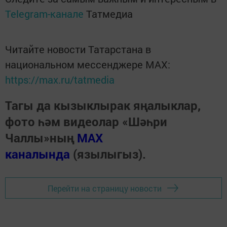
Telegram-канале
Татмедиа
Читайте новости Татарстана в
национальном мессенджере MАХ:
https://max.ru/tatmedia
Тагы да кызыклырак яңалыклар,
фото һәм видеолар «Шәһри
Чаллы»ның
MAX
каналында
(язылыгыз).
Перейти на страницу новости