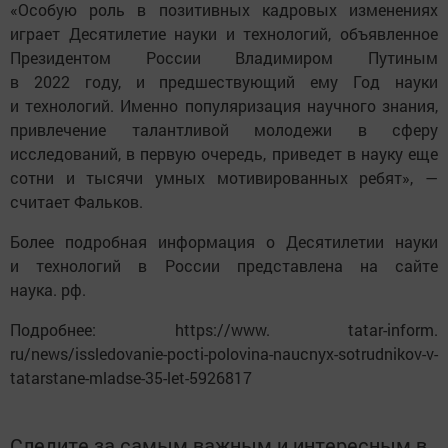
«Особую роль в позитивных кадровых изменениях
играет Десятилетие науки и технологий, объявленное
Президентом России Владимиром Путиным
в 2022 году, и предшествующий ему Год науки
и технологий. Именно популяризация научного знания,
привлечение талантливой молодежи в сферу
исследований, в первую очередь, приведет в науку еще
сотни и тысячи умных мотивированных ребят», —
считает Фальков.
Более подробная информация о Десятилетии науки
и технологий в России представлена на сайте
наука. рф.
Подробнее: https://www. tatar-inform.
ru/news/issledovanie-pocti-polovina-naucnyx-sotrudnikov-v-
tatarstane-mladse-35-let-5926817
Следите за самым важным и интересным в