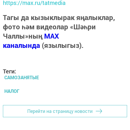
https://max.ru/tatmedia
Тагы да кызыклырак яңалыклар,
фото һәм видеолар «Шәһри
Чаллы»ның
MAX
каналында
(язылыгыз).
Теги:
САМОЗАНЯТЫЕ
НАЛОГ
Перейти на страницу новости