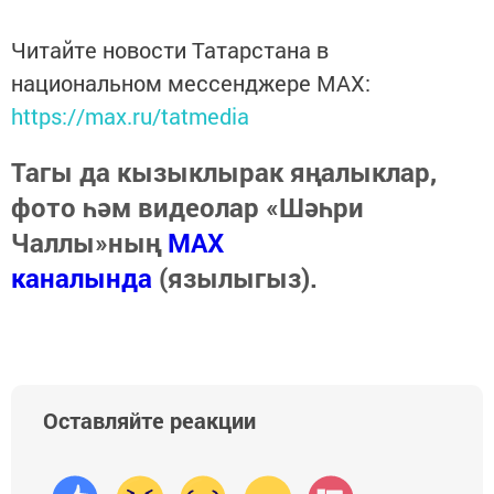
Читайте новости Татарстана в
национальном мессенджере MАХ:
https://max.ru/tatmedia
Тагы да кызыклырак яңалыклар,
фото һәм видеолар «Шәһри
Чаллы»ның
MAX
каналында
(язылыгыз).
Оставляйте реакции