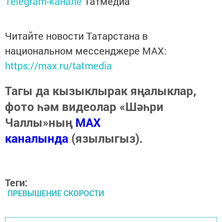
Telegram-канале
Татмедиа
Читайте новости Татарстана в
национальном мессенджере MАХ:
https://max.ru/tatmedia
Тагы да кызыклырак яңалыклар,
фото һәм видеолар «Шәһри
Чаллы»ның
MAX
каналында
(язылыгыз).
Теги:
ПРЕВЫШЕНИЕ СКОРОСТИ