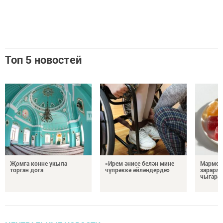
Топ 5 новостей
Җомга көнне укыла
«Ирем әнисе белән мине
Мармел
торган дога
чүпрәккә әйләндерде»
зарарл
чыгара