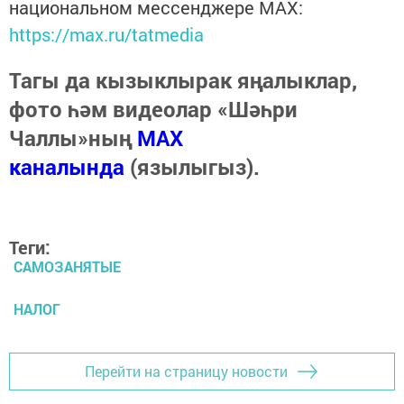
национальном мессенджере MАХ:
https://max.ru/tatmedia
Тагы да кызыклырак яңалыклар,
фото һәм видеолар «Шәһри
Чаллы»ның
MAX
каналында
(язылыгыз).
Теги:
САМОЗАНЯТЫЕ
НАЛОГ
Перейти на страницу новости