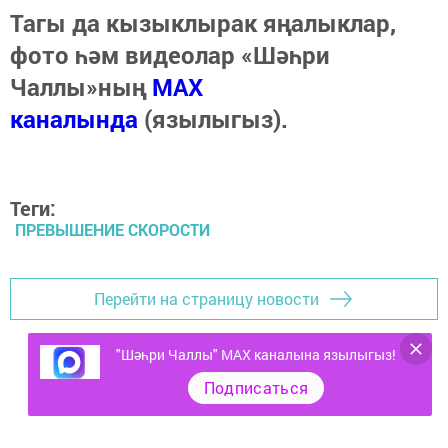
Тагы да кызыклырак яңалыклар,
фото һәм видеолар «Шәһри
Чаллы»ның
MAX
каналында
(язылыгыз).
Теги:
ПРЕВЫШЕНИЕ СКОРОСТИ
Перейти на страницу новости
"Шәһри Чаллы" MAX каналына язылыгыз!
Подписаться