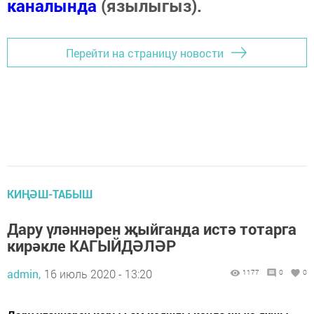
каналында
(язылыгыз).
Перейти на страницу новости
КИҢӘШ-ТАБЫШ
Дару үләннәрен җыйганда истә тотарга
кирәкле КАГЫЙДӘЛӘР
admin,
16 июль 2020 - 13:20
1177
0
0