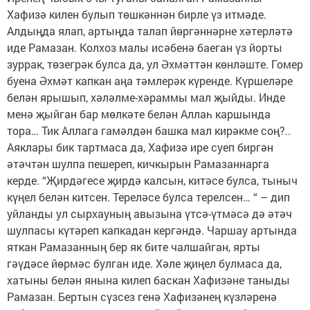
Хафизә килен булып төшкәннән бирле үз итмәде.
Алдыңда ялап, артыңда талап йөргәннәрне хәтерләтә
иде Рамазан. Колхоз малы исәбенә баеган үз йорты
зуррак, төзегрәк булса да, ул Әхмәттән көнләште. Гомер
буена Әхмәт капкан аңа тәмлерәк күренде. Күршеләре
белән ярышып, хәләлме-хәраммы мал җыйды. Инде
менә җыйган бар мөлкәте белән Аллаһ каршында
тора… Тик Аллага гамәлдән башка мал кирәкме соң?..
Аяклары бик тартмаса да, Хафизә ире суеп биргән
әтәчтән шулпа пешереп, кичкырын Рамазаннарга
керде. “Җирдәгесе җирдә калсын, китәсе булса, тыныч
күңел белән китсен. Тереләсе булса терелсен… “ – дип
уйланды ул сырхауның авызына үтсә-үтмәсә дә әтәч
шулпасы күтәреп капкадан кергәндә. Чаршау артында
яткан Рамазанның бер як бите чалшайган, ярты
гәүдәсе йөрмәс булган иде. Хәле җиңел булмаса да,
хатыны белән янына килеп баскан Хафизәне таныды
Рамазан. Бертын сүзсез генә Хафизәнең күзләренә