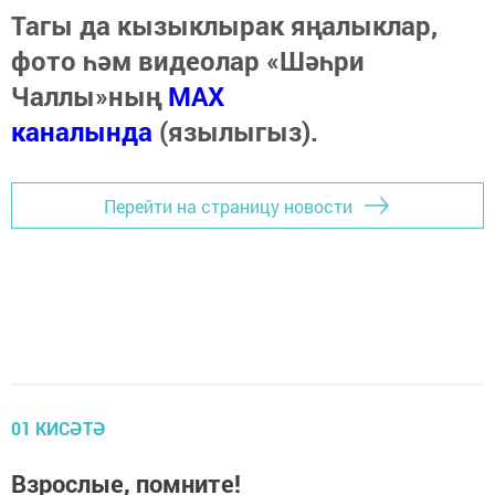
Тагы да кызыклырак яңалыклар,
фото һәм видеолар «Шәһри
Чаллы»ның
MAX
каналында
(язылыгыз).
Перейти на страницу новости
01 КИСӘТӘ
Взрослые, помните!