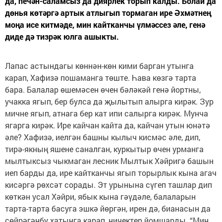
да, печән-саламсыз да диярлек торып калды. Болай да
дөнья көтәргә артык атлыгып тормаган ире Әхмәтнең
моңа исе китмәде, мин кайтканчы үлмәссез әле, генә
диде дә тизрәк юлга ашыкты.
Лапас астындагы көннән-көн кими барган утынга
карап, Хафизә пошаманга төште. Һава көзгә тарта
бара. Балалар өшемәсен өчен бәләкәй генә йортны,
учакка ягып, бер булса да җылытып алырга кирәк. Зур
мичне ягып, атнага бер кат ипи салырга кирәк. Мунча
ягарга кирәк. Ире кайчан кайта да, кайчан утын юнәтә
әле? Хафизә, иелгән башны кылыч кисмәс әле, дип,
тирә-якның яшене саналган, куркытыр өчен урманга
мылтыксыз чыкмаган лесник Мылтык Хәйригә башын
иеп барды да, ире кайтканчы ягып торырлык кына агач
кисәргә рөхсәт сорады. Эт урынына сүгеп ташлар дип
көткән усал Хәйри, ябык кына гәүдәле, балаларын
тарта-тарта басуга эшкә йөргән, ирен дә, бианасын да
сөйрәгәнбу хатынга карап, ничектер йомшарды. “Мин