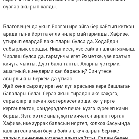
сүзләр акырып калды.
Благовещенда укып йөргән ире айга бер кайтып киткән
арада гына йортта әллә ниләр майтармады. Хафизә,
утырып елардай вакытлары булса да, Ходайдан
сабырлык сорады. Нишлисең, үзе сайлап алган язмыш.
Чирләш булса да, гармунчы егет Әхмәткә, үзе яратып
кияүгә чыкты. Дүрт бала тапты. Аларны үстерми,
ашатмый, киендерми кая барасың? Син үтәсе
авырлыкны беркем дә үтмәс…
Җәй көне сырхау ире һәм кул арасына керә башлаган
балалары белән бераз якын-тирәдән ике кәҗәгә,
сарыкларга печән хәстәрләсәләр дә, көтү иртә
кергәнлектән, сәндерәдәге печән күзгә күренеп кими
барды. Язга хәтле аның җитмәячәген аңлап торган
Хафизә, ике зуррак баласын ияртеп, колхоз басуында
калган саламын бауга бәйләп, кичкырын бер-ике
тапкыр иңнәренә күтәреп алып кайтты. Салам белән