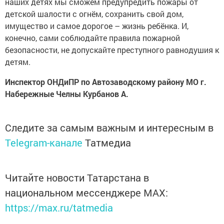
наших детях мы сможем предупредить пожары от
детской шалости с огнём, сохранить свой дом,
имущество и самое дорогое – жизнь ребёнка. И,
конечно, сами соблюдайте правила пожарной
безопасности, не допускайте преступного равнодушия к
детям.
Инспектор ОНДиПР по Автозаводскому району МО г.
Набережные Челны Курбанов А.
Следите за самым важным и интересным в
Telegram-канале
Татмедиа
Читайте новости Татарстана в
национальном мессенджере MАХ:
https://max.ru/tatmedia