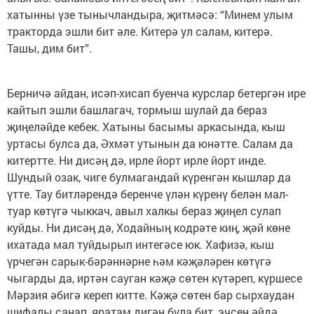
хатынны үзе тынычландыра, җитмәсә: “Минем улым
тракторда эшли бит әле. Китерә ул салам, китерә.
Ташы, дим бит”.
Берничә айдан, исәп-хисап буенча курслар бетергән ире
кайтып эшли башлагач, тормыш шулай да бераз
җиңеләйде кебек. Хатыны басымы аркасында, кыш
уртасы булса да, Әхмәт утынын да юнәтте. Салам да
китертте. Ни дисәң дә, ирле йорт ирле йорт инде.
Шундый озак, чиге булмагандай күренгән кышлар да
үтте. Тау битләрендә беренче үлән күренү белән мал-
туар көтүгә чыккач, авыл халкы бераз җиңел сулап
куйды. Ни дисәң дә, Ходайның кодрәте киң, җәй көне
ихатада мал туйдырып интегәсе юк. Хафизә, кыш
үрчегән сарык-бәрәннәрне һәм кәҗәләрен көтүгә
чыгарды да, иртән сауган кәҗә сөтен күтәреп, күршесе
Мәрзия әбигә кереп китте. Кәҗә сөтен бар сырхаудан
шифалы санап, яратам дигән була бит, эчсен әйдә,