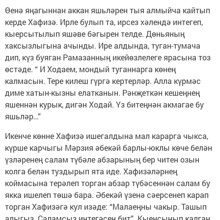
Өенә яңагыннан аккан яшьләрен тыя алмыйча кайтып
керде Хафизә. Ирле булып та, ирсез хәлендә интегеп,
кыерсытылып яшәве бәгырен телде. Дөньяның
хаксызлыгына ачынды. Ире алдында, туган-тумача
дип, күз буяган Рамазанның икейөзлелеге ярасына тоз
өстәде. “ И Ходаем, мондый туганнарга көнең
калмасын. Тере килеш гүргә кертерләр. Алла күрмәс
диме хатын-кызны елатканын. Рәнҗеткән кешеңнең
яшеннән курык, дигән Ходай. Үз битеңнән акмагае бу
яшьләр…”
Икенче көнне Хафизә ишегалдына мал карарга чыкса,
күрше карчыгы Мәрзия әбекәй барлы-юклы көче белән
үзләренең салам түбәле абзарының бер читен озын
колга белән туздырып ята иде. Хафизәләрнең
коймасына терәлеп торган абзар түбәсеннән салам бу
якка ишелеп төшә бара. Әбекәй үзенә сәерсенеп карап
торган Хафизәгә кул изәде: “Малаеңны чакыр. Ташып
алыгыз. Саламсыз интегәсең бит”. Кыенсынып калган