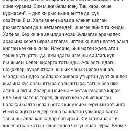
сине күрмим. Син мине белмисең. Тик, кара, кеше
күрмәсен”, – дип кырыс кына әйтте дә, сүз
озайтмыйча, Хафизәнең һавада эленеп калган
рәхмәтләрен дә ишетмәгәндәй, ишеген ябып та куйды.
Хафизә, бер кичне авылдан ерак булмаган әрәмәлек
арасына кереп бераз атлагач, иптәшкә дип ияртеп алып
килгән кечкенә кызы Илүсәне, бишмәтен җәеп, агач
төбенә утыртты да, якындагы агачны сайлап, кул
пычкысы белән кисәргә тотынды. Аяк астындагы
бөҗәкләр, аунап яткан чыбык-чабык белән уйнап,
үзалдына нидер сөйләнә-сөйләнә утырган дүрт яшьлек
кызына күз салыштыра-салыштыра, тагын бер-ике
агачны екты. Хәзер иң кыены – ботак кисәргә кирәк
иде. Бишмәтенә төреп, яшереп кенә алып килгән
бәләкәй балта белән ботак кисү кыен күренми хатынга.
Ә менә эңгер-меңгер төшә башлаган урманда балта
тавышы әллә кая кадәр яңгырый. Качып кына агач
кисеп яткан хатын кеше килеп чыгуыннан курка. Күпме