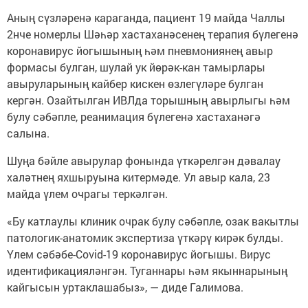
Аның сүзләренә караганда, пациент 19 майда Чаллы
2нче номерлы Шәһәр хастаханәсенең терапия бүлегенә
коронавирус йогышының һәм пневмониянең авыр
формасы булган, шулай ук йөрәк-кан тамырлары
авыруларының кайбер кискен өзлегүләре булган
кергән. Озайтылган ИВЛда торышның авырлыгы һәм
булу сәбәпле, реанимация бүлегенә хастаханәгә
салына.
Шуңа бәйле авырулар фонында үткәрелгән дәвалау
халәтнең яхшыруына китермәде. Ул авыр кала, 23
майда үлем очрагы теркәлгән.
«Бу катлаулы клиник очрак булу сәбәпле, озак вакытлы
патологик-анатомик экспертиза үткәрү кирәк булды.
Үлем сәбәбе-Covid-19 коронавирус йогышы. Вирус
идентификацияләнгән. Туганнары һәм якыннарының
кайгысын уртаклашабыз», — диде Галимова.