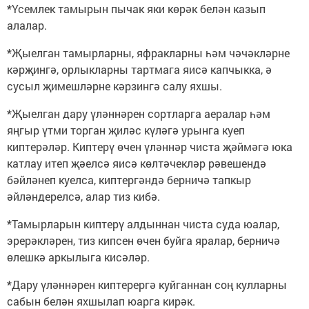
*Үсемлек тамырын пычак яки көрәк белән казып
алалар.
*Җыелган тамырларны, яфракларны һәм чәчәкләрне
кәрҗингә, орлыкларны тартмага яисә капчыкка, ә
сусыл җимешләрне кәрзингә салу яхшы.
*Җыелган дару үләннәрен сортларга аералар һәм
яңгыр үтми торган җиләс күләгә урынга куеп
киптерәләр. Киптерү өчен үләннәр чиста җәймәгә юка
катлау итеп җәелсә яисә көлтәчекләр рәвешендә
бәйләнеп куелса, киптергәндә берничә тапкыр
әйләндерелсә, алар тиз кибә.
*Тамырларын киптерү алдыннан чиста суда юалар,
эрерәкләрен, тиз кипсен өчен буйга яралар, берничә
өлешкә аркылыга кисәләр.
*Дару үләннәрен киптерергә куйганнан соң кулларны
сабын белән яхшылап юарга кирәк.