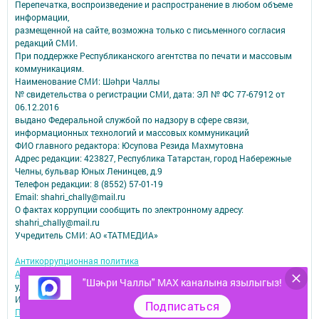
Перепечатка, воспроизведение и распространение в любом объеме
информации,
размещенной на сайте, возможна только с письменного согласия
редакций СМИ.
При поддержке Республиканского агентства по печати и массовым
коммуникациям.
Наименование СМИ: Шəhри Чаллы
№ свидетельства о регистрации СМИ, дата: ЭЛ № ФС 77-67912 от
06.12.2016
выдано Федеральной службой по надзору в сфере связи,
информационных технологий и массовых коммуникаций
ФИО главного редактора: Юсупова Резида Махмутовна
Адрес редакции: 423827, Республика Татарстан, город Набережные
Челны, бульвар Юных Ленинцев, д.9
Телефон редакции: 8 (8552) 57-01-19
Email: shahri_chally@mail.ru
О фактах коррупции сообщить по электронному адресу:
shahri_chally@mail.ru
Учредитель СМИ: АО «ТАТМЕДИА»
Антикоррупционная политика
АО «ТАТМЕДИА» использует «cookie»
для персонализации сервисов и
"Шәһри Чаллы" MAX каналына язылыгыз!
удобства пользователей сайтом.
Использование «cookie» можно отменить в настройках браузера.
Подписаться
Политика конфиденциальности