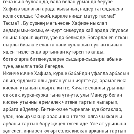
генә кыю булсаң да, бала белән урманда берүзе.
Хафизә эшләгән арада кызының нидер тәтелдәвенә
колак салды: “Әнкәй, карале нинди матур тасма!”
Тасма?.. Бу сүзнең мәгънәсен Хафизә ныклап
аңладымы-юкмы, өч-дүрт сикерүдә кай арада Илүсәсе
янына барып җитте, үзе дә белмәде. Бөгәрләнеп яткан
сырлы бизәкле еланга нәни кулларын сузган кызын
яшен тизлегендә артыннан күтәреп тә алды,
ботакларга битен-күзләрен сыдыра-сыдыра, абына-
түнә, авылга таба йөгерде.
Икенче кичне Хафизә, күрше бабайдан уфалла арбасын
алып, ярдәмгә олы дигән улын ияртте дә, әрәмәлеккә
кискән утынын алырга китте. Кичәге еланлы урынны
сак-сак, курка-курка гына үтә-үтә, улы Мансур белән
кискән утынны әрәмәлек читенә тартып чыгарып,
арбага өйделәр. Битне-күзне тырнаган куе ботаклар,
үлән, чокыр-чакыр арасыннан тигез юлга чыкканчы
арбаны тартып бару җиңел түгел иде. Үзе ат урынына
җигелеп, иңнәрен күгәртерлек кискән арканны тартып