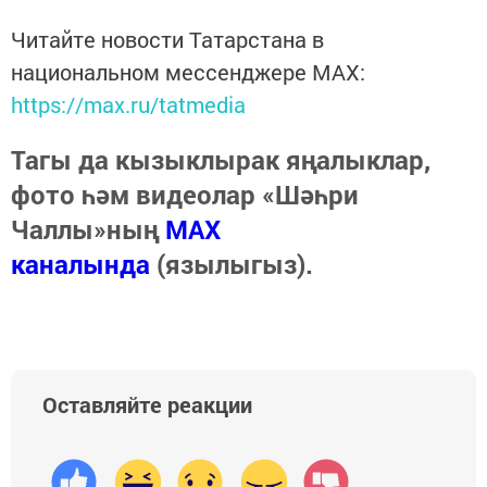
Читайте новости Татарстана в
национальном мессенджере MАХ:
https://max.ru/tatmedia
Тагы да кызыклырак яңалыклар,
фото һәм видеолар «Шәһри
Чаллы»ның
MAX
каналында
(язылыгыз).
Оставляйте реакции