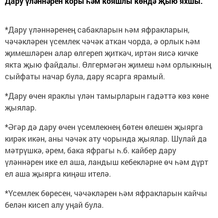
Дару үләннәрен коры һәм кояшлы көндә җыю яхшы.
*Дару үләннәренең сабакларын һәм яфракларын,
чәчәкләрен үсемлек чәчәк аткан чорда, ә орлык һәм
җимешләрен алар өлгереп җиткәч, иртән яисә кичке
якта җыю файдалы. Өлгермәгән җимеш һәм орлыкның
сыйфаты начар була, дару ясарга ярамый.
*Дару өчен яраклы үлән тамырларын гадәттә көз көне
җыялар.
*Әгәр дә дару өчен үсемлекнең бөтен өлешен җыярга
кирәк икән, аны чәчәк ату чорында җыялар. Шулай да
мәтрүшкә, әрем, бака яфрагы һ.б. кайбер дару
үләннәрен ике ел аша, ландыш кебекләрне өч һәм дүрт
ел аша җыярга киңәш ителә.
*Үсемлек бөресен, чәчәкләрен һәм яфракларын кайчы
белән кисеп алу уңай була.