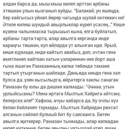
алдан барса да, мыш-мыш килеп арттан арбаны
этешкән улын кызганып куйды. “Балакай, ун яшеңдә,
бер кайгысыз уйнап йөрер чагыңда шулай интеккәч ни!
Әтиле килеш шундый авырлыклар күреп үсәсең…” Кеше
күзенә чалынмаска тырышып кына, елга буйлатып,
арбаны тарта-тарта, алар авылга кергәндә инде
караңгы төшкән, күп өйләрдә ут алынган иде. Ярый,
кеше күрмәде, инде кайтып авабыз, дип, эчтән генә
өметләнеп кайткан хатын үзләреннән ике йорт аша
гына яшәгән Рамазанның капка төбендә тәмәке
тартып утырганын шәйләде. Дөньяда нинди генә хәл
булса да, үзен кысылырга, өйрәтергә хаклы санаган
Рамазан бу юлы да дәшми калмады: “Әәәәә, утын
урлыйсызмы? Менә иртәгә Мылтык Хәйригә әйтсәм,
белерсез әле!” Хафизә, ачуы кабарса да, бу очлы күз
белән бәйләнеп тормады. Мылтык Хәйридән рөхсәт
алганын сөйләп булмый бит бу саесканга. Бөтен
авылга җиткерер. Рамазан тынмады, алар капкадан
кереп киткәнче, бөтен авылны уятырдай итеп, яман