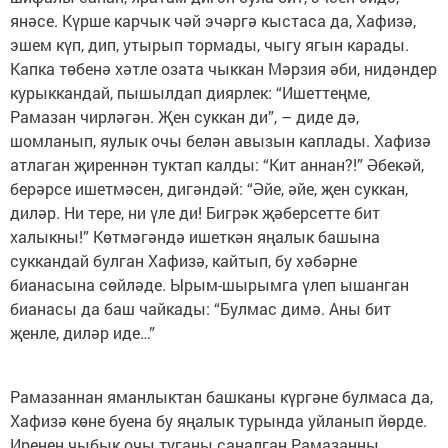
янәсе. Күрше карчык чәй эчәргә кыстаса да, Хафизә,
эшем күп, дип, утырып тормады, чыгу ягын карады.
Капка төбенә хәтле озата чыккан Мәрзия әби, нидәндер
курыккандай, пышылдап диярлек: “Ишеттеңме,
Рамазан чирләгән. Җен суккан ди”, – диде дә,
шомланып, яулык очы белән авызын каплады. Хафизә
атлаган җиреннән туктап калды: “Кит аннан?!” Әбекәй,
берәрсе ишетмәсен, дигәндәй: “Әйе, әйе, җен суккан,
диләр. Ни тере, ни үле ди! Бигрәк җәберсетте бит
халыкны!” Көтмәгәндә ишеткән яңалык башына
суккандай булган Хафизә, кайтып, бу хәбәрне
бианасына сөйләде. Ырым-шырымга үлеп ышанган
бианасы да баш чайкады: “Булмас димә. Аны бит
җенле, диләр иде…”
Рамазаннан яманлыктан башканы күргәне булмаса да,
Хафизә көне буена бу яңалык турында уйланып йөрде.
Иренең чыбык очы туганы саналган Рамазанны