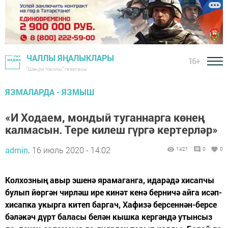
ЧАЛЛЫ ЯҢАЛЫКЛАРЫ
16+
"Шәһри Чаллы" газетасы
ЯЗМАЛАРДА - ЯЗМЫШ
«И Ходаем, мондый туганнарга көнең
калмасын. Тере килеш гүргә кертерләр»
admin,
16 июль 2020 - 14:02
1421
0
0
Колхозның авыр эшенә ярамаганга, идарәдә хисапчы
булып йөргән чирләш ире кинәт кенә берничә айга исәп-
хисапка укырга китеп баргач, Хафизә берсеннән-берсе
бәләкәч дүрт баласы белән кышка кергәндә утынсыз