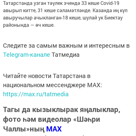
Татарстанда узган тәүлек эчендә 33 кеше Covid-19
авырып китте, 31 кеше сәламәтләнде. Казанда иң күп
авыручылар ачыкланган-18 кеше, шулай ук Биектау
районында — өч кеше.
Следите за самым важным и интересным в
Telegram-канале
Татмедиа
Читайте новости Татарстана в
национальном мессенджере MАХ:
https://max.ru/tatmedia
Тагы да кызыклырак яңалыклар,
фото һәм видеолар «Шәһри
Чаллы»ның
MAX