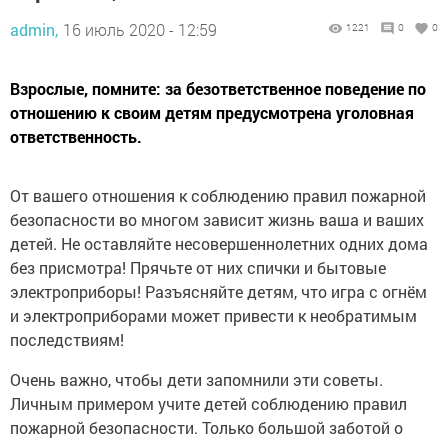
admin,
16 июль 2020 - 12:59
1221
0
0
Взрослые, помните: за безответственное поведение по
отношению к своим детям предусмотрена уголовная
ответственность.
От вашего отношения к соблюдению правил пожарной
безопасности во многом зависит жизнь ваша и ваших
детей. Не оставляйте несовершеннолетних одних дома
без присмотра! Прячьте от них спички и бытовые
электроприборы! Разъясняйте детям, что игра с огнём
и электроприборами может привести к необратимым
последствиям!
Очень важно, чтобы дети запомнили эти советы.
Личным примером учите детей соблюдению правил
пожарной безопасности. Только большой заботой о