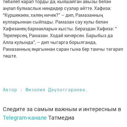
төбәлеп карап торды да, кыйшайган авызы белән
аңлап булмаслык ниндидер сүзләр әйтте. Хафизә:
“Күршекәем, хәлең ничек?” – дип, Рамазанның
кулларыннан сыйпады. Рамазан сау кулы белән
Хафизәнең бармакларын кысты. Бераздан Хафизә: “
Терелерсең, Рамазан. Ходай кичерсен. Барыбыз да
Алла кулында”, – дип чыгарга борылганда,
Рамазанның яңагыннан саран гына бер тамчы тәгәрәп
төште.
Автор : Физәлия Дәүләтгәрәева.
Следите за самым важным и интересным в
Telegram-канале
Татмедиа