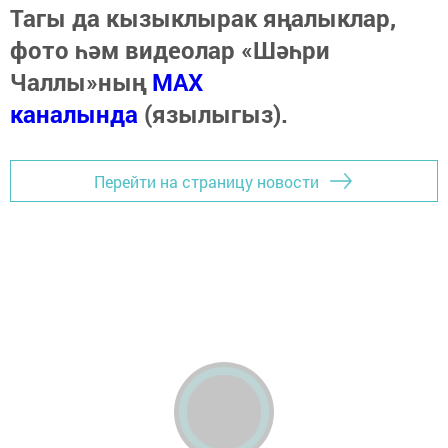
Тагы да кызыклырак яңалыклар,
фото һәм видеолар «Шәһри
Чаллы»ның
MAX
каналында
(язылыгыз).
Перейти на страницу новости