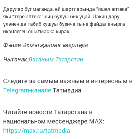
Дарулар булмаганда, өй шартларында “яшел аптека”
яки “тере аптека”ның булуы бик уңай. Ләкин дару
үләнен дә табиб кушуы буенча гына файдаланырга
икәнлеген онытмаска кирәк.
Фәния Әхмәтҗанова әзерләде
Чыганак:
Ватаным Татарстан
Следите за самым важным и интересным в
Telegram-канале
Татмедиа
Читайте новости Татарстана в
национальном мессенджере MАХ:
https://max.ru/tatmedia