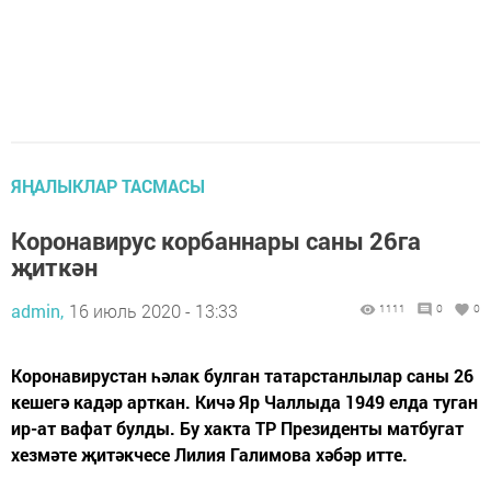
ЯҢАЛЫКЛАР ТАСМАСЫ
Коронавирус корбаннары саны 26га
җиткән
admin,
16 июль 2020 - 13:33
1111
0
0
Коронавирустан һәлак булган татарстанлылар саны 26
кешегә кадәр арткан. Кичә Яр Чаллыда 1949 елда туган
ир-ат вафат булды. Бу хакта ТР Президенты матбугат
хезмәте җитәкчесе Лилия Галимова хәбәр итте.