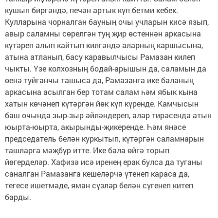
кушып биргәндә, печән артык күп бетми кебек.
Кулларына чорналган бауның очы учларын кисә язып,
авыр саламны сөрелгән туң җир өстеннән аркасына
күтәреп алып кайтып килгәндә аларның каршысына,
атына атланып, басу каравылчысы Рамазан килеп
чыкты. Үзе колхозның бодай-арышын да, саламын да
өенә туйганчы ташыса да, Рамазанга ике баланың
аркасына асылган бер тотам салам һәм ябык кына
хатын көчәнеп күтәргән йөк күп күренде. Камчысын
баш очында зыр-зыр әйләндереп, алар тирәсендә атын
юырта-юырта, акырынды-җикеренде. Һәм янәсе
председатель белән куркытып, күтәргән саламнарын
ташларга мәҗбүр итте. Ике бала өйгә торып
йөгерделәр. Хафизә исә иренең ерак булса да туганы
саналган Рамазанга кешеләрчә үтенеп караса да,
тегесе ишетмәде, яман сүзләр белән сүгенеп китеп
барды.