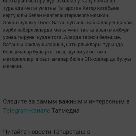
бастырып чыгару, күргәзмәләр үткәрү һәм алар
турында мәгълүматны Татарстан Хәтер китабына
кертү юлы белән мәңгеләштерелергә мөмкин.
Закон шулай ук Бөек Ватан сугышы һәйкәлләрендә һәм
хәрби каберлекләрдә мәгълүмат такталарын мәҗбүри
урнаштыруны күздә тота. Аларда тарихи белешмә,
Ватанны саклаучыларның батырлыклары турында
белешмәләр булырга тиеш, шулай ук өстәмә
материалларга сылтамалар белән QR-кодлар да булуы
мөмкин.
Следите за самым важным и интересным в
Telegram-канале
Татмедиа
Читайте новости Татарстана в