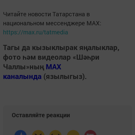
Читайте новости Татарстана в
национальном мессенджере MАХ:
https://max.ru/tatmedia
Тагы да кызыклырак яңалыклар,
фото һәм видеолар «Шәһри
Чаллы»ның
MAX
каналында
(язылыгыз).
Оставляйте реакции