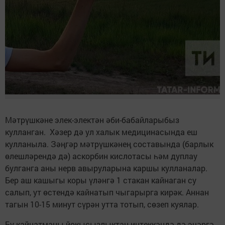
Мәтрүшкәне элек-электән әби-бабайларыбыз
кулланган. Хәзер дә ул халык медицинасында еш
кулланыла. Зәңгәр мәтрүшкәнең составында (барлык
өлешләрендә дә) аскорбин кислотасы һәм дуплау
булганга аны нерв авыруларына каршы кулланалар.
Бер аш кашыгы коры үләнгә 1 стакан кайнаган су
салып, ут өстендә кайнатып чыгарырга кирәк. Аннан
тагын 10-15 минут сүрән утта тотып, сөзеп куялар.
Бу кайнатманы йокысызлыктан интеккәндә дә эчәргә