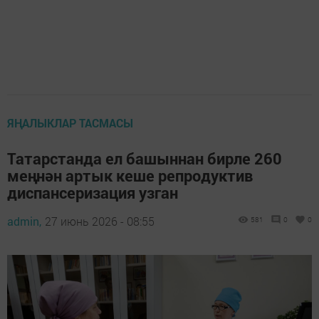
ЯҢАЛЫКЛАР ТАСМАСЫ
Татарстанда ел башыннан бирле 260
меңнән артык кеше репродуктив
диспансеризация узган
admin,
27 июнь 2026 - 08:55
581
0
0