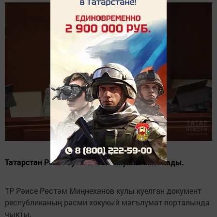
Татарстан Рәисе бу хактагы канунны имзалады.
ТР Рәисе Рөстәм Миңнеханов кулы куелган документ
республиканың рәсми хокукый мәгълүмат порталында
чыкты.