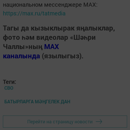
национальном мессенджере MАХ:
https://max.ru/tatmedia
Тагы да кызыклырак яңалыклар,
фото һәм видеолар «Шәһри
Чаллы»ның
MAX
каналында
(язылыгыз).
Теги:
СВО
БАТЫРЛАРГА МӘҢГЕЛЕК ДАН
Перейти на страницу новости