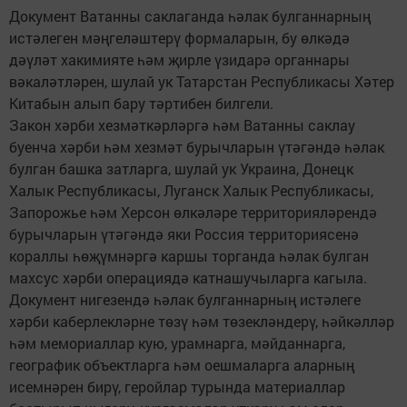
Документ Ватанны саклаганда һәлак булганнарның
истәлеген мәңгеләштерү формаларын, бу өлкәдә
дәүләт хакимияте һәм җирле үзидарә органнары
вәкаләтләрен, шулай ук Татарстан Республикасы Хәтер
Китабын алып бару тәртибен билгели.
Закон хәрби хезмәткәрләргә һәм Ватанны саклау
буенча хәрби һәм хезмәт бурычларын үтәгәндә һәлак
булган башка затларга, шулай ук Украина, Донецк
Халык Республикасы, Луганск Халык Республикасы,
Запорожье һәм Херсон өлкәләре территорияләрендә
бурычларын үтәгәндә яки Россия территориясенә
кораллы һөҗүмнәргә каршы торганда һәлак булган
махсус хәрби операциядә катнашучыларга кагыла.
Документ нигезендә һәлак булганнарның истәлеге
хәрби каберлекләрне төзү һәм төзекләндерү, һәйкәлләр
һәм мемориаллар кую, урамнарга, мәйданнарга,
географик объектларга һәм оешмаларга аларның
исемнәрен бирү, геройлар турында материаллар