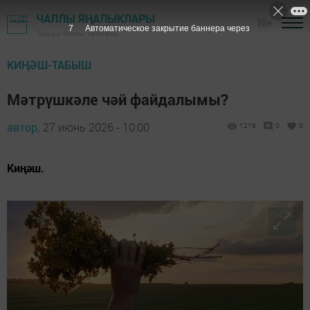
ЧАЛЛЫ ЯҢАЛЫКЛАРЫ
16+
7
Автоматическое закрытие баннера через
"Шәһри Чаллы" газетасы
КИҢӘШ-ТАБЫШ
Мәтрүшкәле чәй файдалымы?
автор,
27 июнь 2026 - 10:00
1219
0
0
Киңәш.