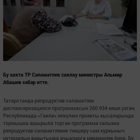
Бу хакта ТР Сәламәтлек саклау министры Альмир
Абашев хәбәр итте.
Татарстанда репродуктив сәламәтлек
диспансеризациясе программасын 260 934 кеше узган.
Республикада «Гаилә» илкүләм проекты кысаларында
тормышка ашырыла торган программа халыкка
репродуктив сәламәтлекне тикшерү һәм куркыныч
ихтималын вакытында ачыкларга мөмкинлек бирә. Бу