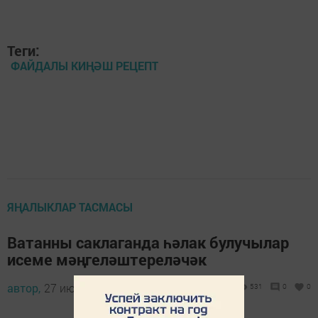
Теги:
ФАЙДАЛЫ КИҢӘШ РЕЦЕПТ
ЯҢАЛЫКЛАР ТАСМАСЫ
Ватанны саклаганда һәлак булучылар
исеме мәңгеләштереләчәк
автор,
27 июнь 2026 - 09:31
531
0
0