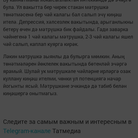
була. Ул вакытта бер чирек стакан мәтрүшкә
төнәтмәсенә бер чәй калагы бал салып эчү киңәш
ителә. Депрессия, хәлсезлек вакытында, арыганлыкны
бетерү өчен дә мәтрүшкә бик файдалы. Гади заварка
чәйнегенә 1 чәй калагы мәтрүшкә, 2-3 чәй калагы яшел
чәй салып, каплап куярга кирәк.
Ләкин мәтрүшкә зыянлы да булырга мөмкин. Аның
төнәтмәләрен йөклелек вакытында бөтенләй эчәргә
ярамый. Шулай ук мәтрүшкәле чәйләрне ирләргә озак
куллану киңәш ителми, чөнки ул потенциягә начар
йогынты ясый. Мәтрүшкәне эчкәндә дә табиб белән
киңәшергә онытмагыз.
Следите за самым важным и интересным в
Telegram-канале
Татмедиа