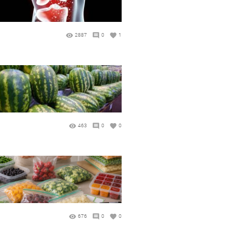
2887
0
1
463
0
0
676
0
0