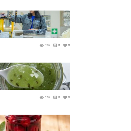
626
0
0
536
0
0