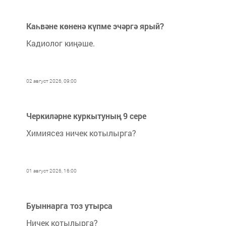
Каһвәне көненә күпме эчәргә ярый?
Кадиолог киңәше.
02 август 2026, 09:00
Черкиләрне куркытуның 9 сере
Химиясез ничек котылырга?
01 август 2026, 16:00
Буыннарга тоз утырса
Ничек котылырга?