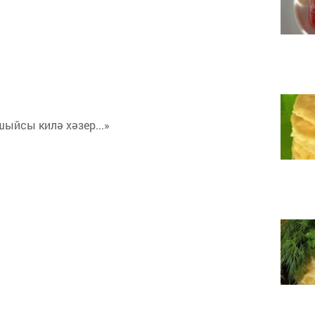
шыйсы килә хәзер...»