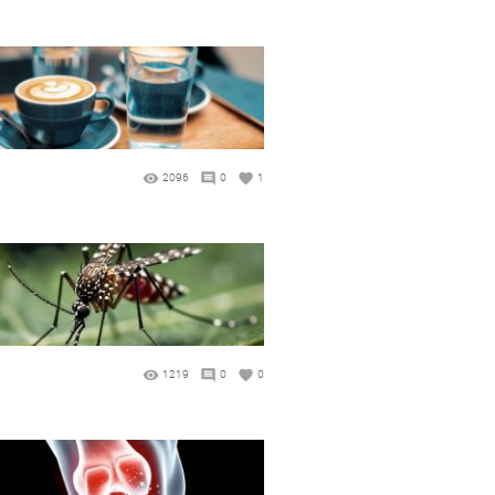
2096
0
1
1219
0
0