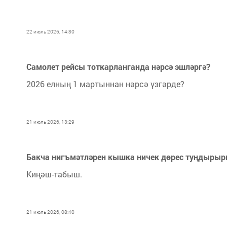
22 июль 2026, 14:30
Самолет рейсы тоткарланганда нәрсә эшләргә?
2026 елның 1 мартыннан нәрсә үзгәрде?
21 июль 2026, 13:29
Бакча нигъмәтләрен кышка ничек дөрес туңдырыр
Киңәш-табыш.
21 июль 2026, 08:40