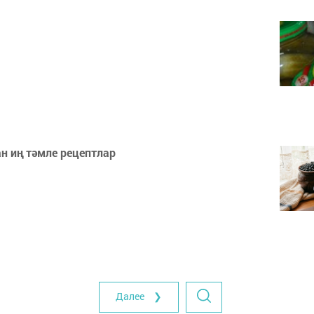
н иң тәмле рецептлар
Далее ❯