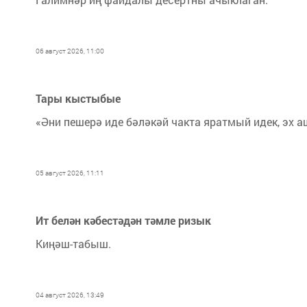
06 август 2026, 11:00
Тары кыстыбые
«Әни пешерә иде бәләкәй чакта яратмый идек, эх а
05 август 2026, 11:11
Ит белән кәбестәдән тәмле ризык
Киңәш-табыш.
04 август 2026, 13:49