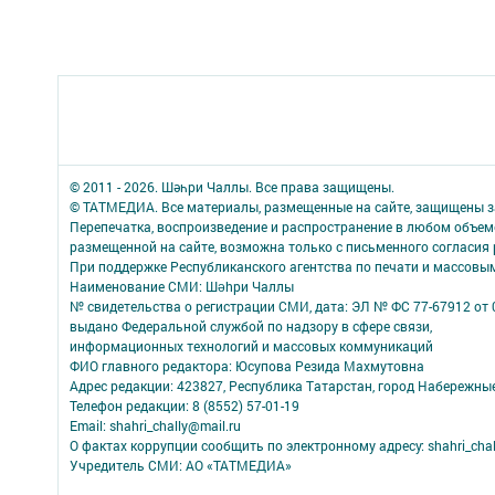
© 2011 - 2026. Шәһри Чаллы. Все права защищены.
© ТАТМЕДИА. Все материалы, размещенные на сайте, защищены з
Перепечатка, воспроизведение и распространение в любом объе
размещенной на сайте, возможна только с письменного согласия
При поддержке Республиканского агентства по печати и массов
Наименование СМИ: Шəhри Чаллы
№ свидетельства о регистрации СМИ, дата: ЭЛ № ФС 77-67912 от 
выдано Федеральной службой по надзору в сфере связи,
информационных технологий и массовых коммуникаций
ФИО главного редактора: Юсупова Резида Махмутовна
Адрес редакции: 423827, Республика Татарстан, город Набережны
Телефон редакции: 8 (8552) 57-01-19
Email: shahri_chally@mail.ru
О фактах коррупции сообщить по электронному адресу: shahri_chal
Учредитель СМИ: АО «ТАТМЕДИА»