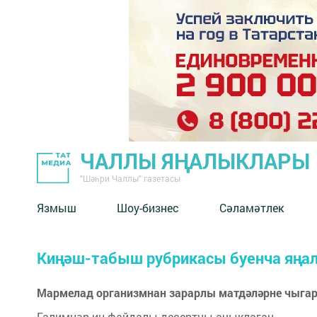
ЧАЛЛЫ ЯҢАЛЫКЛАРЫ
"Шәһри Чаллы" газетасы
Язмыш
Шоу-бизнес
Сәламәтлек
Киңәш-табыш рубрикасы буенча яңа
Мармелад организмнан зарарлы матдәләрне чыга
Галимнәр иң файдалы десертны ачыклаган.