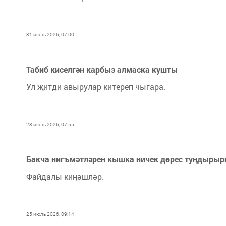
31 июль 2026, 07:00
Табиб киселгән карбыз алмаска кушты
Ул җитди авырулар китереп чыгара.
28 июль 2026, 07:55
Бакча нигъмәтләрен кышка ничек дөрес туңдырыр
Файдалы киңәшләр.
25 июль 2026, 09:14