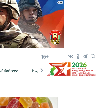
16+
" бәйгесе
Иҗат
Реклама
Онлайн язы