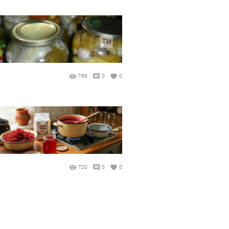
766
0
0
720
0
0