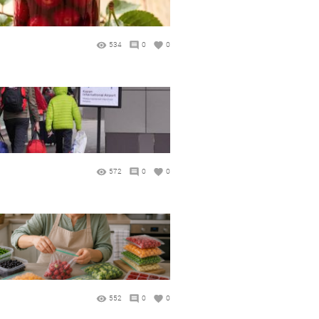
534
0
0
572
0
0
552
0
0