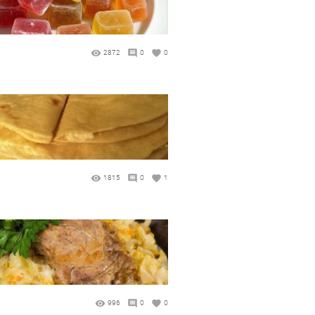
2872
0
0
1815
0
1
996
0
0