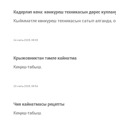
Кадерләп кенә: көнкүреш техникасын дөрес куллан
Кыйммәтле көнкүреш техникасын сатып алганда, оз
24 июль 2026, 08:30
Крыжовниктан тәмле кайнатма
Киңәш-табыш.
23 июль 2026, 06:54
Чия кайнатмасы рецепты
Киңәш-табыш.