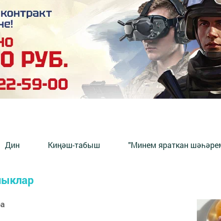
Дин
Киңәш-табыш
"Минем яраткан шәһәрем
лыклар
ра