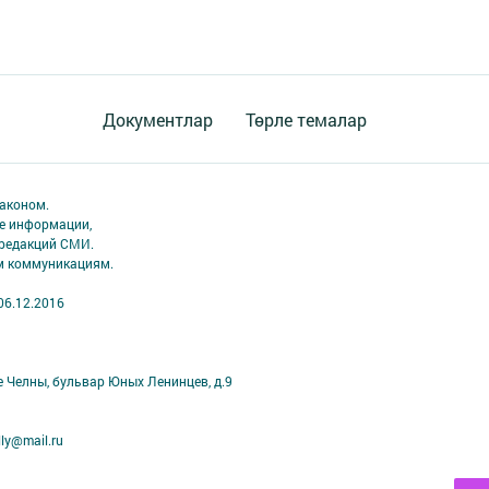
Документлар
Төрле темалар
аконом.
ме информации,
 редакций СМИ.
ым коммуникациям.
06.12.2016
е Челны, бульвар Юных Ленинцев, д.9
ly@mail.ru