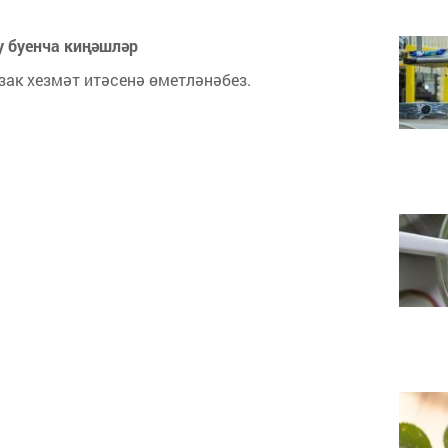
у буенча киңәшләр
ак хезмәт итәсенә өметләнәбез.