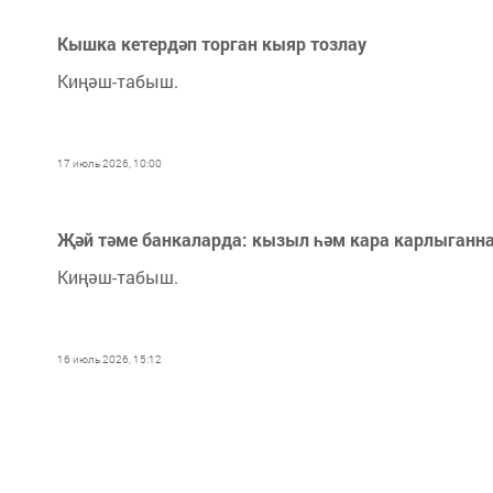
Кышка кетердәп торган кыяр тозлау
Киңәш-табыш.
17 июль 2026, 10:00
Җәй тәме банкаларда: кызыл һәм кара карлыганна
Киңәш-табыш.
16 июль 2026, 15:12