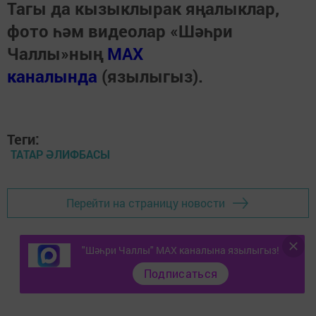
Тагы да кызыклырак яңалыклар,
фото һәм видеолар «Шәһри
Чаллы»ның
MAX
каналында
(язылыгыз).
Теги:
ТАТАР ӘЛИФБАСЫ
Перейти на страницу новости
"Шәһри Чаллы" MAX каналына язылыгыз!
Подписаться