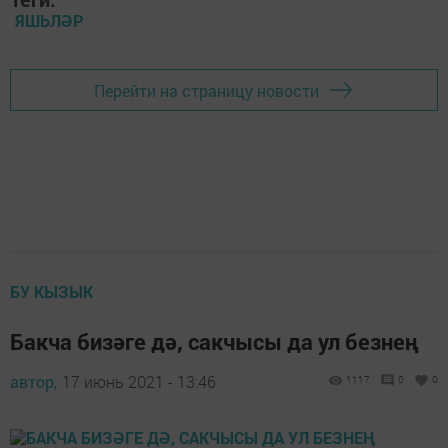
ЯШЬЛӘР
Перейти на страницу новости
БУ КЫЗЫК
Бакча бизәге дә, сакчысы да ул безнең
автор,
17 июнь 2021 - 13:46
1117
0
0