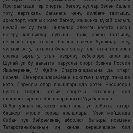
Программада гер спорты, йөгерү, куллар белән балык
тоту, вертикаль баганага менү, дилбегә тартышу,
армспорт, капчык киеп йөгерү, кашыкка күкәй салып,
шулай ук су тулы чиләкләр эленгән көянтә белән
йөгерү, капчыклар сугышы, таяк, аркан тартышу,
селкенеп тора торган баганага менү, бүләкләр кисү,
чүлмәк вату, катыкта бүләк эзләү, олы агач төпләрен
еракка ыргыту, утын әзерләү кебекләре каралган.
Шулай ук бу вакытта паруслы спорт буенча Россия
Яшьләренең V Җәйге Спартакиадасына да старт
бирелә. Шәһәрдәшләребезне искиткеч матур тамаша
көтә. Паруслы спор ярышларында бөтен Россиядән
булган 150дән артык спортчы катнашыр дип
планлаштырыла. Ярышлар
сәгать12дә
башлана.
Сабантуйның иң көтеп алынганы, ул әлбәттә, татар-
башкорт милли көрәш ярышлары. Үзәк мәйданда
Сабан туе бәйрәменең абсолют батыры исеменә
Татарстаныбызның иң көчле көрәшчеләре бил