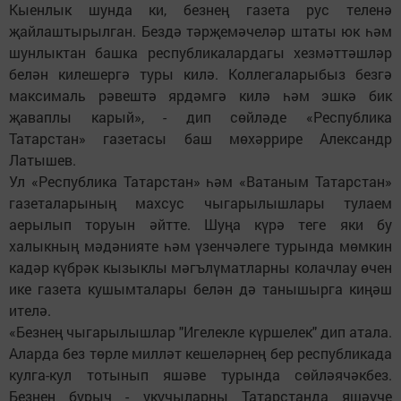
Кыенлык шунда ки, безнең газета рус теленә
җайлаштырылган. Бездә тәрҗемәчеләр штаты юк һәм
шунлыктан башка республикалардагы хезмәттәшләр
белән килешергә туры килә. Коллегаларыбыз безгә
максималь рәвештә ярдәмгә килә һәм эшкә бик
җаваплы карый», - дип сөйләде «Республика
Татарстан» газетасы баш мөхәррире Александр
Латышев.
Ул «Республика Татарстан» һәм «Ватаным Татарстан»
газеталарының махсус чыгарылышлары тулаем
аерылып торуын әйтте. Шуңа күрә теге яки бу
халыкның мәдәнияте һәм үзенчәлеге турында мөмкин
кадәр күбрәк кызыклы мәгълүматларны колачлау өчен
ике газета кушымталары белән дә танышырга киңәш
ителә.
«Безнең чыгарылышлар "Игелекле күршелек" дип атала.
Аларда без төрле милләт кешеләрнең бер республикада
кулга-кул тотынып яшәве турында сөйләячәкбез.
Безнең бурыч - укучыларны Татарстанда яшәүче