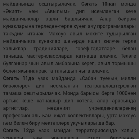
мәйданында оештырылачак.
Сәгать 10нан
монда
«Әкият» һәм «Авылым» дип исемләнгән кече
мәйданчыклар эшли башлыячак. Алар бәйрәм
кунакларына төрледән-төрле күңел ачу программалары
тәкъдим итәчәк. Махсус авыл мохите тудырылган
мәйданчыкта кунаклар шәһәрдә яшәп килүче төрле
халыклар традицияләре, гореф-гадәтләре белән
таныша, мастер-классларда катнаша алачак. Теләге
булганнар чын авыл амбарына кереп, авыл тормышы
белән якыннанрак та танышып чыга алачак.
Сәгать 11дә
үзәк мәйданда «Сабан туеның милли
бизәкләре» дип исемләнгән театральләштерелгән
тамаша оештырылачак. Монда барысы бергә 1000нән
артык кеше катнашыр дип көтелә, алар арасында
артистлар, мәдәният учреждениеләренең
профессиональ һәм иҗат коллективлары, урта-махсус
һәм белем бирү мәктәпләре укучылары да бар.
Сәгать 12дә
үзәк мәйдан территориясендә халык
уеннары һәм ярышларга старт биреләчәк.