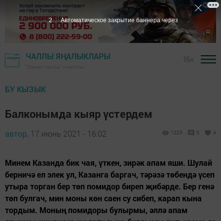
1
Автоматическое закрытие баннера через
ЧАЛЛЫ ЯҢАЛЫКЛАРЫ
16+
"Шәһри Чаллы" газетасы
БУ КЫЗЫК
Балконымда кыяр үстердем
автор,
17 июнь 2021 - 16:02
1223
0
4
Минем Казанда бик чая, үткен, зирәк апам яши. Шулай
берничә ел элек ул, Казанга баргач, тәрәзә төбендә үсеп
утыра торган бер төп помидор биреп җибәрде. Бер генә
төп булгач, мин моны көн саен су сибеп, карап кына
тордым. Моның помидоры булырмы, әллә апам