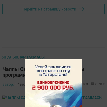
Перейти на страницу новости
ЯҢАЛЫКЛАР ТАСМАСЫ
Чаллы Сабан туе – 2021: бәйрәм
программасы
автор,
17 июнь 2021 - 14:52
1036
0
0