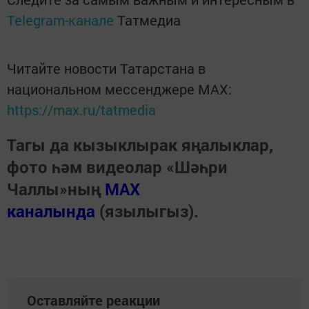
Telegram-канале
Татмедиа
Читайте новости Татарстана в
национальном мессенджере MАХ:
https://max.ru/tatmedia
Тагы да кызыклырак яңалыклар,
фото һәм видеолар «Шәһри
Чаллы»ның
MAX
каналында
(язылыгыз).
Оставляйте реакции