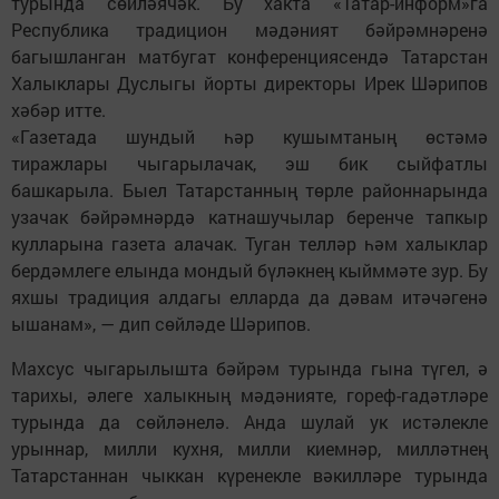
турында сөйләячәк. Бу хакта «Татар-информ»га
Республика традицион мәдәният бәйрәмнәренә
багышланган матбугат конференциясендә Татарстан
Халыклары Дуслыгы йорты директоры Ирек Шәрипов
хәбәр итте.
«Газетада шундый һәр кушымтаның өстәмә
тиражлары чыгарылачак, эш бик сыйфатлы
башкарыла. Быел Татарстанның төрле районнарында
узачак бәйрәмнәрдә катнашучылар беренче тапкыр
кулларына газета алачак. Туган телләр һәм халыклар
бердәмлеге елында мондый бүләкнең кыйммәте зур. Бу
яхшы традиция алдагы елларда да дәвам итәчәгенә
ышанам», — дип сөйләде Шәрипов.
Махсус чыгарылышта бәйрәм турында гына түгел, ә
тарихы, әлеге халыкның мәдәнияте, гореф-гадәтләре
турында да сөйләнелә. Анда шулай ук истәлекле
урыннар, милли кухня, милли киемнәр, милләтнең
Татарстаннан чыккан күренекле вәкилләре турында