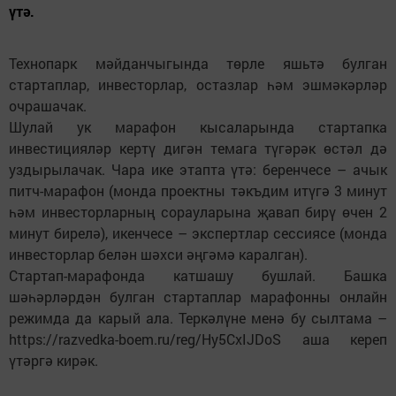
үтә.
Технопарк мәйданчыгында төрле яшьтә булган
стартаплар, инвесторлар, остазлар һәм эшмәкәрләр
очрашачак.
Шулай ук марафон кысаларында стартапка
инвестицияләр кертү дигән темага түгәрәк өстәл дә
уздырылачак. Чара ике этапта үтә: беренчесе – ачык
питч-марафон (монда проектны тәкъдим итүгә 3 минут
һәм инвесторларның сорауларына җавап бирү өчен 2
минут бирелә), икенчесе – экспертлар сессиясе (монда
инвесторлар белән шәхси әңгәмә каралган).
Стартап-марафонда катшашу бушлай. Башка
шәһәрләрдән булган стартаплар марафонны онлайн
режимда да карый ала. Теркәлүне менә бу сылтама –
https://razvedka-boem.ru/reg/Hy5CxIJDoS аша кереп
үтәргә кирәк.