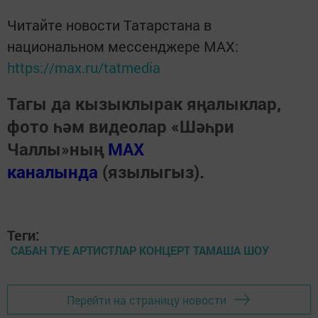
Читайте новости Татарстана в
национальном мессенджере MАХ:
https://max.ru/tatmedia
Тагы да кызыклырак яңалыклар,
фото һәм видеолар «Шәһри
Чаллы»ның
MAX
каналында
(язылыгыз).
Теги:
САБАН ТУЕ АРТИСТЛАР КОНЦЕРТ ТАМАША ШОУ
Перейти на страницу новости