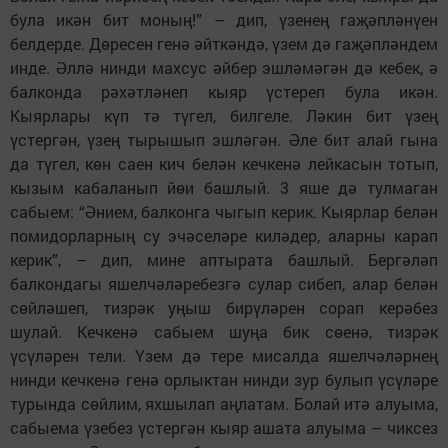
була икән бит моның!” – дип, үзенең гаҗәпләнүен
белдерде. Дөресен генә әйткәндә, үзем дә гаҗәпләндем
инде. Әллә нинди махсус әйбер эшләмәгән дә кебек, ә
балконда рәхәтләнеп кыяр үстереп була икән.
Кыярлары күп тә түгел, билгеле. Ләкин бит үзең
үстергән, үзең тырышып эшләгән. Әле бит алай гына
да түгел, көн саен кич белән кечкенә лейкасын тотып,
кызым кабаланып йөи башлый. 3 яше дә тулмаган
сабыем: “Әнием, балконга чыгып керик. Кыярлар белән
помидорларның су эчәселәре киләдер, аларны карап
керик”, – дип, мине аптырата башлый. Бергәләп
балкондагы яшелчәләребезгә сулар сибеп, алар белән
сөйләшеп, тизрәк уңыш бирүләрен сорап керәбез
шулай. Кечкенә сабыем шуңа бик сөенә, тизрәк
үсүләрен тели. Үзем дә тере мисалда яшелчәләрнең
нинди кечкенә генә орлыктан нинди зур булып үсүләре
турында сөйлим, яхшылап аңлатам. Болай итә алуыма,
сабыема үзебез үстергән кыяр ашата алуыма – чиксез