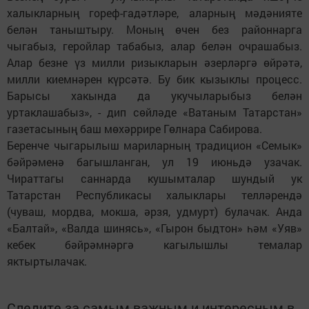
халыкларның гореф-гадәтләре, аларның мәдәнияте
белән таныштыру. Моның өчен без районнарга
чыгабыз, геройлар табабыз, алар белән очрашабыз.
Алар безне үз милли ризыкларын әзерләргә өйрәтә,
милли киемнәрен күрсәтә. Бу бик кызыклы процесс.
Барысы хакында да укучыларыбыз белән
уртаклашабыз», - дип сөйләде «Ватаным Татарстан»
газетасының баш мөхәррире Гөлнара Сабирова.
Беренче чыгарылыш мариларның традицион «Семык»
бәйрәменә багышланган, ул 19 июньдә узачак.
Чираттагы саннарда кушымталар шундый ук
Татарстан Республикасы халыклары телләрендә
(чуваш, мордва, мокша, әрзя, удмурт) булачак. Анда
«Балтай», «Валда шинясь», «Гырон быдтон» һәм «Уяв»
кебек бәйрәмнәргә кагылышлы темалар
яктыртылачак.
Следите за самым важным и интересным в