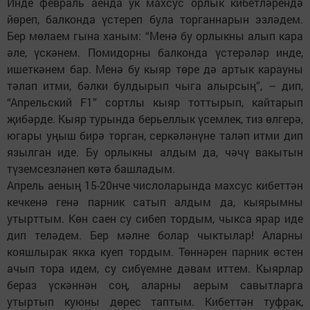
Инде февраль аенда ук махсус орлык кибетләрендә
йөреп, балконда үстереп була торганнарын эзләдем.
Бер мөлаем гына ханым: “Менә бу орлыкны алып кара
әле, үскәнем. Помидорны балконда үстерәләр инде,
ишеткәнем бар. Менә бу кыяр төре дә артык карауны
тәлап итми, бәлки булдырып чыга алырсың”, – дип,
“Апрельский F1” сортлы кыяр тоттырып, кайтарып
җибәрде. Кыяр турында берьеллык үсемлек, тиз өлгерә,
югары уңыш бирә торган, серкәләнүне таләп итми дип
язылган иде. Бу орлыкны алдым да, чәчү вакытын
түземсезләнеп көтә башладым.
Апрель аеның 15-20нче числоларында махсус кибеттән
кечкенә генә парник сатып алдым да, кыярымны
утырттым. Көн саен су сибеп тордым, чыкса ярар иде
дип теләдем. Бер мәлне болар чыктылар! Аларны
кояшлырак якка куеп тордым. Төннәрен парник өстен
ачып тора идем, су сибүемне дәвам иттем. Кыярлар
бераз үскәннән соң, аларны аерым савытларга
утыртып куюны дөрес таптым. Кибеттән туфрак,