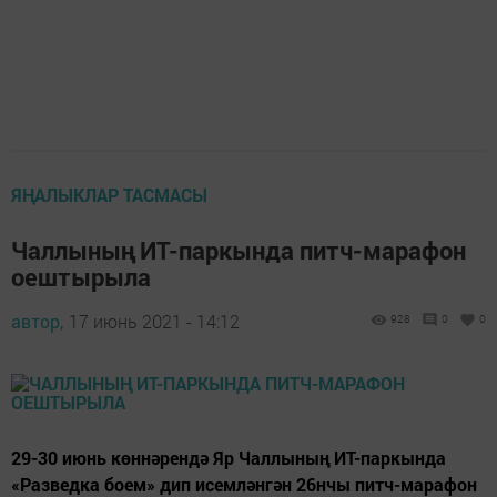
ЯҢАЛЫКЛАР ТАСМАСЫ
Чаллының ИТ-паркында питч-марафон
оештырыла
автор,
17 июнь 2021 - 14:12
928
0
0
29-30 июнь көннәрендә Яр Чаллының ИТ-паркында
«Разведка боем» дип исемләнгән 26нчы питч-марафон