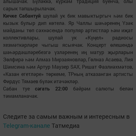
алышачак. Бүләккә, күркәм традиция буенча, олы
сарык тапшырылачак.
Кичке Сабантуй
шулай ук бик мавыктыргыч һәм бик
кызык булыр дип көтелә. Яр Чаллы шәһәренең Үзәк
мәйданы төп сәхнәсендә популяр артистлар һәм иҗат
коллективлары, шулай ук «Күңел» радиосы
хезмәткәрләре чыгыш ясыячак. Концерт өлешендә
шәһәрдәшләребезгә үзләренең иң матур җырларын
Зөлфирә һәм Алмаз Мирзаяновлар, Гөлназ Асаева, Лия
Шәмсина һәм Артур Маузер SAX, Ришат Фазлиәхмәтов,
«Казан егетләре» төркеме, ТРның атказанган артисты
Фирдүс Тямаев бүләк итәчәкләр.
Сабан туе
сәгать 22:00
бәйрәм салюты белән
тәмамланачак.
Следите за самым важным и интересным в
Telegram-канале
Татмедиа