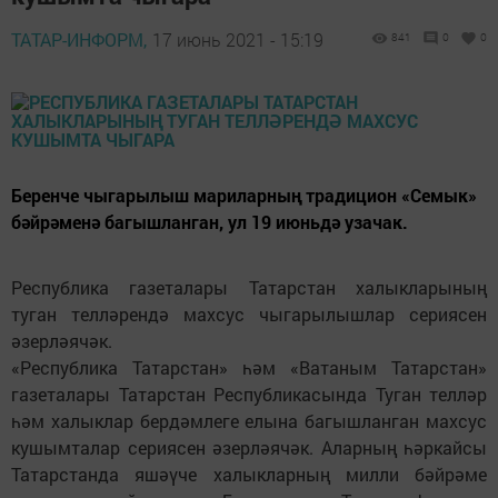
ТАТАР-ИНФОРМ,
17 июнь 2021 - 15:19
841
0
0
Беренче чыгарылыш мариларның традицион «Семык»
бәйрәменә багышланган, ул 19 июньдә узачак.
Республика газеталары Татарстан халыкларының
туган телләрендә махсус чыгарылышлар сериясен
әзерләячәк.
«Республика Татарстан» һәм «Ватаным Татарстан»
газеталары Татарстан Республикасында Туган телләр
һәм халыклар бердәмлеге елына багышланган махсус
кушымталар сериясен әзерләячәк. Аларның һәркайсы
Татарстанда яшәүче халыкларның милли бәйрәме