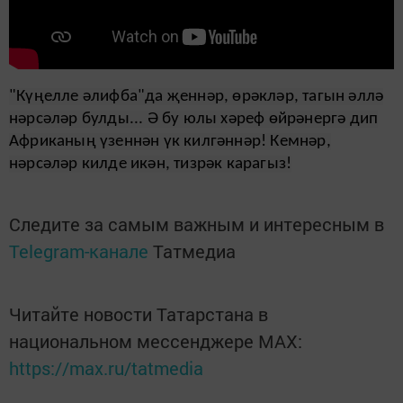
"Күңелле әлифба"да җеннәр, өрәкләр, тагын әллә
нәрсәләр булды... Ә бу юлы хәреф өйрәнергә дип
Африканың үзеннән үк килгәннәр! Кемнәр,
нәрсәләр килде икән, тизрәк карагыз!
Следите за самым важным и интересным в
Telegram-канале
Татмедиа
Читайте новости Татарстана в
национальном мессенджере MАХ:
https://max.ru/tatmedia