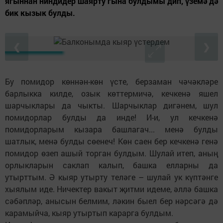
ягыннан ниндидер шаярту гына булдымы дип, үземә дә
бик кызык булды.
❮
❯
Бу помидор көннән-көн үсте, берзаман чәчәкләре
барлыкка килде, озык көттермичә, кечкенә яшел
шарчыклары да чыкты. Шарчыклар дигәнем, шул
помидорлар булды да инде! И-и, ул кечкенә
помидорларым кызара башлагач... менә булды
шатлык, менә булды сөенеч! Көн саен бер кечкенә генә
помидор өзеп ашый торган булдым. Шулай итеп, аның
орлыкларын саклап калып, башка елларны да
утырттым. Ә кыяр утырту теләге – шулай ук күптәнге
хыялым иде. Ничектер вакыт җитми идеме, әллә башка
сәбәпләр, анысын белмим, ләкин быел бер нәрсәгә дә
карамыйча, кыяр утыртып карарга булдым.