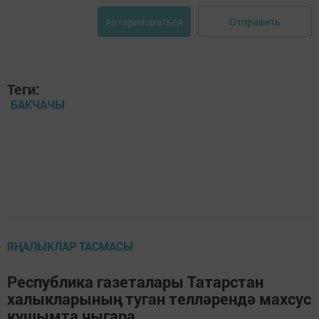
Отправить
Авторизоваться
Теги:
БАКЧАЧЫ
ЯҢАЛЫКЛАР ТАСМАСЫ
Республика газеталары Татарстан
халыкларының туган телләрендә махсус
кушымта чыгара