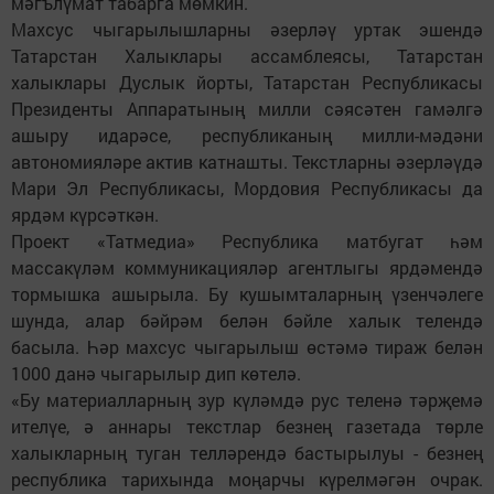
мәгълүмат табарга мөмкин.
Махсус чыгарылышларны әзерләү уртак эшендә
Татарстан Халыклары ассамблеясы, Татарстан
халыклары Дуслык йорты, Татарстан Республикасы
Президенты Аппаратының милли сәясәтен гамәлгә
ашыру идарәсе, республиканың милли-мәдәни
автономияләре актив катнашты. Текстларны әзерләүдә
Мари Эл Республикасы, Мордовия Республикасы да
ярдәм күрсәткән.
Проект «Татмедиа» Республика матбугат һәм
массакүләм коммуникацияләр агентлыгы ярдәмендә
тормышка ашырыла. Бу кушымталарның үзенчәлеге
шунда, алар бәйрәм белән бәйле халык телендә
басыла. Һәр махсус чыгарылыш өстәмә тираж белән
1000 данә чыгарылыр дип көтелә.
«Бу материалларның зур күләмдә рус теленә тәрҗемә
ителүе, ә аннары текстлар безнең газетада төрле
халыкларның туган телләрендә бастырылуы - безнең
республика тарихында моңарчы күрелмәгән очрак.