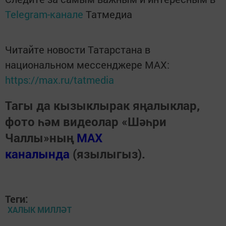
Telegram-канале
Татмедиа
Читайте новости Татарстана в
национальном мессенджере MАХ:
https://max.ru/tatmedia
Тагы да кызыклырак яңалыклар,
фото һәм видеолар «Шәһри
Чаллы»ның
MAX
каналында
(язылыгыз).
Теги:
ХАЛЫК МИЛЛӘТ