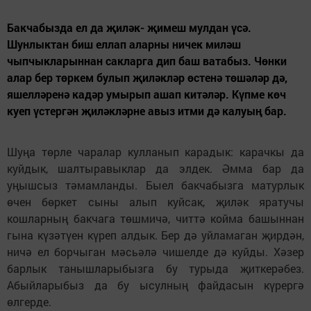
Бакчабызда ел да җиләк- җимеш мулдан үсә.
Шунлыктан биш еллап аларны ничек миләш
чыпчыкларыннан сакларга дип баш ватабыз. Чөнки
алар бер төркем булып җиләкләр өстенә төшәләр дә,
яшелләренә кадәр умырып ашап китәләр. Күпме көч
куеп үстергән җиләкләрне авыз итми дә калуың бар.
Шуңа төрле чаралар кулланып карадык: карачкы да
куйдык, шалтыравыклар да элдек. Әмма бар да
уңышсыз тәмамланды. Быел бакчабызга матурлык
өчен бөркет сыны алып куйсак, җиләк яратучы
кошларның бакчага төшмичә, читтә койма башыннан
гына күзәтүен күреп алдык. Бер дә уйламаган җирдән,
ничә ел борчыган мәсьәлә чишелде дә куйды. Хәзер
барлык танышларыбызга бу турыда җиткерәбез.
Абыйларыбыз да бу ысулның файдасын күрергә
өлгерде.