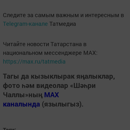
Следите за самым важным и интересным в
Telegram-канале
Татмедиа
Читайте новости Татарстана в
национальном мессенджере MАХ:
https://max.ru/tatmedia
Тагы да кызыклырак яңалыклар,
фото һәм видеолар «Шәһри
Чаллы»ның
MAX
каналында
(язылыгыз).
Теги: