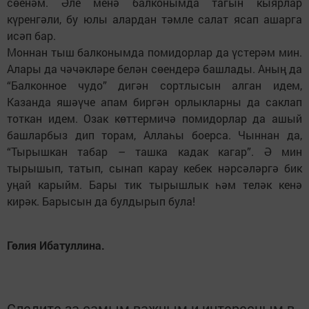
сөенәм. Әле менә балконымда тагын кыярлар
күренгәли, бу юлы алардан тәмле салат ясап ашарга
исәп бар.
Моннан тыш балконымда помидорлар да үстерәм мин.
Алары да чәчәкләре белән сөендерә башлады. Аның да
“Балконное чудо” дигән сортлысын алган идем,
Казанда яшәүче апам биргән орлыкларны да саклап
тоткан идем. Озак көттермичә помидорлар да ашый
башларбыз дип торам, Аллаһы боерса. Чыннан да,
“Тырышкан табар – ташка кадак кагар”. Ә мин
тырышып, татып, сынап карау кебек нәрсәләргә бик
уңай карыйм. Бары тик тырышлык һәм теләк кенә
кирәк. Барысын да булдырып була!
Гөлия Ибатуллина.
Следите за самым важным и интересным в