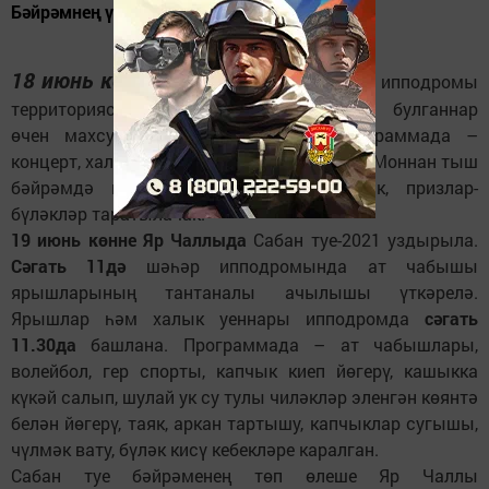
Бәйрәмнең үткәрү программасы билгеле.
18 июнь көнне сәгать 11.00дә
шәһәр ипподромы
территориясендә сәламәтлекләре чикле булганнар
өчен махсус бәйрәм оештырыла. Программада –
концерт, халык уеннары, спорт ярышлары. Моннан тыш
бәйрәмдә көрәш ярышлары да узачак, призлар-
бүләкләр таратылачак.
19 июнь көнне Яр Чаллыда
Сабан туе-2021 уздырыла.
Сәгать 11дә
шәһәр ипподромында ат чабышы
ярышларының тантаналы ачылышы үткәрелә.
Ярышлар һәм халык уеннары ипподромда
сәгать
11.30да
башлана. Программада – ат чабышлары,
волейбол, гер спорты, капчык киеп йөгерү, кашыкка
күкәй салып, шулай ук су тулы чиләкләр эленгән көянтә
белән йөгерү, таяк, аркан тартышу, капчыклар сугышы,
чүлмәк вату, бүләк кисү кебекләре каралган.
Сабан туе бәйрәменең төп өлеше Яр Чаллы