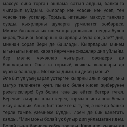
махсус сибә торган ашлама сатып алдым, балконга
чыгарып куйдым. Кыярлар көн үсәсен көн үсеп, төн
үсәсен төн үстеләр. Тормыш иптәшем махсус таяклар
сузды, кыярларны шуларга үрмәләтеп җибәрдек.
Минем бакчачылык эшем аңа да кызык тоелды булса
кирәк, “Кайчан боларның кыярлары була соң әле?” дип,
миннән сорап йөри дә башлады. Кыярларым минем
ыгы-зыгы килеп, карап йөрүемне сизделәр дип уйлыйм,
бер мәлне чәчәкләр чыгырып, сөендерә дә
башладылар. Озак та тормый, кечкенә кыярлары да
күренә башлады. Могҗиза дими, ни дисең моны?!
Әле бит ул үзең карап үстергән кыярны алып кереп, аны
матур тәлинкәгә куеп, пычак белән кисеп җибәрүнең
рәхәтлекләре! Сүз белән генә дә әйтеп бетерә түгел.
Беренче кыярны алып кереп, тормыш иптәшем белән
икәү ашадык. Аның бит тәме генә түгел, ә исе дә башка
төрле тәмле, үземнеке булды. Ирем дә бик канәгать
калды. “Мин моны болай ук булыр дип уйламаган идем.
Болай гына йөрисең кебек тоелды. Кара әле, кыяры да