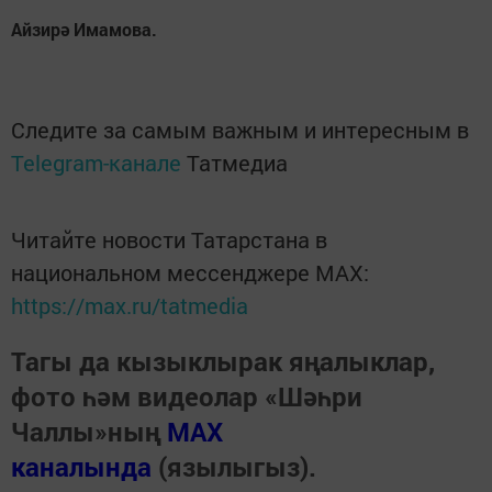
Айзирә Имамова.
Следите за самым важным и интересным в
Telegram-канале
Татмедиа
Читайте новости Татарстана в
национальном мессенджере MАХ:
https://max.ru/tatmedia
Тагы да кызыклырак яңалыклар,
фото һәм видеолар «Шәһри
Чаллы»ның
MAX
каналында
(язылыгыз).