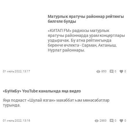
Матурлык яратучы районнар рейтингы
билгеле булды
«КИТАП FM» радиосы матурлык
яратучы районнарда урам концертлары
уздырачак. Бу атна рейтингында
беренче өчлектә - Сарман, Актаныш,
Нурлат районнары.
01 июль 2022, 13:17
850
0
0
«БуНиБу» YouTube каналында яңа видео
Яңа подкаст «Шулай язган» мәхәббәт һәм мөнәсәбәтләр
турында.
01 июль 2022, 13:16
2983
0
0