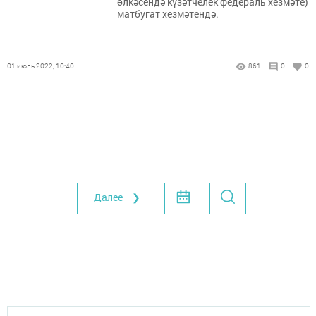
өлкәсендә күзәтчелек федераль хезмәте)
матбугат хезмәтендә.
01 июль 2022, 10:40
861
0
0
Далее ❯