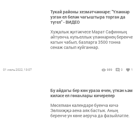
Тукай районы хезмәтчәннәре: "Үләннәр
узган ел белән чагыштыра торган да
түгел" - ВИДЕО
Хуҗалык җитәкчесе Марат Сафинның
әйтүенчә, күпьеллык үләннәрнең беренче
катын чабып, базларга 3500 тонна
сенаж салып куйганнар.
01 июль 2022, 13:07
989
0
1
Бу айдагы бер көн ураза өчен, үткән һәм
киләсе ел гөнаһлары кичерелер
Мөселман календаре буенча кичә
Зөлхиҗҗә аена аяк бастык. Аның
беренче ун көне аеруча да фазыйләтле.