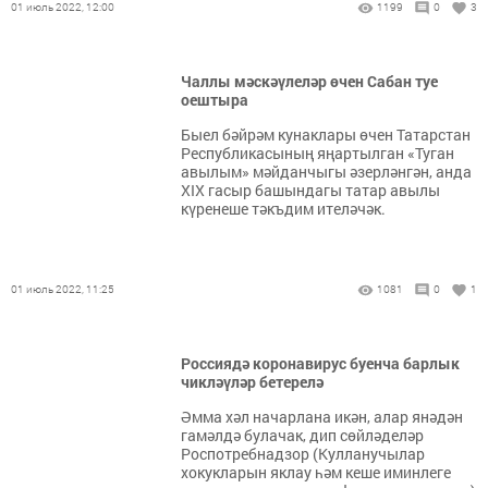
01 июль 2022, 12:00
1199
0
3
Чаллы мәскәүлеләр өчен Сабан туе
оештыра
Быел бәйрәм кунаклары өчен Татарстан
Республикасының яңартылган «Туган
авылым» мәйданчыгы әзерләнгән, анда
XIX гасыр башындагы татар авылы
күренеше тәкъдим ителәчәк.
01 июль 2022, 11:25
1081
0
1
Россиядә коронавирус буенча барлык
чикләүләр бетерелә
Әмма хәл начарлана икән, алар янәдән
гамәлдә булачак, дип сөйләделәр
Роспотребнадзор (Кулланучылар
хокукларын яклау һәм кеше иминлеге