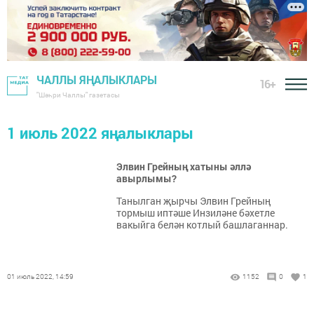
ЧАЛЛЫ ЯҢАЛЫКЛАРЫ
16+
"Шәһри Чаллы" газетасы
1 июль 2022 яңалыклары
Элвин Грейның хатыны әллә
авырлымы?
Танылган җырчы Элвин Грейның
тормыш иптәше Инзиләне бәхетле
вакыйга белән котлый башлаганнар.
01 июль 2022, 14:59
1152
0
1