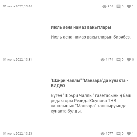
01 июль 2022, 13:44
954
0
1
Июль аена намаз вакытлары
Июль аена намаз вакытларын бирәбез.
01 июль 2022, 13:31
1474
0
0
"Шәһри Чаллы" "Манзара"да кунакта -
ВИДЕО
Бүген "Шәһри Чаллы" газетасының баш
редакторы Резидә Юсупова ТНВ
каналының "Манзара" тапшыруында
кунакта булды.
01 июль 2022, 13:23
1077
0
1