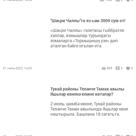
"Шәһри Чаллы"га яз һәм 3000 сум от!
«Шәһри Чаллы» газетасы гыйбрәтле
хәлләр, язмышлар турындагы
язмаларга «Тормышның үзе» дип
аталган бәйге игълан итә.
01 июль 2022, 14:20
865
0
0
Тукай районы Теләнче Тамак авылы
Яшьләр көненә кемне көтәләр?
2 июль, шимбә көнне, Тукай районы
Теләнче Тамак авылында Яшьләр көне
оештырыла. Башлана 18 сәгатьтә.