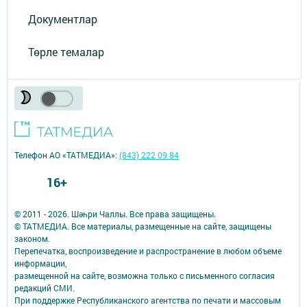
Документлар
Төрле темалар
Телефон АО «ТАТМЕДИА»:
(843) 222 09 84
16+
© 2011 - 2026. Шәһри Чаллы. Все права защищены.
© ТАТМЕДИА. Все материалы, размещенные на сайте, защищены
законом.
Перепечатка, воспроизведение и распространение в любом объеме
информации,
размещенной на сайте, возможна только с письменного согласия
редакций СМИ.
При поддержке Республиканского агентства по печати и массовым