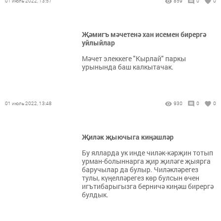
01 июль 2022, 13:57
859
0
0
Җәмигъ мәчетенә хан исемен бирергә
уйлыйлар
Мәчет элеккеге "Кырлай" паркы
урынында баш калкытачак.
01 июль 2022, 13:48
930
0
0
Җиләк җыючыга киңәшләр
Бу ялларда ук инде чиләк-кәрҗин тотып
урман-болыннарга җир җиләге җыярга
баручылар да булыр. Чиләкләрегез
тулы, күңелләрегез көр булсын өчен
игътибарыгызга берничә киңәш бирергә
булдык.