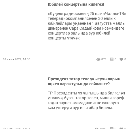
Юбилей концертына килегез!
«Күңел» радиосының 25 һәм «Чаллы-ТВ»
телерадиокомпаниясенең 30 еллык
юбилейлары уңаеннан 1 августта Чаллы
шәһәренең Сара Садыйкова исемендәге
концертлар залында зур юбилей
концерты үтәчәк.
01 июль 2022, 14:50
878
0
0
Президент татар теле укытучыларын
җыеп нәрсә турында сөйләште?
ТР Президенты үз чыгышында билгеләп
үткәнчә, бүген татар телен, милли гореф-
гадәтләрне һәм мәдәниятне саклауга
һәм үстерүгә зур игътибар бирелә.
01 июль 2022, 14:34
1002
0
0