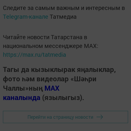
Следите за самым важным и интересным в
Telegram-канале
Татмедиа
Читайте новости Татарстана в
национальном мессенджере MАХ:
https://max.ru/tatmedia
Тагы да кызыклырак яңалыклар,
фото һәм видеолар «Шәһри
Чаллы»ның
MAX
каналында
(язылыгыз).
Перейти на страницу новости