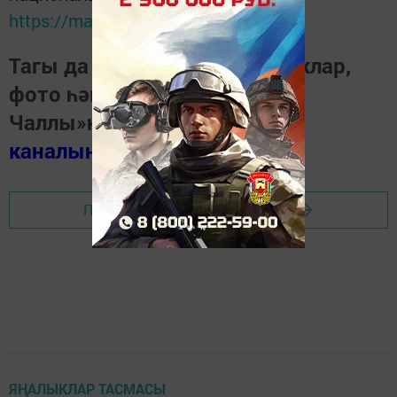
https://max.ru/tatmedia
Тагы да кызыклырак яңалыклар,
фото һәм видеолар «Шәһри
Чаллы»ның
MAX
каналында
(язылыгыз).
Перейти на страницу новости
ЯҢАЛЫКЛАР ТАСМАСЫ