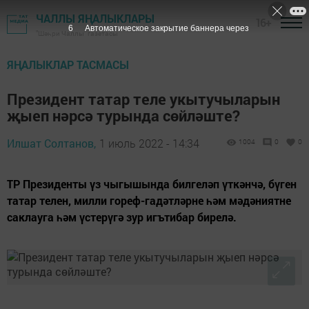
ЧАЛЛЫ ЯҢАЛЫКЛАРЫ
16+
5
Автоматическое закрытие баннера через
"Шәһри Чаллы" газетасы
ЯҢАЛЫКЛАР ТАСМАСЫ
Президент татар теле укытучыларын
җыеп нәрсә турында сөйләште?
Илшат Солтанов,
1 июль 2022 - 14:34
1004
0
0
ТР Президенты үз чыгышында билгеләп үткәнчә, бүген
татар телен, милли гореф-гадәтләрне һәм мәдәниятне
саклауга һәм үстерүгә зур игътибар бирелә.