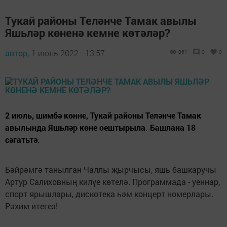
Тукай районы Теләнче Тамак авылы
Яшьләр көненә кемне көтәләр?
автор,
1 июль 2022 - 13:57
861
0
0
2 июль, шимбә көнне, Тукай районы Теләнче Тамак
авылында Яшьләр көне оештырыла. Башлана 18
сәгатьтә.
Бәйрәмгә танылган Чаллы җырчысы, яшь башкаручы
Артур Салиховның килүе көтелә. Программада - уеннар,
спорт ярышлары, дискотека һәм концерт номерлары.
Рәхим итегез!