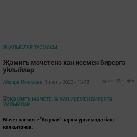
ЯҢАЛЫКЛАР ТАСМАСЫ
Җәмигъ мәчетенә хан исемен бирергә
уйлыйлар
Айзирә Имамова,
1 июль 2022 - 13:48
936
0
0
Мәчет элеккеге "Кырлай" паркы урынында баш
калкытачак.