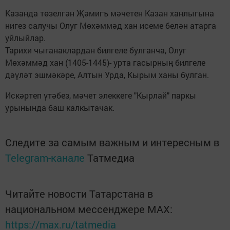
Казанда төзелгән Җәмигъ мәчетен Казан ханлыгына
нигез салучы Олуг Мөхәммәд хан исеме белән атарга
уйлыйлар.
Тарихи чыганаклардан билгеле булганча, Олуг
Мөхәммәд хан (1405-1445)- урта гасырның билгеле
дәүләт эшмәкәре, Алтын Урда, Кырым ханы булган.
Искәртеп үтәбез, мәчет элеккеге "Кырлай" паркы
урынында баш калкытачак.
Следите за самым важным и интересным в
Telegram-канале
Татмедиа
Читайте новости Татарстана в
национальном мессенджере MАХ:
https://max.ru/tatmedia