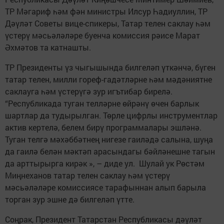
ТР Мәгариф һәм фән министры Илсур Һадиуллин, ТР
Дәүләт Советы вице-спикеры, Татар телен саклау һәм
үстерү мәсьәләләре буенча комиссия рәисе Марат
Әхмәтов та катнашты.
ТР Президенты үз чыгышында билгеләп үткәнчә, бүген
татар телен, милли гореф-гадәтләрне һәм мәдәниятне
саклауга һәм үстерүгә зур игътибар бирелә.
“Республикада туган телләрне өйрәнү өчен барлык
шартлар да тудырылган. Төрле цифрлы инструментлар
актив кертелә, белем бирү программалары эшләнә.
Туган телгә мәхәббәтнең нигезе гаиләдә салына, шуңа
да гаилә белән мәктәп арасындагы бәйләнешне тагын
да арттырырга кирәк », – диде ул. Шулай ук Рөстәм
Миңнеханов татар телен саклау һәм үстерү
мәсьәләләре комиссиясе тарафыннан алып барыла
торган зур эшне дә билгеләп үтте.
Соңрак, Президент Татарстан Республикасы дәүләт