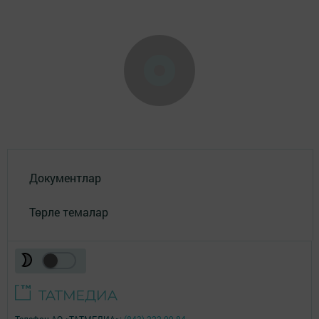
Документлар
Төрле темалар