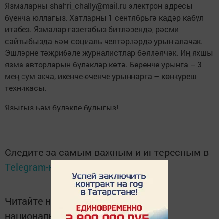
Язмаларны shahri_chally@mail.ru электрон адресы
буенча юллагыз. Хатларны 1 сентябрьгә кадәр кабул
итәбез. Язмалар газетабыз битләрендә, рәсми
сайтыбызда һәм социаль челтәрләрдә урын алачак.
Эшләрне тәҗрибәле журналистлар бәяләячәк. Иң яхшы
язма авторларын бүләкләр көтә. Беренче урынга – 3
мең сум акча, икенче-өченче урыннарга – көнкүреш
техникасы.
Языгыз һәм бүләкле булыгыз!
Следите за самым важным и интересным в
Telegram-канале
Татмедиа
Читайте новости Татарстана в
национальном мессенджере MАХ: