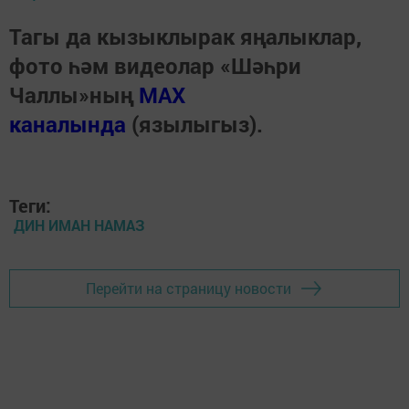
Тагы да кызыклырак яңалыклар,
фото һәм видеолар «Шәһри
Чаллы»ның
MAX
каналында
(язылыгыз).
Теги:
ДИН ИМАН НАМАЗ
Перейти на страницу новости