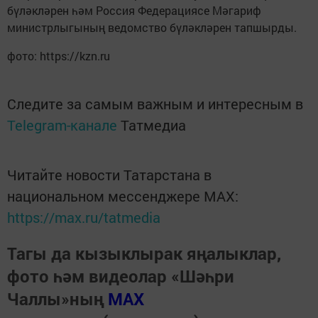
бүләкләрен һәм Россия Федерациясе Мәгариф
министрлыгының ведомство бүләкләрен тапшырды.
фото: https://kzn.ru
Следите за самым важным и интересным в
Telegram-канале
Татмедиа
Читайте новости Татарстана в
национальном мессенджере MАХ:
https://max.ru/tatmedia
Тагы да кызыклырак яңалыклар,
фото һәм видеолар «Шәһри
Чаллы»ның
MAX