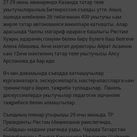
27-29 июнь көннәрендә Казанда татар теле
укытучыларының Бөтенроссия съезды үтте. Аның
эшендә илебезнен 26 төбәгеннән 400 укытучы һәм
жирле татар автономиясе вәкилләре катнашты. Алар
арасында Чаллы мәгариф идарәсе башлыгы Рөстәм
Хуҗин, идарәнең гомуми белем бирү бүлеге баш белгече
Алена Абишева, 4нче мәктәп директоры Айрат Асаинов
һәм 12нче мәктәпнең татар теле укытучысы Алсу
Арсланова да бар иде.
Өч көн дәвамында съездда катнашучылар
күргәзмәләргә, экскурсияләргә, мастер-классларга һәм
тренингларга йөреп, тәҗрибә тупладылар. Панель
дискуссияләрдә укытучылар педагогик эшчәнлек
тәҗрибәсе белән алмаштылар.
Съездның пленар утырышы 29 нчы июньдә, ТР
Президенты Рөстәм Миңнеханов рәислегендә,
«Сәйдәш» мәдәни үзәгендә узды. Чарада Татарстан
Республикасы Дәүләт Киңәшчесе Минтимер Шәймиев,