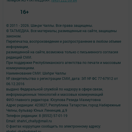
Телефон АО «ТАТМЕДИА»:
(843) 222 09 84
16+
© 2011 - 2026. Шәһри Чаллы. Все права защищены.
© ТАТМЕДИА. Все материалы, размещенные на сайте, защищены
законом.
Перепечатка, воспроизведение и распространение в любом объеме
информации,
размещенной на сайте, возможна только с письменного согласия
редакций СМИ.
При поддержке Республиканского агентства по печати и массовым
коммуникациям.
Наименование СМИ: Шəhри Чаллы
№ свидетельства о регистрации СМИ, дата: ЭЛ № ФС 77-67912 от
06.12.2016
выдано Федеральной службой по надзору в сфере связи,
информационных технологий и массовых коммуникаций
ФИО главного редактора: Юсупова Резида Махмутовна
Адрес редакции: 423827, Республика Татарстан, город Набережные
Челны, бульвар Юных Ленинцев, д.9
Телефон редакции: 8 (8552) 57-01-19
Email: shahri_chally@mail.ru
О фактах коррупции сообщить по электронному адресу:
shahri_chally@mail.ru