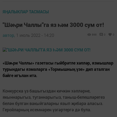
ЯҢАЛЫКЛАР ТАСМАСЫ
"Шәһри Чаллы"га яз һәм 3000 сум от!
автор,
1 июль 2022 - 14:20
868
0
0
«Шәһри Чаллы» газетасы гыйбрәтле хәлләр, язмышлар
турындагы язмаларга «Тормышның үзе» дип аталган
бәйге игълан итә.
Конкурска үз башыгыздан кичкән хәлләрне,
якыннарыгыз, туганнарыгыз, таныш-белешләрегез
белән булган вакыйгаларны язып җибәрә аласыз.
Геройларның исемнәрен үзгәртергә дә була.